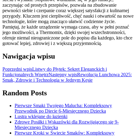
zaczynając od prostych przepisów, pozwala na zbudowanie
pewności siebie i czerpanie coraz większej satysfakcji z kulinarnej
przygody. Kluczem jest cierpliwość, chęć nauki i otwartość na nowe
technologie, które mogą znacząco ułatwić codzienne życie.
Pamiętaj, że każde urządzenie wymaga czasu, aby w pełni poznać
jego możliwości, a Thermomix, dzięki swojej wszechstronności,
oferuje niemal nieograniczone pole do popisu dla każdego, kto chce
gotować lepiej, zdrowiej i z większą przyjemnością.
Nawigacja wpisu
Poprzedni wpis
Listwy do Płytek: Sekret Eleganckich i
Funkcjonalnych Wnętrz
Następny wpis
Rewolucja Lunchowa 2025:
Smak, Zdrowie i Technologia w Jednym Kęsie
Random Posts
Pierwsze Smaki Twojego Malucha: Kompleksowy
Przewodnik po Diecie 6-Miesięcznego Dziecka
Lustra wklejane do łazienki
Zdrowe Posiłki i Wskazówki dla Rozwijającego się 9-
Miesięcznego Dziecka
Pierwsze Kroki w Świecie Smaków: Kompleksowy