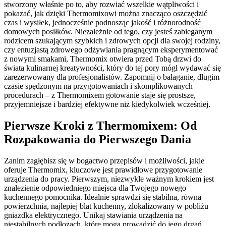
stworzony właśnie po to, aby rozwiać wszelkie wątpliwości i
pokazać, jak dzięki Thermomixowi można znacząco oszczędzić
czas i wysiłek, jednocześnie podnosząc jakość i różnorodność
domowych posiłków. Niezależnie od tego, czy jesteś zabieganym
rodzicem szukającym szybkich i zdrowych opcji dla swojej rodziny,
czy entuzjastą zdrowego odżywiania pragnącym eksperymentować
z nowymi smakami, Thermomix otwiera przed Tobą drzwi do
świata kulinarnej kreatywności, który do tej pory mógł wydawać się
zarezerwowany dla profesjonalistów. Zapomnij o bałaganie, długim
czasie spędzonym na przygotowaniach i skomplikowanych
procedurach – z Thermomixem gotowanie staje się prostsze,
przyjemniejsze i bardziej efektywne niż kiedykolwiek wcześniej.
Pierwsze Kroki z Thermomixem: Od
Rozpakowania do Pierwszego Dania
Zanim zagłębisz się w bogactwo przepisów i możliwości, jakie
oferuje Thermomix, kluczowe jest prawidłowe przygotowanie
urządzenia do pracy. Pierwszym, niezwykle ważnym krokiem jest
znalezienie odpowiedniego miejsca dla Twojego nowego
kuchennego pomocnika. Idealnie sprawdzi się stabilna, równa
powierzchnia, najlepiej blat kuchenny, zlokalizowany w pobliżu
gniazdka elektrycznego. Unikaj stawiania urządzenia na
niestabilnych podłożach, które mogą prowadzić do jego drgań