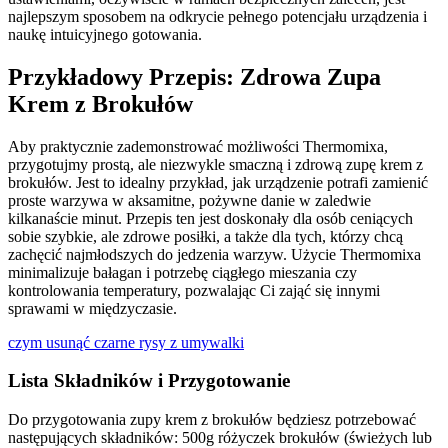
najlepszym sposobem na odkrycie pełnego potencjału urządzenia i
naukę intuicyjnego gotowania.
Przykładowy Przepis: Zdrowa Zupa
Krem z Brokułów
Aby praktycznie zademonstrować możliwości Thermomixa,
przygotujmy prostą, ale niezwykle smaczną i zdrową zupę krem z
brokułów. Jest to idealny przykład, jak urządzenie potrafi zamienić
proste warzywa w aksamitne, pożywne danie w zaledwie
kilkanaście minut. Przepis ten jest doskonały dla osób ceniących
sobie szybkie, ale zdrowe posiłki, a także dla tych, którzy chcą
zachęcić najmłodszych do jedzenia warzyw. Użycie Thermomixa
minimalizuje bałagan i potrzebę ciągłego mieszania czy
kontrolowania temperatury, pozwalając Ci zająć się innymi
sprawami w międzyczasie.
czym usunąć czarne rysy z umywalki
Lista Składników i Przygotowanie
Do przygotowania zupy krem z brokułów będziesz potrzebować
następujących składników: 500g różyczek brokułów (świeżych lub