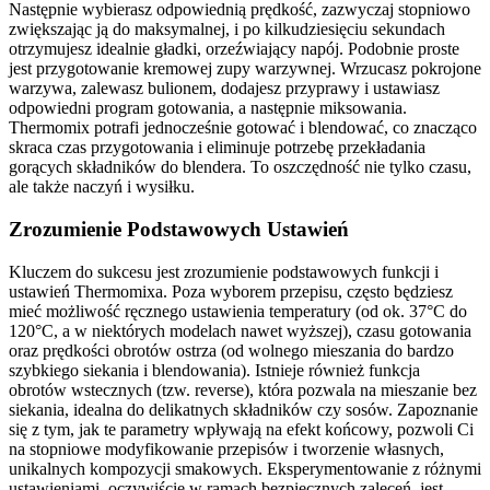
Następnie wybierasz odpowiednią prędkość, zazwyczaj stopniowo
zwiększając ją do maksymalnej, i po kilkudziesięciu sekundach
otrzymujesz idealnie gładki, orzeźwiający napój. Podobnie proste
jest przygotowanie kremowej zupy warzywnej. Wrzucasz pokrojone
warzywa, zalewasz bulionem, dodajesz przyprawy i ustawiasz
odpowiedni program gotowania, a następnie miksowania.
Thermomix potrafi jednocześnie gotować i blendować, co znacząco
skraca czas przygotowania i eliminuje potrzebę przekładania
gorących składników do blendera. To oszczędność nie tylko czasu,
ale także naczyń i wysiłku.
Zrozumienie Podstawowych Ustawień
Kluczem do sukcesu jest zrozumienie podstawowych funkcji i
ustawień Thermomixa. Poza wyborem przepisu, często będziesz
mieć możliwość ręcznego ustawienia temperatury (od ok. 37°C do
120°C, a w niektórych modelach nawet wyższej), czasu gotowania
oraz prędkości obrotów ostrza (od wolnego mieszania do bardzo
szybkiego siekania i blendowania). Istnieje również funkcja
obrotów wstecznych (tzw. reverse), która pozwala na mieszanie bez
siekania, idealna do delikatnych składników czy sosów. Zapoznanie
się z tym, jak te parametry wpływają na efekt końcowy, pozwoli Ci
na stopniowe modyfikowanie przepisów i tworzenie własnych,
unikalnych kompozycji smakowych. Eksperymentowanie z różnymi
ustawieniami, oczywiście w ramach bezpiecznych zaleceń, jest