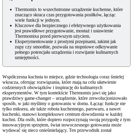
Thermomix to wszechstronne urządzenie kuchenne, które
znacząco skraca czas przygotowania posiłków, łącząc
wiele funkcji w jednym.
Kluczowe dla bezpiecznego i efektywnego użytkowania
jest prawidłowe przygotowanie, montaż i ustawienie
Thermomixa przed pierwszym użyciem.
Eksperymentowanie z prostymi przepisami, takimi jak
zupy czy smoothie, pozwala na stopniowe odkrywanie
pełnego potencjału urządzenia i rozwijanie kulinarnych
umiejętności.
Współczesna kuchnia to miejsce, gdzie technologia coraz śmielej
wkracza, oferując rozwiązania, które mają na celu ułatwienie
codziennych obowiązków i inspirację do kulinarnych
eksperymentów. W tym kontekście Thermomix jawi się jako
prawdziwy game-changer – urządzenie, które zrewolucjonizowało
sposób, w jaki myślimy o gotowaniu w domu. Łącząc funkcje nie
tylko miksera, ale także robota kuchennego, parowaru, a nawet
kuchenki, stanowi kompleksowe centrum dowodzenia w każdej
kuchni. Dla osób, które dopiero rozpoczynają swoją przygodę z tym
innowacyjnym sprzętem, świat nowoczesnego gotowania może
wydawać się nieco onieśmielający. Ten przewodnik został