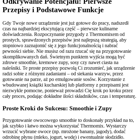
Odkrywanie Potencjału: Pierwsze
Przepisy i Podstawowe Funkcje
Gdy Twoje nowe urządzenie jest już gotowe do pracy, nadszedł
czas na najbardziej ekscytującą część – pierwsze kulinarne
doświadczenia. Rozpoczynanie przygody z Thermomixem od
prostych, sprawdzonych przepisów jest najlepszą strategią, aby
stopniowo zaznajomić się z jego funkcjonalnością i nabrać
pewności siebie. Nie musisz od razu rzucać się na przygotowanie
skomplikowanych dań. Świetnym punktem wyjścia mogą być
zdrowe smoothie, kremowe zupy, sosy czy nawet ciasta na
naleśniki. Te proste przepisy pozwolą Ci zrozumieć, jak urządzenie
radzi sobie z różnymi zadaniami – od siekania warzyw, przez
gotowanie na parze, aż po emulgowanie sosów. Korzystanie z
wbudowanej książki kucharskiej lub platformy z przepisami jest
niezwykle pomocne, ponieważ prowadzi Cię krok po kroku przez
cały proces, podając dokładne ilości składników, czas i temperaturę.
Proste Kroki do Sukcesu: Smoothie i Zupy
Przygotowanie owocowego smoothie to doskonały przykład na to,
jak szybko i łatwo można wykorzystać Thermomix. Wystarczy
wrzucić wybrane owoce (np. mrożone banany, jagody), dodać
odrobinę płynu (mleko, jogurt, wodę) i ewentualnie słodzidło.