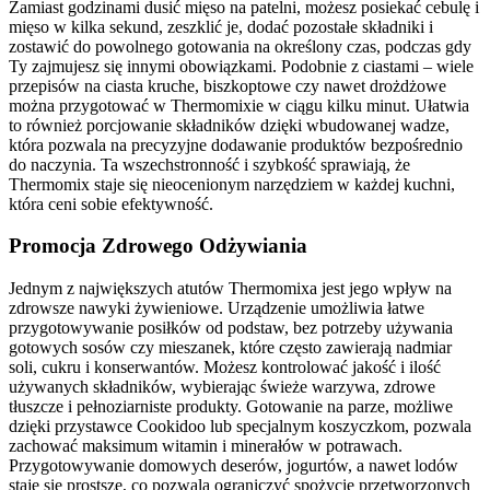
Zamiast godzinami dusić mięso na patelni, możesz posiekać cebulę i
mięso w kilka sekund, zeszklić je, dodać pozostałe składniki i
zostawić do powolnego gotowania na określony czas, podczas gdy
Ty zajmujesz się innymi obowiązkami. Podobnie z ciastami – wiele
przepisów na ciasta kruche, biszkoptowe czy nawet drożdżowe
można przygotować w Thermomixie w ciągu kilku minut. Ułatwia
to również porcjowanie składników dzięki wbudowanej wadze,
która pozwala na precyzyjne dodawanie produktów bezpośrednio
do naczynia. Ta wszechstronność i szybkość sprawiają, że
Thermomix staje się nieocenionym narzędziem w każdej kuchni,
która ceni sobie efektywność.
Promocja Zdrowego Odżywiania
Jednym z największych atutów Thermomixa jest jego wpływ na
zdrowsze nawyki żywieniowe. Urządzenie umożliwia łatwe
przygotowywanie posiłków od podstaw, bez potrzeby używania
gotowych sosów czy mieszanek, które często zawierają nadmiar
soli, cukru i konserwantów. Możesz kontrolować jakość i ilość
używanych składników, wybierając świeże warzywa, zdrowe
tłuszcze i pełnoziarniste produkty. Gotowanie na parze, możliwe
dzięki przystawce Cookidoo lub specjalnym koszyczkom, pozwala
zachować maksimum witamin i minerałów w potrawach.
Przygotowywanie domowych deserów, jogurtów, a nawet lodów
staje się prostsze, co pozwala ograniczyć spożycie przetworzonych