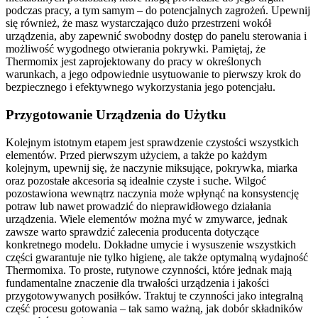
podczas pracy, a tym samym – do potencjalnych zagrożeń. Upewnij
się również, że masz wystarczająco dużo przestrzeni wokół
urządzenia, aby zapewnić swobodny dostęp do panelu sterowania i
możliwość wygodnego otwierania pokrywki. Pamiętaj, że
Thermomix jest zaprojektowany do pracy w określonych
warunkach, a jego odpowiednie usytuowanie to pierwszy krok do
bezpiecznego i efektywnego wykorzystania jego potencjału.
Przygotowanie Urządzenia do Użytku
Kolejnym istotnym etapem jest sprawdzenie czystości wszystkich
elementów. Przed pierwszym użyciem, a także po każdym
kolejnym, upewnij się, że naczynie miksujące, pokrywka, miarka
oraz pozostałe akcesoria są idealnie czyste i suche. Wilgoć
pozostawiona wewnątrz naczynia może wpłynąć na konsystencję
potraw lub nawet prowadzić do nieprawidłowego działania
urządzenia. Wiele elementów można myć w zmywarce, jednak
zawsze warto sprawdzić zalecenia producenta dotyczące
konkretnego modelu. Dokładne umycie i wysuszenie wszystkich
części gwarantuje nie tylko higienę, ale także optymalną wydajność
Thermomixa. To proste, rutynowe czynności, które jednak mają
fundamentalne znaczenie dla trwałości urządzenia i jakości
przygotowywanych posiłków. Traktuj te czynności jako integralną
część procesu gotowania – tak samo ważną, jak dobór składników