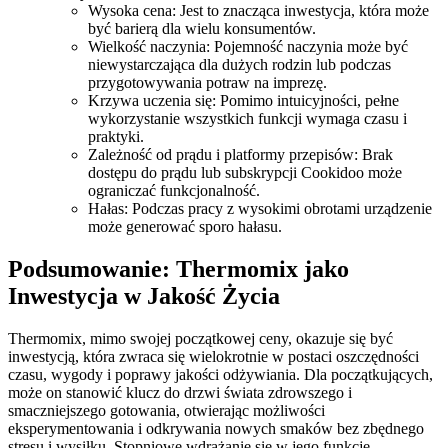
Wysoka cena: Jest to znacząca inwestycja, która może
być barierą dla wielu konsumentów.
Wielkość naczynia: Pojemność naczynia może być
niewystarczająca dla dużych rodzin lub podczas
przygotowywania potraw na imprezę.
Krzywa uczenia się: Pomimo intuicyjności, pełne
wykorzystanie wszystkich funkcji wymaga czasu i
praktyki.
Zależność od prądu i platformy przepisów: Brak
dostępu do prądu lub subskrypcji Cookidoo może
ograniczać funkcjonalność.
Hałas: Podczas pracy z wysokimi obrotami urządzenie
może generować sporo hałasu.
Podsumowanie: Thermomix jako
Inwestycja w Jakość Życia
Thermomix, mimo swojej początkowej ceny, okazuje się być
inwestycją, która zwraca się wielokrotnie w postaci oszczędności
czasu, wygody i poprawy jakości odżywiania. Dla początkujących,
może on stanowić klucz do drzwi świata zdrowszego i
smaczniejszego gotowania, otwierając możliwości
eksperymentowania i odkrywania nowych smaków bez zbędnego
stresu i wysiłku. Stopniowe wdrażanie się w jego funkcje,