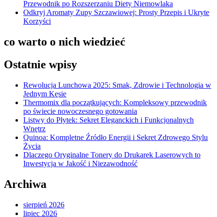
Przewodnik po Rozszerzaniu Diety Niemowlaka
Odkryj Aromaty Zupy Szczawiowej: Prosty Przepis i Ukryte
Korzyści
co warto o nich wiedzieć
Ostatnie wpisy
Rewolucja Lunchowa 2025: Smak, Zdrowie i Technologia w
Jednym Kęsie
Thermomix dla początkujących: Kompleksowy przewodnik
po świecie nowoczesnego gotowania
Listwy do Płytek: Sekret Eleganckich i Funkcjonalnych
Wnętrz
Quinoa: Kompletne Źródło Energii i Sekret Zdrowego Stylu
Życia
Dlaczego Oryginalne Tonery do Drukarek Laserowych to
Inwestycja w Jakość i Niezawodność
Archiwa
sierpień 2026
lipiec 2026