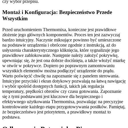
czy wybór przepisu.
Montaż i Konfiguracja: Bezpieczeństwo Przede
Wszystkim
Przed uruchomieniem Thermomixa, konieczne jest prawidłowe
złożenie jego głównych komponentów. Proces ten jest zazwyczaj
bardzo intuicyjny. Naczynie miksujące powinno być umieszczone
na podstawie urządzenia i obrócone zgodnie z instrukcją, aż do
usłyszenia charakterystycznego kliknięcia, które sygnalizuje jego
prawidłowe zablokowanie. Następnie należy założyć pokrywkę,
upewniając się, że jest ona dobrze dociśnięta, a także włożyć miarkę
w otwór w pokrywce. Dopiero po poprawnym zamontowaniu
wszystkich elementów można podłączyć urządzenie do prądu.
Warto poświęcić chwilę na zapoznanie się z panelem sterowania.
Intuicyjne przyciski i ekran dotykowy pozwalają na łatwą nawigację
i wybór spośród dostępnych funkcji, takich jak regulacja
temperatury, prędkości obrotów czy czasu gotowania. Zapoznanie
się z tymi podstawami jest kluczowe dla bezpiecznego i
efektywnego użytkowania Thermomixa, pozwalając na precyzyjne
kontrolowanie każdego etapu przygotowywania posiłków. Pamiętaj,
że bezpieczeństwo jest priorytetem, a prawidłowy montaż to
podstawa.