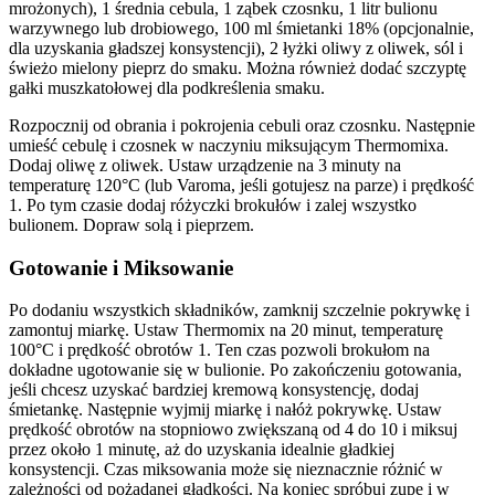
mrożonych), 1 średnia cebula, 1 ząbek czosnku, 1 litr bulionu
warzywnego lub drobiowego, 100 ml śmietanki 18% (opcjonalnie,
dla uzyskania gładszej konsystencji), 2 łyżki oliwy z oliwek, sól i
świeżo mielony pieprz do smaku. Można również dodać szczyptę
gałki muszkatołowej dla podkreślenia smaku.
Rozpocznij od obrania i pokrojenia cebuli oraz czosnku. Następnie
umieść cebulę i czosnek w naczyniu miksującym Thermomixa.
Dodaj oliwę z oliwek. Ustaw urządzenie na 3 minuty na
temperaturę 120°C (lub Varoma, jeśli gotujesz na parze) i prędkość
1. Po tym czasie dodaj różyczki brokułów i zalej wszystko
bulionem. Dopraw solą i pieprzem.
Gotowanie i Miksowanie
Po dodaniu wszystkich składników, zamknij szczelnie pokrywkę i
zamontuj miarkę. Ustaw Thermomix na 20 minut, temperaturę
100°C i prędkość obrotów 1. Ten czas pozwoli brokułom na
dokładne ugotowanie się w bulionie. Po zakończeniu gotowania,
jeśli chcesz uzyskać bardziej kremową konsystencję, dodaj
śmietankę. Następnie wyjmij miarkę i nałóż pokrywkę. Ustaw
prędkość obrotów na stopniowo zwiększaną od 4 do 10 i miksuj
przez około 1 minutę, aż do uzyskania idealnie gładkiej
konsystencji. Czas miksowania może się nieznacznie różnić w
zależności od pożądanej gładkości. Na koniec spróbuj zupę i w