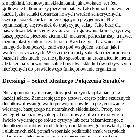
z miękkimi, kremowymi składnikami, jak awokado, ser feta,
grillowane halloumi czy pieczone bataty. Taki kontrast sprawia, że
każda łyżka sałatki dostarcza nowych wrażeń sensorycznych,
czyniąc posiłek bardziej interesującym i przyjemnym. Nie
ograniczajmy się również do tradycyjnej sałaty. Jako bazę dla
naszych sałatek możemy wykorzystać ugotowaną komosę ryżową,
kaszę pęczak, pieczone ziemniaki, makaron pełnoziarnisty, a nawet
cienkie plastry cukinii czy buraka. Każda z tych baz wnosi coś
innego do kompozycji, zarówno pod względem smaku, jak i
wartości odżywczych. Włączenie do diety sałatek o różnorodnych
bazach i teksturach jest nie tylko sposobem na urozmaicenie menu,
ale także na zapewnienie sobie bogactwa składników odżywczych
niezbędnych do prawidłowego funkcjonowania organizmu.
Dressingi – Sekret Idealnego Połączenia Smaków
Nie zapominajmy o sosie, który jest niczym kropka nad „i” w
każdej sałatce. Zamiast sięgać po gotowe, często pełne sztucznych
dodatków dressingi, warto poświęcić chwilę na przygotowanie
własnego, bazującego na naturalnych składnikach. Prosty sos
winegret na bazie wysokiej jakości oliwy z oliwek extra virgin,
świeżo wyciśniętego soku z cytryny lub octu balsamicznego, z
dodatkiem odrobiny miodu lub syropu klonowego, musztardy Dijon
i ulubionych ziół, potrafi wspaniale podkreślić smak wszystkich
składników. Możemy również eksperymentować z bardziej