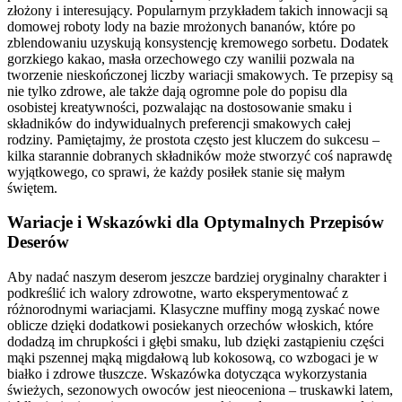
złożony i interesujący. Popularnym przykładem takich innowacji są
domowej roboty lody na bazie mrożonych bananów, które po
zblendowaniu uzyskują konsystencję kremowego sorbetu. Dodatek
gorzkiego kakao, masła orzechowego czy wanilii pozwala na
tworzenie nieskończonej liczby wariacji smakowych. Te przepisy są
nie tylko zdrowe, ale także dają ogromne pole do popisu dla
osobistej kreatywności, pozwalając na dostosowanie smaku i
składników do indywidualnych preferencji smakowych całej
rodziny. Pamiętajmy, że prostota często jest kluczem do sukcesu –
kilka starannie dobranych składników może stworzyć coś naprawdę
wyjątkowego, co sprawi, że każdy posiłek stanie się małym
świętem.
Wariacje i Wskazówki dla Optymalnych Przepisów
Deserów
Aby nadać naszym deserom jeszcze bardziej oryginalny charakter i
podkreślić ich walory zdrowotne, warto eksperymentować z
różnorodnymi wariacjami. Klasyczne muffiny mogą zyskać nowe
oblicze dzięki dodatkowi posiekanych orzechów włoskich, które
dodadzą im chrupkości i głębi smaku, lub dzięki zastąpieniu części
mąki pszennej mąką migdałową lub kokosową, co wzbogaci je w
białko i zdrowe tłuszcze. Wskazówka dotycząca wykorzystania
świeżych, sezonowych owoców jest nieoceniona – truskawki latem,