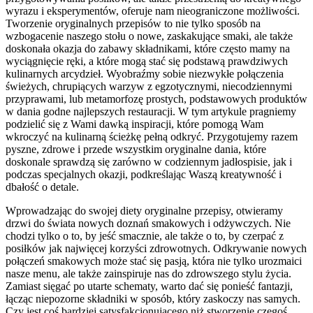
wyrazu i eksperymentów, oferuje nam nieograniczone możliwości.
Tworzenie oryginalnych przepisów to nie tylko sposób na
wzbogacenie naszego stołu o nowe, zaskakujące smaki, ale także
doskonała okazja do zabawy składnikami, które często mamy na
wyciągnięcie ręki, a które mogą stać się podstawą prawdziwych
kulinarnych arcydzieł. Wyobraźmy sobie niezwykłe połączenia
świeżych, chrupiących warzyw z egzotycznymi, niecodziennymi
przyprawami, lub metamorfozę prostych, podstawowych produktów
w dania godne najlepszych restauracji. W tym artykule pragniemy
podzielić się z Wami dawką inspiracji, które pomogą Wam
wkroczyć na kulinarną ścieżkę pełną odkryć. Przygotujemy razem
pyszne, zdrowe i przede wszystkim oryginalne dania, które
doskonale sprawdzą się zarówno w codziennym jadłospisie, jak i
podczas specjalnych okazji, podkreślając Waszą kreatywność i
dbałość o detale.
Wprowadzając do swojej diety oryginalne przepisy, otwieramy
drzwi do świata nowych doznań smakowych i odżywczych. Nie
chodzi tylko o to, by jeść smacznie, ale także o to, by czerpać z
posiłków jak najwięcej korzyści zdrowotnych. Odkrywanie nowych
połączeń smakowych może stać się pasją, która nie tylko urozmaici
nasze menu, ale także zainspiruje nas do zdrowszego stylu życia.
Zamiast sięgać po utarte schematy, warto dać się ponieść fantazji,
łącząc niepozorne składniki w sposób, który zaskoczy nas samych.
Czy jest coś bardziej satysfakcjonującego niż stworzenie czegoś