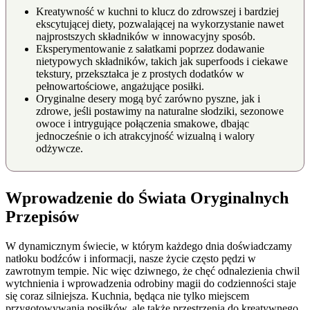
Kreatywność w kuchni to klucz do zdrowszej i bardziej
ekscytującej diety, pozwalającej na wykorzystanie nawet
najprostszych składników w innowacyjny sposób.
Eksperymentowanie z sałatkami poprzez dodawanie
nietypowych składników, takich jak superfoods i ciekawe
tekstury, przekształca je z prostych dodatków w
pełnowartościowe, angażujące posiłki.
Oryginalne desery mogą być zarówno pyszne, jak i
zdrowe, jeśli postawimy na naturalne słodziki, sezonowe
owoce i intrygujące połączenia smakowe, dbając
jednocześnie o ich atrakcyjność wizualną i walory
odżywcze.
Wprowadzenie do Świata Oryginalnych
Przepisów
W dynamicznym świecie, w którym każdego dnia doświadczamy
natłoku bodźców i informacji, nasze życie często pędzi w
zawrotnym tempie. Nic więc dziwnego, że chęć odnalezienia chwil
wytchnienia i wprowadzenia odrobiny magii do codzienności staje
się coraz silniejsza. Kuchnia, będąca nie tylko miejscem
przygotowywania posiłków, ale także przestrzenią do kreatywnego