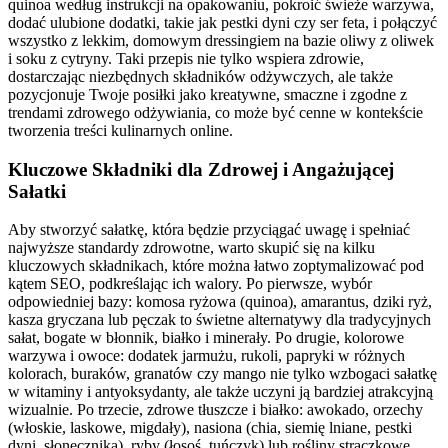
quinoa według instrukcji na opakowaniu, pokroić świeże warzywa,
dodać ulubione dodatki, takie jak pestki dyni czy ser feta, i połączyć
wszystko z lekkim, domowym dressingiem na bazie oliwy z oliwek
i soku z cytryny. Taki przepis nie tylko wspiera zdrowie,
dostarczając niezbędnych składników odżywczych, ale także
pozycjonuje Twoje posiłki jako kreatywne, smaczne i zgodne z
trendami zdrowego odżywiania, co może być cenne w kontekście
tworzenia treści kulinarnych online.
Kluczowe Składniki dla Zdrowej i Angażującej
Sałatki
Aby stworzyć sałatkę, która będzie przyciągać uwagę i spełniać
najwyższe standardy zdrowotne, warto skupić się na kilku
kluczowych składnikach, które można łatwo zoptymalizować pod
kątem SEO, podkreślając ich walory. Po pierwsze, wybór
odpowiedniej bazy: komosa ryżowa (quinoa), amarantus, dziki ryż,
kasza gryczana lub pęczak to świetne alternatywy dla tradycyjnych
sałat, bogate w błonnik, białko i minerały. Po drugie, kolorowe
warzywa i owoce: dodatek jarmużu, rukoli, papryki w różnych
kolorach, buraków, granatów czy mango nie tylko wzbogaci sałatkę
w witaminy i antyoksydanty, ale także uczyni ją bardziej atrakcyjną
wizualnie. Po trzecie, zdrowe tłuszcze i białko: awokado, orzechy
(włoskie, laskowe, migdały), nasiona (chia, siemię lniane, pestki
dyni, słonecznika), ryby (łosoś, tuńczyk) lub rośliny strączkowe