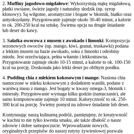
2.
Muffiny jagodowo-migdałowe
: Wykorzystują mąkę migdałową,
płatki owsiane, świeże jagody i naturalny słodzik (np. syrop
klonowy). Są wilgotne, aromatyczne i bogate w błonnik, białko oraz
antyoksydanty. Przygotowanie zajmuje około 30-40 minut, a kalorie
to ok. 200-250 kcal na sztukę. Świetna opcja na drugie śniadanie
lub deser do kawy.
3.
Sałatka owocowa z musem z awokado i limonki
: Kompozycja
sezonowych owoców (np. mango, kiwi, granat, truskawki) podana
z lekkim musem na bazie awokado, soku z limonki i odrobiny
miodu. Jest orzeźwiająca, pełna witamin i lekkostrawna.
Przygotowanie zajmuje około 10-15 minut, a kalorie to ok. 100-150
kcal na porcję. Doskonała jako lekki deser po obfitym posiłku.
4.
Pudding chia z mlekiem kokosowym i mango
: Nasiona chia
namoczone w mleku kokosowym z dodatkiem wanilii, podane z
warstwą musu z mango. Jest bogaty w kwasy omega-3, błonnik i
minerały. Przygotowanie wymaga kilku godzin (namaczanie), ale
samo komponowanie zajmuje 10 minut. Kaloryczność to ok. 250-
300 kcal na porcję. Świetny pomysł na zdrowe śniadanie lub deser.
Kontynuując naszą kulinarną podróż, pamiętajmy, że kreatywność
w kuchni to nie tylko kwestia smaku, ale także dbałość o nasze
zdrowie i dobre samopoczucie. Wprowadzanie nowych,
oryginalnych przepisów do naszej rutyny żywieniowej pozwala