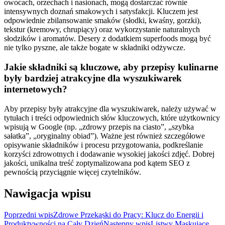
owocach, orzechach i nasionach, mogą dostarczać równie
intensywnych doznań smakowych i satysfakcji. Kluczem jest
odpowiednie zbilansowanie smaków (słodki, kwaśny, gorzki),
tekstur (kremowy, chrupiący) oraz wykorzystanie naturalnych
słodzików i aromatów. Desery z dodatkiem superfoods mogą być
nie tylko pyszne, ale także bogate w składniki odżywcze.
Jakie składniki są kluczowe, aby przepisy kulinarne
były bardziej atrakcyjne dla wyszukiwarek
internetowych?
Aby przepisy były atrakcyjne dla wyszukiwarek, należy używać w
tytułach i treści odpowiednich słów kluczowych, które użytkownicy
wpisują w Google (np. „zdrowy przepis na ciasto”, „szybka
sałatka”, „oryginalny obiad”). Ważne jest również szczegółowe
opisywanie składników i procesu przygotowania, podkreślanie
korzyści zdrowotnych i dodawanie wysokiej jakości zdjęć. Dobrej
jakości, unikalna treść zoptymalizowana pod kątem SEO z
pewnością przyciągnie więcej czytelników.
Nawigacja wpisu
Poprzedni wpis
Zdrowe Przekąski do Pracy: Klucz do Energii i
Produktywności na Cały Dzień
Następny wpis
Listwy Maskujące