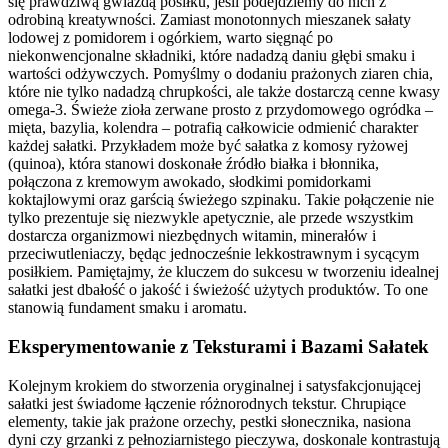
się prawdziwą gwiazdą posiłku, jeśli podejdziemy do nich z
odrobiną kreatywności. Zamiast monotonnych mieszanek sałaty
lodowej z pomidorem i ogórkiem, warto sięgnąć po
niekonwencjonalne składniki, które nadadzą daniu głębi smaku i
wartości odżywczych. Pomyślmy o dodaniu prażonych ziaren chia,
które nie tylko nadadzą chrupkości, ale także dostarczą cenne kwasy
omega-3. Świeże zioła zerwane prosto z przydomowego ogródka –
mięta, bazylia, kolendra – potrafią całkowicie odmienić charakter
każdej sałatki. Przykładem może być sałatka z komosy ryżowej
(quinoa), która stanowi doskonałe źródło białka i błonnika,
połączona z kremowym awokado, słodkimi pomidorkami
koktajlowymi oraz garścią świeżego szpinaku. Takie połączenie nie
tylko prezentuje się niezwykle apetycznie, ale przede wszystkim
dostarcza organizmowi niezbędnych witamin, minerałów i
przeciwutleniaczy, będąc jednocześnie lekkostrawnym i sycącym
posiłkiem. Pamiętajmy, że kluczem do sukcesu w tworzeniu idealnej
sałatki jest dbałość o jakość i świeżość użytych produktów. To one
stanowią fundament smaku i aromatu.
Eksperymentowanie z Teksturami i Bazami Sałatek
Kolejnym krokiem do stworzenia oryginalnej i satysfakcjonującej
sałatki jest świadome łączenie różnorodnych tekstur. Chrupiące
elementy, takie jak prażone orzechy, pestki słonecznika, nasiona
dyni czy grzanki z pełnoziarnistego pieczywa, doskonale kontrastują