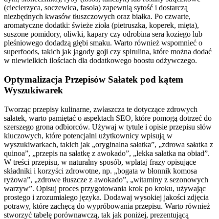
(ciecierzyca, soczewica, fasola) zapewnią sytość i dostarczą
niezbędnych kwasów tłuszczowych oraz białka. Po czwarte,
aromatyczne dodatki: świeże zioła (pietruszka, koperek, mięta),
suszone pomidory, oliwki, kapary czy odrobina sera koziego lub
pleśniowego dodadzą głębi smaku. Warto również wspomnieć o
superfoods, takich jak jagody goji czy spirulina, które można dodać
w niewielkich ilościach dla dodatkowego boostu odżywczego.
Optymalizacja Przepisów Sałatek pod kątem
Wyszukiwarek
Tworząc przepisy kulinarne, zwłaszcza te dotyczące zdrowych
sałatek, warto pamiętać o aspektach SEO, które pomogą dotrzeć do
szerszego grona odbiorców. Używaj w tytule i opisie przepisu słów
kluczowych, które potencjalni użytkownicy wpisują w
wyszukiwarkach, takich jak „oryginalna sałatka”, „zdrowa sałatka z
quinoa”, „przepis na sałatkę z awokado”, „lekka sałatka na obiad”.
W treści przepisu, w naturalny sposób, wplataj frazy opisujące
składniki i korzyści zdrowotne, np. „bogata w błonnik komosa
ryżowa”, „zdrowe tłuszcze z awokado”, „witaminy z sezonowych
warzyw”. Opisuj proces przygotowania krok po kroku, używając
prostego i zrozumiałego języka. Dodawaj wysokiej jakości zdjęcia
potrawy, które zachęcą do wypróbowania przepisu. Warto również
stworzyć tabelę porównawczą, tak jak poniżej, prezentującą