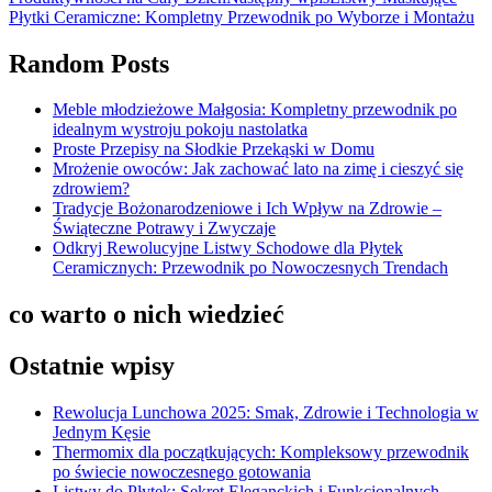
Płytki Ceramiczne: Kompletny Przewodnik po Wyborze i Montażu
Random Posts
Meble młodzieżowe Małgosia: Kompletny przewodnik po
idealnym wystroju pokoju nastolatka
Proste Przepisy na Słodkie Przekąski w Domu
Mrożenie owoców: Jak zachować lato na zimę i cieszyć się
zdrowiem?
Tradycje Bożonarodzeniowe i Ich Wpływ na Zdrowie –
Świąteczne Potrawy i Zwyczaje
Odkryj Rewolucyjne Listwy Schodowe dla Płytek
Ceramicznych: Przewodnik po Nowoczesnych Trendach
co warto o nich wiedzieć
Ostatnie wpisy
Rewolucja Lunchowa 2025: Smak, Zdrowie i Technologia w
Jednym Kęsie
Thermomix dla początkujących: Kompleksowy przewodnik
po świecie nowoczesnego gotowania
Listwy do Płytek: Sekret Eleganckich i Funkcjonalnych