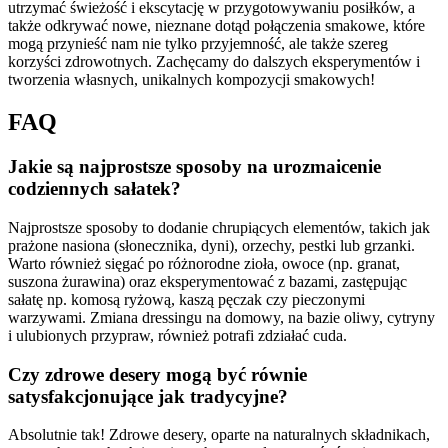
utrzymać świeżość i ekscytację w przygotowywaniu posiłków, a
także odkrywać nowe, nieznane dotąd połączenia smakowe, które
mogą przynieść nam nie tylko przyjemność, ale także szereg
korzyści zdrowotnych. Zachęcamy do dalszych eksperymentów i
tworzenia własnych, unikalnych kompozycji smakowych!
FAQ
Jakie są najprostsze sposoby na urozmaicenie
codziennych sałatek?
Najprostsze sposoby to dodanie chrupiących elementów, takich jak
prażone nasiona (słonecznika, dyni), orzechy, pestki lub grzanki.
Warto również sięgać po różnorodne zioła, owoce (np. granat,
suszona żurawina) oraz eksperymentować z bazami, zastępując
sałatę np. komosą ryżową, kaszą pęczak czy pieczonymi
warzywami. Zmiana dressingu na domowy, na bazie oliwy, cytryny
i ulubionych przypraw, również potrafi zdziałać cuda.
Czy zdrowe desery mogą być równie
satysfakcjonujące jak tradycyjne?
Absolutnie tak! Zdrowe desery, oparte na naturalnych składnikach,