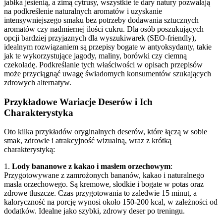
jabłka jesienią, a zimą cytrusy, wszystkie te dary natury pozwalają
na podkreślenie naturalnych aromatów i uzyskanie
intensywniejszego smaku bez potrzeby dodawania sztucznych
aromatów czy nadmiernej ilości cukru. Dla osób poszukujących
opcji bardziej przyjaznych dla wyszukiwarek (SEO-friendly),
idealnym rozwiązaniem są przepisy bogate w antyoksydanty, takie
jak te wykorzystujące jagody, maliny, borówki czy ciemną
czekoladę. Podkreślanie tych właściwości w opisach przepisów
może przyciągnąć uwagę świadomych konsumentów szukających
zdrowych alternatyw.
Przykładowe Wariacje Deserów i Ich
Charakterystyka
Oto kilka przykładów oryginalnych deserów, które łączą w sobie
smak, zdrowie i atrakcyjność wizualną, wraz z krótką
charakterystyką:
1.
Lody bananowe z kakao i masłem orzechowym
:
Przygotowywane z zamrożonych bananów, kakao i naturalnego
masła orzechowego. Są kremowe, słodkie i bogate w potas oraz
zdrowe tłuszcze. Czas przygotowania to zaledwie 15 minut, a
kaloryczność na porcję wynosi około 150-200 kcal, w zależności od
dodatków. Idealne jako szybki, zdrowy deser po treningu.