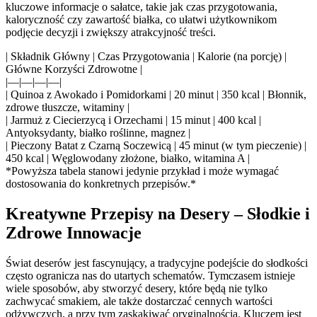
kluczowe informacje o sałatce, takie jak czas przygotowania,
kaloryczność czy zawartość białka, co ułatwi użytkownikom
podjęcie decyzji i zwiększy atrakcyjność treści.
| Składnik Główny | Czas Przygotowania | Kalorie (na porcję) |
Główne Korzyści Zdrowotne |
|—|—|—|—|
| Quinoa z Awokado i Pomidorkami | 20 minut | 350 kcal | Błonnik,
zdrowe tłuszcze, witaminy |
| Jarmuż z Ciecierzycą i Orzechami | 15 minut | 400 kcal |
Antyoksydanty, białko roślinne, magnez |
| Pieczony Batat z Czarną Soczewicą | 45 minut (w tym pieczenie) |
450 kcal | Węglowodany złożone, białko, witamina A |
*Powyższa tabela stanowi jedynie przykład i może wymagać
dostosowania do konkretnych przepisów.*
Kreatywne Przepisy na Desery – Słodkie i
Zdrowe Innowacje
Świat deserów jest fascynujący, a tradycyjne podejście do słodkości
często ogranicza nas do utartych schematów. Tymczasem istnieje
wiele sposobów, aby stworzyć desery, które będą nie tylko
zachwycać smakiem, ale także dostarczać cennych wartości
odżywczych, a przy tym zaskakiwać oryginalnością. Kluczem jest