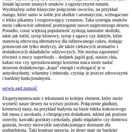
śmiałe łączenie znanych smaków z egzotycznymi nutami.
Wyobraźmy sobie klasyczne połączenie owoców, na przykład
mango, które samo w sobie jest słodkie i aromatyczne, wzbogacone
o lekko pikantny i rozgrzewający cynamon. Taka synergia smaków
może całkowicie odmienić postrzeganie nawet najprostszego deseru.
Ponadto, coraz większą popularność zyskują naturalne słodziki,
takie jak miód, syrop klonowy, syrop z agawy czy daktyle, które
stanowią zdrowszą alternatywę dla rafinowanego cukru, dodając
potrawom nie tylko słodyczy, ale także ciekawych aromatów i
dodatkowych składników odżywczych. Nie można zapomnieć
również o mocy superfoods – dodatek jagód goji, nasion chia,
kakao raw czy sproszkowanego korzenia maca może nadać
deserom dodatkowego „kopa” energii i wzbogacić je w
antyoksydanty, witaminy i minerały, czyniąc je jeszcze zdrowszymi
i bardziej funkcjonalnymi.
serwis agd zamość
Eksperymentowanie z teksturami to kolejny element, który może
wynieść nasze desery na wyższy poziom. Połączenie gładkiej,
kremowej masy, na przykład budyniu na bazie mleka kokosowego
lub musu z awokado, z chrupiącymi dodatkami, takimi jak prażone
orzechy, kawałki gorzkiej czekolady, płatki migdałów czy domowa
granola, tworzy niezwykle satysfakcjonujące doznanie dla
podniebienia. Taki kontrast sprawia, że deser staje się bardziej