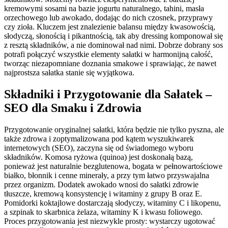
kremowymi sosami na bazie jogurtu naturalnego, tahini, masła
orzechowego lub awokado, dodając do nich czosnek, przyprawy
czy zioła. Kluczem jest znalezienie balansu między kwasowością,
słodyczą, słonością i pikantnością, tak aby dressing komponował się
z resztą składników, a nie dominował nad nimi. Dobrze dobrany sos
potrafi połączyć wszystkie elementy sałatki w harmonijną całość,
tworząc niezapomniane doznania smakowe i sprawiając, że nawet
najprostsza sałatka stanie się wyjątkowa.
Składniki i Przygotowanie dla Sałatek –
SEO dla Smaku i Zdrowia
Przygotowanie oryginalnej sałatki, która będzie nie tylko pyszna, ale
także zdrowa i zoptymalizowana pod kątem wyszukiwarek
internetowych (SEO), zaczyna się od świadomego wyboru
składników. Komosa ryżowa (quinoa) jest doskonałą bazą,
ponieważ jest naturalnie bezglutenowa, bogata w pełnowartościowe
białko, błonnik i cenne minerały, a przy tym łatwo przyswajalna
przez organizm. Dodatek awokado wnosi do sałatki zdrowie
tłuszcze, kremową konsystencję i witaminy z grupy B oraz E.
Pomidorki koktajlowe dostarczają słodyczy, witaminy C i likopenu,
a szpinak to skarbnica żelaza, witaminy K i kwasu foliowego.
Proces przygotowania jest niezwykle prosty: wystarczy ugotować