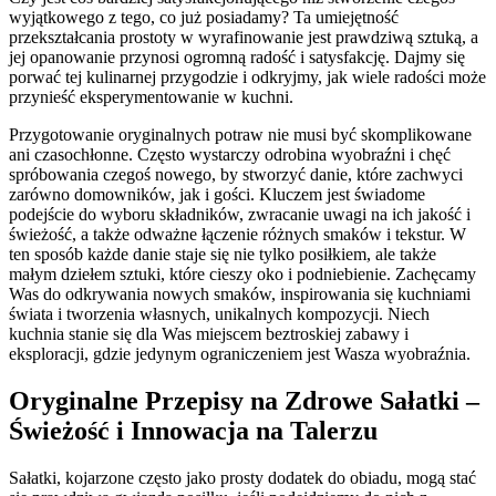
wyjątkowego z tego, co już posiadamy? Ta umiejętność
przekształcania prostoty w wyrafinowanie jest prawdziwą sztuką, a
jej opanowanie przynosi ogromną radość i satysfakcję. Dajmy się
porwać tej kulinarnej przygodzie i odkryjmy, jak wiele radości może
przynieść eksperymentowanie w kuchni.
Przygotowanie oryginalnych potraw nie musi być skomplikowane
ani czasochłonne. Często wystarczy odrobina wyobraźni i chęć
spróbowania czegoś nowego, by stworzyć danie, które zachwyci
zarówno domowników, jak i gości. Kluczem jest świadome
podejście do wyboru składników, zwracanie uwagi na ich jakość i
świeżość, a także odważne łączenie różnych smaków i tekstur. W
ten sposób każde danie staje się nie tylko posiłkiem, ale także
małym dziełem sztuki, które cieszy oko i podniebienie. Zachęcamy
Was do odkrywania nowych smaków, inspirowania się kuchniami
świata i tworzenia własnych, unikalnych kompozycji. Niech
kuchnia stanie się dla Was miejscem beztroskiej zabawy i
eksploracji, gdzie jedynym ograniczeniem jest Wasza wyobraźnia.
Oryginalne Przepisy na Zdrowe Sałatki –
Świeżość i Innowacja na Talerzu
Sałatki, kojarzone często jako prosty dodatek do obiadu, mogą stać