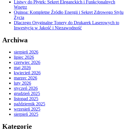
Listwy do Płytek: Sekret Eleganckich i Funkcjonalnych
Wnętrz
Quinoa: Kompletne Źródło Energii i Sekret Zdrowego Stylu
Życia
Dlaczego Oryginalne Tonery do Drukarek Laserowych to
Inwestycja w Jakość i Niezawodność
Archiwa
sierpień 2026
lipiec 2026
czerwiec 2026
maj 2026
kwiecień 2026
marzec 2026
luty 2026
styczeń 2026
grudzień 2025
listopad 2025
październik 2025
wrzesień 2025
sierpień 2025
Kategorie