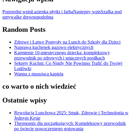
Poprzedni wpis
Łazienka płytki i farba
Następny wpis
Szafka pod
umywalkę drewnopodobna
Random Posts
Zdrowe i Łatwe Pomysły na Lunch do Szkoły dla Dzieci
Naprawa kuchenek gazowo elektrycznych
Karmienie 10-miesięcznego dziecka: kompleksowy
przewodnik po zdrowych i smacznych posiłkach
Sekrety Kuchni: Co Nigdy Nie Powinno Trafić do Twojej
Lodówki
Wanna z musujaca kapiela
co warto o nich wiedzieć
Ostatnie wpisy
Rewolucja Lunchowa 2025: Smak, Zdrowie i Technologia w
Jednym Kęsie
Thermomix dla początkujących: Kompleksowy przewodnik
po świecie nowoczesnego gotowania