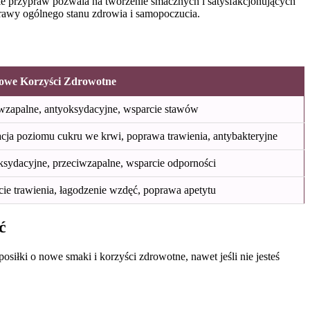
e przypraw pozwala na tworzenie smacznych i satysfakcjonujących
prawy ogólnego stanu zdrowia i samopoczucia.
owe Korzyści Zdrowotne
wzapalne, antyoksydacyjne, wsparcie stawów
cja poziomu cukru we krwi, poprawa trawienia, antybakteryjne
sydacyjne, przeciwzapalne, wsparcie odporności
ie trawienia, łagodzenie wzdęć, poprawa apetytu
ć
iłki o nowe smaki i korzyści zdrowotne, nawet jeśli nie jesteś