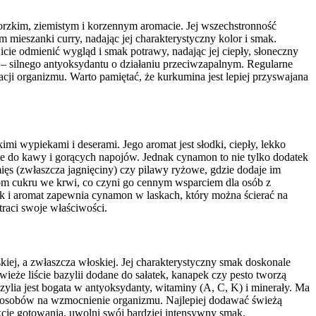
orzkim, ziemistym i korzennym aromacie. Jej wszechstronność
 mieszanki curry, nadając jej charakterystyczny kolor i smak.
cie odmienić wygląd i smak potrawy, nadając jej ciepły, słoneczny
– silnego antyoksydantu o działaniu przeciwzapalnym. Regularne
 organizmu. Warto pamiętać, że kurkumina jest lepiej przyswajana
i wypiekami i deserami. Jego aromat jest słodki, ciepły, lekko
że do kawy i gorących napojów. Jednak cynamon to nie tylko dodatek
ięs (zwłaszcza jagnięciny) czy pilawy ryżowe, gdzie dodaje im
m cukru we krwi, co czyni go cennym wsparciem dla osób z
mak i aromat zapewnia cynamon w laskach, który można ścierać na
raci swoje właściwości.
iej, a zwłaszcza włoskiej. Jej charakterystyczny smak doskonale
eże liście bazylii dodane do sałatek, kanapek czy pesto tworzą
zylia jest bogata w antyoksydanty, witaminy (A, C, K) i minerały. Ma
 sposobów na wzmocnienie organizmu. Najlepiej dodawać świeżą
akcie gotowania, uwolni swój bardziej intensywny smak.