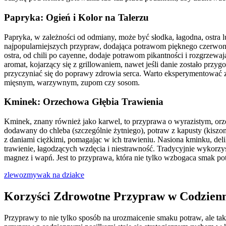
Papryka: Ogień i Kolor na Talerzu
Papryka, w zależności od odmiany, może być słodka, łagodna, ostra l
najpopularniejszych przypraw, dodająca potrawom pięknego czerwonego 
ostra, od chili po cayenne, dodaje potrawom pikantności i rozgrzew
aromat, kojarzący się z grillowaniem, nawet jeśli danie zostało pr
przyczyniać się do poprawy zdrowia serca. Warto eksperymentować 
mięsnym, warzywnym, zupom czy sosom.
Kminek: Orzechowa Głębia Trawienia
Kminek, znany również jako karwel, to przyprawa o wyrazistym, or
dodawany do chleba (szczególnie żytniego), potraw z kapusty (kiszo
z daniami ciężkimi, pomagając w ich trawieniu. Nasiona kminku, del
trawienie, łagodzących wzdęcia i niestrawność. Tradycyjnie wykorzys
magnez i wapń. Jest to przyprawa, która nie tylko wzbogaca smak pot
zlewozmywak na działce
Korzyści Zdrowotne Przypraw w Codzienn
Przyprawy to nie tylko sposób na urozmaicenie smaku potraw, ale ta