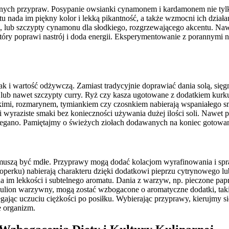
nych przypraw. Posypanie owsianki cynamonem i kardamonem nie tylko
etu nada im piękny kolor i lekką pikantność, a także wzmocni ich dz
nie, lub szczypty cynamonu dla słodkiego, rozgrzewającego akcentu. N
ry poprawi nastrój i doda energii. Eksperymentowanie z porannymi na
ak i wartość odżywczą. Zamiast tradycyjnie doprawiać dania solą, sięg
 lub nawet szczypty curry. Ryż czy kasza ugotowane z dodatkiem kurkum
skimi, rozmarynem, tymiankiem czy czosnkiem nabierają wspaniałego
wyraziste smaki bez konieczności używania dużej ilości soli. Nawet pr
egano. Pamiętajmy o świeżych ziołach dodawanych na koniec gotowani
muszą być mdłe. Przyprawy mogą dodać kolacjom wyrafinowania i sprawi
, koperku) nabierają charakteru dzięki dodatkowi pieprzu cytrynowego l
im lekkości i subtelnego aromatu. Dania z warzyw, np. pieczone papr
bulion warzywny, mogą zostać wzbogacone o aromatyczne dodatki, takie
ając uczuciu ciężkości po posiłku. Wybierając przyprawy, kierujmy si
e organizm.