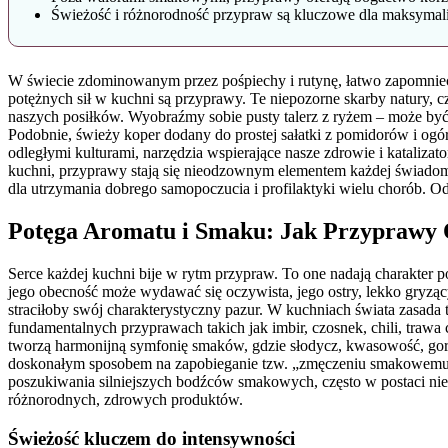
Świeżość i różnorodność przypraw są kluczowe dla maksymali
W świecie zdominowanym przez pośpiechy i rutynę, łatwo zapomnieć o
potężnych sił w kuchni są przyprawy. Te niepozorne skarby natury, 
naszych posiłków. Wyobraźmy sobie pusty talerz z ryżem – może być o
Podobnie, świeży koper dodany do prostej sałatki z pomidorów i ogórk
odległymi kulturami, narzędzia wspierające nasze zdrowie i kataliz
kuchni, przyprawy stają się nieodzownym elementem każdej świadomej
dla utrzymania dobrego samopoczucia i profilaktyki wielu chorób. O
Potęga Aromatu i Smaku: Jak Przyprawy 
Serce każdej kuchni bije w rytm przypraw. To one nadają charakter 
jego obecność może wydawać się oczywista, jego ostry, lekko gryzący
straciłoby swój charakterystyczny pazur. W kuchniach świata zasada t
fundamentalnych przyprawach takich jak imbir, czosnek, chili, trawa 
tworzą harmonijną symfonię smaków, gdzie słodycz, kwasowość, goryc
doskonałym sposobem na zapobieganie tzw. „zmęczeniu smakowemu”
poszukiwania silniejszych bodźców smakowych, często w postaci ni
różnorodnych, zdrowych produktów.
Świeżość kluczem do intensywności