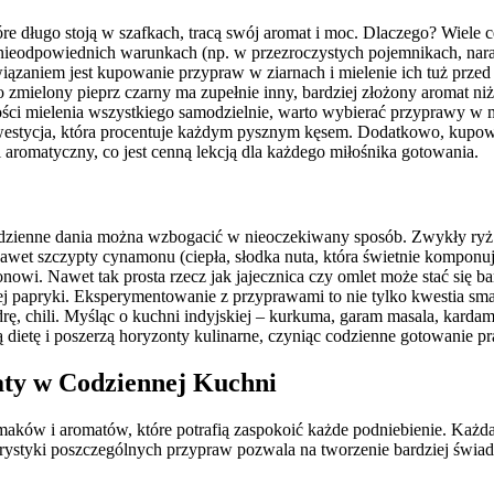
re długo stoją w szafkach, tracą swój aromat i moc. Dlaczego? Wiele
 nieodpowiednich warunkach (np. w przezroczystych pojemnikach, naraż
ązaniem jest kupowanie przypraw w ziarnach i mielenie ich tuż przed
żo zmielony pieprz czarny ma zupełnie inny, bardziej złożony aromat n
ci mielenia wszystkiego samodzielnie, warto wybierać przyprawy w m
estycja, która procentuje każdym pysznym kęsem. Dodatkowo, kupowa
 aromatyczny, co jest cenną lekcją dla każdego miłośnika gotowania.
dzienne dania można wzbogacić w nieoczekiwany sposób. Zwykły ryż 
awet szczypty cynamonu (ciepła, słodka nuta, która świetnie komponuje
wi. Nawet tak prosta rzecz jak jajecznica czy omlet może stać się bar
onej papryki. Eksperymentowanie z przyprawami to nie tylko kwestia s
, chili. Myśląc o kuchni indyjskiej – kurkuma, garam masala, kardam
dietę i poszerzą horyzonty kulinarne, czyniąc codzienne gotowanie 
aty w Codziennej Kuchni
smaków i aromatów, które potrafią zaspokoić każde podniebienie. Każda
ystyki poszczególnych przypraw pozwala na tworzenie bardziej świ