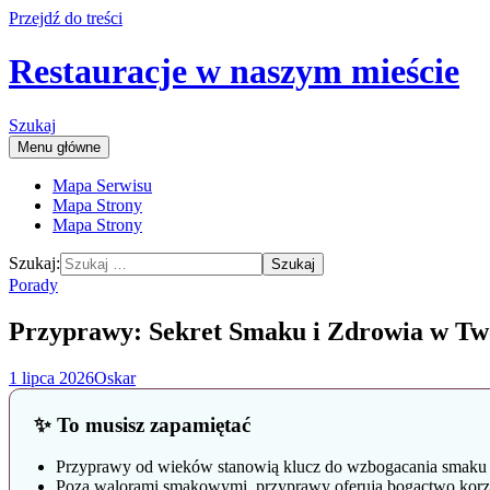
Przejdź do treści
Restauracje w naszym mieście
Szukaj
Menu główne
Mapa Serwisu
Mapa Strony
Mapa Strony
Szukaj:
Porady
Przyprawy: Sekret Smaku i Zdrowia w Tw
1 lipca 2026
Oskar
✨ To musisz zapamiętać
Przyprawy od wieków stanowią klucz do wzbogacania smaku cod
Poza walorami smakowymi, przyprawy oferują bogactwo korzyś