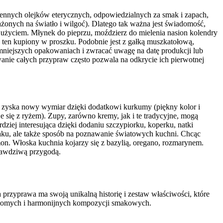
 cennych olejków eterycznych, odpowiedzialnych za smak i zapach,
onych na światło i wilgoć). Dlatego tak ważna jest świadomość,
 użyciem. Młynek do pieprzu, moździerz do mielenia nasion kolendry
iż ten kupiony w proszku. Podobnie jest z gałką muszkatołową,
niejszych opakowaniach i zwracać uwagę na datę produkcji lub
nie całych przypraw często pozwala na odkrycie ich pierwotnej
zyska nowy wymiar dzięki dodatkowi kurkumy (piękny kolor i
 się z ryżem). Zupy, zarówno kremy, jak i te tradycyjne, mogą
dziej interesująca dzięki dodaniu szczypiorku, koperku, natki
maku, ale także sposób na poznawanie światowych kuchni. Chcąc
on. Włoska kuchnia kojarzy się z bazylią, oregano, rozmarynem.
prawdziwą przygodą.
 przyprawa ma swoją unikalną historię i zestaw właściwości, które
adomych i harmonijnych kompozycji smakowych.