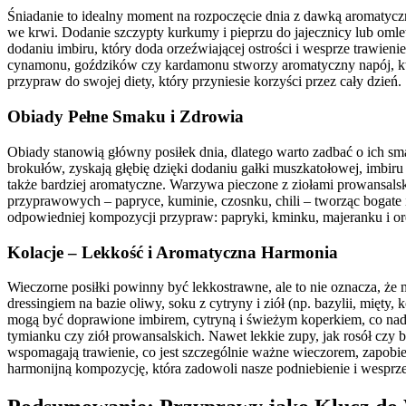
Śniadanie to idealny moment na rozpoczęcie dnia z dawką aromatycz
we krwi. Dodanie szczypty kurkumy i pieprzu do jajecznicy lub oml
dodaniu imbiru, który doda orzeźwiającej ostrości i wesprze trawie
cynamonu, goździków czy kardamonu stworzy aromatyczny napój, któ
przypraw do swojej diety, który przyniesie korzyści przez cały dzień.
Obiady Pełne Smaku i Zdrowia
Obiady stanowią główny posiłek dnia, dlatego warto zadbać o ich sm
brokułów, zyskają głębię dzięki dodaniu gałki muszkatołowej, imbiru
także bardziej aromatyczne. Warzywa pieczone z ziołami prowansal
przyprawowych – papryce, kuminie, czosnku, chili – tworząc bogate i 
odpowiedniej kompozycji przypraw: papryki, kminku, majeranku i or
Kolacje – Lekkość i Aromatyczna Harmonia
Wieczorne posiłki powinny być lekkostrawne, ale to nie oznacza, że 
dressingiem na bazie oliwy, soku z cytryny i ziół (np. bazylii, mięty
mogą być doprawione imbirem, cytryną i świeżym koperkiem, co nada 
tymianku czy ziół prowansalskich. Nawet lekkie zupy, jak rosół czy 
wspomagają trawienie, co jest szczególnie ważne wieczorem, zapobieg
harmonijną kompozycję, która zadowoli nasze podniebienie i wesprz