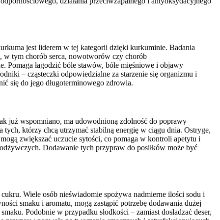
u odpornościowego, działania przeciwzapalnego i antyoksydacyjnego
kuma jest liderem w tej kategorii dzięki kurkuminie. Badania
h, w tym chorób serca, nowotworów czy chorób
jne. Pomaga łagodzić bóle stawów, bóle mięśniowe i objawy
dniki – cząsteczki odpowiedzialne za starzenie się organizmu i
ić się do jego długoterminowego zdrowia.
 jak już wspomniano, ma udowodnioną zdolność do poprawy
a tych, którzy chcą utrzymać stabilną energię w ciągu dnia. Ostryge,
y mogą zwiększać uczucie sytości, co pomaga w kontroli apetytu i
ów odżywczych. Dodawanie tych przypraw do posiłków może być
i cukru. Wiele osób nieświadomie spożywa nadmierne ilości sodu i
ywności smaku i aromatu, mogą zastąpić potrzebę dodawania dużej
ię smaku. Podobnie w przypadku słodkości – zamiast dosładzać deser,