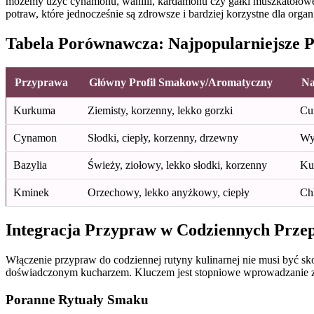
możemy użyć cynamonu, wanilii, kardamonu czy gałki muszkatołowej
potraw, które jednocześnie są zdrowsze i bardziej korzystne dla or
Tabela Porównawcza: Najpopularniejsze P
Przyprawa
Główny Profil Smakowy/Aromatyczny
Na
Kurkuma
Ziemisty, korzenny, lekko gorzki
Cur
Cynamon
Słodki, ciepły, korzenny, drzewny
Wyp
Bazylia
Świeży, ziołowy, lekko słodki, korzenny
Kuc
Kminek
Orzechowy, lekko anyżkowy, ciepły
Chl
Integracja Przypraw w Codziennych Przep
Włączenie przypraw do codziennej rutyny kulinarnej nie musi być sko
doświadczonym kucharzem. Kluczem jest stopniowe wprowadzanie z
Poranne Rytuały Smaku