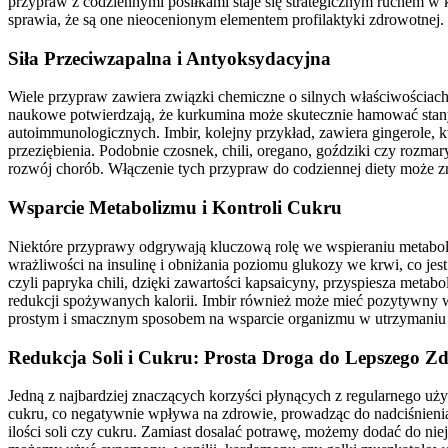
przypraw z codziennymi posiłkami staje się strategicznym ruchem w
sprawia, że są one nieocenionym elementem profilaktyki zdrowotnej.
Siła Przeciwzapalna i Antyoksydacyjna
Wiele przypraw zawiera związki chemiczne o silnych właściwościach 
naukowe potwierdzają, że kurkumina może skutecznie hamować stany
autoimmunologicznych. Imbir, kolejny przykład, zawiera gingerole, 
przeziębienia. Podobnie czosnek, chili, oregano, goździki czy rozma
rozwój chorób. Włączenie tych przypraw do codziennej diety może 
Wsparcie Metabolizmu i Kontroli Cukru
Niektóre przyprawy odgrywają kluczową rolę we wspieraniu metab
wrażliwości na insulinę i obniżania poziomu glukozy we krwi, co jest 
czyli papryka chili, dzięki zawartości kapsaicyny, przyspiesza metab
redukcji spożywanych kalorii. Imbir również może mieć pozytywny 
prostym i smacznym sposobem na wsparcie organizmu w utrzymaniu 
Redukcja Soli i Cukru: Prosta Droga do Lepszego Z
Jedną z najbardziej znaczących korzyści płynących z regularnego uż
cukru, co negatywnie wpływa na zdrowie, prowadząc do nadciśnienia,
ilości soli czy cukru. Zamiast dosalać potrawę, możemy dodać do nie