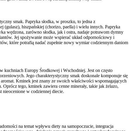
tyczny smak. Papryka słodka, w proszku, to jedna z
(gulasz), hiszpańskiej (chorizo, paella) i wielu innych. Papryka
pryka wędzona, zarówno słodka, jak i ostra, nadaje potrawom dymny
ydantów. Jej spożywanie może wspierać układ odpornościowy i
atów, które potrafią nadać zupełnie nowy wymiar codziennym daniom
w kuchniach Europy Środkowej i Wschodniej. Jest on często
 korzeniowych. Jego charakterystyczny smak doskonale komponuje się
szy aromat. Kminek jest znany ze swoich właściwości wspomagających
. Oprócz tego, kminek zawiera cenne minerały, takie jak żelazo,
t nieocenione w codziennej diecie.
iadomości na temat wpływu diety na samopoczucie, integracja