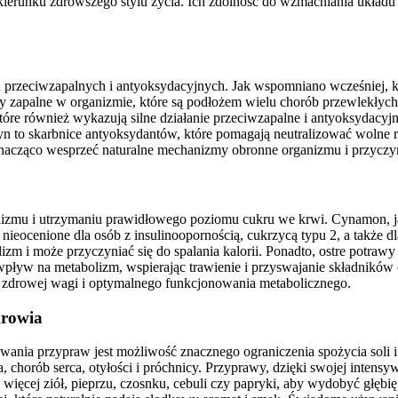
 kierunku zdrowszego stylu życia. Ich zdolność do wzmacniania układ
przeciwzapalnych i antyoksydacyjnych. Jak wspomniano wcześniej, kur
 zapalne w organizmie, które są podłożem wielu chorób przewlekłyc
które również wykazują silne działanie przeciwzapalne i antyoksydacy
ryn to skarbnice antyoksydantów, które pomagają neutralizować wolne ro
znacząco wesprzeć naturalne mechanizmy obronne organizmu i przyczyn
olizmu i utrzymaniu prawidłowego poziomu cukru we krwi. Cynamon,
nieocenione dla osób z insulinoopornością, cukrzycą typu 2, a także dl
olizm i może przyczyniać się do spalania kalorii. Ponadto, ostre potraw
wpływ na metabolizm, wspierając trawienie i przyswajanie składnik
zdrowej wagi i optymalnego funkcjonowania metabolicznego.
drowia
ywania przypraw jest możliwość znacznego ograniczenia spożycia soli 
 chorób serca, otyłości i próchnicy. Przyprawy, dzięki swojej intens
j więcej ziół, pieprzu, czosnku, cebuli czy papryki, aby wydobyć głęb