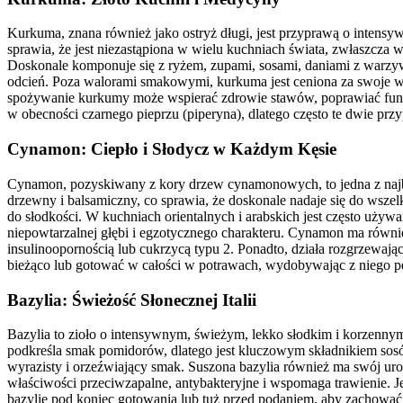
Kurkuma, znana również jako ostryż długi, jest przyprawą o intens
sprawia, że jest niezastąpiona w wielu kuchniach świata, zwłaszcza 
Doskonale komponuje się z ryżem, zupami, sosami, daniami z warzyw 
odcień. Poza walorami smakowymi, kurkuma jest ceniona za swoje wł
spożywanie kurkumy może wspierać zdrowie stawów, poprawiać funkc
w obecności czarnego pieprzu (piperyna), dlatego często te dwie przy
Cynamon: Ciepło i Słodycz w Każdym Kęsie
Cynamon, pozyskiwany z kory drzew cynamonowych, to jedna z najbard
drzewny i balsamiczny, co sprawia, że doskonale nadaje się do wsze
do słodkości. W kuchniach orientalnych i arabskich jest często używ
niepowtarzalnej głębi i egzotycznego charakteru. Cynamon ma rów
insulinoopornością lub cukrzycą typu 2. Ponadto, działa rozgrzewaj
bieżąco lub gotować w całości w potrawach, wydobywając z niego peł
Bazylia: Świeżość Słonecznej Italii
Bazylia to zioło o intensywnym, świeżym, lekko słodkim i korzennym
podkreśla smak pomidorów, dlatego jest kluczowym składnikiem sosów
wyrazisty i orzeźwiający smak. Suszona bazylia również ma swój urok
właściwości przeciwzapalne, antybakteryjne i wspomaga trawienie.
bazylię pod koniec gotowania lub tuż przed podaniem, aby zachować j