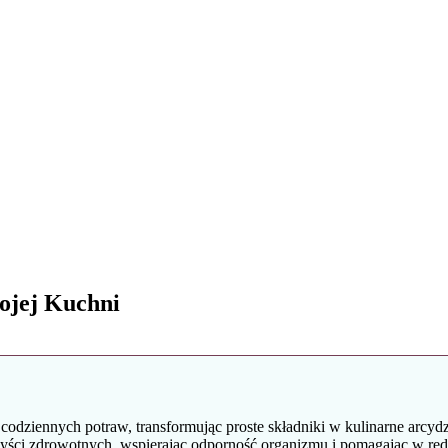
ojej Kuchni
ziennych potraw, transformując proste składniki w kulinarne arcydz
ci zdrowotnych, wspierając odporność organizmu i pomagając w redukc