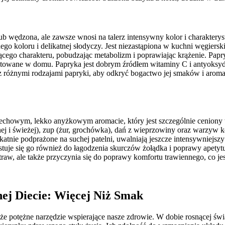
ub wędzona, ale zawsze wnosi na talerz intensywny kolor i charakterys
koloru i delikatnej słodyczy. Jest niezastąpiona w kuchni węgierskiej 
ającego charakteru, pobudzając metabolizm i poprawiając krążenie. Pa
zygotowane w domu. Papryka jest dobrym źródłem witaminy C i antyoks
z różnymi rodzajami papryki, aby odkryć bogactwo jej smaków i arom
zechowym, lekko anyżkowym aromacie, który jest szczególnie ceniony 
nej i świeżej), zup (żur, grochówka), dań z wieprzowiny oraz warzyw
ikatnie podprażone na suchej patelni, uwalniają jeszcze intensywniej
tuje się go również do łagodzenia skurczów żołądka i poprawy apetytu
raw, ale także przyczynia się do poprawy komfortu trawiennego, co jes
ej Diecie: Więcej Niż Smak
kże potężne narzędzie wspierające nasze zdrowie. W dobie rosnącej św