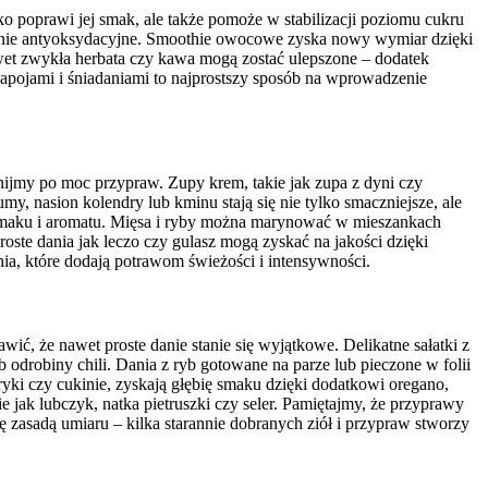
 poprawi jej smak, ale także pomoże w stabilizacji poziomu cukru
iałanie antyoksydacyjne. Smoothie owocowe zyska nowy wymiar dzięki
awet zwykła herbata czy kawa mogą zostać ulepszone – dodatek
pojami i śniadaniami to najprostszy sposób na wprowadzenie
nijmy po moc przypraw. Zupy krem, takie jak zupa z dyni czy
y, nasion kolendry lub kminu stają się nie tylko smaczniejsze, ale
 smaku i aromatu. Mięsa i ryby można marynować w mieszankach
oste dania jak leczo czy gulasz mogą zyskać na jakości dzięki
a, które dodają potrawom świeżości i intensywności.
ć, że nawet proste danie stanie się wyjątkowe. Delikatne sałatki z
ub odrobiny chili. Dania z ryb gotowane na parze lub pieczone w folii
yki czy cukinie, zyskają głębię smaku dzięki dodatkowi oregano,
 jak lubczyk, natka pietruszki czy seler. Pamiętajmy, że przyprawy
ę zasadą umiaru – kilka starannie dobranych ziół i przypraw stworzy