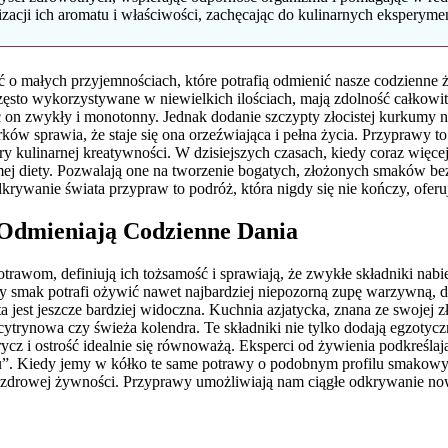
zacji ich aromatu i właściwości, zachęcając do kulinarnych ekspery
 małych przyjemnościach, które potrafią odmienić nasze codzienne ży
często wykorzystywane w niewielkich ilościach, mają zdolność całkowi
n zwykły i monotonny. Jednak dodanie szczypty złocistej kurkumy nada
ów sprawia, że staje się ona orzeźwiająca i pełna życia. Przyprawy to
atory kulinarnej kreatywności. W dzisiejszych czasach, kiedy coraz 
 diety. Pozwalają one na tworzenie bogatych, złożonych smaków bez k
dkrywanie świata przypraw to podróż, która nigdy się nie kończy, ofe
Odmieniają Codzienne Dania
potrawom, definiują ich tożsamość i sprawiają, że zwykłe składniki n
 smak potrafi ożywić nawet najbardziej niepozorną zupę warzywną, doda
a jest jeszcze bardziej widoczna. Kuchnia azjatycka, znana ze swojej 
cytrynowa czy świeża kolendra. Te składniki nie tylko dodają egzotyczn
z i ostrość idealnie się równoważą. Eksperci od żywienia podkreślaj
. Kiedy jemy w kółko te same potrawy o podobnym profilu smakowy
ezdrowej żywności. Przyprawy umożliwiają nam ciągłe odkrywanie no