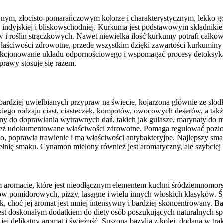
ywnym, złocisto-pomarańczowym kolorze i charakterystycznym, lekko g
w indyjskiej i bliskowschodniej. Kurkuma jest podstawowym składnikiem
i roślin strączkowych. Nawet niewielka ilość kurkumy potrafi całkowi
aściwości zdrowotne, przede wszystkim dzięki zawartości kurkuminy 
jonowanie układu odpornościowego i wspomagać procesy detoksykacji
prawy stosuje się razem.
ziej uwielbianych przypraw na świecie, kojarzona głównie ze słodkim
lkiego rodzaju ciast, ciasteczek, kompotów, owocowych deserów, a tak
any do doprawiania wytrawnych dań, takich jak gulasze, marynaty do m
nież udokumentowane właściwości zdrowotne. Pomaga regulować pozio
ąco, poprawia trawienie i ma właściwości antybakteryjne. Najlepszy s
nię smaku. Cynamon mielony również jest aromatyczny, ale szybciej t
 aromacie, które jest nieodłącznym elementem kuchni śródziemnomorsk
 pomidorowych, pizzy, lasagne i wielu innych włoskich klasyków. Świ
, choć jej aromat jest mniej intensywny i bardziej skoncentrowany. Ba
 Jest doskonałym dodatkiem do diety osób poszukujących naturalnych
ej delikatny aromat i świeżość. Suszona bazylia z kolei, dodana w tr