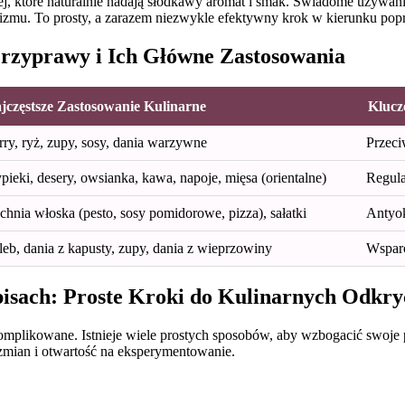
, które naturalnie nadają słodkawy aromat i smak. Świadome używani
ganizmu. To prosty, a zarazem niezwykle efektywny krok w kierunku po
rzyprawy i Ich Główne Zastosowania
jczęstsze Zastosowanie Kulinarne
Klucz
ry, ryż, zupy, sosy, dania warzywne
Przeci
ieki, desery, owsianka, kawa, napoje, mięsa (orientalne)
Regula
hnia włoska (pesto, sosy pomidorowe, pizza), sałatki
Antyok
eb, dania z kapusty, zupy, dania z wieprzowiny
Wsparc
isach: Proste Kroki do Kulinarnych Odkry
mplikowane. Istnieje wiele prostych sposobów, aby wzbogacić swoje pos
mian i otwartość na eksperymentowanie.