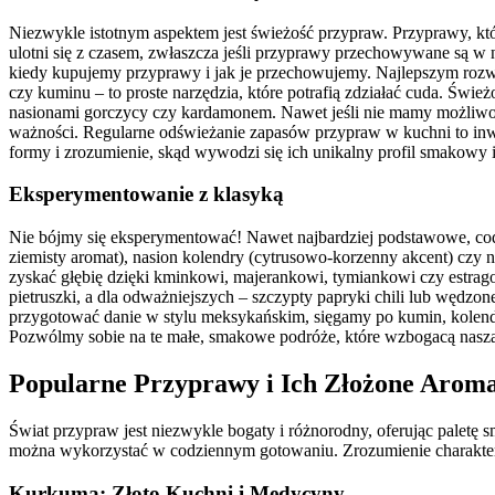
Niezwykle istotnym aspektem jest świeżość przypraw. Przyprawy, któ
ulotni się z czasem, zwłaszcza jeśli przyprawy przechowywane są w
kiedy kupujemy przyprawy i jak je przechowujemy. Najlepszym rozwi
czy kuminu – to proste narzędzia, które potrafią zdziałać cuda. Świe
nasionami gorczycy czy kardamonem. Nawet jeśli nie mamy możliwoś
ważności. Regularne odświeżanie zapasów przypraw w kuchni to inw
formy i zrozumienie, skąd wywodzi się ich unikalny profil smakowy i
Eksperymentowanie z klasyką
Nie bójmy się eksperymentować! Nawet najbardziej podstawowe, co
ziemisty aromat), nasion kolendry (cytrusowo-korzenny akcent) czy n
zyskać głębię dzięki kminkowi, majerankowi, tymiankowi czy estragono
pietruszki, a dla odważniejszych – szczypty papryki chili lub wędz
przygotować danie w stylu meksykańskim, sięgamy po kumin, kolendrę
Pozwólmy sobie na te małe, smakowe podróże, które wzbogacą naszą 
Popularne Przyprawy i Ich Złożone Arom
Świat przypraw jest niezwykle bogaty i różnorodny, oferując paletę 
można wykorzystać w codziennym gotowaniu. Zrozumienie charakter
Kurkuma: Złoto Kuchni i Medycyny