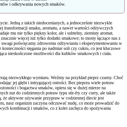
mentów i odkrywania nowych smaków.
cie. Jedną z takich niedocenianych, a jednocześnie niezwykle
tej transformacji smaku, aromatu, a nawet wartości odżywczych
je mu nie tylko piękny kolor, ale i subtelny, ziemisty aromat.
 znacznie więcej niż tylko dodatki smakowe; to mosty łączące nas z
więcej uwagi poświęcamy zdrowemu odżywianiu i eksperymentowaniu w
onieczności sięgania po nadmiar soli czy cukru, co jest kluczowe
rująca nieskończone możliwości dla kubków smakowych i ciała.
abierają niezwykłego wymiaru. Weźmy na przykład pieprz czarny. Choć
jąc jej głębi i intrygującej ostrości. Bez pieprzu wiele potraw
złożoności i bogactwa smaków, opiera się w dużej mierze na
ych nut do codziennych potraw typu stir-fry czy curry, ale także
ą, że aktywne używanie przypraw w codziennej diecie jest
m, nasz organizm zaczyna odczuwać nudę, co może prowadzić do
wych kombinacji i smaków, co z kolei zachęca do spożywania