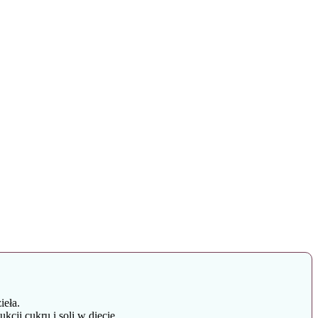
ieła.
ji cukru i soli w diecie.