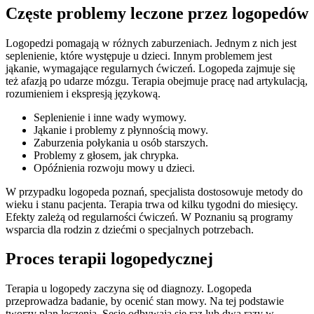
Częste problemy leczone przez logopedów
Logopedzi pomagają w różnych zaburzeniach. Jednym z nich jest
seplenienie, które występuje u dzieci. Innym problemem jest
jąkanie, wymagające regularnych ćwiczeń. Logopeda zajmuje się
też afazją po udarze mózgu. Terapia obejmuje pracę nad artykulacją,
rozumieniem i ekspresją językową.
Seplenienie i inne wady wymowy.
Jąkanie i problemy z płynnością mowy.
Zaburzenia połykania u osób starszych.
Problemy z głosem, jak chrypka.
Opóźnienia rozwoju mowy u dzieci.
W przypadku logopeda poznań, specjalista dostosowuje metody do
wieku i stanu pacjenta. Terapia trwa od kilku tygodni do miesięcy.
Efekty zależą od regularności ćwiczeń. W Poznaniu są programy
wsparcia dla rodzin z dziećmi o specjalnych potrzebach.
Proces terapii logopedycznej
Terapia u logopedy zaczyna się od diagnozy. Logopeda
przeprowadza badanie, by ocenić stan mowy. Na tej podstawie
tworzy plan leczenia. Sesje odbywają się raz lub dwa razy w