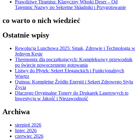
Prawdziwe Tiramisu: Klasyczny Włoski Deser – Od
Tajemnic Nazwy po Sekretne Składniki i Przygotowanie
co warto o nich wiedzieć
Ostatnie wpisy
Rewolucja Lunchowa 2025: Smak, Zdrowie i Technologia w
Jednym Kęsie
Thermomix dla początkujących: Kompleksowy przewodnik
po świecie nowoczesnego gotowania
Listwy do Płytek: Sekret Eleganckich i Funkcjonalnych
Wnętrz
Quinoa: Kompletne Źródło Energii i Sekret Zdrowego Stylu
Życia
Dlaczego Oryginalne Tonery do Drukarek Laserowych to
Inwestycja w Jakość i Niezawodność
Archiwa
sierpień 2026
lipiec 2026
czerwiec 2026