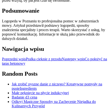
przed wizytą, by pacjent czuł się swobodnie.
Podsumowanie
Logopeda w Poznaniu to profesjonalna pomoc w zaburzeniach
mowy. Artykuł przedstawił podstawy logopedii, sposoby
znalezienia specjalisty i proces terapii. Warto skorzystać z usług, by
poprawić komunikację. Informacje te służą jako przewodnik do
dalszych działań.
Nawigacja wpisu
Poprzedni wpis
Pralka cieknie z przodu
Następny wpis
Co położyć na
taras betonowy
Random Posts
Jak zrobić pyszne danie z niczego? Kreatywne pomysły na
pusteIngredients
Małe pęknięcie na płycie indukcyjnej
Badanie d3 cena
Odkryj Magiczne Sposoby na Zachęcenie Niejadka do
Kulinarnych Przygód