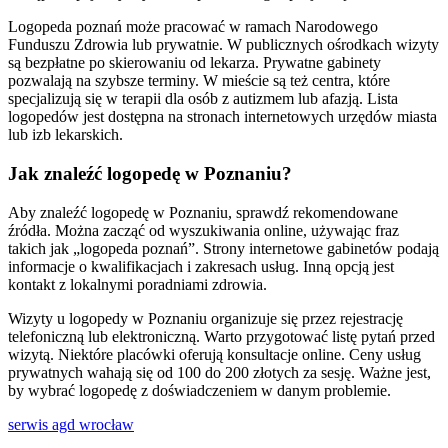
Logopeda poznań może pracować w ramach Narodowego
Funduszu Zdrowia lub prywatnie. W publicznych ośrodkach wizyty
są bezpłatne po skierowaniu od lekarza. Prywatne gabinety
pozwalają na szybsze terminy. W mieście są też centra, które
specjalizują się w terapii dla osób z autizmem lub afazją. Lista
logopedów jest dostępna na stronach internetowych urzędów miasta
lub izb lekarskich.
Jak znaleźć logopedę w Poznaniu?
Aby znaleźć logopedę w Poznaniu, sprawdź rekomendowane
źródła. Można zacząć od wyszukiwania online, używając fraz
takich jak „logopeda poznań”. Strony internetowe gabinetów podają
informacje o kwalifikacjach i zakresach usług. Inną opcją jest
kontakt z lokalnymi poradniami zdrowia.
Wizyty u logopedy w Poznaniu organizuje się przez rejestrację
telefoniczną lub elektroniczną. Warto przygotować listę pytań przed
wizytą. Niektóre placówki oferują konsultacje online. Ceny usług
prywatnych wahają się od 100 do 200 złotych za sesję. Ważne jest,
by wybrać logopedę z doświadczeniem w danym problemie.
serwis agd wrocław