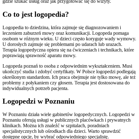
gdzie szukać usług oraz jak przygotować się do wizyty.
Co to jest logopedia?
Logopedia to dziedzina, która zajmuje się diagnozowaniem i
leczeniem zaburzeń mowy oraz komunikacji. Logopeda pomaga
osobom w różnym wieku. U dzieci często koryguje wady wymowy.
U dorosłych zajmuje się problemami po udarach lub urazach.
Terapia logopedyczna opiera się na ćwiczeniach i technikach, które
poprawiają sprawność aparatu mowy.
Logopeda poznań to osoba z odpowiednim wykształceniem. Musi
ukończyć studia i zdobyć certyfikaty. W Polsce logopedzi podlegają
określonym standardom. Ich praca obejmuje nie tylko mowę, ale też
problemy z połykaniem czy głosem. Terapia jest dostosowana do
indywidualnych potrzeb pacjenta.
Logopedzi w Poznaniu
W Poznaniu działa wiele gabinetów logopedycznych. Logopedzi w
Poznaniu oferują usługi w publicznych placówkach i prywatnych
klinikach. Można ich znaleźć w szpitalach, poradniach
specjalistycznych lub ośrodkach dla dzieci. Warto sprawdzić
dostępne opcje, by wybrać odpowiedniego specjalistę.