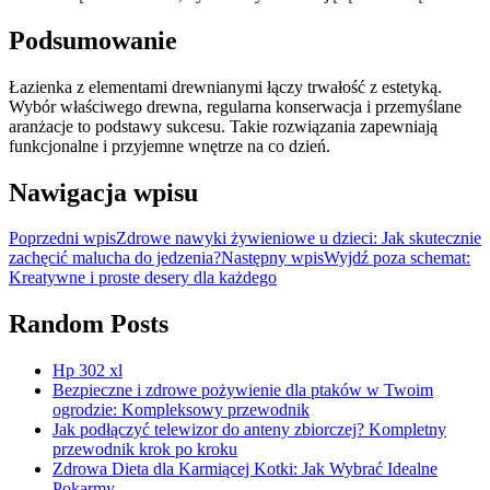
Podsumowanie
Łazienka z elementami drewnianymi łączy trwałość z estetyką.
Wybór właściwego drewna, regularna konserwacja i przemyślane
aranżacje to podstawy sukcesu. Takie rozwiązania zapewniają
funkcjonalne i przyjemne wnętrze na co dzień.
Nawigacja wpisu
Poprzedni wpis
Zdrowe nawyki żywieniowe u dzieci: Jak skutecznie
zachęcić malucha do jedzenia?
Następny wpis
Wyjdź poza schemat:
Kreatywne i proste desery dla każdego
Random Posts
Hp 302 xl
Bezpieczne i zdrowe pożywienie dla ptaków w Twoim
ogrodzie: Kompleksowy przewodnik
Jak podłączyć telewizor do anteny zbiorczej? Kompletny
przewodnik krok po kroku
Zdrowa Dieta dla Karmiącej Kotki: Jak Wybrać Idealne
Pokarmy