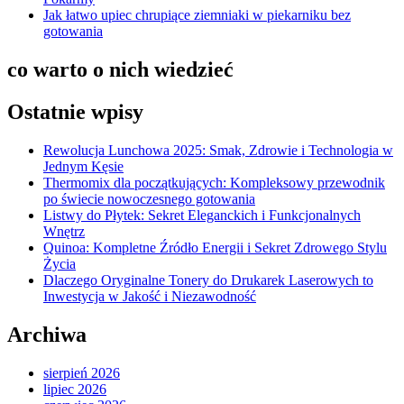
Jak łatwo upiec chrupiące ziemniaki w piekarniku bez
gotowania
co warto o nich wiedzieć
Ostatnie wpisy
Rewolucja Lunchowa 2025: Smak, Zdrowie i Technologia w
Jednym Kęsie
Thermomix dla początkujących: Kompleksowy przewodnik
po świecie nowoczesnego gotowania
Listwy do Płytek: Sekret Eleganckich i Funkcjonalnych
Wnętrz
Quinoa: Kompletne Źródło Energii i Sekret Zdrowego Stylu
Życia
Dlaczego Oryginalne Tonery do Drukarek Laserowych to
Inwestycja w Jakość i Niezawodność
Archiwa
sierpień 2026
lipiec 2026