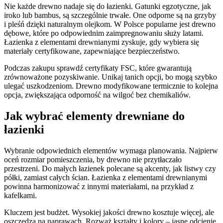
Nie każde drewno nadaje się do łazienki. Gatunki egzotyczne, jak
iroko lub bambus, są szczególnie trwałe. One odporne są na grzyby
i pleśń dzięki naturalnym olejkom. W Polsce popularne jest drewno
dębowe, które po odpowiednim zaimpregnowaniu służy latami.
Łazienka z elementami drewnianymi zyskuje, gdy wybiera się
materiały certyfikowane, zapewniające bezpieczeństwo.
Podczas zakupu sprawdź certyfikaty FSC, które gwarantują
zrównoważone pozyskiwanie. Unikaj tanich opcji, bo mogą szybko
ulegać uszkodzeniom. Drewno modyfikowane termicznie to kolejna
opcja, zwiększająca odporność na wilgoć bez chemikaliów.
Jak wybrać elementy drewniane do
łazienki
Wybranie odpowiednich elementów wymaga planowania. Najpierw
oceń rozmiar pomieszczenia, by drewno nie przytłaczało
przestrzeni. Do małych łazienek polecane są akcenty, jak listwy czy
półki, zamiast całych ścian. Łazienka z elementami drewnianymi
powinna harmonizować z innymi materiałami, na przykład z
kafelkami.
Kluczem jest budżet. Wysokiej jakości drewno kosztuje więcej, ale
oszczędza na naprawach. Rozważ kształty i kolory – jasne odcienie