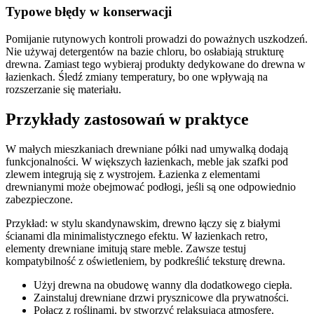
Typowe błędy w konserwacji
Pomijanie rutynowych kontroli prowadzi do poważnych uszkodzeń.
Nie używaj detergentów na bazie chloru, bo osłabiają strukturę
drewna. Zamiast tego wybieraj produkty dedykowane do drewna w
łazienkach. Śledź zmiany temperatury, bo one wpływają na
rozszerzanie się materiału.
Przykłady zastosowań w praktyce
W małych mieszkaniach drewniane półki nad umywalką dodają
funkcjonalności. W większych łazienkach, meble jak szafki pod
zlewem integrują się z wystrojem. Łazienka z elementami
drewnianymi może obejmować podłogi, jeśli są one odpowiednio
zabezpieczone.
Przykład: w stylu skandynawskim, drewno łączy się z białymi
ścianami dla minimalistycznego efektu. W łazienkach retro,
elementy drewniane imitują stare meble. Zawsze testuj
kompatybilność z oświetleniem, by podkreślić teksturę drewna.
Użyj drewna na obudowę wanny dla dodatkowego ciepła.
Zainstaluj drewniane drzwi prysznicowe dla prywatności.
Połącz z roślinami, by stworzyć relaksującą atmosferę.