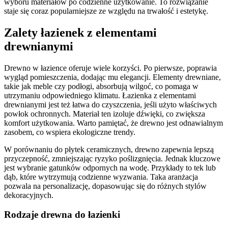
wyboru materiałów po codzienne użytkowanie. To rozwiązanie
staje się coraz popularniejsze ze względu na trwałość i estetykę.
Zalety łazienek z elementami
drewnianymi
Drewno w łazience oferuje wiele korzyści. Po pierwsze, poprawia
wygląd pomieszczenia, dodając mu elegancji. Elementy drewniane,
takie jak meble czy podłogi, absorbują wilgoć, co pomaga w
utrzymaniu odpowiedniego klimatu. Łazienka z elementami
drewnianymi jest też łatwa do czyszczenia, jeśli użyto właściwych
powłok ochronnych. Materiał ten izoluje dźwięki, co zwiększa
komfort użytkowania. Warto pamiętać, że drewno jest odnawialnym
zasobem, co wspiera ekologiczne trendy.
W porównaniu do płytek ceramicznych, drewno zapewnia lepszą
przyczepność, zmniejszając ryzyko poślizgnięcia. Jednak kluczowe
jest wybranie gatunków odpornych na wodę. Przykłady to tek lub
dąb, które wytrzymują codzienne wyzwania. Taka aranżacja
pozwala na personalizację, dopasowując się do różnych stylów
dekoracyjnych.
Rodzaje drewna do łazienki