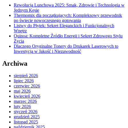
Rewolucja Lunchowa 2025: Smak, Zdrowie i Technologia w
Jednym Kęsie
Thermomix dla początkujących: Kompleksowy przewodnik
po świecie nowoczesnego gotowania
Listwy do Płytek: Sekret Eleganckich i Funkcjonalnych
Wnętrz
Quinoa: Kompletne Źródło Energii i Sekret Zdrowego Stylu
Życia
Dlaczego Oryginalne Tonery do Drukarek Laserowych to
Inwestycja w Jakość i Niezawodność
Archiwa
sierpień 2026
lipiec 2026
czerwiec 2026
maj 2026
kwiecień 2026
marzec 2026
luty 2026
styczeń 2026
grudzień 2025
listopad 2025
październik 2025