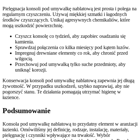
Pielęgnacja konsoli pod umywalkę nablatową jest prosta i polega na
regularnym czyszczeniu. Używaj miękkiej szmatki i łagodnych
środków czyszczących. Unikaj agresywnych chemikaliów, które
mogą uszkodzić powierzchnię.
Czyszcz konsolę co tydzień, aby zapobiec osadzaniu się
kamienia.
Sprawdzaj połączenia co kilka miesięcy pod kątem luzów.
Impregnuj drewniane elementy co rok, aby chronić przed
wilgocią.
Przechowuj pod umywalką tylko suche przedmioty, aby
uniknąć korozji.
Konserwacja konsoli pod umywalkę nablatową zapewnia jej długą
żywotność. W przypadku uszkodzeń, szybko naprawiaj, aby nie
pogorszyć stanu. Te działania pomagają utrzymać higienę w
łazience.
Podsumowanie
Konsola pod umywalkę nablatową to przydatny element w aranżacji
łazienki. Omówiliśmy jej definicję, rodzaje, instalację, materiały,
pielęgnację i czynniki wpływające na trwałość. Wybór