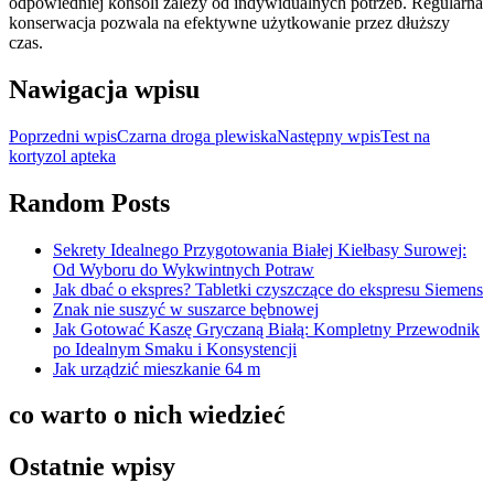
odpowiedniej konsoli zależy od indywidualnych potrzeb. Regularna
konserwacja pozwala na efektywne użytkowanie przez dłuższy
czas.
Nawigacja wpisu
Poprzedni wpis
Czarna droga plewiska
Następny wpis
Test na
kortyzol apteka
Random Posts
Sekrety Idealnego Przygotowania Białej Kiełbasy Surowej:
Od Wyboru do Wykwintnych Potraw
Jak dbać o ekspres? Tabletki czyszczące do ekspresu Siemens
Znak nie suszyć w suszarce bębnowej
Jak Gotować Kaszę Gryczaną Białą: Kompletny Przewodnik
po Idealnym Smaku i Konsystencji
Jak urządzić mieszkanie 64 m
co warto o nich wiedzieć
Ostatnie wpisy