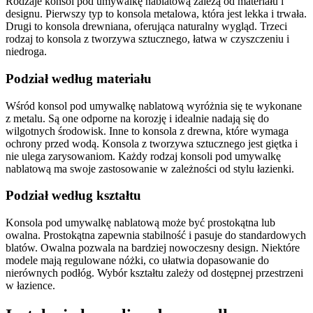
Rodzaje konsol pod umywalkę nablatową zależą od materiału i
designu. Pierwszy typ to konsola metalowa, która jest lekka i trwała.
Drugi to konsola drewniana, oferująca naturalny wygląd. Trzeci
rodzaj to konsola z tworzywa sztucznego, łatwa w czyszczeniu i
niedroga.
Podział według materiału
Wśród konsol pod umywalkę nablatową wyróżnia się te wykonane
z metalu. Są one odporne na korozję i idealnie nadają się do
wilgotnych środowisk. Inne to konsola z drewna, które wymaga
ochrony przed wodą. Konsola z tworzywa sztucznego jest giętka i
nie ulega zarysowaniom. Każdy rodzaj konsoli pod umywalkę
nablatową ma swoje zastosowanie w zależności od stylu łazienki.
Podział według kształtu
Konsola pod umywalkę nablatową może być prostokątna lub
owalna. Prostokątna zapewnia stabilność i pasuje do standardowych
blatów. Owalna pozwala na bardziej nowoczesny design. Niektóre
modele mają regulowane nóżki, co ułatwia dopasowanie do
nierównych podłóg. Wybór kształtu zależy od dostępnej przestrzeni
w łazience.