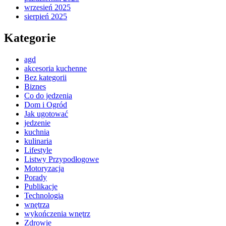
wrzesień 2025
sierpień 2025
Kategorie
agd
akcesoria kuchenne
Bez kategorii
Biznes
Co do jedzenia
Dom i Ogród
Jak ugotować
jedzenie
kuchnia
kulinaria
Lifestyle
Listwy Przypodłogowe
Motoryzacja
Porady
Publikacje
Technologia
wnętrza
wykończenia wnętrz
Zdrowie