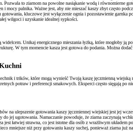
iem. Pozwala to ziarnom na powolne nasiąkanie wodą i równomierne go
ren i mocy palnika. Ważne jest, aby nie mieszać kaszy zbyt często p
zasu gotowania, kluczowe jest wyłączenie ognia i pozostawienie garnka
j wilgoci i uzyskanie idealnej sypkości.
ą widelcem. Unikaj energicznego mieszania łyżką, które mogłoby ją p
strukturę. W tym momencie kasza jest gotowa do podania. Można dodać 
 Kuchni
echnik i trików, które mogą wynieść Twoją kaszę jęczmienną wiejską 
kretnych potraw i preferencji smakowych. Eksperci często sięgają po n
w na ulepszenie gotowania kaszy jęczmiennej wiejskiej jest jej wcześ
y do jej ugotowania. Namaczanie powoduje, że ziarna zaczynają wchła
a jest łatwiej strawna, co jest istotne dla osób z wrażliwym układem
ieco mniejsze niż przy gotowaniu kaszy suchej, ponieważ ziarna już na