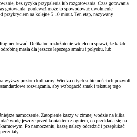
towanie, bez ryzyka przypalenia lub rozgotowania. Czas gotowania
odczas gotowania, ponieważ może to spowodować uwolnienie
 pod przykryciem na kolejne 5-10 minut. Ten etap, nazywany
ofragmentować. Delikatne rozluźnienie widelcem sprawi, że każde
odrobinę masła dla jeszcze lepszego smaku i połysku, lub
na wyższy poziom kulinarny. Wiedza o tych subtelnościach pozwoli
iestandardowe rozwiązania, aby wzbogacić smak i teksturę tego
niejsze namoczenie. Zatopienie kaszy w zimnej wodzie na kilka
niać wodę jeszcze przed kontaktem z ogniem, co przekłada się na
 pokarmowym. Po namoczeniu, kaszę należy odcedzić i przepłukać
pęczniały.