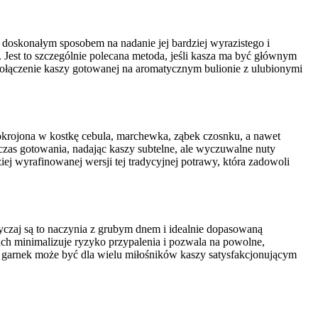
doskonałym sposobem na nadanie jej bardziej wyrazistego i
Jest to szczególnie polecana metoda, jeśli kasza ma być głównym
le. Połączenie kaszy gotowanej na aromatycznym bulionie z ulubionymi
okrojona w kostkę cebula, marchewka, ząbek czosnku, a nawet
czas gotowania, nadając kaszy subtelne, ale wyczuwalne nuty
ej wyrafinowanej wersji tej tradycyjnej potrawy, która zadowoli
wyczaj są to naczynia z grubym dnem i idealnie dopasowaną
ach minimalizuje ryzyko przypalenia i pozwala na powolne,
aki garnek może być dla wielu miłośników kaszy satysfakcjonującym