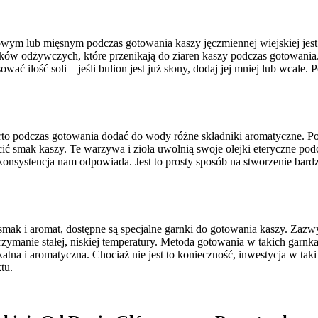
ym lub mięsnym podczas gotowania kaszy jęczmiennej wiejskiej jest 
ów odżywczych, które przenikają do ziaren kaszy podczas gotowania. 
ować ilość soli – jeśli bulion jest już słony, dodaj jej mniej lub wca
arto podczas gotowania dodać do wody różne składniki aromatyczne. P
ić smak kaszy. Te warzywa i zioła uwolnią swoje olejki eteryczne pod
onsystencja nam odpowiada. Jest to prosty sposób na stworzenie bardzi
 smak i aromat, dostępne są specjalne garnki do gotowania kaszy. Zaz
zymanie stałej, niskiej temperatury. Metoda gotowania w takich garnk
katna i aromatyczna. Chociaż nie jest to konieczność, inwestycja w t
tu.