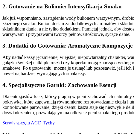
2. Gotowanie na Bulionie: Intensyfikacja Smaku
Jak już wspomniano, zastąpienie wody bulionem warzywnym, drobiow
złożonego smaku. Bulion dostarcza dodatkowych aromatów i składnik
składnikiem dania, a nie tylko dodatkiem. Pamiętaj jednak, aby dostos
warzywami i przyprawami tworzy pełnowartościowe, sycące danie.
3. Dodatki do Gotowania: Aromatyczne Kompozycje
Aby nadać kaszy jęczmiennej wiejskiej niepowtarzalny charakter, w
gałązka świeżej natki pietruszki czy koperku mogą znacząco wzbogac
smakowe. Po ugotowaniu, można je usunąć lub pozostawić, jeśli ich k
nawet najbardziej wymagających smakoszy.
4. Specjalistyczne Garnki: Zachowanie Esencji
Dla entuzjastów kasz, którzy pragną w pełni zachować ich naturalny
pokrywką, które zapewniają równomierne rozprowadzanie ciepła i utr
kontrolowane parowanie, dzięki czemu kasza staje się niezwykle deli
doświadczeniem, pozwalającym na odkrycie pełni smaku tego produk
Serwis sprzętu AGD Tychy