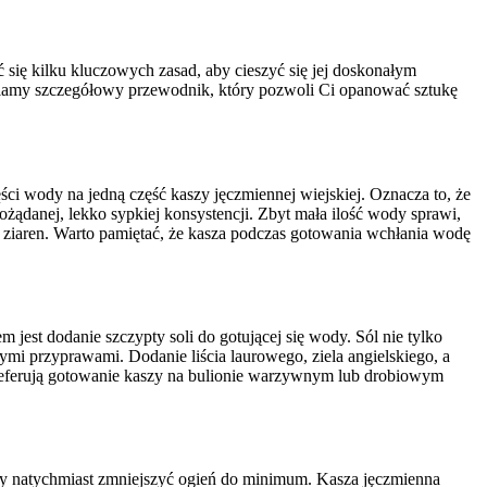
 się kilku kluczowych zasad, aby cieszyć się jej doskonałym
tawiamy szczegółowy przewodnik, który pozwoli Ci opanować sztukę
ci wody na jedną część kaszy jęczmiennej wiejskiej. Oznacza to, że
ożądanej, lekko sypkiej konsystencji. Zbyt mała ilość wody sprawi,
tu ziaren. Warto pamiętać, że kasza podczas gotowania wchłania wodę
est dodanie szczypty soli do gotującej się wody. Sól nie tylko
 przyprawami. Dodanie liścia laurowego, ziela angielskiego, a
preferują gotowanie kaszy na bulionie warzywnym lub drobiowym
ży natychmiast zmniejszyć ogień do minimum. Kasza jęczmienna