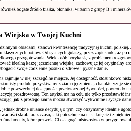
e również bogate źródło białka, błonnika, witamin z grupy B i minera
a Wiejska w Twojej Kuchni
innymi obiadami, stanowi kwintesencję tradycyjnej kuchni polskiej. Je
 klasycznych potraw. Od sycących gulaszy, przez zapiekanki, aż po orz
widłowego przygotowania. Wiele osób boryka się z problemem rozgotowan
tować idealną kaszę jęczmienną wiejską, zachowując jej oryginalny ar
zbogacić swoje codzienne posiłki o zdrowe i pyszne danie.
na zajmuje w niej szczególne miejsce. Jej dostępność, stosunkowo nis
ziarnisty produkt pozyskiwany z ziarna jęczmienia, charakteryzuje się
 dobie powszechnej dostępności przetworzonej żywności, powrót do na
ecyzją prozdrowotną. Ten artykuł ma na celu nie tylko przedstawić in
zując, jak z prostego ziarna można stworzyć wykwintne i sycące dani
 jednak drobne niuanse decydują o tym, czy otrzymamy idealnie ugotow
zawartości skrobi oraz czasu, jaki potrzebuje na nasiąknięcie i zmiękn
fundamenty, które pozwolą Ci osiągnąć mistrzostwo w przygotowaniu k