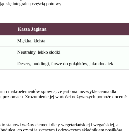
ąc się integralną częścią potrawy.
Kasza Jaglana
Miękka, kleista
Neutralny, lekko słodki
Desery, puddingi, farsze do gołąbków, jako dodatek
in i makroelementów sprawia, że jest ona niezwykle cenna dla
lu poziomach. Zrozumienie jej wartości odżywczych pomoże docenić
 to stanowi ważny element diety wegetariańskiej i wegańskiej, a
o budulca, co czyni ją sycącym i odżywczym składnikiem posiłków.