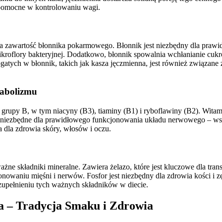
 pomocne w kontrolowaniu wagi.
ysoka zawartość błonnika pokarmowego. Błonnik jest niezbędny dla pr
 mikroflory bakteryjnej. Dodatkowo, błonnik spowalnia wchłanianie cuk
ych w błonnik, takich jak kasza jęczmienna, jest również związane 
tabolizmu
grupy B, w tym niacyny (B3), tiaminy (B1) i ryboflawiny (B2). Wita
niezbędne dla prawidłowego funkcjonowania układu nerwowego – wspi
 dla zdrowia skóry, włosów i oczu.
ażne składniki mineralne. Zawiera żelazo, które jest kluczowe dla tra
waniu mięśni i nerwów. Fosfor jest niezbędny dla zdrowia kości i zę
upełnieniu tych ważnych składników w diecie.
 – Tradycja Smaku i Zdrowia