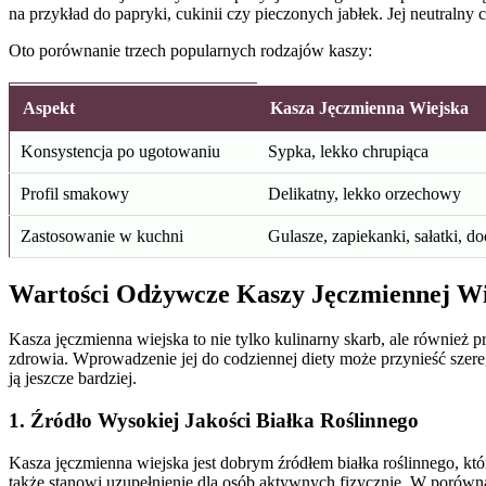
na przykład do papryki, cukinii czy pieczonych jabłek. Jej neutralny 
Oto porównanie trzech popularnych rodzajów kaszy:
Aspekt
Kasza Jęczmienna Wiejska
Konsystencja po ugotowaniu
Sypka, lekko chrupiąca
Profil smakowy
Delikatny, lekko orzechowy
Zastosowanie w kuchni
Gulasze, zapiekanki, sałatki, d
Wartości Odżywcze Kaszy Jęczmiennej Wi
Kasza jęczmienna wiejska to nie tylko kulinarny skarb, ale równie
zdrowia. Wprowadzenie jej do codziennej diety może przynieść sze
ją jeszcze bardziej.
1. Źródło Wysokiej Jakości Białka Roślinnego
Kasza jęczmienna wiejska jest dobrym źródłem białka roślinnego, któr
także stanowi uzupełnienie dla osób aktywnych fizycznie. W porówna