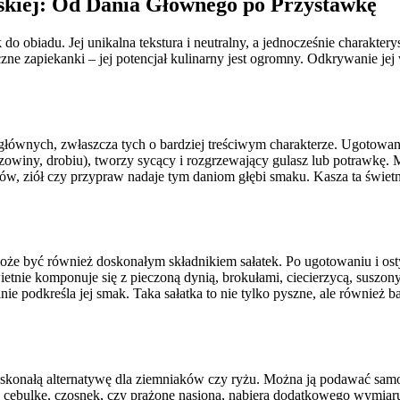
skiej: Od Dania Głównego po Przystawkę
k do obiadu. Jej unikalna tekstura i neutralny, a jednocześnie charakt
zne zapiekanki – jej potencjał kulinarny jest ogromny. Odkrywanie jej
ń głównych, zwłaszcza tych o bardziej treściwym charakterze. Ugotow
przowiny, drobiu), tworzy sycący i rozgrzewający gulasz lub potrawkę.
ów, ziół czy przypraw nadaje tym daniom głębi smaku. Kasza ta świet
e być również doskonałym składnikiem sałatek. Po ugotowaniu i ostyg
tnie komponuje się z pieczoną dynią, brokułami, ciecierzycą, suszonym
nie podkreśla jej smak. Taka sałatka to nie tylko pyszne, ale również b
konałą alternatywę dla ziemniaków czy ryżu. Można ją podawać samodzi
cebulkę, czosnek, czy prażone nasiona, nabiera dodatkowego wymiaru