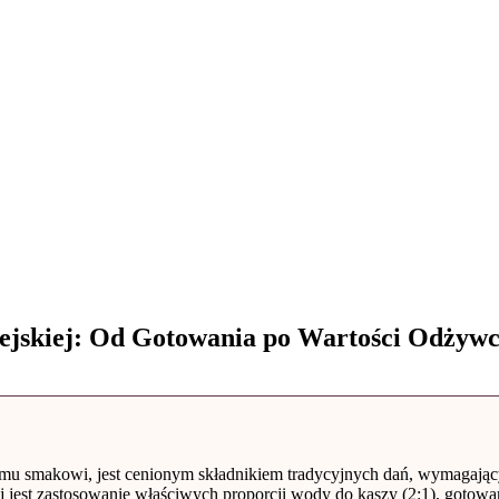
ejskiej: Od Gotowania po Wartości Odżyw
lnemu smakowi, jest cenionym składnikiem tradycyjnych dań, wymagają
ej jest zastosowanie właściwych proporcji wody do kaszy (2:1), gotow