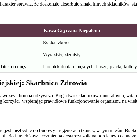
charakter sprawia, że doskonale absorbuje smaki innych składników, staj
Kasza Gryczana Niepalona
Sypka, ziarnista
Wyrazisty, ziemisty
odatek do mięs
Dodatek do dań mięsnych, farsze, placki, kotlety
ejskiej: Skarbnica Zdrowia
ż prawdziwa bomba odżywcza. Bogactwo składników mineralnych, witam
reg korzyści, wspierając prawidłowe funkcjonowanie organizmu na wie
e jest niezbędne do budowy i regeneracji tkanek, w tym mięśni. Białko
niu do innych kasz, jęczmienna dostarcza solidną porcję tego cenneg