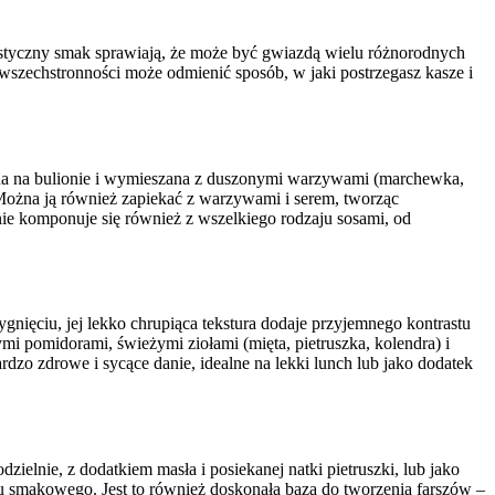
erystyczny smak sprawiają, że może być gwiazdą wielu różnorodnych
 wszechstronności może odmienić sposób, w jaki postrzegasz kasze i
ana na bulionie i wymieszana z duszonymi warzywami (marchewka,
 Można ją również zapiekać z warzywami i serem, tworząc
nie komponuje się również z wszelkiego rodzaju sosami, od
nięciu, jej lekko chrupiąca tekstura dodaje przyjemnego kontrastu
i pomidorami, świeżymi ziołami (mięta, pietruszka, kolendra) i
ardzo zdrowe i sycące danie, idealne na lekki lunch lub jako dodatek
elnie, z dodatkiem masła i posiekanej natki pietruszki, lub jako
 smakowego. Jest to również doskonała baza do tworzenia farszów –