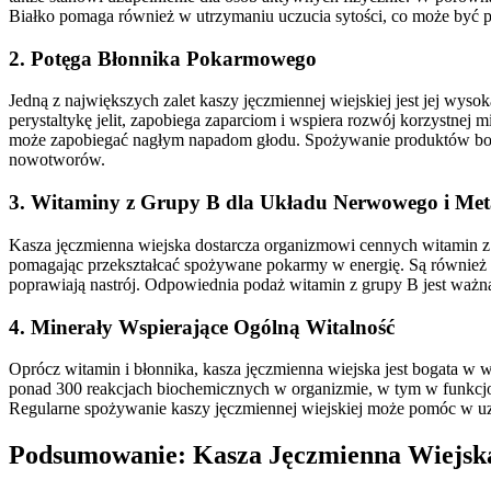
Białko pomaga również w utrzymaniu uczucia sytości, co może być
2. Potęga Błonnika Pokarmowego
Jedną z największych zalet kaszy jęczmiennej wiejskiej jest jej w
perystaltykę jelit, zapobiega zaparciom i wspiera rozwój korzystnej
może zapobiegać nagłym napadom głodu. Spożywanie produktów bogat
nowotworów.
3. Witaminy z Grupy B dla Układu Nerwowego i Me
Kasza jęczmienna wiejska dostarcza organizmowi cennych witamin z 
pomagając przekształcać spożywane pokarmy w energię. Są również 
poprawiają nastrój. Odpowiednia podaż witamin z grupy B jest ważna
4. Minerały Wspierające Ogólną Witalność
Oprócz witamin i błonnika, kasza jęczmienna wiejska jest bogata w w
ponad 300 reakcjach biochemicznych w organizmie, w tym w funkcjono
Regularne spożywanie kaszy jęczmiennej wiejskiej może pomóc w uz
Podsumowanie: Kasza Jęczmienna Wiejska