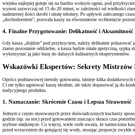
wiejska najlepiej gotuje się na bardzo wolnym ogniu, pod przykryc
wynosi zazwyczaj od 15 do 20 minut, w zależności od wielkości zia
nadmiernej ilości skrobi i utratę tekstury. Po upływie zalecanego c
„dochodzeniem”, pozwala kaszy na równomierne wchłonięcie pozostałe
4. Finalne Przygotowanie: Delikatność i Aksamitność
Gdy kasza „dojdzie” pod przykryciem, należy delikatnie poluzować j
ziarno pozostanie oddzielne, a kasza będzie miała apetyczną, sypką 
wykorzystać ją jako bazę do dalszych kulinarnych eksperymentów.
Wskazówki Ekspertów: Sekrety Mistrzów
Oprócz podstawowej metody gotowania, istnieje kilka dodatkowych t
Ci nie tylko ugotować kaszę idealnie, ale także dopasować ją do kon
tradycyjnego produktu.
1. Namaczanie: Skrócenie Czasu i Lepsza Strawność
Jednym z często stosowanych przez doświadczonych kucharzy sposobó
godzin (np. na noc) przed gotowaniem znacząco skraca czas potrzebn
szybsze mięknięcie. Co więcej, wiele osób uważa, że namoczona kasz
przed wrzuceniem do gotującej się wody, stosując proporcje zwykle n