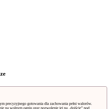
cze
cym precyzyjnego gotowania dla zachowania pełni walorów.
anie na wolnym ogniu oraz pozwolenie jej na „dojście” pod