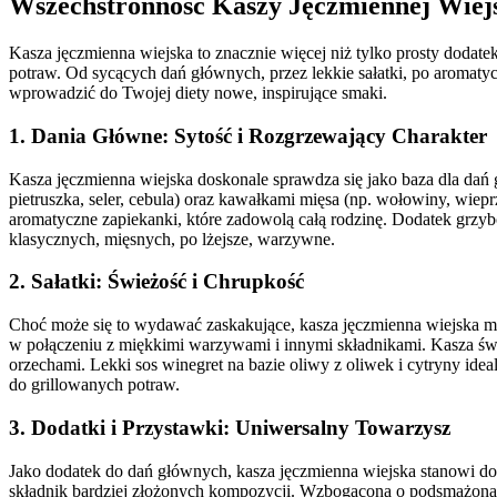
Wszechstronność Kaszy Jęczmiennej Wiej
Kasza jęczmienna wiejska to znacznie więcej niż tylko prosty dodate
potraw. Od sycących dań głównych, przez lekkie sałatki, po aromatyc
wprowadzić do Twojej diety nowe, inspirujące smaki.
1. Dania Główne: Sytość i Rozgrzewający Charakter
Kasza jęczmienna wiejska doskonale sprawdza się jako baza dla da
pietruszka, seler, cebula) oraz kawałkami mięsa (np. wołowiny, wie
aromatyczne zapiekanki, które zadowolą całą rodzinę. Dodatek grzyb
klasycznych, mięsnych, po lżejsze, warzywne.
2. Sałatki: Świeżość i Chrupkość
Choć może się to wydawać zaskakujące, kasza jęczmienna wiejska moż
w połączeniu z miękkimi warzywami i innymi składnikami. Kasza świe
orzechami. Lekki sos winegret na bazie oliwy z oliwek i cytryny ideal
do grillowanych potraw.
3. Dodatki i Przystawki: Uniwersalny Towarzysz
Jako dodatek do dań głównych, kasza jęczmienna wiejska stanowi dos
składnik bardziej złożonych kompozycji. Wzbogacona o podsmażoną 