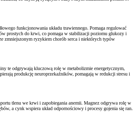
awidłowego funkcjonowania układu trawiennego. Pomaga regulować
rów prostych do krwi, co pomaga w stabilizacji poziomu glukozy i
ze zmniejszonym ryzykiem chorób serca i niektórych typów
miny te odgrywają kluczową rolę w metabolizmie energetycznym,
erają produkcję neuroprzekaźników, pomagają w redukcji stresu i
nsportu tlenu we krwi i zapobiegania anemii. Magnez odgrywa rolę w
bów, a cynk wspiera układ odpornościowy i procesy gojenia się ran.