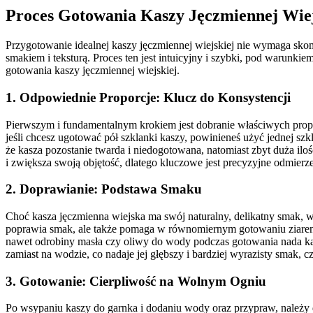
Proces Gotowania Kaszy Jęczmiennej Wiej
Przygotowanie idealnej kaszy jęczmiennej wiejskiej nie wymaga skom
smakiem i teksturą. Proces ten jest intuicyjny i szybki, pod warun
gotowania kaszy jęczmiennej wiejskiej.
1. Odpowiednie Proporcje: Klucz do Konsystencji
Pierwszym i fundamentalnym krokiem jest dobranie właściwych propor
jeśli chcesz ugotować pół szklanki kaszy, powinieneś użyć jednej szk
że kasza pozostanie twarda i niedogotowana, natomiast zbyt duża ilo
i zwiększa swoją objętość, dlatego kluczowe jest precyzyjne odmierz
2. Doprawianie: Podstawa Smaku
Choć kasza jęczmienna wiejska ma swój naturalny, delikatny smak, w
poprawia smak, ale także pomaga w równomiernym gotowaniu ziaren.
nawet odrobiny masła czy oliwy do wody podczas gotowania nada kas
zamiast na wodzie, co nadaje jej głębszy i bardziej wyrazisty smak,
3. Gotowanie: Cierpliwość na Wolnym Ogniu
Po wsypaniu kaszy do garnka i dodaniu wody oraz przypraw, należy