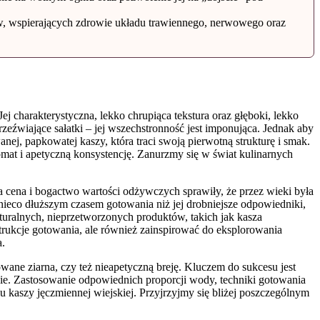
łów, wspierających zdrowie układu trawiennego, nerwowego oraz
j charakterystyczna, lekko chrupiąca tekstura oraz głęboki, lekko
eźwiające sałatki – jej wszechstronność jest imponująca. Jednak aby
ej, papkowatej kaszy, która traci swoją pierwotną strukturę i smak.
omat i apetyczną konsystencję. Zanurzmy się w świat kulinarnych
ka cena i bogactwo wartości odżywczych sprawiły, że przez wieki była
 nieco dłuższym czasem gotowania niż jej drobniejsze odpowiedniki,
turalnych, nieprzetworzonych produktów, takich jak kasza
strukcje gotowania, ale również zainspirować do eksplorowania
a.
ane ziarna, czy też nieapetyczną breję. Kluczem do sukcesu jest
ięcie. Zastosowanie odpowiednich proporcji wody, techniki gotowania
aszy jęczmiennej wiejskiej. Przyjrzyjmy się bliżej poszczególnym