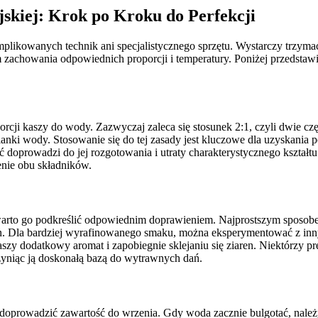
skiej: Krok po Kroku do Perfekcji
plikowanych technik ani specjalistycznego sprzętu. Wystarczy trzymać
kiem zachowania odpowiednich proporcji i temperatury. Poniżej przeds
cji kaszy do wody. Zazwyczaj zaleca się stosunek 2:1, czyli dwie częś
lanki wody. Stosowanie się do tej zasady jest kluczowe dla uzyskania p
ść doprowadzi do jej rozgotowania i utraty charakterystycznego kształ
enie obu składników.
arto go podkreślić odpowiednim doprawieniem. Najprostszym sposobem j
 Dla bardziej wyrafinowanego smaku, można eksperymentować z innymi
zy dodatkowy aromat i zapobiegnie sklejaniu się ziaren. Niektórzy 
 czyniąc ją doskonałą bazą do wytrawnych dań.
 doprowadzić zawartość do wrzenia. Gdy woda zacznie bulgotać, nale