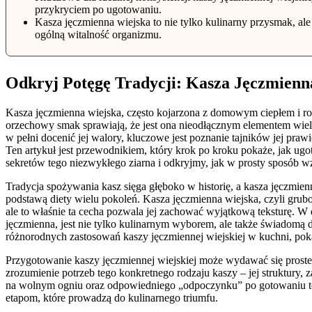
przykryciem po ugotowaniu.
Kasza jęczmienna wiejska to nie tylko kulinarny przysmak, al
ogólną witalność organizmu.
Odkryj Potęgę Tradycji: Kasza Jęczmienn
Kasza jęczmienna wiejska, często kojarzona z domowym ciepłem i rodz
orzechowy smak sprawiają, że jest ona nieodłącznym elementem wielu
w pełni docenić jej walory, kluczowe jest poznanie tajników jej pra
Ten artykuł jest przewodnikiem, który krok po kroku pokaże, jak ugo
sekretów tego niezwykłego ziarna i odkryjmy, jak w prosty sposób w
Tradycja spożywania kasz sięga głęboko w historię, a kasza jęczmien
podstawą diety wielu pokoleń. Kasza jęczmienna wiejska, czyli grubo
ale to właśnie ta cecha pozwala jej zachować wyjątkową teksturę. W
jęczmienna, jest nie tylko kulinarnym wyborem, ale także świadomą d
różnorodnych zastosowań kaszy jęczmiennej wiejskiej w kuchni, poka
Przygotowanie kaszy jęczmiennej wiejskiej może wydawać się proste,
zrozumienie potrzeb tego konkretnego rodzaju kaszy – jej struktury, 
na wolnym ogniu oraz odpowiedniego „odpoczynku” po gotowaniu to 
etapom, które prowadzą do kulinarnego triumfu.