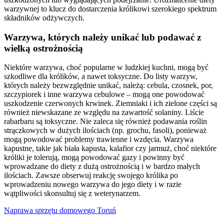
warzywnej to klucz do dostarczenia królikowi szerokiego spektrum
składników odżywczych.
Warzywa, których należy unikać lub podawać z
wielką ostrożnością
Niektóre warzywa, choć popularne w ludzkiej kuchni, mogą być
szkodliwe dla królików, a nawet toksyczne. Do listy warzyw,
których należy bezwzględnie unikać, należą: cebula, czosnek, por,
szczypiorek i inne warzywa cebulowe – mogą one powodować
uszkodzenie czerwonych krwinek. Ziemniaki i ich zielone części są
również niewskazane ze względu na zawartość solaniny. Liście
rabarbaru są toksyczne. Nie zaleca się również podawania roślin
strączkowych w dużych ilościach (np. grochu, fasoli), ponieważ
mogą powodować problemy trawienne i wzdęcia. Warzywa
kapustne, takie jak biała kapusta, kalafior czy jarmuż, choć niektóre
króliki je tolerują, mogą powodować gazy i powinny być
wprowadzane do diety z dużą ostrożnością i w bardzo małych
ilościach. Zawsze obserwuj reakcję swojego królika po
wprowadzeniu nowego warzywa do jego diety i w razie
wątpliwości skonsultuj się z weterynarzem.
Naprawa sprzętu domowego Toruń