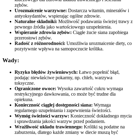
zębów.
Urozmaicenie warzywne:
Dostarcza witamin, minerałów i
antyoksydantów, wspierając ogólne zdrowie.
Naturalne składniki:
Możliwość podawania świeżej trawy z
pewnego źródła jako wartościowego uzupełnienia.
Wspieranie zdrowia zębów:
Ciągłe żucie siana zapobiega
przerostowi zębów.
Radość z różnorodności:
Umożliwia urozmaicenie diety, co
pozytywnie wpływa na samopoczucie królika.
Wady:
Ryzyko błędów żywieniowych:
Łatwo popełnić błąd,
podając niewłaściwe pokarmy, np. chleb, warzywa
toksyczne.
Ograniczone owoce:
Wysoka zawartość cukru wymaga
restrykcyjnego dawkowania, co może być trudne dla
opiekuna.
Konieczność ciągłej dostępności siana:
Wymaga
regularnego uzupełniania i zapewnienia świeżości.
Wymóg świeżości warzyw:
Konieczność dokładnego mycia
i sprawdzania jakości warzyw przed podaniem.
Wrażliwość układu trawiennego:
Króliki są podatne na
zaburzenia, dlatego każde zmiany w diecie muszą być