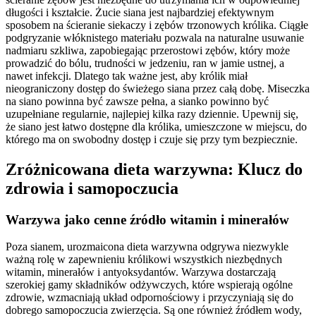
długości i kształcie. Żucie siana jest najbardziej efektywnym
sposobem na ścieranie siekaczy i zębów trzonowych królika. Ciągłe
podgryzanie włóknistego materiału pozwala na naturalne usuwanie
nadmiaru szkliwa, zapobiegając przerostowi zębów, który może
prowadzić do bólu, trudności w jedzeniu, ran w jamie ustnej, a
nawet infekcji. Dlatego tak ważne jest, aby królik miał
nieograniczony dostęp do świeżego siana przez całą dobę. Miseczka
na siano powinna być zawsze pełna, a sianko powinno być
uzupełniane regularnie, najlepiej kilka razy dziennie. Upewnij się,
że siano jest łatwo dostępne dla królika, umieszczone w miejscu, do
którego ma on swobodny dostęp i czuje się przy tym bezpiecznie.
Zróżnicowana dieta warzywna: Klucz do
zdrowia i samopoczucia
Warzywa jako cenne źródło witamin i minerałów
Poza sianem, urozmaicona dieta warzywna odgrywa niezwykle
ważną rolę w zapewnieniu królikowi wszystkich niezbędnych
witamin, minerałów i antyoksydantów. Warzywa dostarczają
szerokiej gamy składników odżywczych, które wspierają ogólne
zdrowie, wzmacniają układ odpornościowy i przyczyniają się do
dobrego samopoczucia zwierzęcia. Są one również źródłem wody,