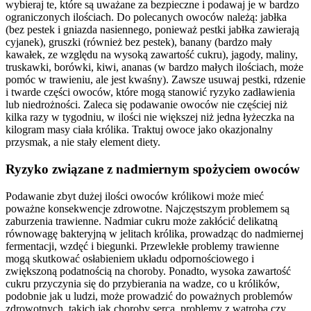
wybieraj te, które są uważane za bezpieczne i podawaj je w bardzo
ograniczonych ilościach. Do polecanych owoców należą: jabłka
(bez pestek i gniazda nasiennego, ponieważ pestki jabłka zawierają
cyjanek), gruszki (również bez pestek), banany (bardzo mały
kawałek, ze względu na wysoką zawartość cukru), jagody, maliny,
truskawki, borówki, kiwi, ananas (w bardzo małych ilościach, może
pomóc w trawieniu, ale jest kwaśny). Zawsze usuwaj pestki, rdzenie
i twarde części owoców, które mogą stanowić ryzyko zadławienia
lub niedrożności. Zaleca się podawanie owoców nie częściej niż
kilka razy w tygodniu, w ilości nie większej niż jedna łyżeczka na
kilogram masy ciała królika. Traktuj owoce jako okazjonalny
przysmak, a nie stały element diety.
Ryzyko związane z nadmiernym spożyciem owoców
Podawanie zbyt dużej ilości owoców królikowi może mieć
poważne konsekwencje zdrowotne. Najczęstszym problemem są
zaburzenia trawienne. Nadmiar cukru może zakłócić delikatną
równowagę bakteryjną w jelitach królika, prowadząc do nadmiernej
fermentacji, wzdęć i biegunki. Przewlekłe problemy trawienne
mogą skutkować osłabieniem układu odpornościowego i
zwiększoną podatnością na choroby. Ponadto, wysoka zawartość
cukru przyczynia się do przybierania na wadze, co u królików,
podobnie jak u ludzi, może prowadzić do poważnych problemów
zdrowotnych, takich jak choroby serca, problemy z wątrobą czy