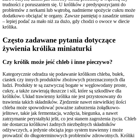
trudności z poruszaniem się. U królików z predyspozycjami do
problemów z nerkami lub wątrobą, nadmierne spożycie cukru może
dodatkowo obciążać te organy. Zawsze pamiętaj o zasadzie umiaru
– lepiej podać za mało niż za dużo, gdy chodzi o owoce w diecie
królika.
Często zadawane pytania dotyczące
żywienia królika miniaturki
Czy królik może jeść chleb i inne pieczywo?
Kategorycznie odradza się podawanie królikom chleba, bułek,
ciastek czy innych produktów zbożowych przeznaczonych dla
ludzi. Produkty te są zazwyczaj bogate w węglowodany proste,
cukry, a także zawierają tłuszcze i sól, które są szkodliwe dla
królików. Układ trawienny królika nie jest przystosowany do
trawienia takich składników. Zjedzenie nawet niewielkiej ilości
chleba może spowodować poważne zaburzenia żołądkowo-
jelitowe, takie jak fermentacja, wzdęcia, biegunka, a nawet
zatrzymanie perystaltyki jelit, co jest stanem zagrożenia życia. Chleb
nie dostarcza królikowi żadnych niezbędnych składników
odżywczych, a jedynie obciąża jego system trawienny i może
prowadzić do długoterminowych problemów zdrowotnych. Króliki