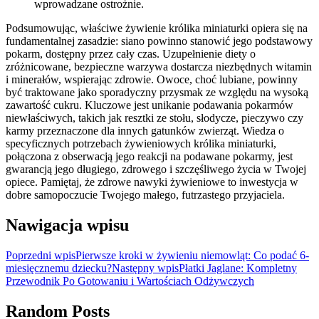
wprowadzane ostrożnie.
Podsumowując, właściwe żywienie królika miniaturki opiera się na
fundamentalnej zasadzie: siano powinno stanowić jego podstawowy
pokarm, dostępny przez cały czas. Uzupełnienie diety o
zróżnicowane, bezpieczne warzywa dostarcza niezbędnych witamin
i minerałów, wspierając zdrowie. Owoce, choć lubiane, powinny
być traktowane jako sporadyczny przysmak ze względu na wysoką
zawartość cukru. Kluczowe jest unikanie podawania pokarmów
niewłaściwych, takich jak resztki ze stołu, słodycze, pieczywo czy
karmy przeznaczone dla innych gatunków zwierząt. Wiedza o
specyficznych potrzebach żywieniowych królika miniaturki,
połączona z obserwacją jego reakcji na podawane pokarmy, jest
gwarancją jego długiego, zdrowego i szczęśliwego życia w Twojej
opiece. Pamiętaj, że zdrowe nawyki żywieniowe to inwestycja w
dobre samopoczucie Twojego małego, futrzastego przyjaciela.
Nawigacja wpisu
Poprzedni wpis
Pierwsze kroki w żywieniu niemowląt: Co podać 6-
miesięcznemu dziecku?
Następny wpis
Płatki Jaglane: Kompletny
Przewodnik Po Gotowaniu i Wartościach Odżywczych
Random Posts