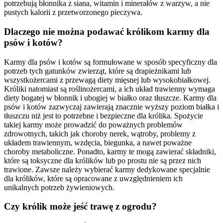
potrzebują błonnika z siana, witamin i minerałów z warzyw, a nie
pustych kalorii z przetworzonego pieczywa.
Dlaczego nie można podawać królikom karmy dla
psów i kotów?
Karmy dla psów i kotów są formułowane w sposób specyficzny dla
potrzeb tych gatunków zwierząt, które są drapieżnikami lub
wszystkożercami z przewagą diety mięsnej lub wysokobiałkowej.
Króliki natomiast są roślinożercami, a ich układ trawienny wymaga
diety bogatej w błonnik i ubogiej w białko oraz tłuszcze. Karmy dla
psów i kotów zazwyczaj zawierają znacznie wyższy poziom białka i
tłuszczu niż jest to potrzebne i bezpieczne dla królika. Spożycie
takiej karmy może prowadzić do poważnych problemów
zdrowotnych, takich jak choroby nerek, wątroby, problemy z
układem trawiennym, wzdęcia, biegunka, a nawet poważne
choroby metaboliczne. Ponadto, karmy te mogą zawierać składniki,
które są toksyczne dla królików lub po prostu nie są przez nich
trawione. Zawsze należy wybierać karmy dedykowane specjalnie
dla królików, które są opracowane z uwzględnieniem ich
unikalnych potrzeb żywieniowych.
Czy królik może jeść trawę z ogrodu?