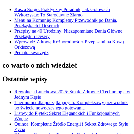
Kasza Sorgo: Praktyczny Poradnik, Jak Gotować i
Wykorzystać To Starodawne Ziarno
Menu na Komunię: Kompletny Przewodnik po Dania,
Przekąskach i Deserach
Przepisy na 40 Urodziny: Niezapomniane Dania Główne,
Przekąski i Desery
Wprowadź Zdrową Różnorodność z Przepisami na Kaszą
Orkiszową
Pediatra swarzędz
co warto o nich wiedzieć
Ostatnie wpisy
Rewolucja Lunchowa 2025: Smak, Zdrowie i Technologia w
Jednym Kęsie
Thermomix dla początkujących: Kompleksowy przewodnik
po świecie nowoczesnego gotowania
Listwy do Płytek: Sekret Eleganckich i Funkcjonalnych
Wnętrz
Quinoa: Kompletne Źródło Energii i Sekret Zdrowego Stylu
Życia