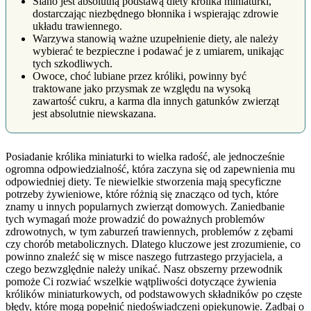
Siano jest absolutną podstawą diety królika miniaturki,
dostarczając niezbędnego błonnika i wspierając zdrowie
układu trawiennego.
Warzywa stanowią ważne uzupełnienie diety, ale należy
wybierać te bezpieczne i podawać je z umiarem, unikając
tych szkodliwych.
Owoce, choć lubiane przez króliki, powinny być
traktowane jako przysmak ze względu na wysoką
zawartość cukru, a karma dla innych gatunków zwierząt
jest absolutnie niewskazana.
Posiadanie królika miniaturki to wielka radość, ale jednocześnie
ogromna odpowiedzialność, która zaczyna się od zapewnienia mu
odpowiedniej diety. Te niewielkie stworzenia mają specyficzne
potrzeby żywieniowe, które różnią się znacząco od tych, które
znamy u innych popularnych zwierząt domowych. Zaniedbanie
tych wymagań może prowadzić do poważnych problemów
zdrowotnych, w tym zaburzeń trawiennych, problemów z zębami
czy chorób metabolicznych. Dlatego kluczowe jest zrozumienie, co
powinno znaleźć się w misce naszego futrzastego przyjaciela, a
czego bezwzględnie należy unikać. Nasz obszerny przewodnik
pomoże Ci rozwiać wszelkie wątpliwości dotyczące żywienia
królików miniaturkowych, od podstawowych składników po częste
błędy, które mogą popełnić niedoświadczeni opiekunowie. Zadbaj o