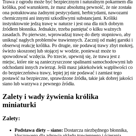
Trawa z ogrodu może być bezpiecznym i naturalnym pokarmem dla
królika, pod warunkiem, że masz absolutną pewność, że nie została
ona potraktowana żadnymi pestycydami, herbicydami, nawozami
chemicznymi ani innymi szkodliwymi substancjami. Króliki
instynktownie jedzą trawę w naturze i jest ona dla nich dobrym
źródłem błonnika. Jednakże, trzeba pamiętać o kilku ważnych
zasadach. Po pierwsze, wprowadzaj trawę do diety stopniowo, aby
uniknąć nagłych problemów trawiennych. Zacznij od małej garstki i
obserwuj reakcję królika. Po drugie, nie podawaj trawy zbyt mokrej,
świeżo skoszonej lub stojącej w wodzie, ponieważ może to
spowodować wzdęcia. Po trzecie, upewnij się, że trawa jest z
miejsc, które nie są zanieczyszczone spalinami samochodowymi lub
odchodami innych zwierząt. Jeśli masz jakiekolwiek wątpliwości co
do bezpieczeństwa trawy, lepiej jej nie podawać i zamiast tego
postawić na bezpieczne, sprawdzone źródła, takie jak dobrej jakości
siano lub warzywa z pewnego źródła.
Zalety i wady żywienia królika
miniaturki
Zalety:
Podstawa diety – siano:
Dostarcza niezbędnego błonnika,
kluczowego dla zdrowia układu trawiennego i ścierania