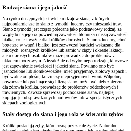
Rodzaje siana i jego jakość
Na rynku dostępnych jest wiele rodzajów siana, z których
najpopularniejsze to siano z tymotki, lucerny czy mieszanki traw.
Siano z tymotki jest często polecane jako podstawowy rodzaj, ze
względu na jego odpowiednią zawartość błonnika i niską zawartość
białka, co jest ważne dla królików dorosłych. Siano z lucerny, choć
bogatsze w wapń i białko, jest zazwyczaj bardziej wskazane dla
młodych, rosnących królików lub samic w ciąży i okresie laktacji,
ale u dorosłych osobników może prowadzić do problemów z
układem moczowym. Niezależnie od wybranego rodzaju, kluczowe
jest zapewnienie świeżości i jakości siana. Powinno ono być
jasnozielone lub słomkowożółte, mieć przyjemny, ziołowy zapach i
być wolne od pleśni, kurzu czy nieprzyjemnych woni. Wilgotne,
poszarzałe lub pachnące stęchlizną siano może być niebezpieczne
dla zdrowia królika, prowadząc do problemów oddechowych i
trawiennych. Zawsze sprawdzaj pochodzenie siana, najlepiej
kupując je od sprawdzonych hodowców lub w specjalistycznych
sklepach zoologicznych.
Stały dostęp do siana i jego rola w ścieraniu zębów
Króliki posiadają zęby, które rosną przez całe życie. Naturalne
ścieranie zębów jest niezbędne do utrzymania ich w odpowiedniej