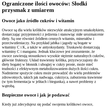
Ograniczone ilości owoców: Słodki
przysmak z umiarem
Owoce jako źródło cukrów i witamin
Owoce są dla wielu królików niezwykle atrakcyjnym smakołykiem,
dostarczając przyjemności z jedzenia i stanowiąc miłe urozmaicenie
diety. Są one również źródłem cennych witamin, minerałów i
przeciwutleniaczy. Na przykład jabłka i jagody są bogate w
witaminy C i K, a także w antyoksydanty. Truskawki dostarczają
witaminy C i manganu. Jednak kluczowe jest zrozumienie, że
owoce zawierają stosunkowo wysokie stężenie naturalnych cukrów,
głównie fruktozy. Układ trawienny królika, przyzwyczajony do
diety bogatej w błonnik i ubogiej w cukry proste, może mieć
trudności z efektywnym metabolizowaniem dużych ilości cukru.
Nadmierne spożycie cukru może prowadzić do wielu problemów
zdrowotnych, takich jak nadwaga, cukrzyca, zaburzenia trawienne
(w tym fermentacja w jelitach i biegunka), a nawet problemy z
wątrobą.
Bezpieczne owoce i jak je podawać
Kiedy już zdecydujesz się podać swojemu królikowi owoce,