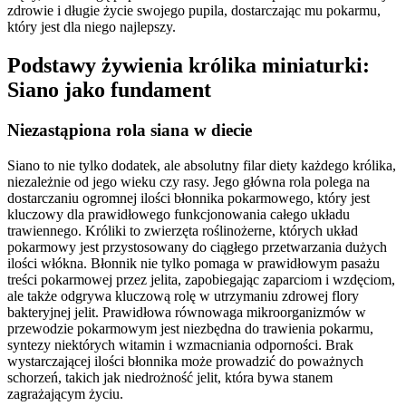
zdrowie i długie życie swojego pupila, dostarczając mu pokarmu,
który jest dla niego najlepszy.
Podstawy żywienia królika miniaturki:
Siano jako fundament
Niezastąpiona rola siana w diecie
Siano to nie tylko dodatek, ale absolutny filar diety każdego królika,
niezależnie od jego wieku czy rasy. Jego główna rola polega na
dostarczaniu ogromnej ilości błonnika pokarmowego, który jest
kluczowy dla prawidłowego funkcjonowania całego układu
trawiennego. Króliki to zwierzęta roślinożerne, których układ
pokarmowy jest przystosowany do ciągłego przetwarzania dużych
ilości włókna. Błonnik nie tylko pomaga w prawidłowym pasażu
treści pokarmowej przez jelita, zapobiegając zaparciom i wzdęciom,
ale także odgrywa kluczową rolę w utrzymaniu zdrowej flory
bakteryjnej jelit. Prawidłowa równowaga mikroorganizmów w
przewodzie pokarmowym jest niezbędna do trawienia pokarmu,
syntezy niektórych witamin i wzmacniania odporności. Brak
wystarczającej ilości błonnika może prowadzić do poważnych
schorzeń, takich jak niedrożność jelit, która bywa stanem
zagrażającym życiu.