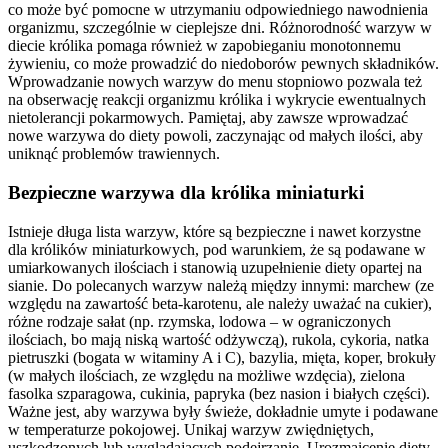
co może być pomocne w utrzymaniu odpowiedniego nawodnienia
organizmu, szczególnie w cieplejsze dni. Różnorodność warzyw w
diecie królika pomaga również w zapobieganiu monotonnemu
żywieniu, co może prowadzić do niedoborów pewnych składników.
Wprowadzanie nowych warzyw do menu stopniowo pozwala też
na obserwację reakcji organizmu królika i wykrycie ewentualnych
nietolerancji pokarmowych. Pamiętaj, aby zawsze wprowadzać
nowe warzywa do diety powoli, zaczynając od małych ilości, aby
uniknąć problemów trawiennych.
Bezpieczne warzywa dla królika miniaturki
Istnieje długa lista warzyw, które są bezpieczne i nawet korzystne
dla królików miniaturkowych, pod warunkiem, że są podawane w
umiarkowanych ilościach i stanowią uzupełnienie diety opartej na
sianie. Do polecanych warzyw należą między innymi: marchew (ze
względu na zawartość beta-karotenu, ale należy uważać na cukier),
różne rodzaje sałat (np. rzymska, lodowa – w ograniczonych
ilościach, bo mają niską wartość odżywczą), rukola, cykoria, natka
pietruszki (bogata w witaminy A i C), bazylia, mięta, koper, brokuły
(w małych ilościach, ze względu na możliwe wzdęcia), zielona
fasolka szparagowa, cukinia, papryka (bez nasion i białych części).
Ważne jest, aby warzywa były świeże, dokładnie umyte i podawane
w temperaturze pokojowej. Unikaj warzyw zwiędniętych,
uszkodzonych lub wyglądających podejrzanie. Urozmaicenie diety