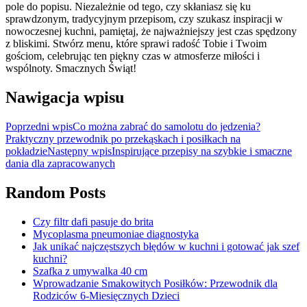
pole do popisu. Niezależnie od tego, czy skłaniasz się ku
sprawdzonym, tradycyjnym przepisom, czy szukasz inspiracji w
nowoczesnej kuchni, pamiętaj, że najważniejszy jest czas spędzony
z bliskimi. Stwórz menu, które sprawi radość Tobie i Twoim
gościom, celebrując ten piękny czas w atmosferze miłości i
wspólnoty. Smacznych Świąt!
Nawigacja wpisu
Poprzedni wpis
Co można zabrać do samolotu do jedzenia?
Praktyczny przewodnik po przekąskach i posiłkach na
pokładzie
Następny wpis
Inspirujące przepisy na szybkie i smaczne
dania dla zapracowanych
Random Posts
Czy filtr dafi pasuje do brita
Mycoplasma pneumoniae diagnostyka
Jak unikać najczęstszych błędów w kuchni i gotować jak szef
kuchni?
Szafka z umywalka 40 cm
Wprowadzanie Smakowitych Posiłków: Przewodnik dla
Rodziców 6-Miesięcznych Dzieci