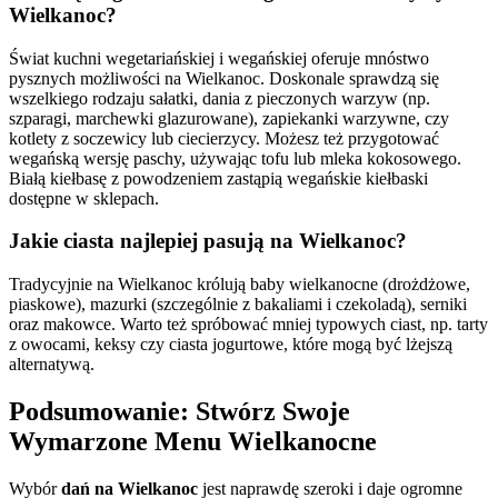
Wielkanoc?
Świat kuchni wegetariańskiej i wegańskiej oferuje mnóstwo
pysznych możliwości na Wielkanoc. Doskonale sprawdzą się
wszelkiego rodzaju sałatki, dania z pieczonych warzyw (np.
szparagi, marchewki glazurowane), zapiekanki warzywne, czy
kotlety z soczewicy lub ciecierzycy. Możesz też przygotować
wegańską wersję paschy, używając tofu lub mleka kokosowego.
Białą kiełbasę z powodzeniem zastąpią wegańskie kiełbaski
dostępne w sklepach.
Jakie ciasta najlepiej pasują na Wielkanoc?
Tradycyjnie na Wielkanoc królują baby wielkanocne (drożdżowe,
piaskowe), mazurki (szczególnie z bakaliami i czekoladą), serniki
oraz makowce. Warto też spróbować mniej typowych ciast, np. tarty
z owocami, keksy czy ciasta jogurtowe, które mogą być lżejszą
alternatywą.
Podsumowanie: Stwórz Swoje
Wymarzone Menu Wielkanocne
Wybór
dań na Wielkanoc
jest naprawdę szeroki i daje ogromne