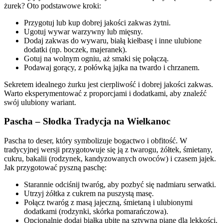
żurek? Oto podstawowe kroki:
Przygotuj lub kup dobrej jakości zakwas żytni.
Ugotuj wywar warzywny lub mięsny.
Dodaj zakwas do wywaru, białą kiełbasę i inne ulubione
dodatki (np. boczek, majeranek).
Gotuj na wolnym ogniu, aż smaki się połączą.
Podawaj gorący, z połówką jajka na twardo i chrzanem.
Sekretem idealnego żurku jest cierpliwość i dobrej jakości zakwas.
Warto eksperymentować z proporcjami i dodatkami, aby znaleźć
swój ulubiony wariant.
Pascha – Słodka Tradycja na Wielkanoc
Pascha to deser, który symbolizuje bogactwo i obfitość. W
tradycyjnej wersji przygotowuje się ją z twarogu, żółtek, śmietany,
cukru, bakalii (rodzynek, kandyzowanych owoców) i czasem jajek.
Jak przygotować pyszną paschę:
Starannie odciśnij twaróg, aby pozbyć się nadmiaru serwatki.
Utrzyj żółtka z cukrem na puszystą masę.
Połącz twaróg z masą jajeczną, śmietaną i ulubionymi
dodatkami (rodzynki, skórka pomarańczowa).
Opcjonalnie dodaj białka ubite na sztywną pianę dla lekkości.