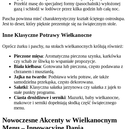
Przełóż masę do specjalnej formy (pasochalnik) wyłożonej
gazą i schłodź w lodówce przez kilka godzin lub całą noc.
Pascha powinna mieć charakterystyczny kształt ściętego ostrosłupa.
Jest to deser, który pięknie prezentuje się na świątecznym stole.
Inne Klasyczne Potrawy Wielkanocne
Oprócz żurku i paschy, na stołach wielkanocnych królują również:
Pieczone mięsa
: Aromatyczna pieczona szynka, karkówka
czy schab ze śliwką to wspaniałe propozycje.
Biała kiełbasa
: Gotowana lub pieczona, często podawana z
chrzanem i musztardą.
Jajka na twardo
: Podstawa wielu potraw, ale także
samodzielna przekąska, często dekorowana.
Sałatki
: Klasyczna sałatka jarzynowa czy sałatka z jajek to
stałe punkty programu.
Ciasta drożdżowe i serniki
: Mazurki, baby wielkanocne,
makowce i serniki dopełniają słodką część świątecznego
menu.
Nowoczesne Akcenty w Wielkanocnym
Menu – Innowacyjne Dania