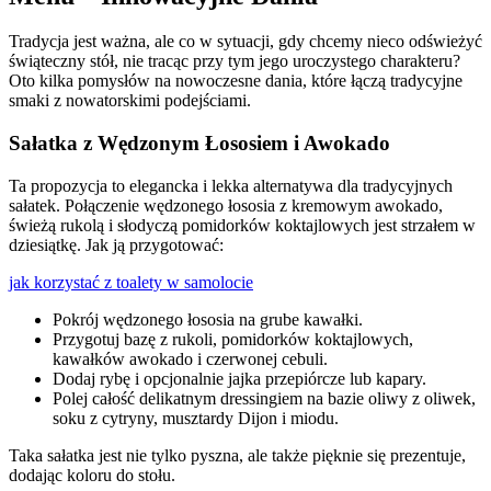
Tradycja jest ważna, ale co w sytuacji, gdy chcemy nieco odświeżyć
świąteczny stół, nie tracąc przy tym jego uroczystego charakteru?
Oto kilka pomysłów na nowoczesne dania, które łączą tradycyjne
smaki z nowatorskimi podejściami.
Sałatka z Wędzonym Łososiem i Awokado
Ta propozycja to elegancka i lekka alternatywa dla tradycyjnych
sałatek. Połączenie wędzonego łososia z kremowym awokado,
świeżą rukolą i słodyczą pomidorków koktajlowych jest strzałem w
dziesiątkę. Jak ją przygotować:
jak korzystać z toalety w samolocie
Pokrój wędzonego łososia na grube kawałki.
Przygotuj bazę z rukoli, pomidorków koktajlowych,
kawałków awokado i czerwonej cebuli.
Dodaj rybę i opcjonalnie jajka przepiórcze lub kapary.
Polej całość delikatnym dressingiem na bazie oliwy z oliwek,
soku z cytryny, musztardy Dijon i miodu.
Taka sałatka jest nie tylko pyszna, ale także pięknie się prezentuje,
dodając koloru do stołu.