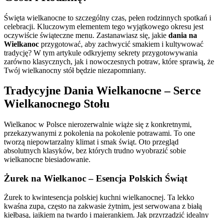
Święta wielkanocne to szczególny czas, pełen rodzinnych spotkań i
celebracji. Kluczowym elementem tego wyjątkowego okresu jest
oczywiście świąteczne menu. Zastanawiasz się, jakie
dania na
Wielkanoc
przygotować, aby zachwycić smakiem i kultywować
tradycję? W tym artykule odkryjemy sekrety przygotowywania
zarówno klasycznych, jak i nowoczesnych potraw, które sprawią, że
Twój wielkanocny stół będzie niezapomniany.
Tradycyjne Dania Wielkanocne – Serce
Wielkanocnego Stołu
Wielkanoc w Polsce nierozerwalnie wiąże się z konkretnymi,
przekazywanymi z pokolenia na pokolenie potrawami. To one
tworzą niepowtarzalny klimat i smak świąt. Oto przegląd
absolutnych klasyków, bez których trudno wyobrazić sobie
wielkanocne biesiadowanie.
Żurek na Wielkanoc – Esencja Polskich Świąt
Żurek to kwintesencja polskiej kuchni wielkanocnej. Ta lekko
kwaśna zupa, często na zakwasie żytnim, jest serwowana z białą
kiełbasą, jajkiem na twardo i majerankiem. Jak przyrządzić idealny