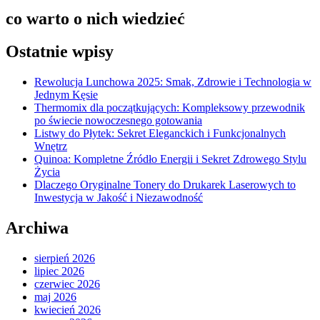
co warto o nich wiedzieć
Ostatnie wpisy
Rewolucja Lunchowa 2025: Smak, Zdrowie i Technologia w
Jednym Kęsie
Thermomix dla początkujących: Kompleksowy przewodnik
po świecie nowoczesnego gotowania
Listwy do Płytek: Sekret Eleganckich i Funkcjonalnych
Wnętrz
Quinoa: Kompletne Źródło Energii i Sekret Zdrowego Stylu
Życia
Dlaczego Oryginalne Tonery do Drukarek Laserowych to
Inwestycja w Jakość i Niezawodność
Archiwa
sierpień 2026
lipiec 2026
czerwiec 2026
maj 2026
kwiecień 2026