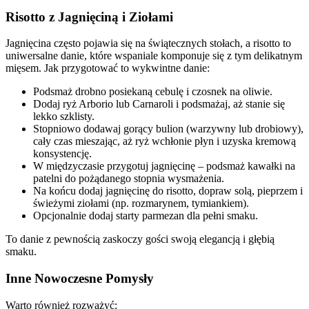
Risotto z Jagnięciną i Ziołami
Jagnięcina często pojawia się na świątecznych stołach, a risotto to
uniwersalne danie, które wspaniale komponuje się z tym delikatnym
mięsem. Jak przygotować to wykwintne danie:
Podsmaż drobno posiekaną cebulę i czosnek na oliwie.
Dodaj ryż Arborio lub Carnaroli i podsmażaj, aż stanie się
lekko szklisty.
Stopniowo dodawaj gorący bulion (warzywny lub drobiowy),
cały czas mieszając, aż ryż wchłonie płyn i uzyska kremową
konsystencję.
W międzyczasie przygotuj jagnięcinę – podsmaż kawałki na
patelni do pożądanego stopnia wysmażenia.
Na końcu dodaj jagnięcinę do risotto, dopraw solą, pieprzem i
świeżymi ziołami (np. rozmarynem, tymiankiem).
Opcjonalnie dodaj starty parmezan dla pełni smaku.
To danie z pewnością zaskoczy gości swoją elegancją i głębią
smaku.
Inne Nowoczesne Pomysły
Warto również rozważyć: