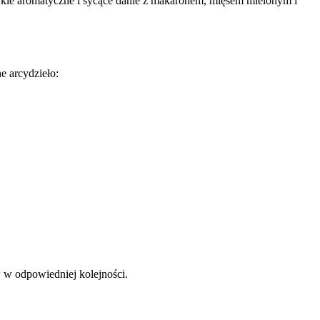
ykle aromatyczne i sycące danie z makaronem, mięsem mielonym i
e arcydzieło:
w w odpowiedniej kolejności.