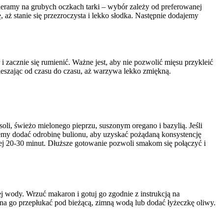
eramy na grubych oczkach tarki – wybór zależy od preferowanej
 aż stanie się przezroczysta i lekko słodka. Następnie dodajemy
zacznie się rumienić. Ważne jest, aby nie pozwolić mięsu przykleić
ieszając od czasu do czasu, aż warzywa lekko zmiękną.
li, świeżo mielonego pieprzu, suszonym oregano i bazylią. Jeśli
my dodać odrobinę bulionu, aby uzyskać pożądaną konsystencję
j 20-30 minut. Dłuższe gotowanie pozwoli smakom się połączyć i
 wody. Wrzuć makaron i gotuj go zgodnie z instrukcją na
żna go przepłukać pod bieżącą, zimną wodą lub dodać łyżeczkę oliwy.