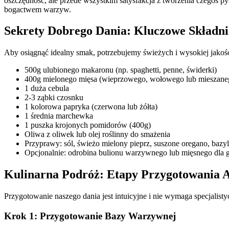
oszczędność, ale przede wszystkim satysfakcja z tworzenia czegoś 
bogactwem warzyw.
Sekrety Dobrego Dania: Kluczowe Składni
Aby osiągnąć idealny smak, potrzebujemy świeżych i wysokiej jakości
500g ulubionego makaronu (np. spaghetti, penne, świderki)
400g mielonego mięsa (wieprzowego, wołowego lub mieszane
1 duża cebula
2-3 ząbki czosnku
1 kolorowa papryka (czerwona lub żółta)
1 średnia marchewka
1 puszka krojonych pomidorów (400g)
Oliwa z oliwek lub olej roślinny do smażenia
Przyprawy: sól, świeżo mielony pieprz, suszone oregano, bazyli
Opcjonalnie: odrobina bulionu warzywnego lub mięsnego dla 
Kulinarna Podróż: Etapy Przygotowania 
Przygotowanie naszego dania jest intuicyjne i nie wymaga specjalist
Krok 1: Przygotowanie Bazy Warzywnej