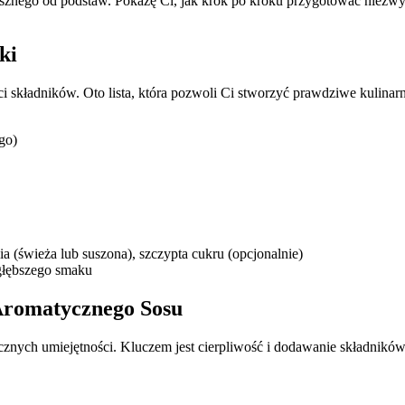
pysznego od podstaw. Pokażę Ci, jak krok po kroku przygotować niezw
ki
 składników. Oto lista, która pozwoli Ci stworzyć prawdziwe kulinarn
go)
a (świeża lub suszona), szczypta cukru (opcjonalnie)
głębszego smaku
Aromatycznego Sosu
ycznych umiejętności. Kluczem jest cierpliwość i dodawanie składnikó