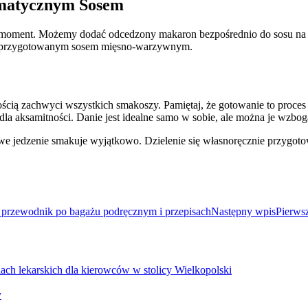
omatycznym Sosem
 moment. Możemy dodać odcedzony makaron bezpośrednio do sosu na p
cie przygotowanym sosem mięsno-warzywnym.
ością zachwyci wszystkich smakoszy. Pamiętaj, że gotowanie to proce
la aksamitności. Danie jest idealne samo w sobie, ale można je wzboga
 jedzenie smakuje wyjątkowo. Dzielenie się własnoręcznie przygotowa
 przewodnik po bagażu podręcznym i przepisach
Następny wpis
Pierws
ch lekarskich dla kierowców w stolicy Wielkopolski
y