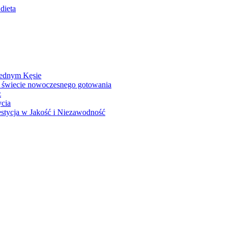
dieta
Jednym Kęsie
 świecie nowoczesnego gotowania
z
ycia
stycja w Jakość i Niezawodność