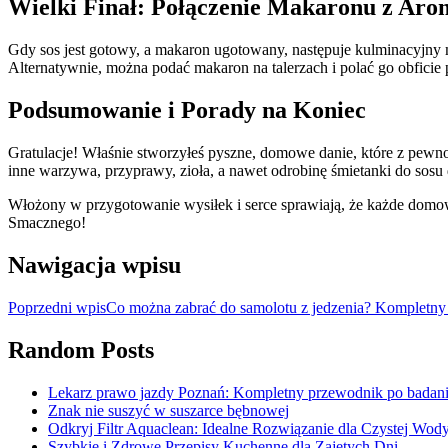
Wielki Finał: Połączenie Makaronu z Ar
Gdy sos jest gotowy, a makaron ugotowany, następuje kulminacyjny
Alternatywnie, można podać makaron na talerzach i polać go obfi
Podsumowanie i Porady na Koniec
Gratulacje! Właśnie stworzyłeś pyszne, domowe danie, które z pewn
inne warzywa, przyprawy, zioła, a nawet odrobinę śmietanki do sosu d
Włożony w przygotowanie wysiłek i serce sprawiają, że każde domowe
Smacznego!
Nawigacja wpisu
Poprzedni wpis
Co można zabrać do samolotu z jedzenia? Kompletny
Random Posts
Lekarz prawo jazdy Poznań: Kompletny przewodnik po badania
Znak nie suszyć w suszarce bębnowej
Odkryj Filtr Aquaclean: Idealne Rozwiązanie dla Czystej Wod
Szybkie i Zdrowe Przepisy Kuchenne dla Zajętych Dni