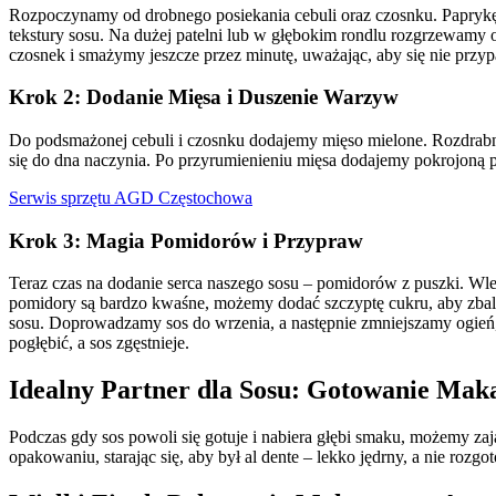
Rozpoczynamy od drobnego posiekania cebuli oraz czosnku. Paprykę
tekstury sosu. Na dużej patelni lub w głębokim rondlu rozgrzewamy o
czosnek i smażymy jeszcze przez minutę, uważając, aby się nie przyp
Krok 2: Dodanie Mięsa i Duszenie Warzyw
Do podsmażonej cebuli i czosnku dodajemy mięso mielone. Rozdrabnia
się do dna naczynia. Po przyrumienieniu mięsa dodajemy pokrojoną 
Serwis sprzętu AGD Częstochowa
Krok 3: Magia Pomidorów i Przypraw
Teraz czas na dodanie serca naszego sosu – pomidorów z puszki. Wle
pomidory są bardzo kwaśne, możemy dodać szczyptę cukru, aby zba
sosu. Doprowadzamy sos do wrzenia, a następnie zmniejszamy ogień
pogłębić, a sos zgęstnieje.
Idealny Partner dla Sosu: Gotowanie Mak
Podczas gdy sos powoli się gotuje i nabiera głębi smaku, możemy z
opakowaniu, starając się, aby był al dente – lekko jędrny, a nie r