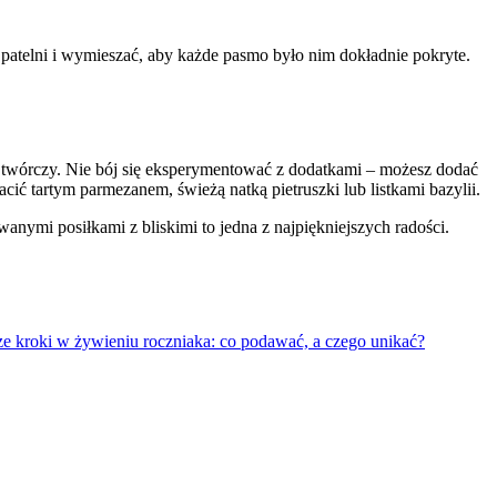
atelni i wymieszać, aby każde pasmo było nim dokładnie pokryte.
s twórczy. Nie bój się eksperymentować z dodatkami – możesz dodać
cić tartym parmezanem, świeżą natką pietruszki lub listkami bazylii.
nymi posiłkami z bliskimi to jedna z najpiękniejszych radości.
ze kroki w żywieniu roczniaka: co podawać, a czego unikać?