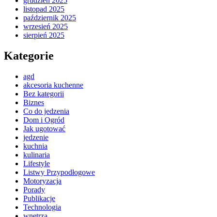
grudzień 2025
listopad 2025
październik 2025
wrzesień 2025
sierpień 2025
Kategorie
agd
akcesoria kuchenne
Bez kategorii
Biznes
Co do jedzenia
Dom i Ogród
Jak ugotować
jedzenie
kuchnia
kulinaria
Lifestyle
Listwy Przypodłogowe
Motoryzacja
Porady
Publikacje
Technologia
wnętrza