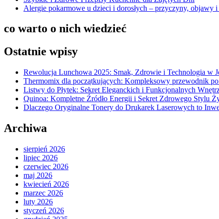
Alergie pokarmowe u dzieci i dorosłych – przyczyny, objawy i 
co warto o nich wiedzieć
Ostatnie wpisy
Rewolucja Lunchowa 2025: Smak, Zdrowie i Technologia w 
Thermomix dla początkujących: Kompleksowy przewodnik po
Listwy do Płytek: Sekret Eleganckich i Funkcjonalnych Wnętr
Quinoa: Kompletne Źródło Energii i Sekret Zdrowego Stylu Ż
Dlaczego Oryginalne Tonery do Drukarek Laserowych to Inwe
Archiwa
sierpień 2026
lipiec 2026
czerwiec 2026
maj 2026
kwiecień 2026
marzec 2026
luty 2026
styczeń 2026