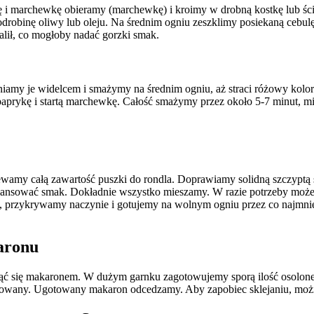
 i marchewkę obieramy (marchewkę) i kroimy w drobną kostkę lub ści
drobinę oliwy lub oleju. Na średnim ogniu zeszklimy posiekaną cebulę,
alił, co mogłoby nadać gorzki smak.
my je widelcem i smażymy na średnim ogniu, aż straci różowy kolor i 
paprykę i startą marchewkę. Całość smażymy przez około 5-7 minut, m
wamy całą zawartość puszki do rondla. Doprawiamy solidną szczyptą so
lansować smak. Dokładnie wszystko mieszamy. W razie potrzeby może
, przykrywamy naczynie i gotujemy na wolnym ogniu przez co najmnie
aronu
ająć się makaronem. W dużym garnku zagotowujemy sporą ilość osolonej
ozgotowany. Ugotowany makaron odcedzamy. Aby zapobiec sklejaniu, mo