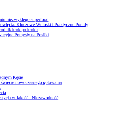
niu niezwykłego superfood
wlęcia: Kluczowe Wnioski i Praktyczne Porady
wodnik krok po kroku
wacyjne Pomysły na Posiłki
Jednym Kęsie
 świecie nowoczesnego gotowania
z
ycia
stycja w Jakość i Niezawodność