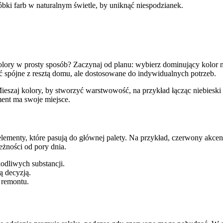
róbki farb w naturalnym świetle, by uniknąć niespodzianek.
lory w prosty sposób? Zaczynaj od planu: wybierz dominujący kolor na
 spójne z resztą domu, ale dostosowane do indywidualnych potrzeb.
y. Mieszaj kolory, by stworzyć warstwowość, na przykład łącząc niebi
ment ma swoje miejsce.
elementy, które pasują do głównej palety. Na przykład, czerwony akcent
eżności od pory dnia.
odliwych substancji.
ą decyzją.
 remontu.