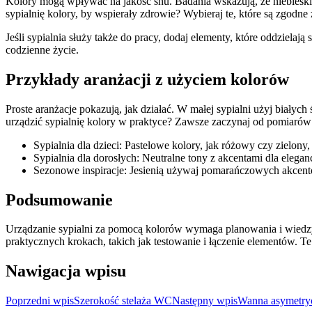
Kolory mogą wpływać na jakość snu. Badania wskazują, że niebieskie
sypialnię kolory, by wspierały zdrowie? Wybieraj te, które są zgodne 
Jeśli sypialnia służy także do pracy, dodaj elementy, które oddzielają
codzienne życie.
Przykłady aranżacji z użyciem kolorów
Proste aranżacje pokazują, jak działać. W małej sypialni użyj białych
urządzić sypialnię kolory w praktyce? Zawsze zaczynaj od pomiarów
Sypialnia dla dzieci: Pastelowe kolory, jak różowy czy zielony
Sypialnia dla dorosłych: Neutralne tony z akcentami dla eleganc
Sezonowe inspiracje: Jesienią używaj pomarańczowych akcen
Podsumowanie
Urządzanie sypialni za pomocą kolorów wymaga planowania i wiedzy
praktycznych krokach, takich jak testowanie i łączenie elementów. 
Nawigacja wpisu
Poprzedni wpis
Szerokość stelaża WC
Następny wpis
Wanna asymetry