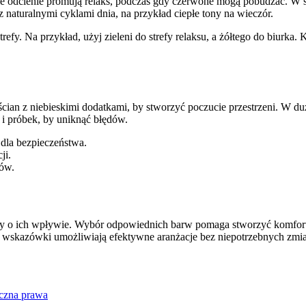
 odcienie promują relaks, podczas gdy czerwone mogą pobudzać. W sypi
z naturalnymi cyklami dnia, na przykład ciepłe tony na wieczór.
 strefy. Na przykład, użyj zieleni do strefy relaksu, a żółtego do biurk
 ścian z niebieskimi dodatkami, by stworzyć poczucie przestrzeni. W du
 i próbek, by uniknąć błędów.
, dla bezpieczeństwa.
ji.
tów.
 o ich wpływie. Wybór odpowiednich barw pomaga stworzyć komfortow
Te wskazówki umożliwiają efektywne aranżacje bez niepotrzebnych zmi
czna prawa