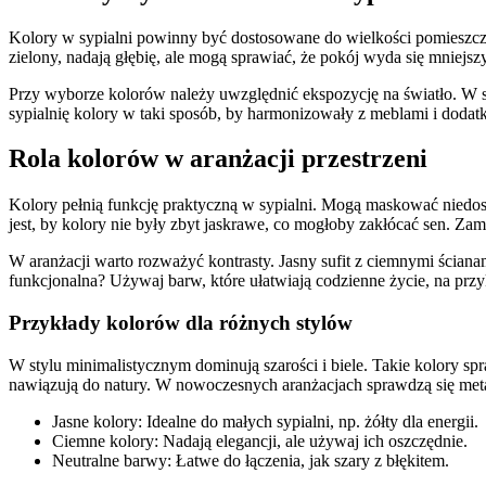
Kolory w sypialni powinny być dostosowane do wielkości pomieszczenia
zielony, nadają głębię, ale mogą sprawiać, że pokój wyda się mniejs
Przy wyborze kolorów należy uwzględnić ekspozycję na światło. W sy
sypialnię kolory w taki sposób, by harmonizowały z meblami i dodatk
Rola kolorów w aranżacji przestrzeni
Kolory pełnią funkcję praktyczną w sypialni. Mogą maskować niedosko
jest, by kolory nie były zbyt jaskrawe, co mogłoby zakłócać sen. Za
W aranżacji warto rozważyć kontrasty. Jasny sufit z ciemnymi ścianam
funkcjonalna? Używaj barw, które ułatwiają codzienne życie, na prz
Przykłady kolorów dla różnych stylów
W stylu minimalistycznym dominują szarości i biele. Takie kolory spra
nawiązują do natury. W nowoczesnych aranżacjach sprawdzą się metali
Jasne kolory: Idealne do małych sypialni, np. żółty dla energii.
Ciemne kolory: Nadają elegancji, ale używaj ich oszczędnie.
Neutralne barwy: Łatwe do łączenia, jak szary z błękitem.