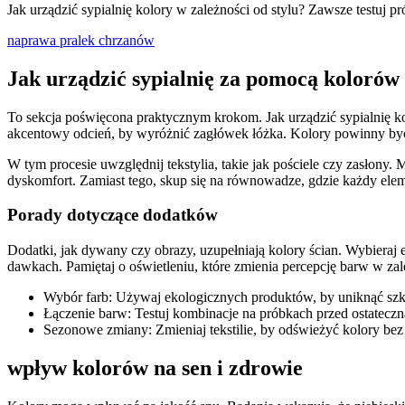
Jak urządzić sypialnię kolory w zależności od stylu? Zawsze testuj p
naprawa pralek chrzanów
Jak urządzić sypialnię za pomocą kolorów
To sekcja poświęcona praktycznym krokom. Jak urządzić sypialnię ko
akcentowy odcień, by wyróżnić zagłówek łóżka. Kolory powinny być
W tym procesie uwzględnij tekstylia, takie jak pościele czy zasłon
dyskomfort. Zamiast tego, skup się na równowadze, gdzie każdy ele
Porady dotyczące dodatków
Dodatki, jak dywany czy obrazy, uzupełniają kolory ścian. Wybieraj 
dawkach. Pamiętaj o oświetleniu, które zmienia percepcję barw w zal
Wybór farb: Używaj ekologicznych produktów, by uniknąć szk
Łączenie barw: Testuj kombinacje na próbkach przed ostateczn
Sezonowe zmiany: Zmieniaj tekstilie, by odświeżyć kolory bez
wpływ kolorów na sen i zdrowie