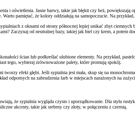
 i oświetlenia. Jasne barwy, takie jak błękit czy beż, powiększają op
zy. Warto pamiętać, że kolory oddziałują na samopoczucie. Na przykład
pialniach z oknami od strony północnej lepiej unikać zbyt ciemnych 
ami? Zaczynaj od neutralnej bazy, takiej jak biel czy krem, a potem d
nałości ścian lub podkreślać ulubione elementy. Na przykład, pastelo
miast tego, wybieraj zrównoważone palety, które promują spokój.
i tworzy efekt głębi. Jeśli sypialnia jest mała, skup się na monochrom
ykład odpornych na zabrudzenia farb w miejscach narażonych na zużyci
wiają, że sypialnia wygląda czysto i uporządkowanie. Dla stylu rustyka
czne akcenty, takie jak srebrny czy złoty, w połączeniu z czernią.