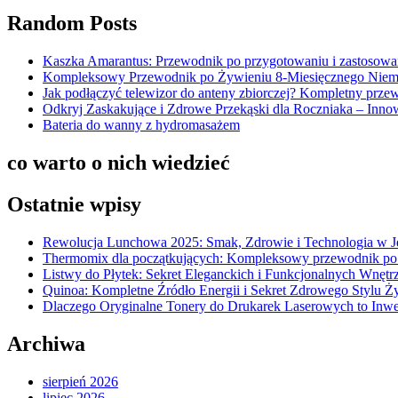
Random Posts
Kaszka Amarantus: Przewodnik po przygotowaniu i zastosowa
Kompleksowy Przewodnik po Żywieniu 8-Miesięcznego Niemo
Jak podłączyć telewizor do anteny zbiorczej? Kompletny prze
Odkryj Zaskakujące i Zdrowe Przekąski dla Roczniaka – Inno
Bateria do wanny z hydromasażem
co warto o nich wiedzieć
Ostatnie wpisy
Rewolucja Lunchowa 2025: Smak, Zdrowie i Technologia w 
Thermomix dla początkujących: Kompleksowy przewodnik po
Listwy do Płytek: Sekret Eleganckich i Funkcjonalnych Wnętr
Quinoa: Kompletne Źródło Energii i Sekret Zdrowego Stylu Ż
Dlaczego Oryginalne Tonery do Drukarek Laserowych to Inwe
Archiwa
sierpień 2026
lipiec 2026