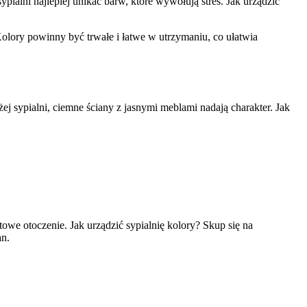
alni najlepiej unikać barw, które wywołują stres. Jak urządzić
a. Kolory powinny być trwałe i łatwe w utrzymaniu, co ułatwia
żej sypialni, ciemne ściany z jasnymi meblami nadają charakter. Jak
e otoczenie. Jak urządzić sypialnię kolory? Skup się na
an.