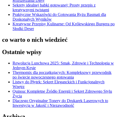
Rozszerzania Diety
Sekrety idealnej babki gotowanej: Prosty przepis z
kreatywnymi twistami
Praktyczne Wskazówki do Gotowania Ryżu Basmati dla
Doskonałych Wyników
Kreatywne Przepisy Kulinarne: Od Królewskiego Burgera po
Słodki Deser
co warto o nich wiedzieć
Ostatnie wpisy
Rewolucja Lunchowa 2025: Smak, Zdrowie i Technologia w
Jednym Kęsie
Thermomix dla początkujących: Kompleksowy przewodnik
po świecie nowoczesnego gotowania
Listwy do Płytek: Sekret Eleganckich i Funkcjonalnych
Wnętrz
Quinoa: Kompletne Źródło Energii i Sekret Zdrowego Stylu
Życia
Dlaczego Oryginalne Tonery do Drukarek Laserowych to
Inwestycja w Jakość i Niezawodność
Archiwa