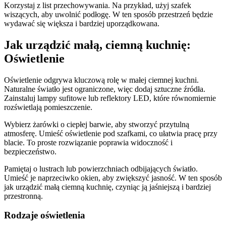
Korzystaj z list przechowywania. Na przykład, użyj szafek
wiszących, aby uwolnić podłogę. W ten sposób przestrzeń będzie
wydawać się większa i bardziej uporządkowana.
Jak urządzić małą, ciemną kuchnię:
Oświetlenie
Oświetlenie odgrywa kluczową rolę w małej ciemnej kuchni.
Naturalne światło jest ograniczone, więc dodaj sztuczne źródła.
Zainstaluj lampy sufitowe lub reflektory LED, które równomiernie
rozświetlają pomieszczenie.
Wybierz żarówki o ciepłej barwie, aby stworzyć przytulną
atmosferę. Umieść oświetlenie pod szafkami, co ułatwia pracę przy
blacie. To proste rozwiązanie poprawia widoczność i
bezpieczeństwo.
Pamiętaj o lustrach lub powierzchniach odbijających światło.
Umieść je naprzeciwko okien, aby zwiększyć jasność. W ten sposób
jak urządzić małą ciemną kuchnię, czyniąc ją jaśniejszą i bardziej
przestronną.
Rodzaje oświetlenia