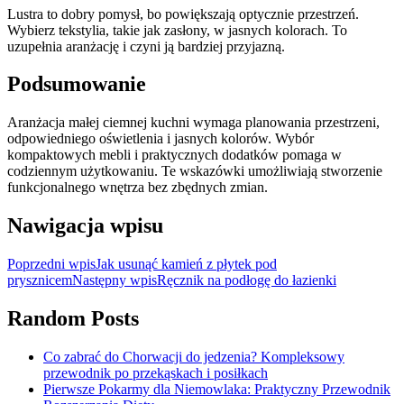
Lustra to dobry pomysł, bo powiększają optycznie przestrzeń.
Wybierz tekstylia, takie jak zasłony, w jasnych kolorach. To
uzupełnia aranżację i czyni ją bardziej przyjazną.
Podsumowanie
Aranżacja małej ciemnej kuchni wymaga planowania przestrzeni,
odpowiedniego oświetlenia i jasnych kolorów. Wybór
kompaktowych mebli i praktycznych dodatków pomaga w
codziennym użytkowaniu. Te wskazówki umożliwiają stworzenie
funkcjonalnego wnętrza bez zbędnych zmian.
Nawigacja wpisu
Poprzedni wpis
Jak usunąć kamień z płytek pod
prysznicem
Następny wpis
Ręcznik na podłogę do łazienki
Random Posts
Co zabrać do Chorwacji do jedzenia? Kompleksowy
przewodnik po przekąskach i posiłkach
Pierwsze Pokarmy dla Niemowlaka: Praktyczny Przewodnik