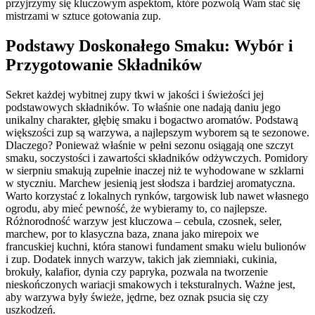
przyjrzymy się kluczowym aspektom, które pozwolą Wam stać się
mistrzami w sztuce gotowania zup.
Podstawy Doskonałego Smaku: Wybór i
Przygotowanie Składników
Sekret każdej wybitnej zupy tkwi w jakości i świeżości jej
podstawowych składników. To właśnie one nadają daniu jego
unikalny charakter, głębię smaku i bogactwo aromatów. Podstawą
większości zup są warzywa, a najlepszym wyborem są te sezonowe.
Dlaczego? Ponieważ właśnie w pełni sezonu osiągają one szczyt
smaku, soczystości i zawartości składników odżywczych. Pomidory
w sierpniu smakują zupełnie inaczej niż te wyhodowane w szklarni
w styczniu. Marchew jesienią jest słodsza i bardziej aromatyczna.
Warto korzystać z lokalnych rynków, targowisk lub nawet własnego
ogrodu, aby mieć pewność, że wybieramy to, co najlepsze.
Różnorodność warzyw jest kluczowa – cebula, czosnek, seler,
marchew, por to klasyczna baza, znana jako mirepoix we
francuskiej kuchni, która stanowi fundament smaku wielu bulionów
i zup. Dodatek innych warzyw, takich jak ziemniaki, cukinia,
brokuły, kalafior, dynia czy papryka, pozwala na tworzenie
nieskończonych wariacji smakowych i teksturalnych. Ważne jest,
aby warzywa były świeże, jędrne, bez oznak psucia się czy
uszkodzeń.