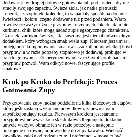
dodawać je w drugiej połowie gotowania lub pod koniec, aby nie
straciły swojego zapachu. Świeże zioła, jak natka pietruszki,
koperek, szczypiorek, kolendra, to wspaniały sposób na dodanie
świeżości i koloru, często dodawane tuż przed podaniem. Warto
również rozważyć użycie przypraw korzennych, takich jak imbir,
kurkuma, chili, które mogą nadać zupie egzotycznego charakteru.
Czosnek, zarówno świeży, jak i suszony, jest niemal uniwersalnym
dodatkiem, który wzbogaca smak wielu zup. Kluczem jest umiar i
umiejętność komponowania smaków – zacznij od niewielkiej ilości
przypraw, a w razie potrzeby stopniowo je dodawaj, próbując w
trakcie gotowania. Eksperymentowanie z różnymi kombinacjami
przypraw pozwoli Wam odkryć nowe, fascynujące profile
smakowe.
Krok po Kroku do Perfekcji: Proces
Gotowania Zupy
Przygotowanie zupy można podzielić na kilka kluczowych etapów,
które, jeśli zostaną wykonane prawidłowo, zapewnią nam
satysfakcjonujący rezultat. Pierwszym krokiem jest staranne
przygotowanie wszystkich składników. Obejmuje to dokładne
umycie warzyw, obranie ich w razie potrzeby, a następnie
pokrojenie na równe, odpowiednie do zupy kawałki. Wielkość
kawałków zależy od rodzaju zupy i preferencji – mogą to być