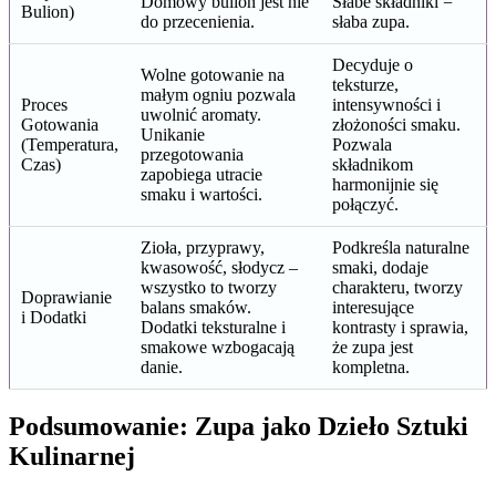
Domowy bulion jest nie
Słabe składniki =
Bulion)
do przecenienia.
słaba zupa.
Decyduje o
Wolne gotowanie na
teksturze,
małym ogniu pozwala
Proces
intensywności i
uwolnić aromaty.
Gotowania
złożoności smaku.
Unikanie
(Temperatura,
Pozwala
przegotowania
Czas)
składnikom
zapobiega utracie
harmonijnie się
smaku i wartości.
połączyć.
Zioła, przyprawy,
Podkreśla naturalne
kwasowość, słodycz –
smaki, dodaje
wszystko to tworzy
charakteru, tworzy
Doprawianie
balans smaków.
interesujące
i Dodatki
Dodatki teksturalne i
kontrasty i sprawia,
smakowe wzbogacają
że zupa jest
danie.
kompletna.
Podsumowanie: Zupa jako Dzieło Sztuki
Kulinarnej