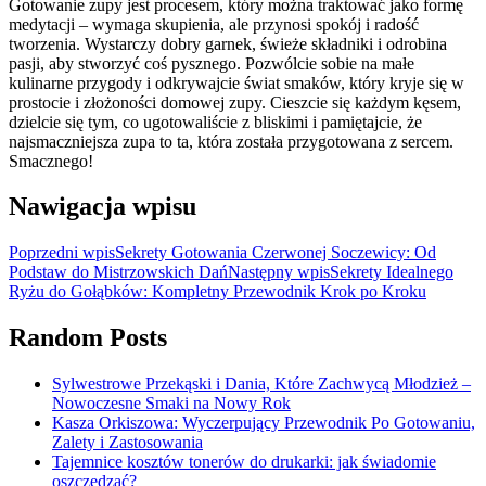
Gotowanie zupy jest procesem, który można traktować jako formę
medytacji – wymaga skupienia, ale przynosi spokój i radość
tworzenia. Wystarczy dobry garnek, świeże składniki i odrobina
pasji, aby stworzyć coś pysznego. Pozwólcie sobie na małe
kulinarne przygody i odkrywajcie świat smaków, który kryje się w
prostocie i złożoności domowej zupy. Cieszcie się każdym kęsem,
dzielcie się tym, co ugotowaliście z bliskimi i pamiętajcie, że
najsmaczniejsza zupa to ta, która została przygotowana z sercem.
Smacznego!
Nawigacja wpisu
Poprzedni wpis
Sekrety Gotowania Czerwonej Soczewicy: Od
Podstaw do Mistrzowskich Dań
Następny wpis
Sekrety Idealnego
Ryżu do Gołąbków: Kompletny Przewodnik Krok po Kroku
Random Posts
Sylwestrowe Przekąski i Dania, Które Zachwycą Młodzież –
Nowoczesne Smaki na Nowy Rok
Kasza Orkiszowa: Wyczerpujący Przewodnik Po Gotowaniu,
Zalety i Zastosowania
Tajemnice kosztów tonerów do drukarki: jak świadomie
oszczędzać?