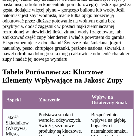
pasta miso, odrobina koncentratu pomidorowego). Jeśli zupa jest za
gęsta, dodajcie więcej płynu – gorącego bulionu lub wody. Jeśli
natomiast jest zbyt wodnista, macie kilka opcji: możecie ją
odparować przez dłuższe gotowanie na wolnym ogniu bez
przykrycia, dodać zagęstnik w postaci mąki ziemniaczanej
rozrobionej w niewielkiej ilości zimnej wody i zagotować, lub
zmiksować część zupy blenderem i wlać z powrotem do garnka.
Eksperymentujcie z dodatkami! Świeże zioła, śmietana, jogurt
naturalny, pesto, chrupiące grzanki, prażone nasiona, skwarki, a
nawet odrobina dobrego sera mogą całkowicie odmienić charakter
zupy i nadać jej nowego wymiaru.
Tabela Porównawcza: Kluczowe
Elementy Wpływające na Jakość Zupy
Wpływ na
Aspekt
Znaczenie
Ostateczny Smak
Podstawa smaku i
Bezpośrednio
Jakość
wartości odżywczych.
wpływa na głębię,
Składników
Świeże, sezonowe
bogactwo i
(Warzywa,
produkty są kluczowe.
naturalność smaku.
Mięso,