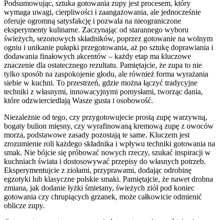
Podsumowując, sztuka gotowania zupy jest procesem, który
wymaga uwagi, cierpliwości i zaangażowania, ale jednocześnie
oferuje ogromną satysfakcję i pozwala na nieograniczone
eksperymenty kulinarne. Zaczynając od starannego wyboru
świeżych, sezonowych składników, poprzez gotowanie na wolnym
ogniu i unikanie pułapki przegotowania, aż po sztukę doprawiania i
dodawania finałowych akcentów – każdy etap ma kluczowe
znaczenie dla ostatecznego rezultatu. Pamiętajcie, że zupa to nie
tylko sposób na zaspokojenie głodu, ale również forma wyrażania
siebie w kuchni. To przestrzeń, gdzie można łączyć tradycyjne
techniki z własnymi, innowacyjnymi pomysłami, tworząc dania,
które odzwierciedlają Wasze gusta i osobowość.
Niezależnie od tego, czy przygotowujecie prostą zupę warzywną,
bogaty bulion mięsny, czy wyrafinowaną kremową zupę z owoców
morza, podstawowe zasady pozostają te same. Kluczem jest
zrozumienie roli każdego składnika i wpływu techniki gotowania na
smak. Nie bójcie się próbować nowych rzeczy, szukać inspiracji w
kuchniach świata i dostosowywać przepisy do własnych potrzeb.
Eksperymentujcie z ziołami, przyprawami, dodając odrobinę
egzotyki lub klasyczne polskie smaki. Pamiętajcie, że nawet drobna
zmiana, jak dodanie łyżki śmietany, świeżych ziół pod koniec
gotowania czy chrupiących grzanek, może całkowicie odmienić
oblicze zupy.