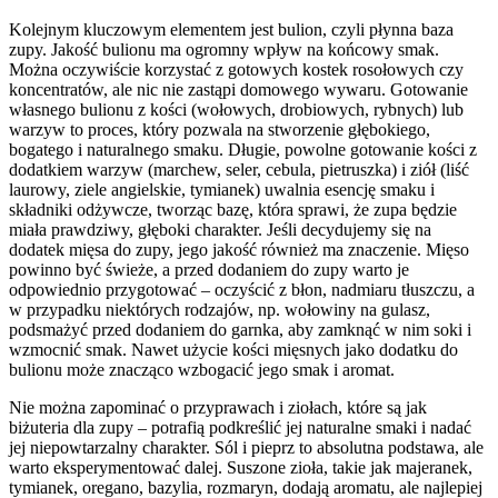
Kolejnym kluczowym elementem jest bulion, czyli płynna baza
zupy. Jakość bulionu ma ogromny wpływ na końcowy smak.
Można oczywiście korzystać z gotowych kostek rosołowych czy
koncentratów, ale nic nie zastąpi domowego wywaru. Gotowanie
własnego bulionu z kości (wołowych, drobiowych, rybnych) lub
warzyw to proces, który pozwala na stworzenie głębokiego,
bogatego i naturalnego smaku. Długie, powolne gotowanie kości z
dodatkiem warzyw (marchew, seler, cebula, pietruszka) i ziół (liść
laurowy, ziele angielskie, tymianek) uwalnia esencję smaku i
składniki odżywcze, tworząc bazę, która sprawi, że zupa będzie
miała prawdziwy, głęboki charakter. Jeśli decydujemy się na
dodatek mięsa do zupy, jego jakość również ma znaczenie. Mięso
powinno być świeże, a przed dodaniem do zupy warto je
odpowiednio przygotować – oczyścić z błon, nadmiaru tłuszczu, a
w przypadku niektórych rodzajów, np. wołowiny na gulasz,
podsmażyć przed dodaniem do garnka, aby zamknąć w nim soki i
wzmocnić smak. Nawet użycie kości mięsnych jako dodatku do
bulionu może znacząco wzbogacić jego smak i aromat.
Nie można zapominać o przyprawach i ziołach, które są jak
biżuteria dla zupy – potrafią podkreślić jej naturalne smaki i nadać
jej niepowtarzalny charakter. Sól i pieprz to absolutna podstawa, ale
warto eksperymentować dalej. Suszone zioła, takie jak majeranek,
tymianek, oregano, bazylia, rozmaryn, dodają aromatu, ale najlepiej