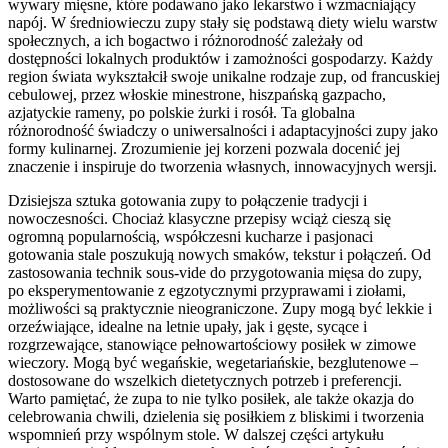
wywary mięsne, które podawano jako lekarstwo i wzmacniający
napój. W średniowieczu zupy stały się podstawą diety wielu warstw
społecznych, a ich bogactwo i różnorodność zależały od
dostępności lokalnych produktów i zamożności gospodarzy. Każdy
region świata wykształcił swoje unikalne rodzaje zup, od francuskiej
cebulowej, przez włoskie minestrone, hiszpańską gazpacho,
azjatyckie rameny, po polskie żurki i rosół. Ta globalna
różnorodność świadczy o uniwersalności i adaptacyjności zupy jako
formy kulinarnej. Zrozumienie jej korzeni pozwala docenić jej
znaczenie i inspiruje do tworzenia własnych, innowacyjnych wersji.
Dzisiejsza sztuka gotowania zupy to połączenie tradycji i
nowoczesności. Chociaż klasyczne przepisy wciąż cieszą się
ogromną popularnością, współczesni kucharze i pasjonaci
gotowania stale poszukują nowych smaków, tekstur i połączeń. Od
zastosowania technik sous-vide do przygotowania mięsa do zupy,
po eksperymentowanie z egzotycznymi przyprawami i ziołami,
możliwości są praktycznie nieograniczone. Zupy mogą być lekkie i
orzeźwiające, idealne na letnie upały, jak i gęste, sycące i
rozgrzewające, stanowiące pełnowartościowy posiłek w zimowe
wieczory. Mogą być wegańskie, wegetariańskie, bezglutenowe –
dostosowane do wszelkich dietetycznych potrzeb i preferencji.
Warto pamiętać, że zupa to nie tylko posiłek, ale także okazja do
celebrowania chwili, dzielenia się posiłkiem z bliskimi i tworzenia
wspomnień przy wspólnym stole. W dalszej części artykułu