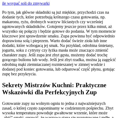
ile wsypać soli do zmywarki
Po tym, jak główne składniki są już miękkie, przychodzi czas na
dodanie tych, które potrzebują krótszego czasu gotowania, np.
makaronu, ryżu, drobnych warzyw liściastych czy wcześniej
ugotowanych składników. Gotujemy jeszcze przez kilka minut, aż
wszystko się połączy i będzie gotowe do podania. W tym momencie
kluczowe jest sprawdzenie smaku. Zupa powinna być odpowiednio
doprawiona solą i pieprzem. Warto dodać świeże zioła lub inne
dodatki, które wzbogacą jej smak. Na przykład, odrobina śmietany,
jogurtu, soku z cytryny czy łyżka masła może znacząco zmienić
charakter zupy. Jeśli zupa jest zbyt gęsta, możemy dodać trochę
gorącego bulionu lub wody. Jeśli jest zbyt rzadka, można ją zagęścić
odrobiną mąki ziemniaczanej rozmieszanej w zimnej wodzie i
dodanej pod koniec gotowania, lub odparować część płynu, gotując
zupę bez przykrycia.
Sekrety Mistrzów Kuchni: Praktyczne
Wskazówki dla Perfekcyjnych Zup
Gotowanie zupy na wolnym ogniu to jedna z najważniejszych
zasad, o której często zapominamy w codziennym pośpiechu. Zbyt
wysoka temperatura powoduje gwałtowne wrzenie, które może
„zbić” smaki, sprawić, że warzywa staną się rozgotowane i mdłe, a