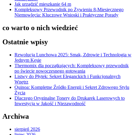
Jak urządzić mieszkanie 64 m
Kompleksowy Przewodnik po Żywieniu 8-Miesięcznego
Niemowlęcia: Kluczowe Wnioski i Praktyczne Porady
co warto o nich wiedzieć
Ostatnie wpisy
Rewolucja Lunchowa 2025: Smak, Zdrowie i Technologia w
Jednym Kęsie
Thermomix dla początkujących: Kompleksowy przewodnik
po świecie nowoczesnego gotowania
Listwy do Płytek: Sekret Eleganckich i Funkcjonalnych
Wnętrz
Quinoa: Kompletne Źródło Energii i Sekret Zdrowego Stylu
Życia
Dlaczego Oryginalne Tonery do Drukarek Laserowych to
Inwestycja w Jakość i Niezawodność
Archiwa
sierpień 2026
lipiec 2026