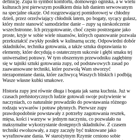
definicję. Zupa to symbol komfortu, domowego ogniska, a w wielu
kulturach jest pierwszym posiłkiem dnia lub daniem serwowanym
na specjalne okazje. Od rozgrzewającej pomidorowej w chłodny
dzień, przez orzeźwiający chłodnik latem, po bogaty, sycący gulasz,
który może stanowić samodzielne danie – zupy są nieskończenie
wszechstronne. Ich przygotowanie, choć często postrzegane jako
proste, kryje w sobie wiele niuansów, których opanowanie pozwala
przekształcić zwykły posiłek w kulinarną ucztę. Odpowiedni dobór
składników, technika gotowania, a także sztuka doprawiania to
elementy, które decydują o ostatecznym sukcesie i głębi smaku tej
uniwersalnej potrawy. W tym obszernym przewodniku zagłębimy
się w tajniki sztuki gotowania zupy, od podstawowych zasad po
zaawansowane techniki, które pozwolą Wam stworzyć
niezapomniane dania, które zachwycą Waszych bliskich i podbiją
Wasze własne kubki smakowe.
Historia zupy jest równie długa i bogata jak sama kuchnia. Już w
czasach prehistorycznych ludzie gotowali swoje pożywienie w
naczyniach, co naturalnie prowadziło do powstawania różnego
rodzaju wywarów i potraw płynnych. Pierwsze zupy
prawdopodobnie powstawały z potrzeby zagotowania resztek,
mięsa, kości i warzyw w jednym naczyniu, co pozwalało na
maksymalne wykorzystanie dostępnych składników. Z czasem
techniki ewoluowały, a zupy zaczęły być traktowane jako
wyrafinowane dania. W starożytnym Rzymie ceniono sobie