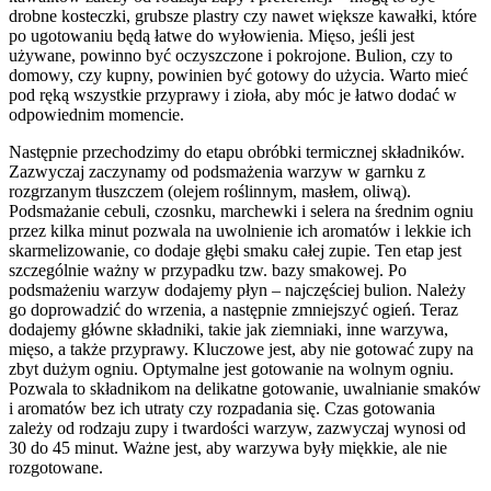
drobne kosteczki, grubsze plastry czy nawet większe kawałki, które
po ugotowaniu będą łatwe do wyłowienia. Mięso, jeśli jest
używane, powinno być oczyszczone i pokrojone. Bulion, czy to
domowy, czy kupny, powinien być gotowy do użycia. Warto mieć
pod ręką wszystkie przyprawy i zioła, aby móc je łatwo dodać w
odpowiednim momencie.
Następnie przechodzimy do etapu obróbki termicznej składników.
Zazwyczaj zaczynamy od podsmażenia warzyw w garnku z
rozgrzanym tłuszczem (olejem roślinnym, masłem, oliwą).
Podsmażanie cebuli, czosnku, marchewki i selera na średnim ogniu
przez kilka minut pozwala na uwolnienie ich aromatów i lekkie ich
skarmelizowanie, co dodaje głębi smaku całej zupie. Ten etap jest
szczególnie ważny w przypadku tzw. bazy smakowej. Po
podsmażeniu warzyw dodajemy płyn – najczęściej bulion. Należy
go doprowadzić do wrzenia, a następnie zmniejszyć ogień. Teraz
dodajemy główne składniki, takie jak ziemniaki, inne warzywa,
mięso, a także przyprawy. Kluczowe jest, aby nie gotować zupy na
zbyt dużym ogniu. Optymalne jest gotowanie na wolnym ogniu.
Pozwala to składnikom na delikatne gotowanie, uwalnianie smaków
i aromatów bez ich utraty czy rozpadania się. Czas gotowania
zależy od rodzaju zupy i twardości warzyw, zazwyczaj wynosi od
30 do 45 minut. Ważne jest, aby warzywa były miękkie, ale nie
rozgotowane.