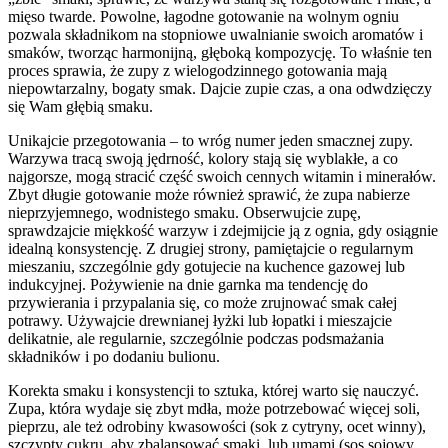
mięso twarde. Powolne, łagodne gotowanie na wolnym ogniu
pozwala składnikom na stopniowe uwalnianie swoich aromatów i
smaków, tworząc harmonijną, głęboką kompozycję. To właśnie ten
proces sprawia, że zupy z wielogodzinnego gotowania mają
niepowtarzalny, bogaty smak. Dajcie zupie czas, a ona odwdzięczy
się Wam głębią smaku.
Unikajcie przegotowania – to wróg numer jeden smacznej zupy.
Warzywa tracą swoją jędrność, kolory stają się wyblakłe, a co
najgorsze, mogą stracić część swoich cennych witamin i minerałów.
Zbyt długie gotowanie może również sprawić, że zupa nabierze
nieprzyjemnego, wodnistego smaku. Obserwujcie zupę,
sprawdzajcie miękkość warzyw i zdejmijcie ją z ognia, gdy osiągnie
idealną konsystencję. Z drugiej strony, pamiętajcie o regularnym
mieszaniu, szczególnie gdy gotujecie na kuchence gazowej lub
indukcyjnej. Pożywienie na dnie garnka ma tendencję do
przywierania i przypalania się, co może zrujnować smak całej
potrawy. Używajcie drewnianej łyżki lub łopatki i mieszajcie
delikatnie, ale regularnie, szczególnie podczas podsmażania
składników i po dodaniu bulionu.
Korekta smaku i konsystencji to sztuka, której warto się nauczyć.
Zupa, która wydaje się zbyt mdła, może potrzebować więcej soli,
pieprzu, ale też odrobiny kwasowości (sok z cytryny, ocet winny),
szczypty cukru, aby zbalansować smaki, lub umami (sos sojowy,