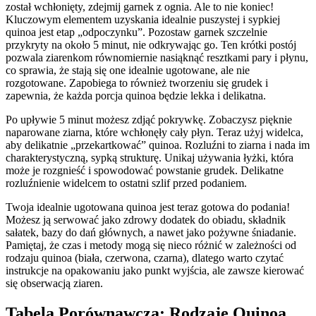
został wchłonięty, zdejmij garnek z ognia. Ale to nie koniec!
Kluczowym elementem uzyskania idealnie puszystej i sypkiej
quinoa jest etap „odpoczynku”. Pozostaw garnek szczelnie
przykryty na około 5 minut, nie odkrywając go. Ten krótki postój
pozwala ziarenkom równomiernie nasiąknąć resztkami pary i płynu,
co sprawia, że stają się one idealnie ugotowane, ale nie
rozgotowane. Zapobiega to również tworzeniu się grudek i
zapewnia, że każda porcja quinoa będzie lekka i delikatna.
Po upływie 5 minut możesz zdjąć pokrywkę. Zobaczysz pięknie
naparowane ziarna, które wchłonęły cały płyn. Teraz użyj widelca,
aby delikatnie „przekartkować” quinoa. Rozluźni to ziarna i nada im
charakterystyczną, sypką strukturę. Unikaj używania łyżki, która
może je rozgnieść i spowodować powstanie grudek. Delikatne
rozluźnienie widelcem to ostatni szlif przed podaniem.
Twoja idealnie ugotowana quinoa jest teraz gotowa do podania!
Możesz ją serwować jako zdrowy dodatek do obiadu, składnik
sałatek, bazy do dań głównych, a nawet jako pożywne śniadanie.
Pamiętaj, że czas i metody mogą się nieco różnić w zależności od
rodzaju quinoa (biała, czerwona, czarna), dlatego warto czytać
instrukcje na opakowaniu jako punkt wyjścia, ale zawsze kierować
się obserwacją ziaren.
Tabela Porównawcza: Rodzaje Quinoa