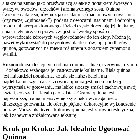
a także na zimno jako orzeźwiającą sałatkę z dodatkiem świeżych
warzyw, owoców, orzechów i aromatycznego sosu. Quinoa
świetnie nadaje się również jako składnik śniadaniowych owsianek
(czy raczej „quinoanek”), podana z owocami, nasionami i odrobiną
miodu lub syropu klonowego. Dzieci często doceniają jej delikatny
smak i teksturę, co sprawia, że jest to świetny sposób na
wprowadzenie zdrowych węglowodanów do ich diety. Można ją
nawet wykorzystać do przygotowania deserów, np. puddingów
quinoa, gotowanych na mleku roślinnym z dodatkiem cynamonu i
wanilii.
Różnorodność dostępnych odmian quinoa – biała, czerwona, czarna
– dodatkowo wzbogaca jej zastosowanie kulinarne. Biała quinoa
jest najbardziej popularna, gotuje się najszybciej i ma
najdelikatniejszy smak. Czerwona quinoa jest nieco bardziej
wytrzymała w gotowaniu, ma lekko słodszy smak i zachowuje swój
kształt, co czyni ją idealną do sałatek. Czarna quinoa jest
najtwardsza, ma najintensywniejszy smak i wymaga nieco
dłuższego gotowania, ale oferuje piękne, dekoracyjne wykończenie
potraw. Mieszanka trzech kolorów quinoa jest zarówno estetyczna,
jak i zapewnia zróżnicowaną teksturę.
Krok po Kroku: Jak Idealnie Ugotować
Quinoa