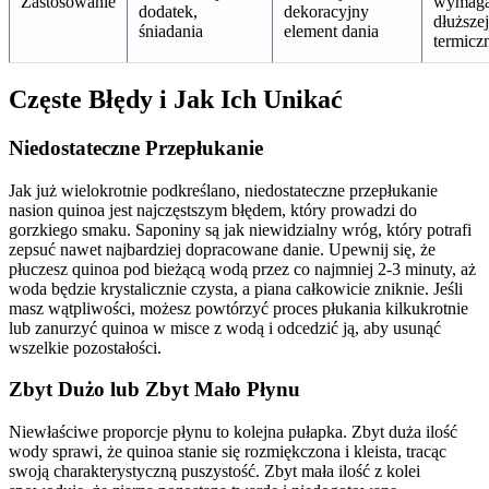
Zastosowanie
wymaga
dodatek,
dekoracyjny
dłuższe
śniadania
element dania
termicz
Częste Błędy i Jak Ich Unikać
Niedostateczne Przepłukanie
Jak już wielokrotnie podkreślano, niedostateczne przepłukanie
nasion quinoa jest najczęstszym błędem, który prowadzi do
gorzkiego smaku. Saponiny są jak niewidzialny wróg, który potrafi
zepsuć nawet najbardziej dopracowane danie. Upewnij się, że
płuczesz quinoa pod bieżącą wodą przez co najmniej 2-3 minuty, aż
woda będzie krystalicznie czysta, a piana całkowicie zniknie. Jeśli
masz wątpliwości, możesz powtórzyć proces płukania kilkukrotnie
lub zanurzyć quinoa w misce z wodą i odcedzić ją, aby usunąć
wszelkie pozostałości.
Zbyt Dużo lub Zbyt Mało Płynu
Niewłaściwe proporcje płynu to kolejna pułapka. Zbyt duża ilość
wody sprawi, że quinoa stanie się rozmiękczona i kleista, tracąc
swoją charakterystyczną puszystość. Zbyt mała ilość z kolei