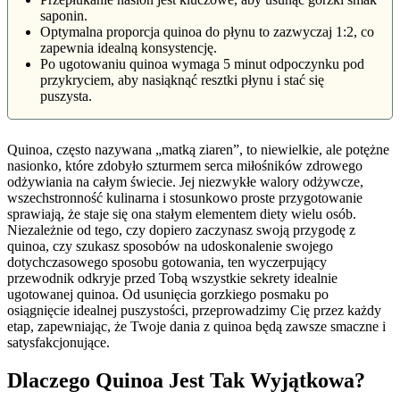
saponin.
Optymalna proporcja quinoa do płynu to zazwyczaj 1:2, co
zapewnia idealną konsystencję.
Po ugotowaniu quinoa wymaga 5 minut odpoczynku pod
przykryciem, aby nasiąknąć resztki płynu i stać się
puszysta.
Quinoa, często nazywana „matką ziaren”, to niewielkie, ale potężne
nasionko, które zdobyło szturmem serca miłośników zdrowego
odżywiania na całym świecie. Jej niezwykłe walory odżywcze,
wszechstronność kulinarna i stosunkowo proste przygotowanie
sprawiają, że staje się ona stałym elementem diety wielu osób.
Niezależnie od tego, czy dopiero zaczynasz swoją przygodę z
quinoa, czy szukasz sposobów na udoskonalenie swojego
dotychczasowego sposobu gotowania, ten wyczerpujący
przewodnik odkryje przed Tobą wszystkie sekrety idealnie
ugotowanej quinoa. Od usunięcia gorzkiego posmaku po
osiągnięcie idealnej puszystości, przeprowadzimy Cię przez każdy
etap, zapewniając, że Twoje dania z quinoa będą zawsze smaczne i
satysfakcjonujące.
Dlaczego Quinoa Jest Tak Wyjątkowa?