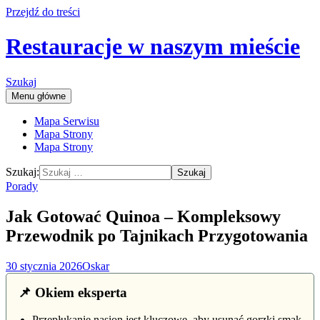
Przejdź do treści
Restauracje w naszym mieście
Szukaj
Menu główne
Mapa Serwisu
Mapa Strony
Mapa Strony
Szukaj:
Porady
Jak Gotować Quinoa – Kompleksowy
Przewodnik po Tajnikach Przygotowania
30 stycznia 2026
Oskar
📌 Okiem eksperta
Przepłukanie nasion jest kluczowe, aby usunąć gorzki smak