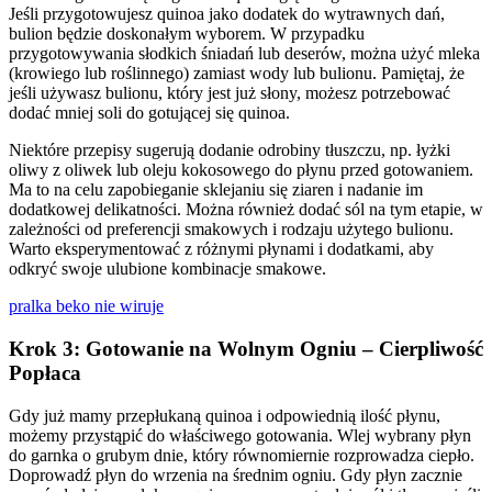
Jeśli przygotowujesz quinoa jako dodatek do wytrawnych dań,
bulion będzie doskonałym wyborem. W przypadku
przygotowywania słodkich śniadań lub deserów, można użyć mleka
(krowiego lub roślinnego) zamiast wody lub bulionu. Pamiętaj, że
jeśli używasz bulionu, który jest już słony, możesz potrzebować
dodać mniej soli do gotującej się quinoa.
Niektóre przepisy sugerują dodanie odrobiny tłuszczu, np. łyżki
oliwy z oliwek lub oleju kokosowego do płynu przed gotowaniem.
Ma to na celu zapobieganie sklejaniu się ziaren i nadanie im
dodatkowej delikatności. Można również dodać sól na tym etapie, w
zależności od preferencji smakowych i rodzaju użytego bulionu.
Warto eksperymentować z różnymi płynami i dodatkami, aby
odkryć swoje ulubione kombinacje smakowe.
pralka beko nie wiruje
Krok 3: Gotowanie na Wolnym Ogniu – Cierpliwość
Popłaca
Gdy już mamy przepłukaną quinoa i odpowiednią ilość płynu,
możemy przystąpić do właściwego gotowania. Wlej wybrany płyn
do garnka o grubym dnie, który równomiernie rozprowadza ciepło.
Doprowadź płyn do wrzenia na średnim ogniu. Gdy płyn zacznie