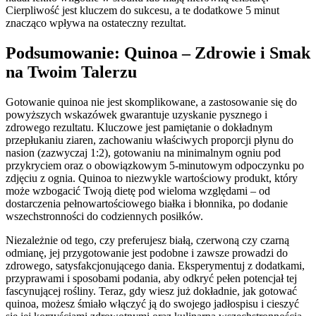
Cierpliwość jest kluczem do sukcesu, a te dodatkowe 5 minut
znacząco wpływa na ostateczny rezultat.
Podsumowanie: Quinoa – Zdrowie i Smak
na Twoim Talerzu
Gotowanie quinoa nie jest skomplikowane, a zastosowanie się do
powyższych wskazówek gwarantuje uzyskanie pysznego i
zdrowego rezultatu. Kluczowe jest pamiętanie o dokładnym
przepłukaniu ziaren, zachowaniu właściwych proporcji płynu do
nasion (zazwyczaj 1:2), gotowaniu na minimalnym ogniu pod
przykryciem oraz o obowiązkowym 5-minutowym odpoczynku po
zdjęciu z ognia. Quinoa to niezwykle wartościowy produkt, który
może wzbogacić Twoją dietę pod wieloma względami – od
dostarczenia pełnowartościowego białka i błonnika, po dodanie
wszechstronności do codziennych posiłków.
Niezależnie od tego, czy preferujesz białą, czerwoną czy czarną
odmianę, jej przygotowanie jest podobne i zawsze prowadzi do
zdrowego, satysfakcjonującego dania. Eksperymentuj z dodatkami,
przyprawami i sposobami podania, aby odkryć pełen potencjał tej
fascynującej rośliny. Teraz, gdy wiesz już dokładnie, jak gotować
quinoa, możesz śmiało włączyć ją do swojego jadłospisu i cieszyć