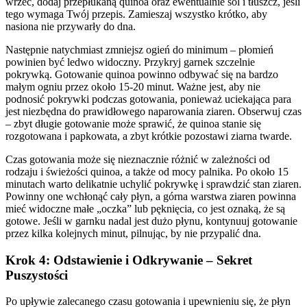
wrzeć, dodaj przepłukaną quinoa oraz ewentualnie sól i tłuszcz, jeśli
tego wymaga Twój przepis. Zamieszaj wszystko krótko, aby
nasiona nie przywarły do dna.
Następnie natychmiast zmniejsz ogień do minimum – płomień
powinien być ledwo widoczny. Przykryj garnek szczelnie
pokrywką. Gotowanie quinoa powinno odbywać się na bardzo
małym ogniu przez około 15-20 minut. Ważne jest, aby nie
podnosić pokrywki podczas gotowania, ponieważ uciekająca para
jest niezbędna do prawidłowego naparowania ziaren. Obserwuj czas
– zbyt długie gotowanie może sprawić, że quinoa stanie się
rozgotowana i papkowata, a zbyt krótkie pozostawi ziarna twarde.
Czas gotowania może się nieznacznie różnić w zależności od
rodzaju i świeżości quinoa, a także od mocy palnika. Po około 15
minutach warto delikatnie uchylić pokrywkę i sprawdzić stan ziaren.
Powinny one wchłonąć cały płyn, a górna warstwa ziaren powinna
mieć widoczne małe „oczka” lub pęknięcia, co jest oznaką, że są
gotowe. Jeśli w garnku nadal jest dużo płynu, kontynuuj gotowanie
przez kilka kolejnych minut, pilnując, by nie przypalić dna.
Krok 4: Odstawienie i Odkrywanie – Sekret
Puszystości
Po upływie zalecanego czasu gotowania i upewnieniu się, że płyn