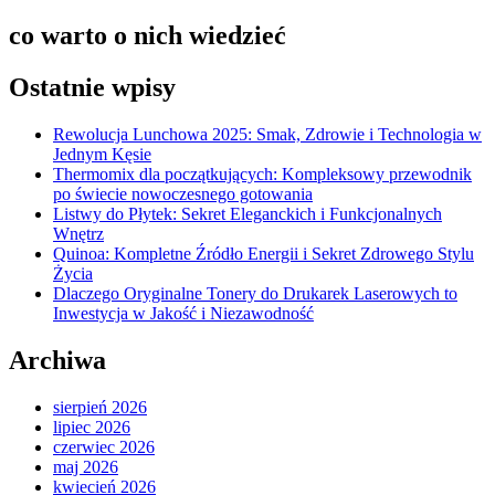
co warto o nich wiedzieć
Ostatnie wpisy
Rewolucja Lunchowa 2025: Smak, Zdrowie i Technologia w
Jednym Kęsie
Thermomix dla początkujących: Kompleksowy przewodnik
po świecie nowoczesnego gotowania
Listwy do Płytek: Sekret Eleganckich i Funkcjonalnych
Wnętrz
Quinoa: Kompletne Źródło Energii i Sekret Zdrowego Stylu
Życia
Dlaczego Oryginalne Tonery do Drukarek Laserowych to
Inwestycja w Jakość i Niezawodność
Archiwa
sierpień 2026
lipiec 2026
czerwiec 2026
maj 2026
kwiecień 2026