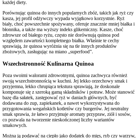
każdej diety.
Porównując quinoa do innych popularnych zbóż, takich jak ryż czy
kasza, jej profil odżywczy wypada wyjątkowo korzystnie. Ryż
biały, choć powszechnie spożywany, oferuje znacznie mniej białka i
błonnika, a także ma wyższy indeks glikemiczny. Kasze, choć
zdrowsze od białego ryżu, często nie dorównują quinoa pod
względem zawartości kompletnego białka. Właśnie te cechy
sprawiają, że quinoa wyróżnia się na tle innych produktów
zbożowych, zasługując na miano „superfood”.
Wszechstronność Kulinarna Quinoa
Poza swoimi walorami zdrowotnymi, quinoa zachwyca również
swoją wszechstronnością w kuchni. Jej lekko orzechowy smak i
przyjemna, lekko chrupiąca tekstura sprawiają, że doskonale
komponuje się z szeroką gamą składników i potraw. Może stanowić
bazę dla sałatek, zastępować ryż w daniach głównych, być
dodawana do zup, zapiekanek, a nawet wykorzystywana do
przygotowania wegańskich kotletów czy burgerów. Jej neutralny
smak sprawia, że łatwo przyjmuje aromaty przypraw, ziół i sosów,
co pozwala na tworzenie nieskończonej liczby wariantów
smakowych.
Można ją podawać na ciepło jako dodatek do mięs, ryb czy warzyw,