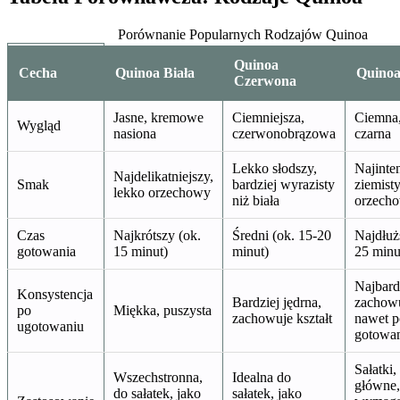
Porównanie Popularnych Rodzajów Quinoa
Quinoa
Cecha
Quinoa Biała
Quinoa
Czerwona
Jasne, kremowe
Ciemniejsza,
Ciemna,
Wygląd
nasiona
czerwonobrązowa
czarna
Lekko słodszy,
Najinte
Najdelikatniejszy,
Smak
bardziej wyrazisty
ziemisty
lekko orzechowy
niż biała
orzech
Czas
Najkrótszy (ok.
Średni (ok. 15-20
Najdłuż
gotowania
15 minut)
minut)
25 minu
Najbardz
Konsystencja
Bardziej jędrna,
zachowu
po
Miękka, puszysta
zachowuje kształt
nawet p
ugotowaniu
gotowa
Sałatki,
Wszechstronna,
Idealna do
główne,
do sałatek, jako
sałatek, jako