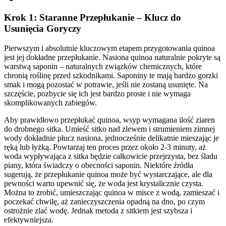
Krok 1: Staranne Przepłukanie – Klucz do
Usunięcia Goryczy
Pierwszym i absolutnie kluczowym etapem przygotowania quinoa
jest jej dokładne przepłukanie. Nasiona quinoa naturalnie pokryte są
warstwą saponin – naturalnych związków chemicznych, które
chronią roślinę przed szkodnikami. Saponiny te mają bardzo gorzki
smak i mogą pozostać w potrawie, jeśli nie zostaną usunięte. Na
szczęście, pozbycie się ich jest bardzo proste i nie wymaga
skomplikowanych zabiegów.
Aby prawidłowo przepłukać quinoa, wsyp wymagana ilość ziaren
do drobnego sitka. Umieść sitko nad zlewem i strumieniem zimnej
wody dokładnie płucz nasiona, jednocześnie delikatnie mieszając je
ręką lub łyżką. Powtarzaj ten proces przez około 2-3 minuty, aż
woda wypływająca z sitka będzie całkowicie przejrzysta, bez śladu
piany, która świadczy o obecności saponin. Niektóre źródła
sugerują, że przepłukanie quinoa może być wystarczające, ale dla
pewności warto upewnić się, że woda jest krystalicznie czysta.
Można to zrobić, umieszczając quinoa w misce z wodą, zamieszać i
poczekać chwilę, aż zanieczyszczenia opadną na dno, po czym
ostrożnie zlać wodę. Jednak metoda z sitkiem jest szybsza i
efektywniejsza.