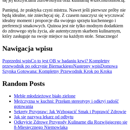
się jej korzyściami zdrowotnymi oraz kulinarną wszechstronnością.
Pamiętaj, że praktyka czyni mistrza. Nawet jeśli pierwsze próby nie
będą idealne, nie zniechęcaj się. Z czasem nauczysz się wyczuwać
idealny moment i proporcje dla swojego sprzętu kuchennego i
preferencji smakowych. Quinoa jest nie tylko modnym dodatkiem
do zdrowego stylu życia, ale autentycznym skarbem kulinarnym,
który zasługuje na swoje miejsce na każdym stole. Smacznego!
Nawigacja wpisu
Poprzedni wpis
Co to jest OB w badaniu krwi? Kompletny
przewodnik po odczynie Biernackiego
Następny wpis
Domowa
Szynka Gotowana: Kompletny Przewodnik Krok po Kroku
Random Posts
Meble młodzieżowe biało zielone
Mężczyzna w kuchni: Przełam stereotypy i odkryj radość
gotowania
Sekrety Przypraw: Jak Wzbogacić Smak i Poprawić Zdrowie
Jak się nazywa lekarz od odbytu
Odkryjcie Zdrowe Przygody Kulinarne dla Rozwijającego się
8-Miesięcznego Niemowlaka