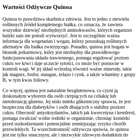
Wartości Odżywcze Quinoa
Quinoa to prawdziwa skarbnica zdrowia. Jest to jedno z niewielu
roślinnych źródeł kompletnego białka, co oznacza, że zawiera
wszystkie dziewięć niezbędnych aminokwasów, których organizm
ludzki sam nie potrafi wytworzyć. Jest to szczególnie ważna
informacja dla wegetarian i wegan, którzy poszukują roślinnych
alternatyw dla białka zwierzęcego. Ponadto, quinoa jest bogata w
błonnik pokarmowy, który jest niezbędny dla prawidłowego
funkcjonowania układu trawiennego, pomaga regulować poziom
cukru we krwi i daje uczucie sytości, co może być pomocne w
kontroli wagi. W jej skład wchodzą również ważne minerały, takie
jak magnez, fosfor, mangan, żelazo i cynk, a także witaminy z grupy
B, w tym kwas foliowy.
Co więcej, quinoa jest naturalnie bezglutenowa, co czyni ją
doskonałym wyborem dla osób cierpiących na celiakię lub
nietolerancję glutenu. Jej niski indeks glikemiczny sprawia, że jest
bezpieczna dla diabetyków i osób dbających o stabilny poziom
cukru. Obecność antyoksydantów, takich jak kwercetyna i kemferol,
pomaga zwalczać wolne rodniki w organizmie, chroniąc komórki
przed uszkodzeniami i potencjalnie zmniejszając ryzyko chorób
przewlekłych. Ta wszechstronność odżywcza sprawia, że quinoa
jest nie tylko smacznym, ale i niezwykle zdrowym dodatkiem do