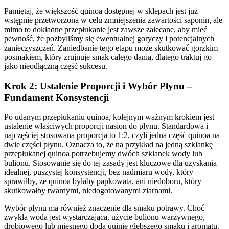
Pamiętaj, że większość quinoa dostępnej w sklepach jest już
wstępnie przetworzona w celu zmniejszenia zawartości saponin, ale
mimo to dokładne przepłukanie jest zawsze zalecane, aby mieć
pewność, że pozbyliśmy się ewentualnej goryczy i potencjalnych
zanieczyszczeń. Zaniedbanie tego etapu może skutkować gorzkim
posmakiem, który zrujnuje smak całego dania, dlatego traktuj go
jako nieodłączną część sukcesu.
Krok 2: Ustalenie Proporcji i Wybór Płynu –
Fundament Konsystencji
Po udanym przepłukaniu quinoa, kolejnym ważnym krokiem jest
ustalenie właściwych proporcji nasion do płynu. Standardowa i
najczęściej stosowana proporcja to 1:2, czyli jedna część quinoa na
dwie części płynu. Oznacza to, że na przykład na jedną szklankę
przepłukanej quinoa potrzebujemy dwóch szklanek wody lub
bulionu. Stosowanie się do tej zasady jest kluczowe dla uzyskania
idealnej, puszystej konsystencji, bez nadmiaru wody, który
sprawiłby, że quinoa byłaby papkowata, ani niedoboru, który
skutkowałby twardymi, niedogotowanymi ziarnami.
Wybór płynu ma również znaczenie dla smaku potrawy. Choć
zwykła woda jest wystarczająca, użycie bulionu warzywnego,
drobiowego lub mięsnego doda quinie głębszego smaku i aromatu.