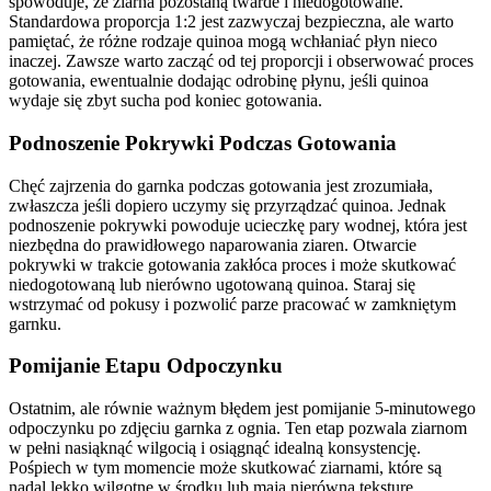
spowoduje, że ziarna pozostaną twarde i niedogotowane.
Standardowa proporcja 1:2 jest zazwyczaj bezpieczna, ale warto
pamiętać, że różne rodzaje quinoa mogą wchłaniać płyn nieco
inaczej. Zawsze warto zacząć od tej proporcji i obserwować proces
gotowania, ewentualnie dodając odrobinę płynu, jeśli quinoa
wydaje się zbyt sucha pod koniec gotowania.
Podnoszenie Pokrywki Podczas Gotowania
Chęć zajrzenia do garnka podczas gotowania jest zrozumiała,
zwłaszcza jeśli dopiero uczymy się przyrządzać quinoa. Jednak
podnoszenie pokrywki powoduje ucieczkę pary wodnej, która jest
niezbędna do prawidłowego naparowania ziaren. Otwarcie
pokrywki w trakcie gotowania zakłóca proces i może skutkować
niedogotowaną lub nierówno ugotowaną quinoa. Staraj się
wstrzymać od pokusy i pozwolić parze pracować w zamkniętym
garnku.
Pomijanie Etapu Odpoczynku
Ostatnim, ale równie ważnym błędem jest pomijanie 5-minutowego
odpoczynku po zdjęciu garnka z ognia. Ten etap pozwala ziarnom
w pełni nasiąknąć wilgocią i osiągnąć idealną konsystencję.
Pośpiech w tym momencie może skutkować ziarnami, które są
nadal lekko wilgotne w środku lub mają nierówną teksturę.