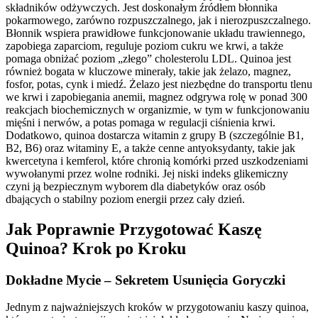
składników odżywczych. Jest doskonałym źródłem błonnika
pokarmowego, zarówno rozpuszczalnego, jak i nierozpuszczalnego.
Błonnik wspiera prawidłowe funkcjonowanie układu trawiennego,
zapobiega zaparciom, reguluje poziom cukru we krwi, a także
pomaga obniżać poziom „złego” cholesterolu LDL. Quinoa jest
również bogata w kluczowe minerały, takie jak żelazo, magnez,
fosfor, potas, cynk i miedź. Żelazo jest niezbędne do transportu tlenu
we krwi i zapobiegania anemii, magnez odgrywa rolę w ponad 300
reakcjach biochemicznych w organizmie, w tym w funkcjonowaniu
mięśni i nerwów, a potas pomaga w regulacji ciśnienia krwi.
Dodatkowo, quinoa dostarcza witamin z grupy B (szczególnie B1,
B2, B6) oraz witaminy E, a także cenne antyoksydanty, takie jak
kwercetyna i kemferol, które chronią komórki przed uszkodzeniami
wywołanymi przez wolne rodniki. Jej niski indeks glikemiczny
czyni ją bezpiecznym wyborem dla diabetyków oraz osób
dbających o stabilny poziom energii przez cały dzień.
Jak Poprawnie Przygotować Kaszę
Quinoa? Krok po Kroku
Dokładne Mycie – Sekretem Usunięcia Goryczki
Jednym z najważniejszych kroków w przygotowaniu kaszy quinoa,