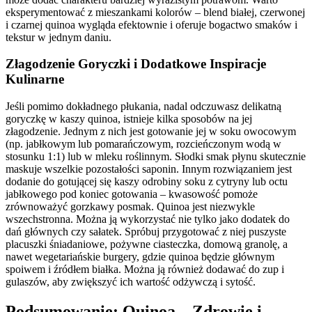
eksperymentować z mieszankami kolorów – blend białej, czerwonej
i czarnej quinoa wygląda efektownie i oferuje bogactwo smaków i
tekstur w jednym daniu.
Złagodzenie Goryczki i Dodatkowe Inspiracje
Kulinarne
Jeśli pomimo dokładnego płukania, nadal odczuwasz delikatną
goryczkę w kaszy quinoa, istnieje kilka sposobów na jej
złagodzenie. Jednym z nich jest gotowanie jej w soku owocowym
(np. jabłkowym lub pomarańczowym, rozcieńczonym wodą w
stosunku 1:1) lub w mleku roślinnym. Słodki smak płynu skutecznie
maskuje wszelkie pozostałości saponin. Innym rozwiązaniem jest
dodanie do gotującej się kaszy odrobiny soku z cytryny lub octu
jabłkowego pod koniec gotowania – kwasowość pomoże
zrównoważyć gorzkawy posmak. Quinoa jest niezwykle
wszechstronna. Można ją wykorzystać nie tylko jako dodatek do
dań głównych czy sałatek. Spróbuj przygotować z niej puszyste
placuszki śniadaniowe, pożywne ciasteczka, domową granolę, a
nawet wegetariańskie burgery, gdzie quinoa będzie głównym
spoiwem i źródłem białka. Można ją również dodawać do zup i
gulaszów, aby zwiększyć ich wartość odżywczą i sytość.
Podsumowanie: Quinoa – Zdrowie i