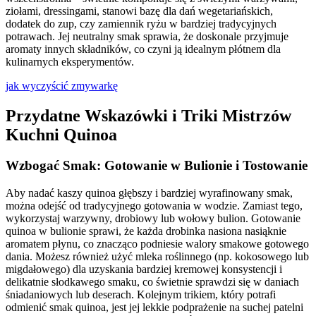
ziołami, dressingami, stanowi bazę dla dań wegetariańskich,
dodatek do zup, czy zamiennik ryżu w bardziej tradycyjnych
potrawach. Jej neutralny smak sprawia, że doskonale przyjmuje
aromaty innych składników, co czyni ją idealnym płótnem dla
kulinarnych eksperymentów.
jak wyczyścić zmywarkę
Przydatne Wskazówki i Triki Mistrzów
Kuchni Quinoa
Wzbogać Smak: Gotowanie w Bulionie i Tostowanie
Aby nadać kaszy quinoa głębszy i bardziej wyrafinowany smak,
można odejść od tradycyjnego gotowania w wodzie. Zamiast tego,
wykorzystaj warzywny, drobiowy lub wołowy bulion. Gotowanie
quinoa w bulionie sprawi, że każda drobinka nasiona nasiąknie
aromatem płynu, co znacząco podniesie walory smakowe gotowego
dania. Możesz również użyć mleka roślinnego (np. kokosowego lub
migdałowego) dla uzyskania bardziej kremowej konsystencji i
delikatnie słodkawego smaku, co świetnie sprawdzi się w daniach
śniadaniowych lub deserach. Kolejnym trikiem, który potrafi
odmienić smak quinoa, jest jej lekkie podprażenie na suchej patelni