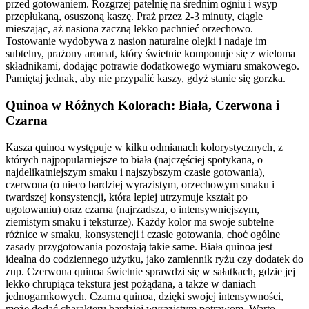
przed gotowaniem. Rozgrzej patelnię na średnim ogniu i wsyp
przepłukaną, osuszoną kaszę. Praż przez 2-3 minuty, ciągle
mieszając, aż nasiona zaczną lekko pachnieć orzechowo.
Tostowanie wydobywa z nasion naturalne olejki i nadaje im
subtelny, prażony aromat, który świetnie komponuje się z wieloma
składnikami, dodając potrawie dodatkowego wymiaru smakowego.
Pamiętaj jednak, aby nie przypalić kaszy, gdyż stanie się gorzka.
Quinoa w Różnych Kolorach: Biała, Czerwona i
Czarna
Kasza quinoa występuje w kilku odmianach kolorystycznych, z
których najpopularniejsze to biała (najczęściej spotykana, o
najdelikatniejszym smaku i najszybszym czasie gotowania),
czerwona (o nieco bardziej wyrazistym, orzechowym smaku i
twardszej konsystencji, która lepiej utrzymuje kształt po
ugotowaniu) oraz czarna (najrzadsza, o intensywniejszym,
ziemistym smaku i teksturze). Każdy kolor ma swoje subtelne
różnice w smaku, konsystencji i czasie gotowania, choć ogólne
zasady przygotowania pozostają takie same. Biała quinoa jest
idealna do codziennego użytku, jako zamiennik ryżu czy dodatek do
zup. Czerwona quinoa świetnie sprawdzi się w sałatkach, gdzie jej
lekko chrupiąca tekstura jest pożądana, a także w daniach
jednogarnkowych. Czarna quinoa, dzięki swojej intensywności,
może dodać charakteru bardziej wyrazistym potrawom. Warto