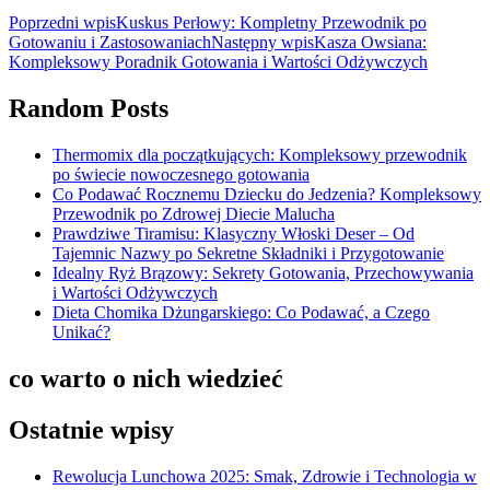
Nawigacja
Poprzedni wpis
Kuskus Perłowy: Kompletny Przewodnik po
Gotowaniu i Zastosowaniach
Następny wpis
Kasza Owsiana:
wpisu
Kompleksowy Poradnik Gotowania i Wartości Odżywczych
Random Posts
Thermomix dla początkujących: Kompleksowy przewodnik
po świecie nowoczesnego gotowania
Co Podawać Rocznemu Dziecku do Jedzenia? Kompleksowy
Przewodnik po Zdrowej Diecie Malucha
Prawdziwe Tiramisu: Klasyczny Włoski Deser – Od
Tajemnic Nazwy po Sekretne Składniki i Przygotowanie
Idealny Ryż Brązowy: Sekrety Gotowania, Przechowywania
i Wartości Odżywczych
Dieta Chomika Dżungarskiego: Co Podawać, a Czego
Unikać?
co warto o nich wiedzieć
Ostatnie wpisy
Rewolucja Lunchowa 2025: Smak, Zdrowie i Technologia w