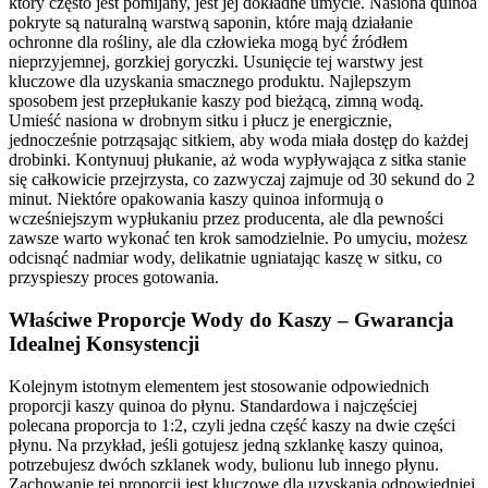
który często jest pomijany, jest jej dokładne umycie. Nasiona quinoa
pokryte są naturalną warstwą saponin, które mają działanie
ochronne dla rośliny, ale dla człowieka mogą być źródłem
nieprzyjemnej, gorzkiej goryczki. Usunięcie tej warstwy jest
kluczowe dla uzyskania smacznego produktu. Najlepszym
sposobem jest przepłukanie kaszy pod bieżącą, zimną wodą.
Umieść nasiona w drobnym sitku i płucz je energicznie,
jednocześnie potrząsając sitkiem, aby woda miała dostęp do każdej
drobinki. Kontynuuj płukanie, aż woda wypływająca z sitka stanie
się całkowicie przejrzysta, co zazwyczaj zajmuje od 30 sekund do 2
minut. Niektóre opakowania kaszy quinoa informują o
wcześniejszym wypłukaniu przez producenta, ale dla pewności
zawsze warto wykonać ten krok samodzielnie. Po umyciu, możesz
odcisnąć nadmiar wody, delikatnie ugniatając kaszę w sitku, co
przyspieszy proces gotowania.
Właściwe Proporcje Wody do Kaszy – Gwarancja
Idealnej Konsystencji
Kolejnym istotnym elementem jest stosowanie odpowiednich
proporcji kaszy quinoa do płynu. Standardowa i najczęściej
polecana proporcja to 1:2, czyli jedna część kaszy na dwie części
płynu. Na przykład, jeśli gotujesz jedną szklankę kaszy quinoa,
potrzebujesz dwóch szklanek wody, bulionu lub innego płynu.
Zachowanie tej proporcji jest kluczowe dla uzyskania odpowiedniej,