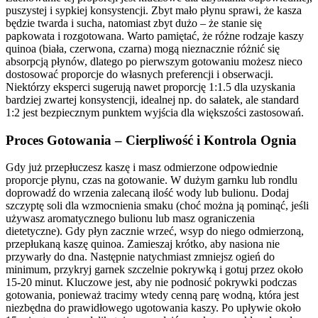
puszystej i sypkiej konsystencji. Zbyt mało płynu sprawi, że kasza
będzie twarda i sucha, natomiast zbyt dużo – że stanie się
papkowata i rozgotowana. Warto pamiętać, że różne rodzaje kaszy
quinoa (biała, czerwona, czarna) mogą nieznacznie różnić się
absorpcją płynów, dlatego po pierwszym gotowaniu możesz nieco
dostosować proporcje do własnych preferencji i obserwacji.
Niektórzy eksperci sugerują nawet proporcję 1:1.5 dla uzyskania
bardziej zwartej konsystencji, idealnej np. do sałatek, ale standard
1:2 jest bezpiecznym punktem wyjścia dla większości zastosowań.
Proces Gotowania – Cierpliwość i Kontrola Ognia
Gdy już przepłuczesz kaszę i masz odmierzone odpowiednie
proporcje płynu, czas na gotowanie. W dużym garnku lub rondlu
doprowadź do wrzenia zalecaną ilość wody lub bulionu. Dodaj
szczyptę soli dla wzmocnienia smaku (choć można ją pominąć, jeśli
używasz aromatycznego bulionu lub masz ograniczenia
dietetyczne). Gdy płyn zacznie wrzeć, wsyp do niego odmierzoną,
przepłukaną kaszę quinoa. Zamieszaj krótko, aby nasiona nie
przywarły do dna. Następnie natychmiast zmniejsz ogień do
minimum, przykryj garnek szczelnie pokrywką i gotuj przez około
15-20 minut. Kluczowe jest, aby nie podnosić pokrywki podczas
gotowania, ponieważ tracimy wtedy cenną parę wodną, która jest
niezbędna do prawidłowego ugotowania kaszy. Po upływie około