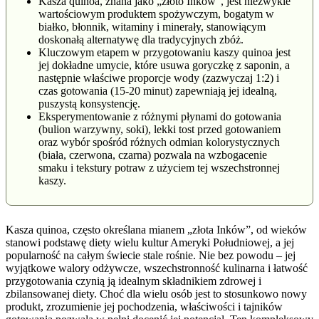
Kasza quinoa, znana jako „złoto Inków”, jest niezwykle
wartościowym produktem spożywczym, bogatym w
białko, błonnik, witaminy i minerały, stanowiącym
doskonałą alternatywę dla tradycyjnych zbóż.
Kluczowym etapem w przygotowaniu kaszy quinoa jest
jej dokładne umycie, które usuwa goryczkę z saponin, a
następnie właściwe proporcje wody (zazwyczaj 1:2) i
czas gotowania (15-20 minut) zapewniają jej idealną,
puszystą konsystencję.
Eksperymentowanie z różnymi płynami do gotowania
(bulion warzywny, soki), lekki tost przed gotowaniem
oraz wybór spośród różnych odmian kolorystycznych
(biała, czerwona, czarna) pozwala na wzbogacenie
smaku i tekstury potraw z użyciem tej wszechstronnej
kaszy.
Kasza quinoa, często określana mianem „złota Inków”, od wieków
stanowi podstawę diety wielu kultur Ameryki Południowej, a jej
popularność na całym świecie stale rośnie. Nie bez powodu – jej
wyjątkowe walory odżywcze, wszechstronność kulinarna i łatwość
przygotowania czynią ją idealnym składnikiem zdrowej i
zbilansowanej diety. Choć dla wielu osób jest to stosunkowo nowy
produkt, zrozumienie jej pochodzenia, właściwości i tajników