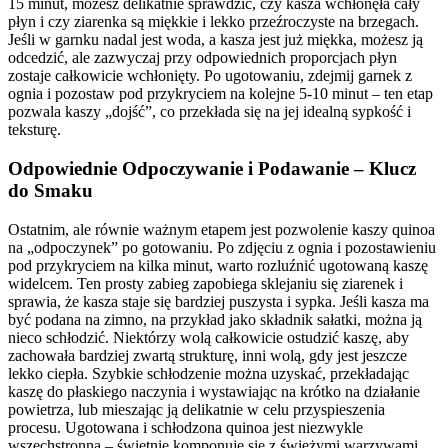
15 minut, możesz delikatnie sprawdzić, czy kasza wchłonęła cały
płyn i czy ziarenka są miękkie i lekko przeźroczyste na brzegach.
Jeśli w garnku nadal jest woda, a kasza jest już miękka, możesz ją
odcedzić, ale zazwyczaj przy odpowiednich proporcjach płyn
zostaje całkowicie wchłonięty. Po ugotowaniu, zdejmij garnek z
ognia i pozostaw pod przykryciem na kolejne 5-10 minut – ten etap
pozwala kaszy „dojść”, co przekłada się na jej idealną sypkość i
teksturę.
Odpowiednie Odpoczywanie i Podawanie – Klucz
do Smaku
Ostatnim, ale równie ważnym etapem jest pozwolenie kaszy quinoa
na „odpoczynek” po gotowaniu. Po zdjęciu z ognia i pozostawieniu
pod przykryciem na kilka minut, warto rozluźnić ugotowaną kaszę
widelcem. Ten prosty zabieg zapobiega sklejaniu się ziarenek i
sprawia, że kasza staje się bardziej puszysta i sypka. Jeśli kasza ma
być podana na zimno, na przykład jako składnik sałatki, można ją
nieco schłodzić. Niektórzy wolą całkowicie ostudzić kaszę, aby
zachowała bardziej zwartą strukturę, inni wolą, gdy jest jeszcze
lekko ciepła. Szybkie schłodzenie można uzyskać, przekładając
kaszę do płaskiego naczynia i wystawiając na krótko na działanie
powietrza, lub mieszając ją delikatnie w celu przyspieszenia
procesu. Ugotowana i schłodzona quinoa jest niezwykle
wszechstronna – świetnie komponuje się z świeżymi warzywami,