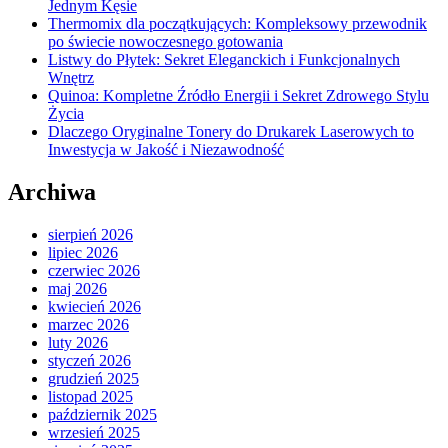
Jednym Kęsie
Thermomix dla początkujących: Kompleksowy przewodnik
po świecie nowoczesnego gotowania
Listwy do Płytek: Sekret Eleganckich i Funkcjonalnych
Wnętrz
Quinoa: Kompletne Źródło Energii i Sekret Zdrowego Stylu
Życia
Dlaczego Oryginalne Tonery do Drukarek Laserowych to
Inwestycja w Jakość i Niezawodność
Archiwa
sierpień 2026
lipiec 2026
czerwiec 2026
maj 2026
kwiecień 2026
marzec 2026
luty 2026
styczeń 2026
grudzień 2025
listopad 2025
październik 2025
wrzesień 2025