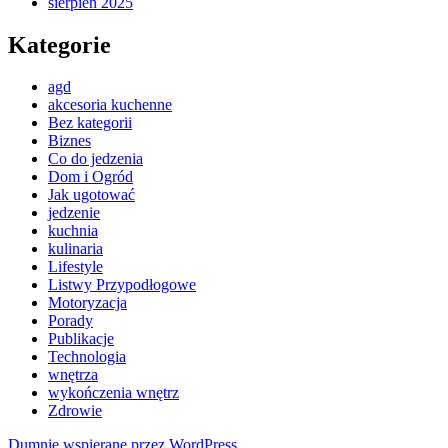
sierpień 2025
Kategorie
agd
akcesoria kuchenne
Bez kategorii
Biznes
Co do jedzenia
Dom i Ogród
Jak ugotować
jedzenie
kuchnia
kulinaria
Lifestyle
Listwy Przypodłogowe
Motoryzacja
Porady
Publikacje
Technologia
wnętrza
wykończenia wnętrz
Zdrowie
Dumnie wspierane przez WordPress