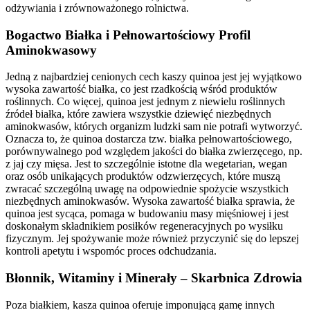
odżywiania i zrównoważonego rolnictwa.
Bogactwo Białka i Pełnowartościowy Profil
Aminokwasowy
Jedną z najbardziej cenionych cech kaszy quinoa jest jej wyjątkowo
wysoka zawartość białka, co jest rzadkością wśród produktów
roślinnych. Co więcej, quinoa jest jednym z niewielu roślinnych
źródeł białka, które zawiera wszystkie dziewięć niezbędnych
aminokwasów, których organizm ludzki sam nie potrafi wytworzyć.
Oznacza to, że quinoa dostarcza tzw. białka pełnowartościowego,
porównywalnego pod względem jakości do białka zwierzęcego, np.
z jaj czy mięsa. Jest to szczególnie istotne dla wegetarian, wegan
oraz osób unikających produktów odzwierzęcych, które muszą
zwracać szczególną uwagę na odpowiednie spożycie wszystkich
niezbędnych aminokwasów. Wysoka zawartość białka sprawia, że
quinoa jest sycąca, pomaga w budowaniu masy mięśniowej i jest
doskonałym składnikiem posiłków regeneracyjnych po wysiłku
fizycznym. Jej spożywanie może również przyczynić się do lepszej
kontroli apetytu i wspomóc proces odchudzania.
Błonnik, Witaminy i Minerały – Skarbnica Zdrowia
Poza białkiem, kasza quinoa oferuje imponującą gamę innych