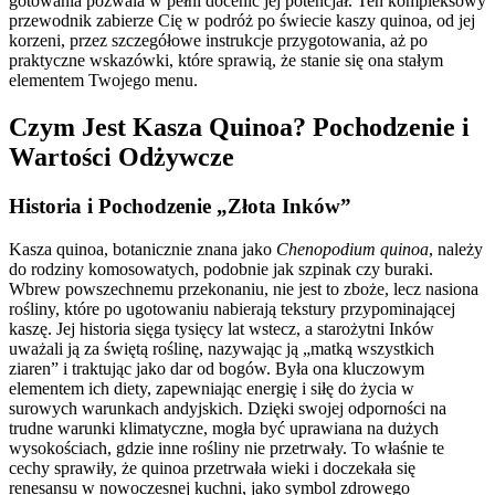
gotowania pozwala w pełni docenić jej potencjał. Ten kompleksowy
przewodnik zabierze Cię w podróż po świecie kaszy quinoa, od jej
korzeni, przez szczegółowe instrukcje przygotowania, aż po
praktyczne wskazówki, które sprawią, że stanie się ona stałym
elementem Twojego menu.
Czym Jest Kasza Quinoa? Pochodzenie i
Wartości Odżywcze
Historia i Pochodzenie „Złota Inków”
Kasza quinoa, botanicznie znana jako
Chenopodium quinoa
, należy
do rodziny komosowatych, podobnie jak szpinak czy buraki.
Wbrew powszechnemu przekonaniu, nie jest to zboże, lecz nasiona
rośliny, które po ugotowaniu nabierają tekstury przypominającej
kaszę. Jej historia sięga tysięcy lat wstecz, a starożytni Inków
uważali ją za świętą roślinę, nazywając ją „matką wszystkich
ziaren” i traktując jako dar od bogów. Była ona kluczowym
elementem ich diety, zapewniając energię i siłę do życia w
surowych warunkach andyjskich. Dzięki swojej odporności na
trudne warunki klimatyczne, mogła być uprawiana na dużych
wysokościach, gdzie inne rośliny nie przetrwały. To właśnie te
cechy sprawiły, że quinoa przetrwała wieki i doczekała się
renesansu w nowoczesnej kuchni, jako symbol zdrowego