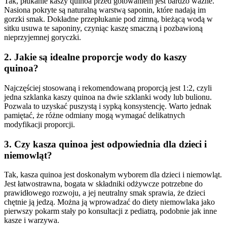
Tak, płukanie kaszy quinoa przed gotowaniem jest bardzo ważne.
Nasiona pokryte są naturalną warstwą saponin, które nadają im
gorzki smak. Dokładne przepłukanie pod zimną, bieżącą wodą w
sitku usuwa te saponiny, czyniąc kaszę smaczną i pozbawioną
nieprzyjemnej goryczki.
2. Jakie są idealne proporcje wody do kaszy
quinoa?
Najczęściej stosowaną i rekomendowaną proporcją jest 1:2, czyli
jedna szklanka kaszy quinoa na dwie szklanki wody lub bulionu.
Pozwala to uzyskać puszystą i sypką konsystencję. Warto jednak
pamiętać, że różne odmiany mogą wymagać delikatnych
modyfikacji proporcji.
3. Czy kasza quinoa jest odpowiednia dla dzieci i
niemowląt?
Tak, kasza quinoa jest doskonałym wyborem dla dzieci i niemowląt.
Jest łatwostrawna, bogata w składniki odżywcze potrzebne do
prawidłowego rozwoju, a jej neutralny smak sprawia, że dzieci
chętnie ją jedzą. Można ją wprowadzać do diety niemowlaka jako
pierwszy pokarm stały po konsultacji z pediatrą, podobnie jak inne
kasze i warzywa.