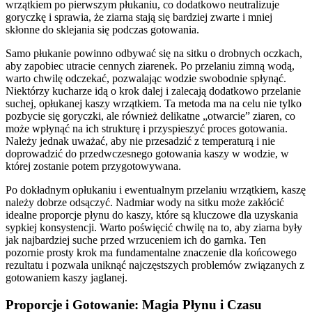
wrzątkiem po pierwszym płukaniu, co dodatkowo neutralizuje
goryczkę i sprawia, że ziarna stają się bardziej zwarte i mniej
skłonne do sklejania się podczas gotowania.
Samo płukanie powinno odbywać się na sitku o drobnych oczkach,
aby zapobiec utracie cennych ziarenek. Po przelaniu zimną wodą,
warto chwilę odczekać, pozwalając wodzie swobodnie spłynąć.
Niektórzy kucharze idą o krok dalej i zalecają dodatkowo przelanie
suchej, opłukanej kaszy wrzątkiem. Ta metoda ma na celu nie tylko
pozbycie się goryczki, ale również delikatne „otwarcie” ziaren, co
może wpłynąć na ich strukturę i przyspieszyć proces gotowania.
Należy jednak uważać, aby nie przesadzić z temperaturą i nie
doprowadzić do przedwczesnego gotowania kaszy w wodzie, w
której zostanie potem przygotowywana.
Po dokładnym opłukaniu i ewentualnym przelaniu wrzątkiem, kaszę
należy dobrze odsączyć. Nadmiar wody na sitku może zakłócić
idealne proporcje płynu do kaszy, które są kluczowe dla uzyskania
sypkiej konsystencji. Warto poświęcić chwilę na to, aby ziarna były
jak najbardziej suche przed wrzuceniem ich do garnka. Ten
pozornie prosty krok ma fundamentalne znaczenie dla końcowego
rezultatu i pozwala uniknąć najczęstszych problemów związanych z
gotowaniem kaszy jaglanej.
Proporcje i Gotowanie: Magia Płynu i Czasu