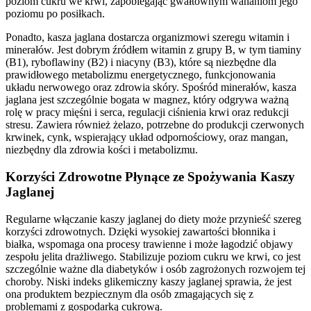
poziom cukru we krwi, zapobiegając gwałtownym wahaniom jego
poziomu po posiłkach.
Ponadto, kasza jaglana dostarcza organizmowi szeregu witamin i
minerałów. Jest dobrym źródłem witamin z grupy B, w tym tiaminy
(B1), ryboflawiny (B2) i niacyny (B3), które są niezbędne dla
prawidłowego metabolizmu energetycznego, funkcjonowania
układu nerwowego oraz zdrowia skóry. Spośród minerałów, kasza
jaglana jest szczególnie bogata w magnez, który odgrywa ważną
rolę w pracy mięśni i serca, regulacji ciśnienia krwi oraz redukcji
stresu. Zawiera również żelazo, potrzebne do produkcji czerwonych
krwinek, cynk, wspierający układ odpornościowy, oraz mangan,
niezbędny dla zdrowia kości i metabolizmu.
Korzyści Zdrowotne Płynące ze Spożywania Kaszy
Jaglanej
Regularne włączanie kaszy jaglanej do diety może przynieść szereg
korzyści zdrowotnych. Dzięki wysokiej zawartości błonnika i
białka, wspomaga ona procesy trawienne i może łagodzić objawy
zespołu jelita drażliwego. Stabilizuje poziom cukru we krwi, co jest
szczególnie ważne dla diabetyków i osób zagrożonych rozwojem tej
choroby. Niski indeks glikemiczny kaszy jaglanej sprawia, że jest
ona produktem bezpiecznym dla osób zmagających się z
problemami z gospodarką cukrową.