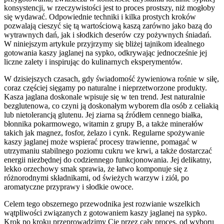
konsystencji, w rzeczywistości jest to proces prostszy, niż mogłoby
się wydawać. Odpowiednie techniki i kilka prostych kroków
pozwalają cieszyć się tą wartościową kaszą zarówno jako bazą do
wytrawnych dań, jak i słodkich deserów czy pożywnych śniadań.
W niniejszym artykule przyjrzymy się bliżej tajnikom idealnego
gotowania kaszy jaglanej na sypko, odkrywając jednocześnie jej
liczne zalety i inspirując do kulinarnych eksperymentów.
W dzisiejszych czasach, gdy świadomość żywieniowa rośnie w siłę,
coraz częściej sięgamy po naturalne i nieprzetworzone produkty.
Kasza jaglana doskonale wpisuje się w ten trend. Jest naturalnie
bezglutenowa, co czyni ją doskonałym wyborem dla osób z celiakią
lub nietolerancją glutenu. Jej ziarna są źródłem cennego białka,
błonnika pokarmowego, witamin z grupy B, a także minerałów
takich jak magnez, fosfor, żelazo i cynk. Regularne spożywanie
kaszy jaglanej może wspierać procesy trawienne, pomagać w
utrzymaniu stabilnego poziomu cukru we krwi, a także dostarczać
energii niezbędnej do codziennego funkcjonowania. Jej delikatny,
lekko orzechowy smak sprawia, że łatwo komponuje się z
różnorodnymi składnikami, od świeżych warzyw i ziół, po
aromatyczne przyprawy i słodkie owoce.
Celem tego obszernego przewodnika jest rozwianie wszelkich
wątpliwości związanych z gotowaniem kaszy jaglanej na sypko.
Krok po kroku przeprowadzimy Cię przez cały proces, od wyboru