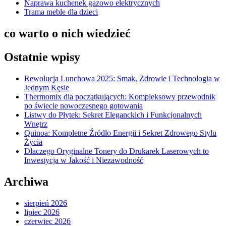
Naprawa kuchenek gazowo elektrycznych
Trama meble dla dzieci
co warto o nich wiedzieć
Ostatnie wpisy
Rewolucja Lunchowa 2025: Smak, Zdrowie i Technologia w
Jednym Kęsie
Thermomix dla początkujących: Kompleksowy przewodnik
po świecie nowoczesnego gotowania
Listwy do Płytek: Sekret Eleganckich i Funkcjonalnych
Wnętrz
Quinoa: Kompletne Źródło Energii i Sekret Zdrowego Stylu
Życia
Dlaczego Oryginalne Tonery do Drukarek Laserowych to
Inwestycja w Jakość i Niezawodność
Archiwa
sierpień 2026
lipiec 2026
czerwiec 2026