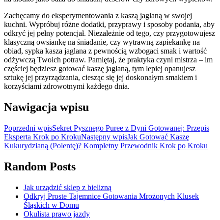
Zachęcamy do eksperymentowania z kaszą jaglaną w swojej
kuchni. Wypróbuj różne dodatki, przyprawy i sposoby podania, aby
odkryć jej pełny potencjał. Niezależnie od tego, czy przygotowujesz
klasyczną owsiankę na śniadanie, czy wytrawną zapiekankę na
obiad, sypka kasza jaglana z pewnością wzbogaci smak i wartość
odżywczą Twoich potraw. Pamiętaj, że praktyka czyni mistrza – im
częściej będziesz gotować kaszę jaglaną, tym lepiej opanujesz
sztukę jej przyrządzania, ciesząc się jej doskonałym smakiem i
korzyściami zdrowotnymi każdego dnia.
Nawigacja wpisu
Poprzedni wpis
Sekret Pysznego Puree z Dyni Gotowanej: Przepis
Eksperta Krok po Kroku
Następny wpis
Jak Gotować Kaszę
Kukurydzianą (Polentę)? Kompletny Przewodnik Krok po Kroku
Random Posts
Jak urządzić sklep z bielizną
Odkryj Proste Tajemnice Gotowania Mrożonych Klusek
Śląskich w Domu
Okulista prawo jazdy