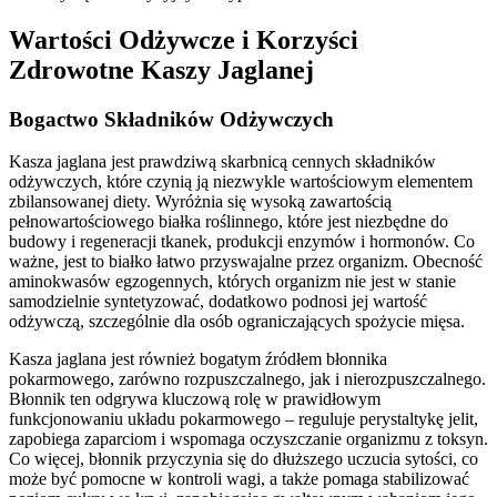
Wartości Odżywcze i Korzyści
Zdrowotne Kaszy Jaglanej
Bogactwo Składników Odżywczych
Kasza jaglana jest prawdziwą skarbnicą cennych składników
odżywczych, które czynią ją niezwykle wartościowym elementem
zbilansowanej diety. Wyróżnia się wysoką zawartością
pełnowartościowego białka roślinnego, które jest niezbędne do
budowy i regeneracji tkanek, produkcji enzymów i hormonów. Co
ważne, jest to białko łatwo przyswajalne przez organizm. Obecność
aminokwasów egzogennych, których organizm nie jest w stanie
samodzielnie syntetyzować, dodatkowo podnosi jej wartość
odżywczą, szczególnie dla osób ograniczających spożycie mięsa.
Kasza jaglana jest również bogatym źródłem błonnika
pokarmowego, zarówno rozpuszczalnego, jak i nierozpuszczalnego.
Błonnik ten odgrywa kluczową rolę w prawidłowym
funkcjonowaniu układu pokarmowego – reguluje perystaltykę jelit,
zapobiega zaparciom i wspomaga oczyszczanie organizmu z toksyn.
Co więcej, błonnik przyczynia się do dłuższego uczucia sytości, co
może być pomocne w kontroli wagi, a także pomaga stabilizować