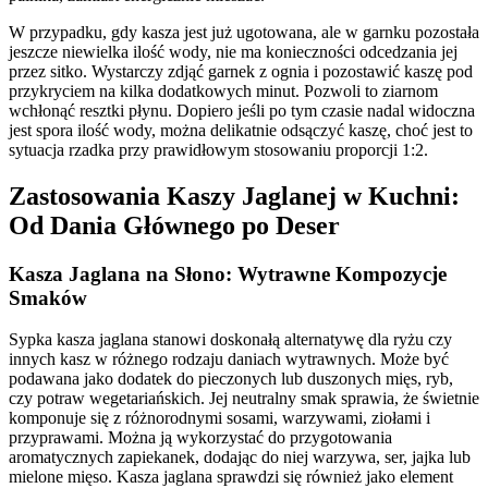
W przypadku, gdy kasza jest już ugotowana, ale w garnku pozostała
jeszcze niewielka ilość wody, nie ma konieczności odcedzania jej
przez sitko. Wystarczy zdjąć garnek z ognia i pozostawić kaszę pod
przykryciem na kilka dodatkowych minut. Pozwoli to ziarnom
wchłonąć resztki płynu. Dopiero jeśli po tym czasie nadal widoczna
jest spora ilość wody, można delikatnie odsączyć kaszę, choć jest to
sytuacja rzadka przy prawidłowym stosowaniu proporcji 1:2.
Zastosowania Kaszy Jaglanej w Kuchni:
Od Dania Głównego po Deser
Kasza Jaglana na Słono: Wytrawne Kompozycje
Smaków
Sypka kasza jaglana stanowi doskonałą alternatywę dla ryżu czy
innych kasz w różnego rodzaju daniach wytrawnych. Może być
podawana jako dodatek do pieczonych lub duszonych mięs, ryb,
czy potraw wegetariańskich. Jej neutralny smak sprawia, że świetnie
komponuje się z różnorodnymi sosami, warzywami, ziołami i
przyprawami. Można ją wykorzystać do przygotowania
aromatycznych zapiekanek, dodając do niej warzywa, ser, jajka lub
mielone mięso. Kasza jaglana sprawdzi się również jako element