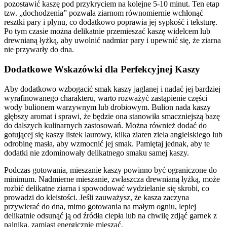
pozostawić kaszę pod przykryciem na kolejne 5-10 minut. Ten etap
tzw. „dochodzenia” pozwala ziarnom równomiernie wchłonąć
resztki pary i płynu, co dodatkowo poprawia jej sypkość i teksturę.
Po tym czasie można delikatnie przemieszać kaszę widelcem lub
drewnianą łyżką, aby uwolnić nadmiar pary i upewnić się, że ziarna
nie przywarły do dna.
Dodatkowe Wskazówki dla Perfekcyjnej Kaszy
Aby dodatkowo wzbogacić smak kaszy jaglanej i nadać jej bardziej
wyrafinowanego charakteru, warto rozważyć zastąpienie części
wody bulionem warzywnym lub drobiowym. Bulion nada kaszy
głębszy aromat i sprawi, że będzie ona stanowiła smaczniejszą bazę
do dalszych kulinarnych zastosowań. Można również dodać do
gotującej się kaszy listek laurowy, kilka ziaren ziela angielskiego lub
odrobinę masła, aby wzmocnić jej smak. Pamiętaj jednak, aby te
dodatki nie zdominowały delikatnego smaku samej kaszy.
Podczas gotowania, mieszanie kaszy powinno być ograniczone do
minimum. Nadmierne mieszanie, zwłaszcza drewnianą łyżką, może
rozbić delikatne ziarna i spowodować wydzielanie się skrobi, co
prowadzi do kleistości. Jeśli zauważysz, że kasza zaczyna
przywierać do dna, mimo gotowania na małym ogniu, lepiej
delikatnie odsunąć ją od źródła ciepła lub na chwilę zdjąć garnek z
palnika, zamiast energicznie mieszać.