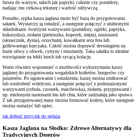
farszu do warzyw, takich jak papryki, cukinie czy pomidory,
nadając mu ciekawą teksturę i wartość odżywczą.
Ponadto, sypka kasza jaglana może być bazą do przygotowania
sałatek. Wystarczy ją ostudzić, a następnie połączyć z ulubionymi
składnikami: świeżymi warzywami (pomidory, ogórki, papryka,
kukurydza), ziołami (pietruszka, koperek, mięta), nasionami
(słonecznik, dynia), orzechami, kawałkami sera feta lub
grillowanego kurczaka. Całość można doprawić dressingiem na
bazie oliwy z oliwek, cytryny i musztardy. Taka sałatka to idealne
rozwiązanie na lekki lunch lub sycącą kolację.
Warto również wspomnieć o możliwości wykorzystania kaszy
jaglanej do przygotowania wegańskich kotletów, burgerów czy
pasztetów. Po ugotowaniu i ostudzeniu, kaszę można zmiksować
lub rozdrobnić widelcem, a następnie połączyć z podsmażonymi
warzywami (cebula, czosnek, marchewka), ziołami, przyprawami i
np. mielonymi nasionami lnu lub chia, które zadziałają jako spoiwo.
Z tak przygotowanej masy można formować kotlety, które następnie
można usmażyć lub upiec.
jak dobrać przycisk do stelaża
Kasza Jaglana na Słodko: Zdrowe Alternatywy dla
Tradycyjnych Deserów