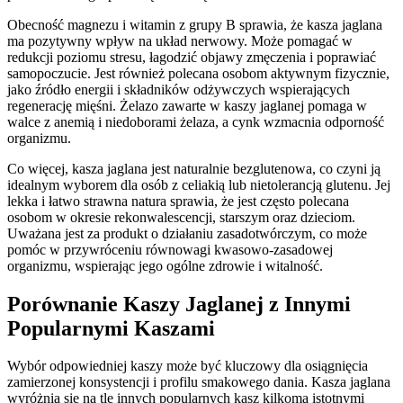
Obecność magnezu i witamin z grupy B sprawia, że kasza jaglana
ma pozytywny wpływ na układ nerwowy. Może pomagać w
redukcji poziomu stresu, łagodzić objawy zmęczenia i poprawiać
samopoczucie. Jest również polecana osobom aktywnym fizycznie,
jako źródło energii i składników odżywczych wspierających
regenerację mięśni. Żelazo zawarte w kaszy jaglanej pomaga w
walce z anemią i niedoborami żelaza, a cynk wzmacnia odporność
organizmu.
Co więcej, kasza jaglana jest naturalnie bezglutenowa, co czyni ją
idealnym wyborem dla osób z celiakią lub nietolerancją glutenu. Jej
lekka i łatwo strawna natura sprawia, że jest często polecana
osobom w okresie rekonwalescencji, starszym oraz dzieciom.
Uważana jest za produkt o działaniu zasadotwórczym, co może
pomóc w przywróceniu równowagi kwasowo-zasadowej
organizmu, wspierając jego ogólne zdrowie i witalność.
Porównanie Kaszy Jaglanej z Innymi
Popularnymi Kaszami
Wybór odpowiedniej kaszy może być kluczowy dla osiągnięcia
zamierzonej konsystencji i profilu smakowego dania. Kasza jaglana
wyróżnia się na tle innych popularnych kasz kilkoma istotnymi