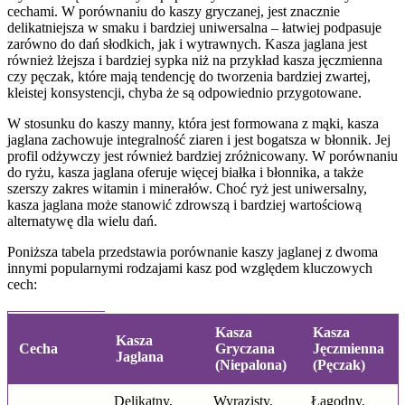
cechami. W porównaniu do kaszy gryczanej, jest znacznie
delikatniejsza w smaku i bardziej uniwersalna – łatwiej podpasuje
zarówno do dań słodkich, jak i wytrawnych. Kasza jaglana jest
również lżejsza i bardziej sypka niż na przykład kasza jęczmienna
czy pęczak, które mają tendencję do tworzenia bardziej zwartej,
kleistej konsystencji, chyba że są odpowiednio przygotowane.
W stosunku do kaszy manny, która jest formowana z mąki, kasza
jaglana zachowuje integralność ziaren i jest bogatsza w błonnik. Jej
profil odżywczy jest również bardziej zróżnicowany. W porównaniu
do ryżu, kasza jaglana oferuje więcej białka i błonnika, a także
szerszy zakres witamin i minerałów. Choć ryż jest uniwersalny,
kasza jaglana może stanowić zdrowszą i bardziej wartościową
alternatywę dla wielu dań.
Poniższa tabela przedstawia porównanie kaszy jaglanej z dwoma
innymi popularnymi rodzajami kasz pod względem kluczowych
cech:
Kasza
Kasza
Kasza
Cecha
Gryczana
Jęczmienna
Jaglana
(Niepalona)
(Pęczak)
Delikatny,
Wyrazisty,
Łagodny,