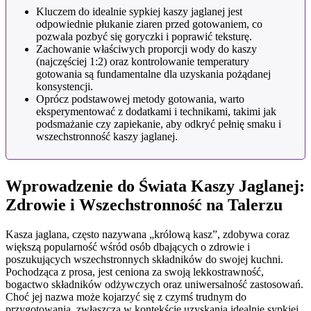
Kluczem do idealnie sypkiej kaszy jaglanej jest
odpowiednie płukanie ziaren przed gotowaniem, co
pozwala pozbyć się goryczki i poprawić teksturę.
Zachowanie właściwych proporcji wody do kaszy
(najczęściej 1:2) oraz kontrolowanie temperatury
gotowania są fundamentalne dla uzyskania pożądanej
konsystencji.
Oprócz podstawowej metody gotowania, warto
eksperymentować z dodatkami i technikami, takimi jak
podsmażanie czy zapiekanie, aby odkryć pełnię smaku i
wszechstronność kaszy jaglanej.
Wprowadzenie do Świata Kaszy Jaglanej:
Zdrowie i Wszechstronność na Talerzu
Kasza jaglana, często nazywana „królową kasz”, zdobywa coraz
większą popularność wśród osób dbających o zdrowie i
poszukujących wszechstronnych składników do swojej kuchni.
Pochodząca z prosa, jest ceniona za swoją lekkostrawność,
bogactwo składników odżywczych oraz uniwersalność zastosowań.
Choć jej nazwa może kojarzyć się z czymś trudnym do
przygotowania, zwłaszcza w kontekście uzyskania idealnie sypkiej