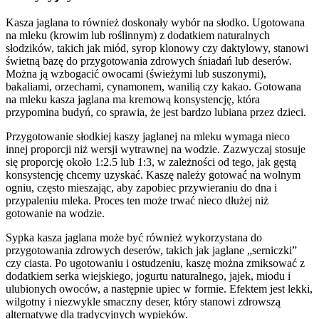
Kasza jaglana to również doskonały wybór na słodko. Ugotowana
na mleku (krowim lub roślinnym) z dodatkiem naturalnych
słodzików, takich jak miód, syrop klonowy czy daktylowy, stanowi
świetną bazę do przygotowania zdrowych śniadań lub deserów.
Można ją wzbogacić owocami (świeżymi lub suszonymi),
bakaliami, orzechami, cynamonem, wanilią czy kakao. Gotowana
na mleku kasza jaglana ma kremową konsystencję, która
przypomina budyń, co sprawia, że jest bardzo lubiana przez dzieci.
Przygotowanie słodkiej kaszy jaglanej na mleku wymaga nieco
innej proporcji niż wersji wytrawnej na wodzie. Zazwyczaj stosuje
się proporcję około 1:2.5 lub 1:3, w zależności od tego, jak gęstą
konsystencję chcemy uzyskać. Kaszę należy gotować na wolnym
ogniu, często mieszając, aby zapobiec przywieraniu do dna i
przypaleniu mleka. Proces ten może trwać nieco dłużej niż
gotowanie na wodzie.
Sypka kasza jaglana może być również wykorzystana do
przygotowania zdrowych deserów, takich jak jaglane „serniczki”
czy ciasta. Po ugotowaniu i ostudzeniu, kaszę można zmiksować z
dodatkiem serka wiejskiego, jogurtu naturalnego, jajek, miodu i
ulubionych owoców, a następnie upiec w formie. Efektem jest lekki,
wilgotny i niezwykle smaczny deser, który stanowi zdrowszą
alternatywę dla tradycyjnych wypieków.