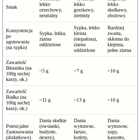
lekko
lekko
lekko
Smak
orzechowy,
gorzkawy,
słodkawy,
neutralny
ziemisty
zbożowy
Sypka, lekko
Bardziej
Konsystencja
Sypka, lekka,
kleista
zwarta,
po
ziarna
(niepalona),
skłonna do
ugotowaniu
oddzielone
ziarna
klejenia,
(na sypko)
oddzielone
pełne ziarna
Zawartość
Błonnika (na
~5 g
~7 g
~10 g
100g suchej
kaszy, ok.)
Zawartość
Białka (na
~11 g
~13 g
~10 g
100g suchej
kaszy, ok.)
Dania słodkie
Dania
Dania
Potencjalne
(owsianki,
wytrawne,
wytrawne,
Zastosowania
budynie,
farsze,
zupy,
(dodatkowe)
desery),
kotlety,
kaszotto,