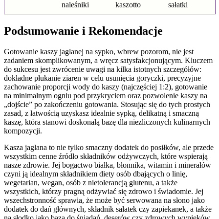
naleśniki
kaszotto
sałatki
Podsumowanie i Rekomendacje
Gotowanie kaszy jaglanej na sypko, wbrew pozorom, nie jest
zadaniem skomplikowanym, a wręcz satysfakcjonującym. Kluczem
do sukcesu jest zwrócenie uwagi na kilka istotnych szczegółów:
dokładne płukanie ziaren w celu usunięcia goryczki, precyzyjne
zachowanie proporcji wody do kaszy (najczęściej 1:2), gotowanie
na minimalnym ogniu pod przykryciem oraz pozwolenie kaszy na
„dojście” po zakończeniu gotowania. Stosując się do tych prostych
zasad, z łatwością uzyskasz idealnie sypką, delikatną i smaczną
kaszę, która stanowi doskonałą bazę dla niezliczonych kulinarnych
kompozycji.
Kasza jaglana to nie tylko smaczny dodatek do posiłków, ale przede
wszystkim cenne źródło składników odżywczych, które wspierają
nasze zdrowie. Jej bogactwo białka, błonnika, witamin i minerałów
czyni ją idealnym składnikiem diety osób dbających o linię,
wegetarian, wegan, osób z nietolerancją glutenu, a także
wszystkich, którzy pragną odżywiać się zdrowo i świadomie. Jej
wszechstronność sprawia, że może być serwowana na słono jako
dodatek do dań głównych, składnik sałatek czy zapiekanek, a także
na słodko jako baza do śniadań, deserów czy zdrowych wypieków.