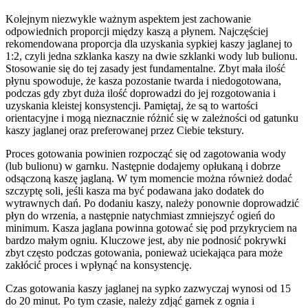
Kolejnym niezwykle ważnym aspektem jest zachowanie
odpowiednich proporcji między kaszą a płynem. Najczęściej
rekomendowana proporcja dla uzyskania sypkiej kaszy jaglanej to
1:2, czyli jedna szklanka kaszy na dwie szklanki wody lub bulionu.
Stosowanie się do tej zasady jest fundamentalne. Zbyt mała ilość
płynu spowoduje, że kasza pozostanie twarda i niedogotowana,
podczas gdy zbyt duża ilość doprowadzi do jej rozgotowania i
uzyskania kleistej konsystencji. Pamiętaj, że są to wartości
orientacyjne i mogą nieznacznie różnić się w zależności od gatunku
kaszy jaglanej oraz preferowanej przez Ciebie tekstury.
Proces gotowania powinien rozpocząć się od zagotowania wody
(lub bulionu) w garnku. Następnie dodajemy opłukaną i dobrze
odsączoną kaszę jaglaną. W tym momencie można również dodać
szczyptę soli, jeśli kasza ma być podawana jako dodatek do
wytrawnych dań. Po dodaniu kaszy, należy ponownie doprowadzić
płyn do wrzenia, a następnie natychmiast zmniejszyć ogień do
minimum. Kasza jaglana powinna gotować się pod przykryciem na
bardzo małym ogniu. Kluczowe jest, aby nie podnosić pokrywki
zbyt często podczas gotowania, ponieważ uciekająca para może
zakłócić proces i wpłynąć na konsystencję.
Czas gotowania kaszy jaglanej na sypko zazwyczaj wynosi od 15
do 20 minut. Po tym czasie, należy zdjąć garnek z ognia i