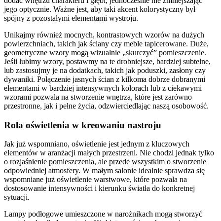
dodać wnętrzu charakteru i głębi, jednocześnie nie zmniejszając
jego optycznie. Ważne jest, aby taki akcent kolorystyczny był
spójny z pozostałymi elementami wystroju.
Unikajmy również mocnych, kontrastowych wzorów na dużych
powierzchniach, takich jak ściany czy meble tapicerowane. Duże,
geometryczne wzory mogą wizualnie „skurczyć” pomieszczenie.
Jeśli lubimy wzory, postawmy na te drobniejsze, bardziej subtelne,
lub zastosujmy je na dodatkach, takich jak poduszki, zasłony czy
dywaniki. Połączenie jasnych ścian z kilkoma dobrze dobranymi
elementami w bardziej intensywnych kolorach lub z ciekawymi
wzorami pozwala na stworzenie wnętrza, które jest zarówno
przestronne, jak i pełne życia, odzwierciedlając naszą osobowość.
Rola oświetlenia w kreowaniu nastroju
Jak już wspomniano, oświetlenie jest jednym z kluczowych
elementów w aranżacji małych przestrzeni. Nie chodzi jednak tylko
o rozjaśnienie pomieszczenia, ale przede wszystkim o stworzenie
odpowiedniej atmosfery. W małym salonie idealnie sprawdza się
wspomniane już oświetlenie warstwowe, które pozwala na
dostosowanie intensywności i kierunku światła do konkretnej
sytuacji.
Lampy podłogowe umieszczone w narożnikach mogą stworzyć