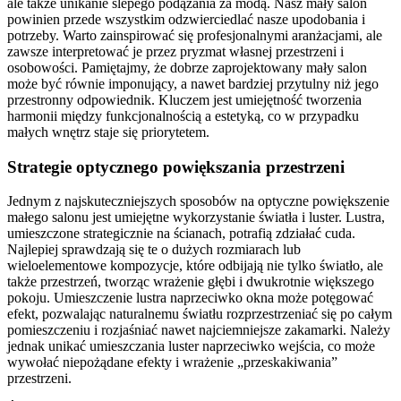
ale także unikanie ślepego podążania za modą. Nasz mały salon
powinien przede wszystkim odzwierciedlać nasze upodobania i
potrzeby. Warto zainspirować się profesjonalnymi aranżacjami, ale
zawsze interpretować je przez pryzmat własnej przestrzeni i
osobowości. Pamiętajmy, że dobrze zaprojektowany mały salon
może być równie imponujący, a nawet bardziej przytulny niż jego
przestronny odpowiednik. Kluczem jest umiejętność tworzenia
harmonii między funkcjonalnością a estetyką, co w przypadku
małych wnętrz staje się priorytetem.
Strategie optycznego powiększania przestrzeni
Jednym z najskuteczniejszych sposobów na optyczne powiększenie
małego salonu jest umiejętne wykorzystanie światła i luster. Lustra,
umieszczone strategicznie na ścianach, potrafią zdziałać cuda.
Najlepiej sprawdzają się te o dużych rozmiarach lub
wieloelementowe kompozycje, które odbijają nie tylko światło, ale
także przestrzeń, tworząc wrażenie głębi i dwukrotnie większego
pokoju. Umieszczenie lustra naprzeciwko okna może potęgować
efekt, pozwalając naturalnemu światłu rozprzestrzeniać się po całym
pomieszczeniu i rozjaśniać nawet najciemniejsze zakamarki. Należy
jednak unikać umieszczania luster naprzeciwko wejścia, co może
wywołać niepożądane efekty i wrażenie „przeskakiwania”
przestrzeni.