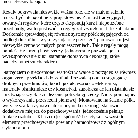
nieestetyczny bałagan.
Regały odgrywają niezwykle ważną rolę, ale w małym salonie
muszą być inteligentnie zaprojektowane. Zamiast tradycyjnych,
otwartych regałów, które często eksponują kurz i niepotrzebne
przedmioty, warto postawić na regały z drzwiczkami lub szufladami.
Doskonale sprawdzają się również systemy półek sięgających od
podłogi do sufitu – wykorzystują one przestrzeń pionowo, co jest
niezwykle cenne w małych pomieszczeniach. Takie regały mogą
pomieścić znaczną ilość rzeczy, jednocześnie pozwalając na
wyeksponowanie kilku starannie dobranych dekoracji, które
nadadzą wnętrzu charakteru.
Narzędziem o nieocenionej wartości w walce o porządek są również
organizery i przekładki do szuflad. Pozwalają one na segregację
drobnych przedmiotów, takich jak akcesoria do elektroniki,
materiały piśmiennicze czy kosmetyki, zapobiegając ich plątaniu się
i ułatwiając szybkie znalezienie potrzebnej rzeczy. Nie zapominajmy
o wykorzystaniu przestrzeni pionowej. Montowane na ścianie półki,
wiszące szafki czy nawet dekoracyjne kosze mogą stanowić
dodatkowe miejsca do przechowywania, jednocześnie pełniąc
funkcję ozdobną. Kluczem jest spójność i estetyka – wszystkie
elementy przechowywania powinny harmonizować z ogólnym
stylem salonu.