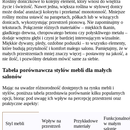
Rośliny doniczkowe to kolejny element, który wnosi do wnętrza
życie i świeżość. Nawet jedna, większa roślina w stylowej donicy
może dodać aranżacji kolorytu i przełamać monotonność. Mniejsze
rośliny można ustawić na parapetach, półkach lub w wiszących
donicach, wykorzystując przestrzeń pionową. Nie zapominajmy o
teksturach. Połączenie różnych materiałów – miękkich tkanin,
gładkiego drewna, chropowatego betonu czy połyskliwego metalu –
dodaje wnętrzu głębi i czyni je bardziej interesującym wizualnie.
Miękkie dywany, pledy, ozdobne poduszki – to wszystko elementy,
które budują przytulność i komfort małego salonu. Pamiętajmy, że w
małych przestrzeniach mniej znaczy więcej – postawmy na jakość, a
nie ilość, i pozwólmy detalom mówić same za siebie.
Tabela porównawcza stylów mebli dla małych
salonów
Mając na uwadze różnorodność dostępnych na rynku mebli i
stylów, poniższa tabela przedstawia porównanie kilku popularnych
opcji, biorąc pod uwagę ich wpływ na percepcję przestrzeni oraz
praktyczne aspekty:
Funkcjonalno
Wpływ na
Przykładowe
Styl mebli
w małym
przestrzeń
materiały
salonie