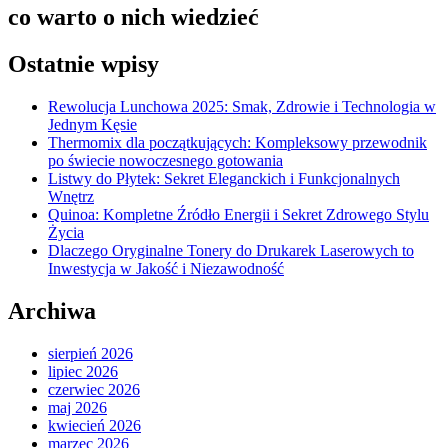
co warto o nich wiedzieć
Ostatnie wpisy
Rewolucja Lunchowa 2025: Smak, Zdrowie i Technologia w
Jednym Kęsie
Thermomix dla początkujących: Kompleksowy przewodnik
po świecie nowoczesnego gotowania
Listwy do Płytek: Sekret Eleganckich i Funkcjonalnych
Wnętrz
Quinoa: Kompletne Źródło Energii i Sekret Zdrowego Stylu
Życia
Dlaczego Oryginalne Tonery do Drukarek Laserowych to
Inwestycja w Jakość i Niezawodność
Archiwa
sierpień 2026
lipiec 2026
czerwiec 2026
maj 2026
kwiecień 2026
marzec 2026