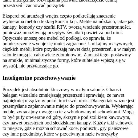
przestrzeń i zachować porządek.
Eksperci od aranżacji wnętrz często podkreślają znaczenie
wybierania mebli o lekkiej konstrukcji. Meble na nóżkach, takie jak
kanapy, komody czy szafki RTV, tworzą wrażenie przestronności,
ponieważ umożliwiają przepływ światła i powietrza pod nimi.
Optycznie unoszą one mebel od podłogi, co sprawia, że
pomieszczenie wydaje się mniej zagracone. Unikajmy masywnych,
ciężkich mebli, które przytłaczają nawet dużą przestrzeń, a w małym
salonie mogą ją całkowicie zdominować. Zamiast tego, postawmy
na smukłe, minimalistyczne formy, które subtelnie wpiszą się w
wystrój, nie przytłaczając go.
Inteligentne przechowywanie
Porządek jest absolutnie kluczowy w małym salonie. Chaos i
bałagan wizualnie zmniejszają przestrzeń i sprawiają, że nawet
najpiękniej urządzony pokój traci swój urok. Dlatego tak ważne jest
przemyślane zaplanowanie miejsc do przechowywania. Wybierając
meble, zwracajmy uwagę na te z wbudowanymi schowkami. Mogą
to być pufy otwierane od góry, skrzynie pod stolikiem kawowym,
czy nawet przestrzeń pod siedziskiem kanapy. Każdy taki schowek
to miejsce, gdzie można schować koce, poduszki, gry planszowe
czy inne przedmioty, które w przeciwnym razie tworzyłyby