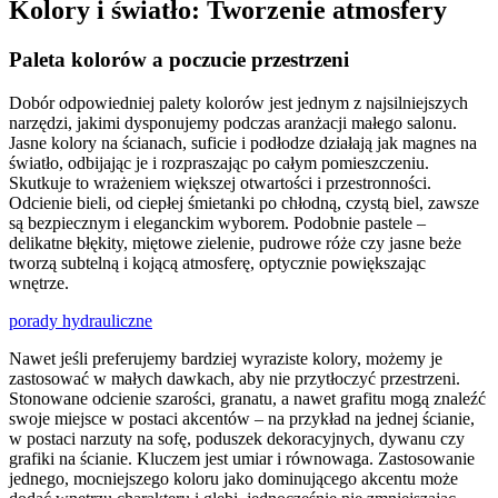
Kolory i światło: Tworzenie atmosfery
Paleta kolorów a poczucie przestrzeni
Dobór odpowiedniej palety kolorów jest jednym z najsilniejszych
narzędzi, jakimi dysponujemy podczas aranżacji małego salonu.
Jasne kolory na ścianach, suficie i podłodze działają jak magnes na
światło, odbijając je i rozpraszając po całym pomieszczeniu.
Skutkuje to wrażeniem większej otwartości i przestronności.
Odcienie bieli, od ciepłej śmietanki po chłodną, czystą biel, zawsze
są bezpiecznym i eleganckim wyborem. Podobnie pastele –
delikatne błękity, miętowe zielenie, pudrowe róże czy jasne beże
tworzą subtelną i kojącą atmosferę, optycznie powiększając
wnętrze.
porady hydrauliczne
Nawet jeśli preferujemy bardziej wyraziste kolory, możemy je
zastosować w małych dawkach, aby nie przytłoczyć przestrzeni.
Stonowane odcienie szarości, granatu, a nawet grafitu mogą znaleźć
swoje miejsce w postaci akcentów – na przykład na jednej ścianie,
w postaci narzuty na sofę, poduszek dekoracyjnych, dywanu czy
grafiki na ścianie. Kluczem jest umiar i równowaga. Zastosowanie
jednego, mocniejszego koloru jako dominującego akcentu może