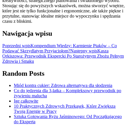
kreatywności, strategicznego planowania i świadomego wyboru.
Stosując się do powyższych wskazówek, można stworzyć wnętrze,
które jest nie tylko funkcjonalne i ergonomiczne, ale także piękne i
przytulne, stanowiąc idealne miejsce do wypoczynku i spędzania
czasu z bliskimi.
Nawigacja wpisu
Poprzedni wpis
Kompendium Wiedzy: Karmienie Ptaków – Co
Podawać Skrzydlatym Przyjaciołom?
Następny wpis
Kasza
Orkiszowa: Przewodnik Ekspercki Po Starożytnym Zbożu Pełnym
Zdrowia i Smaku
Random Posts
Miód kontra cukier: Zdrowa alternatywa dla słodzenia
Co do jedzenia dla 3-latka – Kompleksowy przewodnik po
żywieniu malucha
Ige całkowite
10 Praktycznych Zdrowych Przekąsek, Które Zwiększą
Twoją Energię w Pracy
Sztuka Gotowania Ryżu Jaśminowego: Od Początkującego
do Eksperta