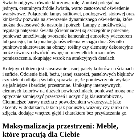
Światło odgrywa równie kluczową rolę. Zamiast polegać na
jednym, centralnym źródle światła, warto zastosować oświetlenie
warstwowe. Połączenie lampy sufitowej, podłogowej, stołowej oraz
kinkietów pozwala na stworzenie dynamicznego oświetlenia, które
można dostosować do nastroju i potrzeb. Lampy z możliwością
regulacji natężenia światła (ściemniacze) są szczególnie polecane,
ponieważ umożliwiają tworzenie kameralnej atmosfery wieczorem
lub jasnego, funkcjonalnego oświetlenia w ciągu dnia. Światło
punktowe skierowane na obrazy, rośliny czy elementy dekoracyjne
może również odwrócić uwagę od niewielkich rozmiarów
pomieszczenia, skupiając wzrok na atrakcyjnych detalach.
Kolejnym trikiem jest stosowanie jasnej palety kolorów na ścianach
i suficie. Odcienie bieli, beżu, jasnej szarości, pastelowych błękitów
czy zieleni odbijają światło, sprawiając, że pomieszczenie wydaje
się jaśniejsze i bardziej przestronne. Unikajmy intensywnych,
ciemnych kolorów na dużych powierzchniach, ponieważ mogą one
optycznie zmniejszyć przestrzeń i uczynić ją klaustrofobiczną.
Ciemniejsze barwy można z powodzeniem wykorzystać jako
akcenty w dodatkach, takich jak poduszki, wazony czy ramki na
zdjęcia, dodając wnętrzu głębi i charakteru bez przytłaczania go.
Maksymalizacja przestrzeni: Meble,
które pracują dla Ciebie