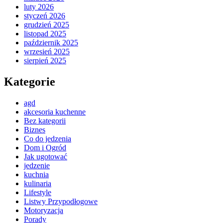
luty 2026
styczeń 2026
grudzień 2025
listopad 2025
październik 2025
wrzesień 2025
sierpień 2025
Kategorie
agd
akcesoria kuchenne
Bez kategorii
Biznes
Co do jedzenia
Dom i Ogród
Jak ugotować
jedzenie
kuchnia
kulinaria
Lifestyle
Listwy Przypodłogowe
Motoryzacja
Porady