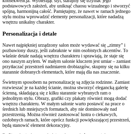
konsekwencja. Wybierając styl, starajmy się trzymać jego
podstawowych założeń, aby uniknąć chaosu wizualnego i stworzyć
spójną, harmonijną całość. Pamiętajmy, że nawet w ramach jednego
stylu można wprowadzić elementy personalizacji, które nadadzą
wnętrzu unikalny charakter.
Personalizacja i detale
Nawet najpiękniej urządzony salon może wydawać się „zimny” i
pozbawiony duszy, jeśli zabraknie w nim osobistych akcentów. To
właśnie detale nadają wnętrzu charakteru i sprawiają, że staje się
ono naszym azylem. W małym salonie kluczem jest umiar – zamiast
przytłaczać przestrzeń nadmiarem drobiazgów, skupmy się na kilku
starannie dobranych elementach, które mają dla nas znaczenie.
Świetnym sposobem na personalizację są zdjęcia rodzinne. Zamiast
rozwieszać je na każdej ścianie, można stworzyć elegancką galerię
ścienną, składającą się z kilku starannie wybranych ram o
jednolitym stylu. Obrazy, grafiki czy plakaty również mogą dodać
wnętrzu charakteru. W małym salonie warto postawić na prace o
średnich lub mniejszych formatach, aby nie dominowały nad
przestrzenią. Można również zastosować lustra o ciekawych,
ozdobnych ramach, które oprócz funkcji powiększającej przestrzeń,
będą stanowić element dekoracyjny.