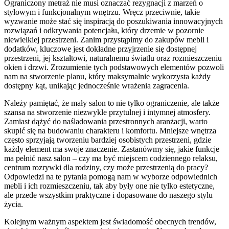
Ograniczony metraż nie musi oznaczać rezygnacji z marzeń o
stylowym i funkcjonalnym wnętrzu. Wręcz przeciwnie, takie
wyzwanie może stać się inspiracją do poszukiwania innowacyjnych
rozwiązań i odkrywania potencjału, który drzemie w pozornie
niewielkiej przestrzeni. Zanim przystąpimy do zakupów mebli i
dodatków, kluczowe jest dokładne przyjrzenie się dostępnej
przestrzeni, jej kształtowi, naturalnemu światłu oraz rozmieszczeniu
okien i drzwi. Zrozumienie tych podstawowych elementów pozwoli
nam na stworzenie planu, który maksymalnie wykorzysta każdy
dostępny kąt, unikając jednocześnie wrażenia zagracenia.
Należy pamiętać, że mały salon to nie tylko ograniczenie, ale także
szansa na stworzenie niezwykle przytulnej i intymnej atmosfery.
Zamiast dążyć do naśladowania przestronnych aranżacji, warto
skupić się na budowaniu charakteru i komfortu. Mniejsze wnętrza
często sprzyjają tworzeniu bardziej osobistych przestrzeni, gdzie
każdy element ma swoje znaczenie. Zastanówmy się, jakie funkcje
ma pełnić nasz salon – czy ma być miejscem codziennego relaksu,
centrum rozrywki dla rodziny, czy może przestrzenią do pracy?
Odpowiedzi na te pytania pomogą nam w wyborze odpowiednich
mebli i ich rozmieszczeniu, tak aby były one nie tylko estetyczne,
ale przede wszystkim praktyczne i dopasowane do naszego stylu
życia.
Kolejnym ważnym aspektem jest świadomość obecnych trendów,