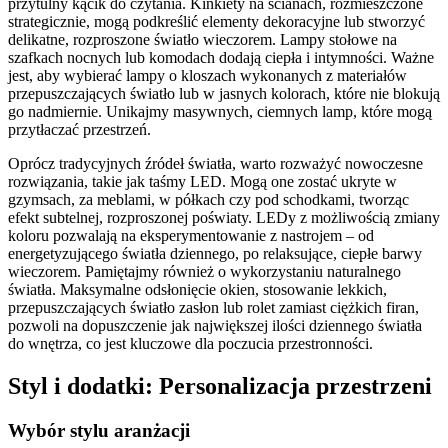
przytulny kącik do czytania. Kinkiety na ścianach, rozmieszczone
strategicznie, mogą podkreślić elementy dekoracyjne lub stworzyć
delikatne, rozproszone światło wieczorem. Lampy stołowe na
szafkach nocnych lub komodach dodają ciepła i intymności. Ważne
jest, aby wybierać lampy o kloszach wykonanych z materiałów
przepuszczających światło lub w jasnych kolorach, które nie blokują
go nadmiernie. Unikajmy masywnych, ciemnych lamp, które mogą
przytłaczać przestrzeń.
Oprócz tradycyjnych źródeł światła, warto rozważyć nowoczesne
rozwiązania, takie jak taśmy LED. Mogą one zostać ukryte w
gzymsach, za meblami, w półkach czy pod schodkami, tworząc
efekt subtelnej, rozproszonej poświaty. LEDy z możliwością zmiany
koloru pozwalają na eksperymentowanie z nastrojem – od
energetyzującego światła dziennego, po relaksujące, ciepłe barwy
wieczorem. Pamiętajmy również o wykorzystaniu naturalnego
światła. Maksymalne odsłonięcie okien, stosowanie lekkich,
przepuszczających światło zasłon lub rolet zamiast ciężkich firan,
pozwoli na dopuszczenie jak największej ilości dziennego światła
do wnętrza, co jest kluczowe dla poczucia przestronności.
Styl i dodatki: Personalizacja przestrzeni
Wybór stylu aranżacji