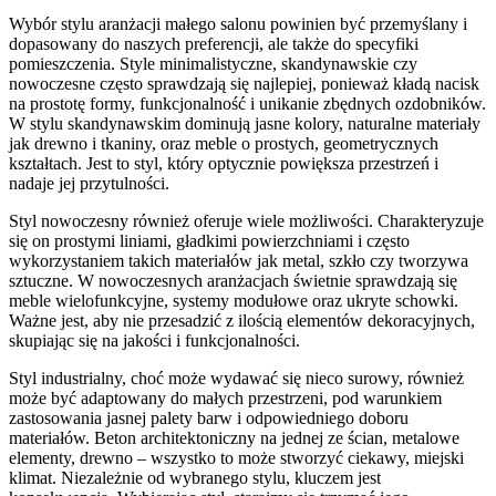
Wybór stylu aranżacji małego salonu powinien być przemyślany i
dopasowany do naszych preferencji, ale także do specyfiki
pomieszczenia. Style minimalistyczne, skandynawskie czy
nowoczesne często sprawdzają się najlepiej, ponieważ kładą nacisk
na prostotę formy, funkcjonalność i unikanie zbędnych ozdobników.
W stylu skandynawskim dominują jasne kolory, naturalne materiały
jak drewno i tkaniny, oraz meble o prostych, geometrycznych
kształtach. Jest to styl, który optycznie powiększa przestrzeń i
nadaje jej przytulności.
Styl nowoczesny również oferuje wiele możliwości. Charakteryzuje
się on prostymi liniami, gładkimi powierzchniami i często
wykorzystaniem takich materiałów jak metal, szkło czy tworzywa
sztuczne. W nowoczesnych aranżacjach świetnie sprawdzają się
meble wielofunkcyjne, systemy modułowe oraz ukryte schowki.
Ważne jest, aby nie przesadzić z ilością elementów dekoracyjnych,
skupiając się na jakości i funkcjonalności.
Styl industrialny, choć może wydawać się nieco surowy, również
może być adaptowany do małych przestrzeni, pod warunkiem
zastosowania jasnej palety barw i odpowiedniego doboru
materiałów. Beton architektoniczny na jednej ze ścian, metalowe
elementy, drewno – wszystko to może stworzyć ciekawy, miejski
klimat. Niezależnie od wybranego stylu, kluczem jest