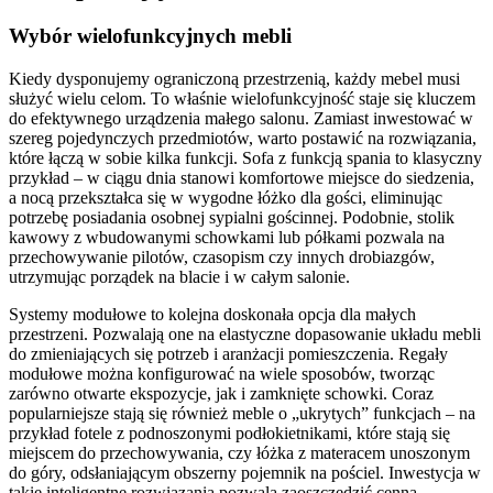
Wybór wielofunkcyjnych mebli
Kiedy dysponujemy ograniczoną przestrzenią, każdy mebel musi
służyć wielu celom. To właśnie wielofunkcyjność staje się kluczem
do efektywnego urządzenia małego salonu. Zamiast inwestować w
szereg pojedynczych przedmiotów, warto postawić na rozwiązania,
które łączą w sobie kilka funkcji. Sofa z funkcją spania to klasyczny
przykład – w ciągu dnia stanowi komfortowe miejsce do siedzenia,
a nocą przekształca się w wygodne łóżko dla gości, eliminując
potrzebę posiadania osobnej sypialni gościnnej. Podobnie, stolik
kawowy z wbudowanymi schowkami lub półkami pozwala na
przechowywanie pilotów, czasopism czy innych drobiazgów,
utrzymując porządek na blacie i w całym salonie.
Systemy modułowe to kolejna doskonała opcja dla małych
przestrzeni. Pozwalają one na elastyczne dopasowanie układu mebli
do zmieniających się potrzeb i aranżacji pomieszczenia. Regały
modułowe można konfigurować na wiele sposobów, tworząc
zarówno otwarte ekspozycje, jak i zamknięte schowki. Coraz
popularniejsze stają się również meble o „ukrytych” funkcjach – na
przykład fotele z podnoszonymi podłokietnikami, które stają się
miejscem do przechowywania, czy łóżka z materacem unoszonym
do góry, odsłaniającym obszerny pojemnik na pościel. Inwestycja w
takie inteligentne rozwiązania pozwala zaoszczędzić cenną