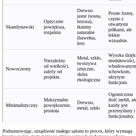
Drewno
Proste formy,
jasne (sosna,
często z
Optycznie
brzoza),
otwartymi
Skandynawski
powiększa,
tkaniny
półkami, ale
rozjaśnia
naturalne
lekkie
(bawełna,
wizualnie.
len)
Wysoka dzięk
Metal, szkło,
Niezależny
modułowości,
tworzywa
od wielkości,
wbudowanym
Nowoczesny
sztuczne,
zależy od
schowkom,
skóra
projektu
ukrytym
ekologiczna
funkcjom.
Ograniczona
Maksymalne
ilość mebli, al
Drewno,
Minimalistyczny
powiększenie,
każdy jest
metal, szkło
prostota
przemyślany i
funkcjonalny.
Podsumowując, urządzenie małego salonu to proces, który wymaga