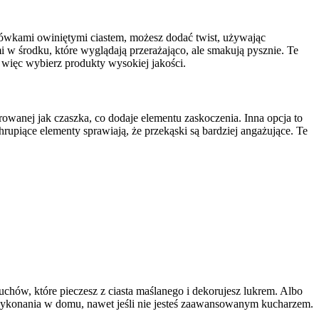
rówkami owiniętymi ciastem, możesz dodać twist, używając
 w środku, które wyglądają przerażająco, ale smakują pysznie. Te
 więc wybierz produkty wysokiej jakości.
wanej jak czaszka, co dodaje elementu zaskoczenia. Inna opcja to
hrupiące elementy sprawiają, że przekąski są bardziej angażujące. Te
ów, które pieczesz z ciasta maślanego i dekorujesz lukrem. Albo
 wykonania w domu, nawet jeśli nie jesteś zaawansowanym kucharzem.