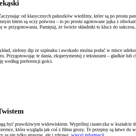
ekąski
Zaczynając od klasycznych paluszków wiedźmy, które są po prostu pa
nnym hitem są oczy potwora – to po prostu ugotowane jajka z oliwkami
ę w przygotowania. Pamiętaj, że świeże składniki to klucz do sukcesu,
ład, zielony dip ze szpinaku i awokado można podać w misce udekoro
u. Przygotowując te dania, eksperymentuj z teksturami – gładkie lub c
ję według preferencji gości.
Twistem
ą być prawdziwym widowiskiem. Wypróbuj ciasteczka w kształcie duch
oremce, która wygląda jak coś z filmu grozy. Te przepisy są łatwe do
 są nie tylko straszne, ale i zdrowe.
więcej informacji