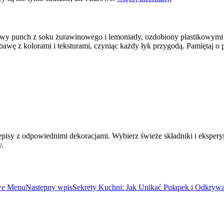
awy punch z soku żurawinowego i lemoniady, ozdobiony plastikowymi r
wę z kolorami i teksturami, czyniąc każdy łyk przygodą. Pamiętaj o pr
isy z odpowiednimi dekoracjami. Wybierz świeże składniki i eksperym
y.
owe Menu
Następny wpis
Sekrety Kuchni: Jak Unikać Pułapek i Odkryw