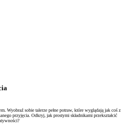
cia
em. Wyobraź sobie talerze pełne potraw, które wyglądają jak coś z
nego przyjęcia. Odkryj, jak prostymi składnikami przekształcić
atywności?