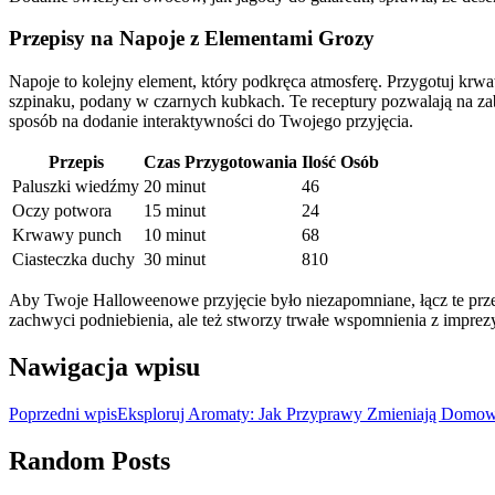
Przepisy na Napoje z Elementami Grozy
Napoje to kolejny element, który podkręca atmosferę. Przygotuj krw
szpinaku, podany w czarnych kubkach. Te receptury pozwalają na zaba
sposób na dodanie interaktywności do Twojego przyjęcia.
Przepis
Czas Przygotowania
Ilość Osób
Paluszki wiedźmy
20 minut
46
Oczy potwora
15 minut
24
Krwawy punch
10 minut
68
Ciasteczka duchy
30 minut
810
Aby Twoje Halloweenowe przyjęcie było niezapomniane, łącz te przep
zachwyci podniebienia, ale też stworzy trwałe wspomnienia z imprez
Nawigacja wpisu
Poprzedni wpis
Eksploruj Aromaty: Jak Przyprawy Zmieniają Dom
Random Posts