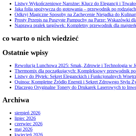
Listwy Wykończeniowe Narożne: Klucz do Elegancji i Trwało
Jaka folia spożywcza do gotowania – przewodnik po rodzajach
Odkryj Magiczne Sposoby na Zachęcenie Niejadka do Kulina
Prosty Przepis na Puszyste Pampuchy na Parze: Wskazówki d
Naprawa pralek targówek: Kompletny przewodnik dla majsterk
co warto o nich wiedzieć
Ostatnie wpisy
Rewolucja Lunchowa 2025: Smak, Zdrowie i Technologia w 
Thermomix dla początkujących: Kompleksowy przewodnik po
Listwy do Płytek: Sekret Eleganckich i Funkcjonalnych Wnętr
Quinoa: Kompletne Źródło Energii i Sekret Zdrowego Stylu Ż
Dlaczego Oryginalne Tonery do Drukarek Laserowych to Inwe
Archiwa
sierpień 2026
lipiec 2026
czerwiec 2026
maj 2026
kwiecień 2026