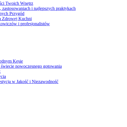
ści Twoich Wnętrz
, zastosowaniach i najlepszych praktykach
rnych Przygód
la Zdrowej Kuchni
owiczów i profesjonalistów
Jednym Kęsie
 świecie nowoczesnego gotowania
z
ycia
stycja w Jakość i Niezawodność