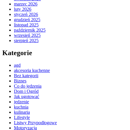
marzec 2026
luty 2026
styczeń 2026
grudzień 2025
listopad 2025
październik 2025
wrzesień 2025
sierpień 2025
Kategorie
agd
akcesoria kuchenne
Bez kategorii
Biznes
Co do jedzenia
Dom i Ogród
Jak ugotować
jedzenie
kuchnia
kulinaria
Lifestyle
Listwy Przypodłogowe
Motoryzacja