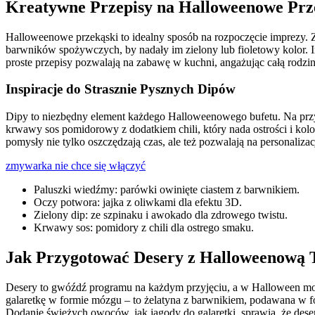
Kreatywne Przepisy na Halloweenowe Prz
Halloweenowe przekąski to idealny sposób na rozpoczęcie imprezy. 
barwników spożywczych, by nadały im zielony lub fioletowy kolor. I
proste przepisy pozwalają na zabawę w kuchni, angażując całą rodzin
Inspiracje do Strasznie Pysznych Dipów
Dipy to niezbędny element każdego Halloweenowego bufetu. Na przyk
krwawy sos pomidorowy z dodatkiem chili, który nada ostrości i kolor
pomysły nie tylko oszczędzają czas, ale też pozwalają na personalizac
zmywarka nie chce się włączyć
Paluszki wiedźmy: parówki owinięte ciastem z barwnikiem.
Oczy potwora: jajka z oliwkami dla efektu 3D.
Zielony dip: ze szpinaku i awokado dla zdrowego twistu.
Krwawy sos: pomidory z chili dla ostrego smaku.
Jak Przygotować Desery z Halloweenową 
Desery to gwóźdź programu na każdym przyjęciu, a w Halloween mog
galaretkę w formie mózgu – to żelatyna z barwnikiem, podawana w f
Dodanie świeżych owoców, jak jagody do galaretki, sprawia, że desery