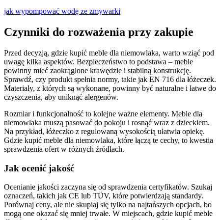
jak wypompować wodę ze zmywarki
Czynniki do rozważenia przy zakupie
Przed decyzją, gdzie kupić meble dla niemowlaka, warto wziąć pod
uwagę kilka aspektów. Bezpieczeństwo to podstawa – meble
powinny mieć zaokrąglone krawędzie i stabilną konstrukcję.
Sprawdź, czy produkt spełnia normy, takie jak EN 716 dla łóżeczek.
Materiały, z których są wykonane, powinny być naturalne i łatwe do
czyszczenia, aby uniknąć alergenów.
Rozmiar i funkcjonalność to kolejne ważne elementy. Meble dla
niemowlaka muszą pasować do pokoju i rosnąć wraz z dzieckiem.
Na przykład, łóżeczko z regulowaną wysokością ułatwia opiekę.
Gdzie kupić meble dla niemowlaka, które łączą te cechy, to kwestia
sprawdzenia ofert w różnych źródłach.
Jak ocenić jakość
Ocenianie jakości zaczyna się od sprawdzenia certyfikatów. Szukaj
oznaczeń, takich jak CE lub TÜV, które potwierdzają standardy.
Porównaj ceny, ale nie skupiaj się tylko na najtańszych opcjach, bo
mogą one okazać się mniej trwałe. W miejscach, gdzie kupić meble