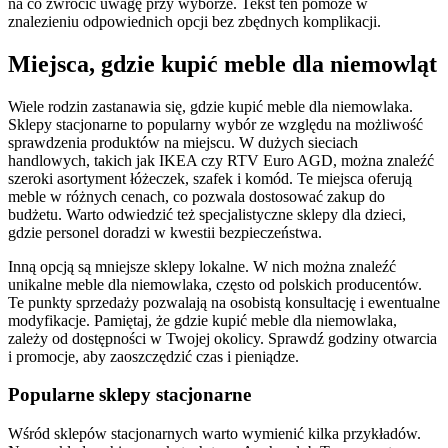
na co zwrócić uwagę przy wyborze. Tekst ten pomoże w
znalezieniu odpowiednich opcji bez zbędnych komplikacji.
Miejsca, gdzie kupić meble dla niemowląt
Wiele rodzin zastanawia się, gdzie kupić meble dla niemowlaka.
Sklepy stacjonarne to popularny wybór ze względu na możliwość
sprawdzenia produktów na miejscu. W dużych sieciach
handlowych, takich jak IKEA czy RTV Euro AGD, można znaleźć
szeroki asortyment łóżeczek, szafek i komód. Te miejsca oferują
meble w różnych cenach, co pozwala dostosować zakup do
budżetu. Warto odwiedzić też specjalistyczne sklepy dla dzieci,
gdzie personel doradzi w kwestii bezpieczeństwa.
Inną opcją są mniejsze sklepy lokalne. W nich można znaleźć
unikalne meble dla niemowlaka, często od polskich producentów.
Te punkty sprzedaży pozwalają na osobistą konsultację i ewentualne
modyfikacje. Pamiętaj, że gdzie kupić meble dla niemowlaka,
zależy od dostępności w Twojej okolicy. Sprawdź godziny otwarcia
i promocje, aby zaoszczędzić czas i pieniądze.
Popularne sklepy stacjonarne
Wśród sklepów stacjonarnych warto wymienić kilka przykładów.