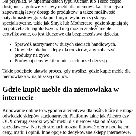
Na przykład, w hipermarketach typu Auchan lub Tesco często
dostępne są gotowe zestawy mebli dla niemowlaka. Te miejsca
zapewniają łatwy dostęp do produktów, a także możliwość
natychmiastowego zakupu. Innym wyborem są sklepy
specjalistyczne, takie jak Smyk lub Mothercare, gdzie skupiają się
na potrzebach najmłodszych. Tutaj można znaleźć meble
certyfikowane, co jest kluczowe dla bezpieczeństwa dziecka.
Sprawdź asortyment w dużych sieciach handlowych.
Odwiedź lokalne sklepy dla rodziców, aby zobaczyć
produkty na żywo.
Porównaj ceny w kilku miejscach przed decyzją.
Takie podejście ułatwia proces, gdy myślisz, gdzie kupić meble dla
niemowlaka w najbliższej okolicy.
Gdzie kupić meble dla niemowlaka w
internecie
Kupowanie online to wygodna alternatywa dla osób, które nie mogą
odwiedzić sklepów stacjonarnych. Platformy takie jak Allegro czy
OLX oferują szeroki wybór mebli dla niemowlaka od różnych
sprzedawców. Na tych stronach można filtrować oferty pod kątem
ceny, marki i opinii. Inne opcje to dedykowane sklepy internetowe,