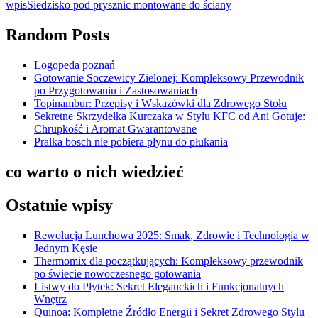
wpis
Siedzisko pod prysznic montowane do ściany
Random Posts
Logopeda poznań
Gotowanie Soczewicy Zielonej: Kompleksowy Przewodnik
po Przygotowaniu i Zastosowaniach
Topinambur: Przepisy i Wskazówki dla Zdrowego Stołu
Sekretne Skrzydełka Kurczaka w Stylu KFC od Ani Gotuje:
Chrupkość i Aromat Gwarantowane
Pralka bosch nie pobiera płynu do płukania
co warto o nich wiedzieć
Ostatnie wpisy
Rewolucja Lunchowa 2025: Smak, Zdrowie i Technologia w
Jednym Kęsie
Thermomix dla początkujących: Kompleksowy przewodnik
po świecie nowoczesnego gotowania
Listwy do Płytek: Sekret Eleganckich i Funkcjonalnych
Wnętrz
Quinoa: Kompletne Źródło Energii i Sekret Zdrowego Stylu