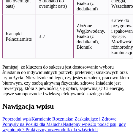
lub overnight
5 (dodatki do
energia,
Białko (z
oats)
overnight oats)
Wszechstr
dodatkami)
Łatwe do
Złożone
przygotowa
Węglowodany,
i spakowan
Kanapki
3-7
Białko (z
Sycące,
Pełnoziarniste
dodatkami),
Możliwość
Błonnik
różnorodn
kombinacji
Pamiętaj, że kluczem do sukcesu jest dostosowanie wyboru
śniadania do indywidualnych potrzeb, preferencji smakowych oraz
trybu życia. Niezależnie od tego, czy jesteś uczniem, pracownikiem
biurowym, czy osobą aktywną fizycznie, zdrowe śniadanie jest
inwestycją, która z pewnością się opłaci, zapewniając Ci energię,
lepsze samopoczucie i większą efektywność każdego dnia.
Nawigacja wpisu
Poprzedni wpis
Karmienie Roczniaka: Zaskakujące i Zdrowe
Pomysły na Posiłki dla Malucha
Następny wpis
Co podać psu, gdy
wymiotuje? Praktyczny przewodnik dla właścicieli