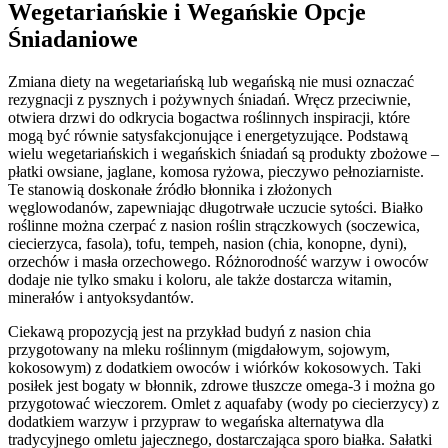
Wegetariańskie i Wegańskie Opcje
Śniadaniowe
Zmiana diety na wegetariańską lub wegańską nie musi oznaczać
rezygnacji z pysznych i pożywnych śniadań. Wręcz przeciwnie,
otwiera drzwi do odkrycia bogactwa roślinnych inspiracji, które
mogą być równie satysfakcjonujące i energetyzujące. Podstawą
wielu wegetariańskich i wegańskich śniadań są produkty zbożowe –
płatki owsiane, jaglane, komosa ryżowa, pieczywo pełnoziarniste.
Te stanowią doskonałe źródło błonnika i złożonych
węglowodanów, zapewniając długotrwałe uczucie sytości. Białko
roślinne można czerpać z nasion roślin strączkowych (soczewica,
ciecierzyca, fasola), tofu, tempeh, nasion (chia, konopne, dyni),
orzechów i masła orzechowego. Różnorodność warzyw i owoców
dodaje nie tylko smaku i koloru, ale także dostarcza witamin,
minerałów i antyoksydantów.
Ciekawą propozycją jest na przykład budyń z nasion chia
przygotowany na mleku roślinnym (migdałowym, sojowym,
kokosowym) z dodatkiem owoców i wiórków kokosowych. Taki
posiłek jest bogaty w błonnik, zdrowe tłuszcze omega-3 i można go
przygotować wieczorem. Omlet z aquafaby (wody po ciecierzycy) z
dodatkiem warzyw i przypraw to wegańska alternatywa dla
tradycyjnego omletu jajecznego, dostarczająca sporo białka. Sałatki