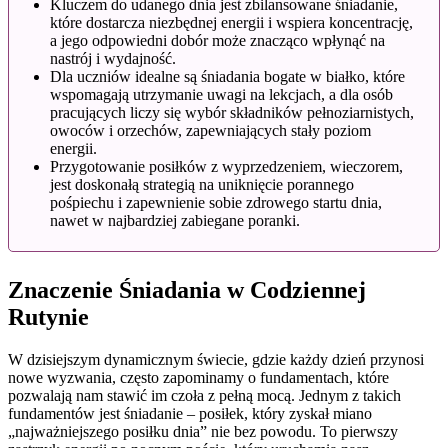
Kluczem do udanego dnia jest zbilansowane śniadanie,
które dostarcza niezbędnej energii i wspiera koncentrację,
a jego odpowiedni dobór może znacząco wpłynąć na
nastrój i wydajność.
Dla uczniów idealne są śniadania bogate w białko, które
wspomagają utrzymanie uwagi na lekcjach, a dla osób
pracujących liczy się wybór składników pełnoziarnistych,
owoców i orzechów, zapewniających stały poziom
energii.
Przygotowanie posiłków z wyprzedzeniem, wieczorem,
jest doskonałą strategią na uniknięcie porannego
pośpiechu i zapewnienie sobie zdrowego startu dnia,
nawet w najbardziej zabiegane poranki.
Znaczenie Śniadania w Codziennej
Rutynie
W dzisiejszym dynamicznym świecie, gdzie każdy dzień przynosi
nowe wyzwania, często zapominamy o fundamentach, które
pozwalają nam stawić im czoła z pełną mocą. Jednym z takich
fundamentów jest śniadanie – posiłek, który zyskał miano
„najważniejszego posiłku dnia” nie bez powodu. To pierwszy