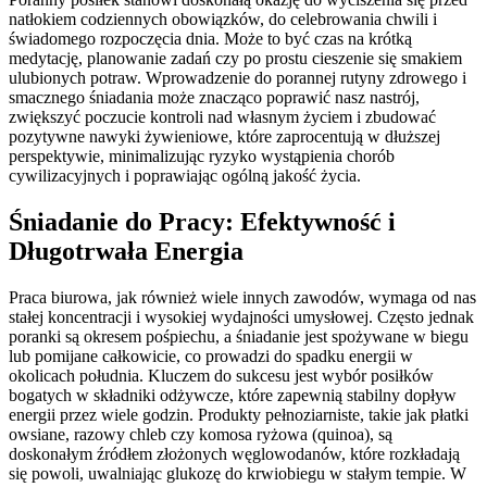
natłokiem codziennych obowiązków, do celebrowania chwili i
świadomego rozpoczęcia dnia. Może to być czas na krótką
medytację, planowanie zadań czy po prostu cieszenie się smakiem
ulubionych potraw. Wprowadzenie do porannej rutyny zdrowego i
smacznego śniadania może znacząco poprawić nasz nastrój,
zwiększyć poczucie kontroli nad własnym życiem i zbudować
pozytywne nawyki żywieniowe, które zaprocentują w dłuższej
perspektywie, minimalizując ryzyko wystąpienia chorób
cywilizacyjnych i poprawiając ogólną jakość życia.
Śniadanie do Pracy: Efektywność i
Długotrwała Energia
Praca biurowa, jak również wiele innych zawodów, wymaga od nas
stałej koncentracji i wysokiej wydajności umysłowej. Często jednak
poranki są okresem pośpiechu, a śniadanie jest spożywane w biegu
lub pomijane całkowicie, co prowadzi do spadku energii w
okolicach południa. Kluczem do sukcesu jest wybór posiłków
bogatych w składniki odżywcze, które zapewnią stabilny dopływ
energii przez wiele godzin. Produkty pełnoziarniste, takie jak płatki
owsiane, razowy chleb czy komosa ryżowa (quinoa), są
doskonałym źródłem złożonych węglowodanów, które rozkładają
się powoli, uwalniając glukozę do krwiobiegu w stałym tempie. W