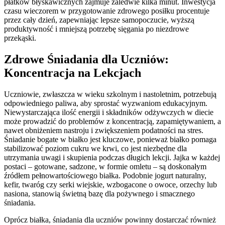
płatków błyskawicznych zajmuje zaledwie kilka minut. Inwestycja
czasu wieczorem w przygotowanie zdrowego posiłku procentuje
przez cały dzień, zapewniając lepsze samopoczucie, wyższą
produktywność i mniejszą potrzebę sięgania po niezdrowe
przekąski.
Zdrowe Śniadania dla Uczniów:
Koncentracja na Lekcjach
Uczniowie, zwłaszcza w wieku szkolnym i nastoletnim, potrzebują
odpowiedniego paliwa, aby sprostać wyzwaniom edukacyjnym.
Niewystarczająca ilość energii i składników odżywczych w diecie
może prowadzić do problemów z koncentracją, zapamiętywaniem, a
nawet obniżeniem nastroju i zwiększeniem podatności na stres.
Śniadanie bogate w białko jest kluczowe, ponieważ białko pomaga
stabilizować poziom cukru we krwi, co jest niezbędne dla
utrzymania uwagi i skupienia podczas długich lekcji. Jajka w każdej
postaci – gotowane, sadzone, w formie omletu – są doskonałym
źródłem pełnowartościowego białka. Podobnie jogurt naturalny,
kefir, twaróg czy serki wiejskie, wzbogacone o owoce, orzechy lub
nasiona, stanowią świetną bazę dla pożywnego i smacznego
śniadania.
Oprócz białka, śniadania dla uczniów powinny dostarczać również