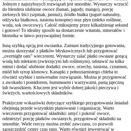
Jednym z najszybszych rozwiązań jest smoothie. Wystarczy wrzucić
do blendera ulubione owoce (banan, jagody, mango), porcję
zielonych liści (szpinak, jarmuż), źródło białka (jogurt naturalny,
odżywka białkowa, nasiona konopne) oraz płyn (mleko roślinne,
woda, sok owocowy). Całość miksujemy przez kilkadziesiąt sekund
i gotowe! To idealny sposób na dostarczenie witamin, minerałów i
błonnika w łatwo przyswajalnej formie.
Inną szybką opcją jest owsianka. Zamiast tradycyjnego gotowania,
można skorzystać z płatków błyskawicznych lub przygotować
„overnight oats” wieczorem. Wystarczy zalać płatki owsiane gorącą
wodą lub mlekiem (zwierzęcym lub roślinnym), odstawić na kilka
minut i dodać ulubione dodatki: owoce, orzechy, nasiona, cynamon,
miód lub syrop klonowy. Kanapki z pełnoziarnistego chleba to
również szybkie i uniwersalne rozwiązanie. Można je przygotować
z awokado i pomidorem, hummusem i warzywami, pastą jajeczną
lub twarożkiem. Kluczem jest wybór dobrej jakości pieczywa i
świeżych, wartościowych składników.
Praktyczne wskazówki dotyczące szybkiego przygotowania śniadań
obejmują przede wszystkim planowanie i organizację. Warto
wieczorem przygotować składniki: umyć i pokroić owoce,
odmierzyć porcję płatków owsianych, przygotować składniki na
smoothie. Wiele rzeczy można zrobić zawczasu, co pozwoli
zaoszczędzić cenny czas rano. Warto również inwestować w