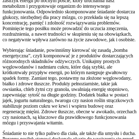
zastrzyk energii po nocnym poście, który uruchamia nasz
metabolizm i przygotowuje organizm do intensywnego
funkcjonowania. Odpowiednio skomponowane śniadanie dostarcza
glukozy, niezbędnej dla pracy mózgu, co przekłada się na lepszą
koncentrację, pamięć i zdolność rozwiązywania problemów.
Pominięcie tego posiłku może prowadzić do uczucia zmęczenia,
rozdrażnienia, a nawet trudności w skupieniu się na obowiązkach,
co negatywnie wpływa zarówno na życie zawodowe, jak i osobiste.
Wybierając śniadanie, powinniśmy kierować się zasadą „bomba
energetyczna”, czyli komponować je z produktów dostarczających
różnorodnych składników odżywczych. Unikajmy prostych
węglowodanów i nadmiaru cukru, które dają szybki, ale
krótkotrwały przypływ energii, po którym następuje gwałtowny
spadek formy. Zamiast tego, postawmy na złożone węglowodany,
białko i zdrowe tłuszcze. Produkty pełnoziarniste, takie jak
owsianka, chleb żytni czy granola, uwalniają energię stopniowo,
zapewniając sytość na długie godziny. Dodatek białka w postaci
jajek, jogurtu naturalnego, twarogu czy nasion roślin strączkowych
stabilizuje poziom cukru we krwi i wspiera budowę oraz
regenerację mięśni. Zdrowe tłuszcze, obecne w awokado, orzechach
czy nasionach, są kluczowe dla prawidłowego funkcjonowania
mózgu i przyswajania witamin.
Śniadanie to nie tylko paliwo dla ciała, ale także dla umysłu i ducha.
Poranny posiłek stanowi doskonałą okazję do wyciszenia się przed