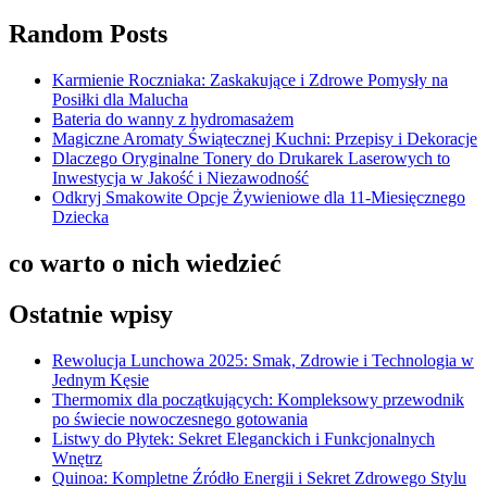
Random Posts
Karmienie Roczniaka: Zaskakujące i Zdrowe Pomysły na
Posiłki dla Malucha
Bateria do wanny z hydromasażem
Magiczne Aromaty Świątecznej Kuchni: Przepisy i Dekoracje
Dlaczego Oryginalne Tonery do Drukarek Laserowych to
Inwestycja w Jakość i Niezawodność
Odkryj Smakowite Opcje Żywieniowe dla 11-Miesięcznego
Dziecka
co warto o nich wiedzieć
Ostatnie wpisy
Rewolucja Lunchowa 2025: Smak, Zdrowie i Technologia w
Jednym Kęsie
Thermomix dla początkujących: Kompleksowy przewodnik
po świecie nowoczesnego gotowania
Listwy do Płytek: Sekret Eleganckich i Funkcjonalnych
Wnętrz
Quinoa: Kompletne Źródło Energii i Sekret Zdrowego Stylu