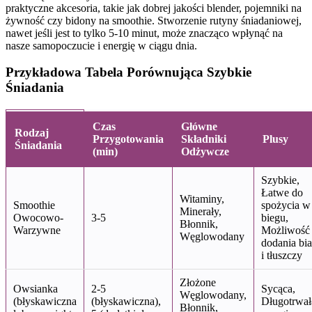
praktyczne akcesoria, takie jak dobrej jakości blender, pojemniki na
żywność czy bidony na smoothie. Stworzenie rutyny śniadaniowej,
nawet jeśli jest to tylko 5-10 minut, może znacząco wpłynąć na
nasze samopoczucie i energię w ciągu dnia.
Przykładowa Tabela Porównująca Szybkie
Śniadania
Czas
Główne
Rodzaj
Przygotowania
Składniki
Plusy
Śniadania
(min)
Odżywcze
Szybkie,
Łatwe do
Witaminy,
Smoothie
spożycia w
Minerały,
Owocowo-
3-5
biegu,
Błonnik,
Warzywne
Możliwość
Węglowodany
dodania bia
i tłuszczy
Złożone
Owsianka
2-5
Sycąca,
Węglowodany,
(błyskawiczna
(błyskawiczna),
Długotrwał
Błonnik,