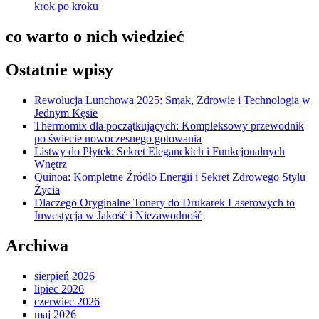
krok po kroku
co warto o nich wiedzieć
Ostatnie wpisy
Rewolucja Lunchowa 2025: Smak, Zdrowie i Technologia w
Jednym Kęsie
Thermomix dla początkujących: Kompleksowy przewodnik
po świecie nowoczesnego gotowania
Listwy do Płytek: Sekret Eleganckich i Funkcjonalnych
Wnętrz
Quinoa: Kompletne Źródło Energii i Sekret Zdrowego Stylu
Życia
Dlaczego Oryginalne Tonery do Drukarek Laserowych to
Inwestycja w Jakość i Niezawodność
Archiwa
sierpień 2026
lipiec 2026
czerwiec 2026
maj 2026