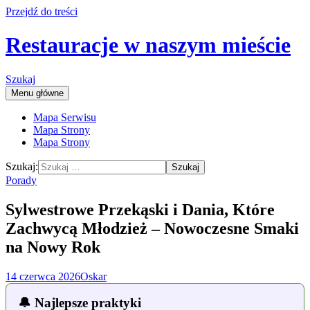
Przejdź do treści
Restauracje w naszym mieście
Szukaj
Menu główne
Mapa Serwisu
Mapa Strony
Mapa Strony
Szukaj:
Porady
Sylwestrowe Przekąski i Dania, Które
Zachwycą Młodzież – Nowoczesne Smaki
na Nowy Rok
14 czerwca 2026
Oskar
🔔 Najlepsze praktyki