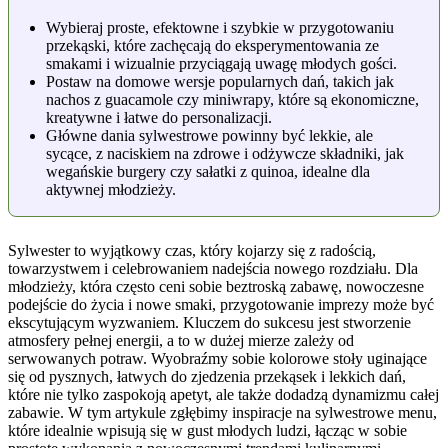
Wybieraj proste, efektowne i szybkie w przygotowaniu
przekąski, które zachęcają do eksperymentowania ze
smakami i wizualnie przyciągają uwagę młodych gości.
Postaw na domowe wersje popularnych dań, takich jak
nachos z guacamole czy miniwrapy, które są ekonomiczne,
kreatywne i łatwe do personalizacji.
Główne dania sylwestrowe powinny być lekkie, ale
sycące, z naciskiem na zdrowe i odżywcze składniki, jak
wegańskie burgery czy sałatki z quinoa, idealne dla
aktywnej młodzieży.
Sylwester to wyjątkowy czas, który kojarzy się z radością,
towarzystwem i celebrowaniem nadejścia nowego rozdziału. Dla
młodzieży, która często ceni sobie beztroską zabawę, nowoczesne
podejście do życia i nowe smaki, przygotowanie imprezy może być
ekscytującym wyzwaniem. Kluczem do sukcesu jest stworzenie
atmosfery pełnej energii, a to w dużej mierze zależy od
serwowanych potraw. Wyobraźmy sobie kolorowe stoły uginające
się od pysznych, łatwych do zjedzenia przekąsek i lekkich dań,
które nie tylko zaspokoją apetyt, ale także dodadzą dynamizmu całej
zabawie. W tym artykule zgłębimy inspiracje na sylwestrowe menu,
które idealnie wpisują się w gust młodych ludzi, łącząc w sobie