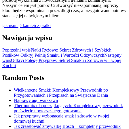
prostotę wykonania z nowoczesnymi trendami kulinarnymi.
Naszym celem jest pomóc Ci stworzyć niezapomnianą imprezę,
która będzie wspominana przez długi czas, a przygotowane potrawy
staną się jej największym hitem.
jak usunąć kamień z pralki
Nawigacja wpisu
Poprzedni wpis
Płatki Ryżowe: Sekret Zdrowych i Szybkich
Posiłków Odkryj Pełnię Smaku i Wartości Odżywczych
Następny
wpis
Odkryj Potęgę Przypraw: Sekret Smaku i Zdrowia w Twojej
Kuchni
Random Posts
Wielkanocne Smaki: Kompleksowy Przewodnik po
Przygotowaniach i Przepisach na Świąteczne Dania
Naprawy agd warszawa
Thermomix dla początkujących: Kompleksowy przewodnik
po świecie nowoczesnego gotowania
Jak przyprawy wzbogacają smak i zdrowie w twojej
domowej kuchni
Jak zresetować zmywarkę Bosch – kompletny przewodnik