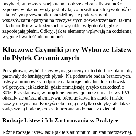
przykład, w nowoczesnej kuchni, dobrze dobrana listwa może
zapobiec wnikaniu wody pod płytki, co przedłuża ich żywotność o
lata. W tym przewodniku podzielimy się praktycznymi
wskazówkami opartymi na rzeczywistych doświadczeniach, takimi
jak dobór listew w łazienkach o wysokiej wilgotności, gdzie
zapobiegają pleśni. Odkryj, jak te elementy wpływają na codzienną
wygodę i wartość nieruchomości.
Kluczowe Czynniki przy Wyborze Listew
do Płytek Ceramicznych
Początkowo, wybór listew wymaga oceny materiału i rozmiaru, aby
pasowały do istniejących płytek. Na podstawie badań branżowych,
listwy aluminiowe są odporne na korozję i idealne do środowisk
wilgotnych, jak łazienki, gdzie zmniejszają ryzyko uszkodzeń o
30%. Przykładowo, w projekcie renowacji mieszkania, listwy PVC
okazały się tańszą alternatywą, oferując łatwą instalację i niskie
koszty utrzymania. Korzyści obejmują nie tylko estetykę, ale także
zwiększoną higienę, co jest kluczowe w domach z dziećmi.
Rodzaje Listew i Ich Zastosowania w Praktyce
Różne rodzaje listew, takie jak te z aluminium lub stali nierdzewnej,