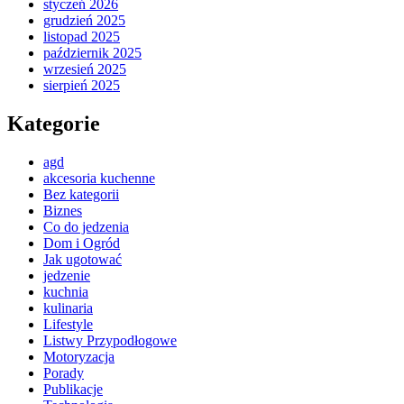
styczeń 2026
grudzień 2025
listopad 2025
październik 2025
wrzesień 2025
sierpień 2025
Kategorie
agd
akcesoria kuchenne
Bez kategorii
Biznes
Co do jedzenia
Dom i Ogród
Jak ugotować
jedzenie
kuchnia
kulinaria
Lifestyle
Listwy Przypodłogowe
Motoryzacja
Porady
Publikacje