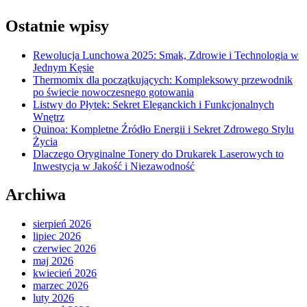
Ostatnie wpisy
Rewolucja Lunchowa 2025: Smak, Zdrowie i Technologia w
Jednym Kęsie
Thermomix dla początkujących: Kompleksowy przewodnik
po świecie nowoczesnego gotowania
Listwy do Płytek: Sekret Eleganckich i Funkcjonalnych
Wnętrz
Quinoa: Kompletne Źródło Energii i Sekret Zdrowego Stylu
Życia
Dlaczego Oryginalne Tonery do Drukarek Laserowych to
Inwestycja w Jakość i Niezawodność
Archiwa
sierpień 2026
lipiec 2026
czerwiec 2026
maj 2026
kwiecień 2026
marzec 2026
luty 2026