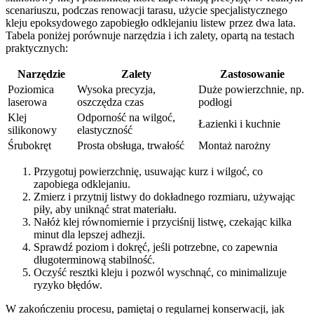
scenariuszu, podczas renowacji tarasu, użycie specjalistycznego
kleju epoksydowego zapobiegło odklejaniu listew przez dwa lata.
Tabela poniżej porównuje narzędzia i ich zalety, opartą na testach
praktycznych:
Narzędzie
Zalety
Zastosowanie
Poziomica
Wysoka precyzja,
Duże powierzchnie, np.
laserowa
oszczędza czas
podłogi
Klej
Odporność na wilgoć,
Łazienki i kuchnie
silikonowy
elastyczność
Śrubokręt
Prosta obsługa, trwałość
Montaż narożny
Przygotuj powierzchnię, usuwając kurz i wilgoć, co
zapobiega odklejaniu.
Zmierz i przytnij listwy do dokładnego rozmiaru, używając
piły, aby uniknąć strat materiału.
Nałóż klej równomiernie i przyciśnij listwę, czekając kilka
minut dla lepszej adhezji.
Sprawdź poziom i dokręć, jeśli potrzebne, co zapewnia
długoterminową stabilność.
Oczyść resztki kleju i pozwól wyschnąć, co minimalizuje
ryzyko błędów.
W zakończeniu procesu, pamiętaj o regularnej konserwacji, jak