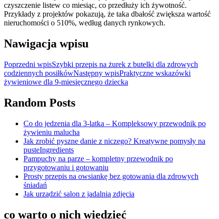
czyszczenie listew co miesiąc, co przedłuży ich żywotność.
Przykłady z projektów pokazują, że taka dbałość zwiększa wartość
nieruchomości o 510%, według danych rynkowych.
Nawigacja wpisu
Poprzedni wpis
Szybki przepis na żurek z butelki dla zdrowych
codziennych posiłków
Następny wpis
Praktyczne wskazówki
żywieniowe dla 9-miesięcznego dziecka
Random Posts
Co do jedzenia dla 3-latka – Kompleksowy przewodnik po
żywieniu malucha
Jak zrobić pyszne danie z niczego? Kreatywne pomysły na
pusteIngredients
Pampuchy na parze – kompletny przewodnik po
przygotowaniu i gotowaniu
Prosty przepis na owsiankę bez gotowania dla zdrowych
śniadań
Jak urządzić salon z jadalnią zdjęcia
co warto o nich wiedzieć