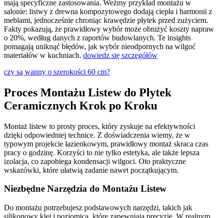
mają specyficzne zastosowania. Weźmy przykład montażu w
salonie: listwy z drewna kompozytowego dodają ciepła i harmonii z
meblami, jednocześnie chroniąc krawędzie płytek przed zużyciem.
Fakty pokazują, że prawidłowy wybór może obniżyć koszty napraw
o 20%, według danych z raportów budowlanych. Te insights
pomagają uniknąć błędów, jak wybór nieodpornych na wilgoć
materiałów w kuchniach.
dowiedz się szczegółów
czy są wanny o szerokości 60 cm?
Proces Montażu Listew do Płytek
Ceramicznych Krok po Kroku
Montaż listew to prosty proces, który zyskuje na efektywności
dzięki odpowiedniej technice. Z doświadczenia wiemy, że w
typowym projekcie łazienkowym, prawidłowy montaż skraca czas
pracy o godzinę. Korzyści to nie tylko estetyka, ale także lepsza
izolacja, co zapobiega kondensacji wilgoci. Oto praktyczne
wskazówki, które ułatwią zadanie nawet początkującym.
Niezbędne Narzędzia do Montażu Listew
Do montażu potrzebujesz podstawowych narzędzi, takich jak
silikonowy klej i poziomica, które zapewniają precyzję. W realnym