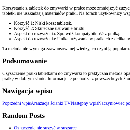
Korzystanie z tabletek do zmywarki w pralce może zmniejszyć zużyci
tabletki nie uszkadzają materiałów pralki. Na forach użytkownicy w
Korzyść 1: Niski koszt tabletek.
Korzyść 2: Skuteczne usuwanie brudu.
Aspekt do rozważenia: Sprawdź kompatybilność z pralką.
Aspekt do rozważenia: Unikaj używania w pralkach z delikatn
Ta metoda nie wymaga zaawansowanej wiedzy, co czyni ją popularną.
Podsumowanie
Czyszczenie pralki tabletkami do zmywarki to praktyczna metoda op
pralkę w dobrym stanie. Informacje te pochodzą z powszechnych źróde
Nawigacja wpisu
Poprzedni wpis
Aranżacja ścianki TV
Następny wpis
Naczyniowiec p
Random Posts
Oznaczenie nie suszyć w suszarce