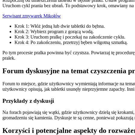
Rozpocznij od umieszczenia tabletki w bębnie pralki. Ustaw program 
Uruchom cykl prania bez ubrań. To podstawowy krok, omawiany na f
Serwisant zmywarek Mikołów
Krok 1: Włóż jedną lub dwie tabletki do bębna.
Krok 2: Wybierz program z gorącą wodą.
Krok 3: Uruchom pralkę i poczekaj na zakończenie cyklu.
Krok 4: Po zakończeniu, przetrzyj bęben wilgotną szmatką.
Po tym procesie pralka powinna być czystsza. Powtarzaj tę procedurę
pralek.
Forum dyskusyjne na temat czyszczenia pr
Forum to miejsce, gdzie użytkownicy wymieniają informacje na temat
użytkownicy opisują, jak tabletki usunęły nieprzyjemne zapachy. In
Przykłady z dyskusji
Na forach pojawiają się wątki, gdzie użytkownicy dzielą się krokami,
gromadzeniu się kamienia. Dyskusje te są cenne, ponieważ pokazują
Korzyści i potencjalne aspekty do rozważe