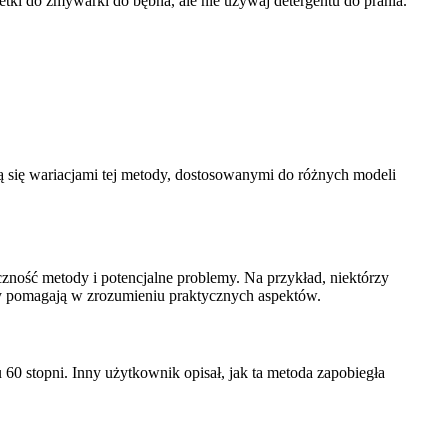
etki do zmywarki do bębna, ale nie używaj detergentu do prania.
lą się wariacjami tej metody, dostosowanymi do różnych modeli
zność metody i potencjalne problemy. Na przykład, niektórzy
owy pomagają w zrozumieniu praktycznych aspektów.
 60 stopni. Inny użytkownik opisał, jak ta metoda zapobiegła