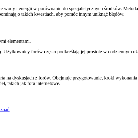
e wody i energii w porównaniu do specjalistycznych środków. Metoda t
spominają o takich kwestiach, aby pomóc innym uniknąć błędów.
ymi elementami.
 Użytkownicy forów często podkreślają jej prostotę w codziennym uż
arta na dyskusjach z forów. Obejmuje przygotowanie, kroki wykonani
ł, takich jak fora internetowe.
oznań