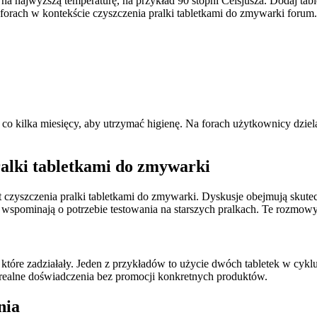
na najwyższą temperaturę, na przykład 90 stopni Celsjusza. Dodaj tabl
orach w kontekście czyszczenia pralki tabletkami do zmywarki forum.
 co kilka miesięcy, aby utrzymać higienę. Na forach użytkownicy dzie
alki tabletkami do zmywarki
 czyszczenia pralki tabletkami do zmywarki. Dyskusje obejmują skutec
ni wspominają o potrzebie testowania na starszych pralkach. Te rozm
 które zadziałały. Jeden z przykładów to użycie dwóch tabletek w cyklu
 realne doświadczenia bez promocji konkretnych produktów.
nia