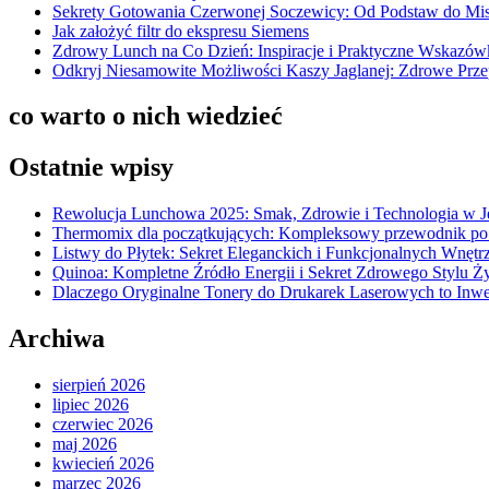
Sekrety Gotowania Czerwonej Soczewicy: Od Podstaw do Mi
Jak założyć filtr do ekspresu Siemens
Zdrowy Lunch na Co Dzień: Inspiracje i Praktyczne Wskazów
Odkryj Niesamowite Możliwości Kaszy Jaglanej: Zdrowe Przepi
co warto o nich wiedzieć
Ostatnie wpisy
Rewolucja Lunchowa 2025: Smak, Zdrowie i Technologia w 
Thermomix dla początkujących: Kompleksowy przewodnik po
Listwy do Płytek: Sekret Eleganckich i Funkcjonalnych Wnętr
Quinoa: Kompletne Źródło Energii i Sekret Zdrowego Stylu Ż
Dlaczego Oryginalne Tonery do Drukarek Laserowych to Inwe
Archiwa
sierpień 2026
lipiec 2026
czerwiec 2026
maj 2026
kwiecień 2026
marzec 2026