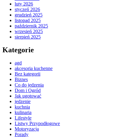
luty 2026
styczeń 2026
grudzień 2025
listopad 2025
październik 2025
wrzesień 2025
sierpień 2025
Kategorie
agd
akcesoria kuchenne
Bez kategorii
Biznes
Co do jedzenia
Dom i Ogród
Jak ugotować
jedzenie
kuchnia
kulinaria
Lifestyle
Listwy Przypodłogowe
Motoryzacja
Porady