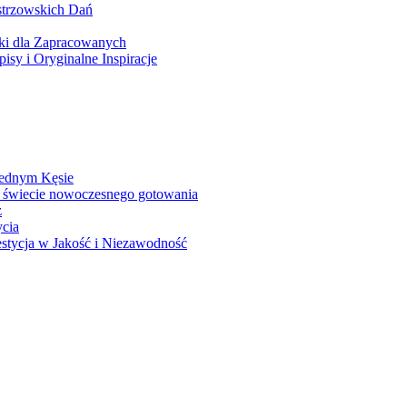
strzowskich Dań
ki dla Zapracowanych
sy i Oryginalne Inspiracje
Jednym Kęsie
 świecie nowoczesnego gotowania
z
ycia
stycja w Jakość i Niezawodność