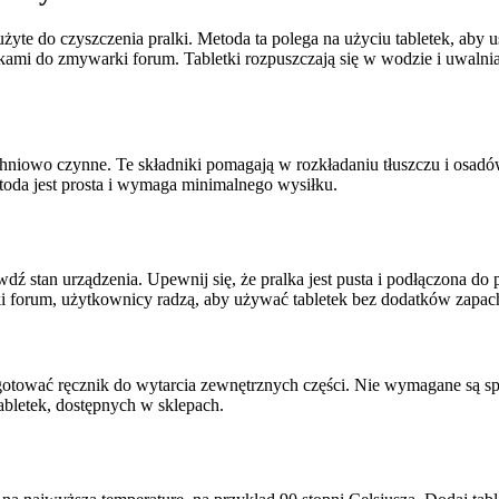
żyte do czyszczenia pralki. Metoda ta polega na użyciu tabletek, aby
kami do zmywarki forum. Tabletki rozpuszczają się w wodzie i uwalnia
niowo czynne. Te składniki pomagają w rozkładaniu tłuszczu i osadów.
etoda jest prosta i wymaga minimalnego wysiłku.
ź stan urządzenia. Upewnij się, że pralka jest pusta i podłączona do 
ki forum, użytkownicy radzą, aby używać tabletek bez dodatków zap
ygotować ręcznik do wytarcia zewnętrznych części. Nie wymagane są spe
bletek, dostępnych w sklepach.