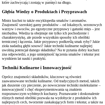
które zachwycają i zostają w pamięci na długo.
Głębia Wiedzy o Produktach i Przyprawach
Mistrz kuchni to także encyklopedia smaków i aromatów.
Znajomość szerokiej gamy produktów – od lokalnych, sezonowych
warzyw i owoców, po egzotyczne przyprawy i gatunki mięs – jest
niezbędna. Wiedza ta obejmuje nie tylko ich pochodzenie i
charakterystykę, ale przede wszystkim sposoby ich obróbki
termicznej i łączenia. Jakie przyprawy podkreślą smak ryby? Jakie
zioła nadadzą głębi sosowi? Jakie techniki kulinarne najlepiej
uwolnią potencjał danego składnika? Na te pytania dobry kucharz
zna odpowiedzi, a jego umiejętność łączenia smaków i tekstur jest
wynikiem lat nauki i praktyki.
Techniki Kulinarne i Innowacyjność
Oprócz znajomości składników, kluczowe są również
zaawansowane techniki kulinarne. Od tradycyjnych metod, takich
jak duszenie czy pieczenie, po nowoczesne techniki molekularne –
innowacyjność i chęć eksperymentowania są znakiem
rozpoznawczym wybitnych kucharzy. Poznawanie i doskonalenie
różnych metod obróbki pozwala na wydobycie z produktów ich
najlepszych cech, tworzenie zaskakujących form i tekstur, a także na