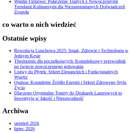
Wigilie Firmowe: Połączenie Tradycji z Nowoczesnymi
Trendami Kulinarnymi dla Niezapomnianych Doświadczeń
Zespołu
co warto o nich wiedzieć
Ostatnie wpisy
Rewolucja Lunchowa 2025: Smak, Zdrowie i Technologia w
Jednym Kęsie
Thermomix dla początkujących: Kompleksowy przewodnik
po świecie nowoczesnego gotowania
Listwy do Płytek: Sekret Eleganckich i Funkcjonalnych
Wnętrz
Quinoa: Kompletne Źródło Energii i Sekret Zdrowego Stylu
Życia
Dlaczego Oryginalne Tonery do Drukarek Laserowych to
Inwestycja w Jakość i Niezawodność
Archiwa
sierpień 2026
lipiec 2026