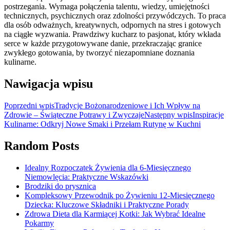
postrzegania. Wymaga połączenia talentu, wiedzy, umiejętności
technicznych, psychicznych oraz zdolności przywódczych. To praca
dla osób odważnych, kreatywnych, odpornych na stres i gotowych
na ciągłe wyzwania. Prawdziwy kucharz to pasjonat, który wkłada
serce w każde przygotowywane danie, przekraczając granice
zwykłego gotowania, by tworzyć niezapomniane doznania
kulinarne.
Nawigacja wpisu
Poprzedni wpis
Tradycje Bożonarodzeniowe i Ich Wpływ na
Zdrowie – Świąteczne Potrawy i Zwyczaje
Następny wpis
Inspiracje
Kulinarne: Odkryj Nowe Smaki i Przełam Rutynę w Kuchni
Random Posts
Idealny Rozpoczatek Żywienia dla 6-Miesięcznego
Niemowlęcia: Praktyczne Wskazówki
Brodziki do prysznica
Kompleksowy Przewodnik po Żywieniu 12-Miesięcznego
Dziecka: Kluczowe Składniki i Praktyczne Porady
Zdrowa Dieta dla Karmiącej Kotki: Jak Wybrać Idealne
Pokarmy