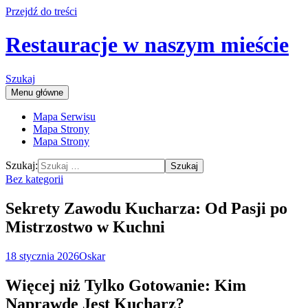
Przejdź do treści
Restauracje w naszym mieście
Szukaj
Menu główne
Mapa Serwisu
Mapa Strony
Mapa Strony
Szukaj:
Bez kategorii
Sekrety Zawodu Kucharza: Od Pasji po
Mistrzostwo w Kuchni
18 stycznia 2026
Oskar
Więcej niż Tylko Gotowanie: Kim
Naprawdę Jest Kucharz?