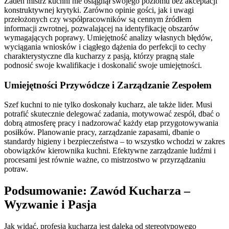
Żaden mistrz kuchni nie osiągnął swojego poziomu bez akceptacji
konstruktywnej krytyki. Zarówno opinie gości, jak i uwagi
przełożonych czy współpracowników są cennym źródłem
informacji zwrotnej, pozwalającej na identyfikację obszarów
wymagających poprawy. Umiejętność analizy własnych błędów,
wyciągania wniosków i ciągłego dążenia do perfekcji to cechy
charakterystyczne dla kucharzy z pasją, którzy pragną stale
podnosić swoje kwalifikacje i doskonalić swoje umiejętności.
Umiejętności Przywódcze i Zarządzanie Zespołem
Szef kuchni to nie tylko doskonały kucharz, ale także lider. Musi
potrafić skutecznie delegować zadania, motywować zespół, dbać o
dobrą atmosferę pracy i nadzorować każdy etap przygotowywania
posiłków. Planowanie pracy, zarządzanie zapasami, dbanie o
standardy higieny i bezpieczeństwa – to wszystko wchodzi w zakres
obowiązków kierownika kuchni. Efektywne zarządzanie ludźmi i
procesami jest równie ważne, co mistrzostwo w przyrządzaniu
potraw.
Podsumowanie: Zawód Kucharza –
Wyzwanie i Pasja
Jak widać, profesja kucharza jest daleka od stereotypowego