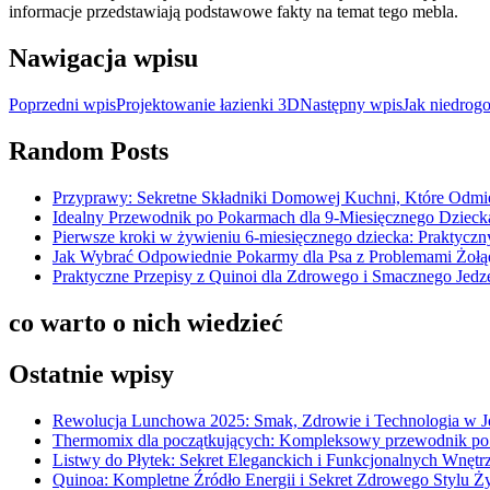
informacje przedstawiają podstawowe fakty na temat tego mebla.
Nawigacja wpisu
Poprzedni wpis
Projektowanie łazienki 3D
Następny wpis
Jak niedrogo
Random Posts
Przyprawy: Sekretne Składniki Domowej Kuchni, Które Odmi
Idealny Przewodnik po Pokarmach dla 9-Miesięcznego Dziec
Pierwsze kroki w żywieniu 6-miesięcznego dziecka: Praktycz
Jak Wybrać Odpowiednie Pokarmy dla Psa z Problemami Żoł
Praktyczne Przepisy z Quinoi dla Zdrowego i Smacznego Jedz
co warto o nich wiedzieć
Ostatnie wpisy
Rewolucja Lunchowa 2025: Smak, Zdrowie i Technologia w 
Thermomix dla początkujących: Kompleksowy przewodnik po
Listwy do Płytek: Sekret Eleganckich i Funkcjonalnych Wnętr
Quinoa: Kompletne Źródło Energii i Sekret Zdrowego Stylu Ż