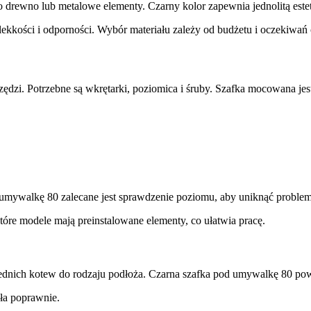
 drewno lub metalowe elementy. Czarny kolor zapewnia jednolitą este
ekkości i odporności. Wybór materiału zależy od budżetu i oczekiwań 
i. Potrzebne są wkrętarki, poziomica i śruby. Szafka mocowana jest 
 umywalkę 80 zalecane jest sprawdzenie poziomu, aby uniknąć proble
które modele mają preinstalowane elementy, co ułatwia pracę.
owiednich kotew do rodzaju podłoża. Czarna szafka pod umywalkę 80 
ała poprawnie.