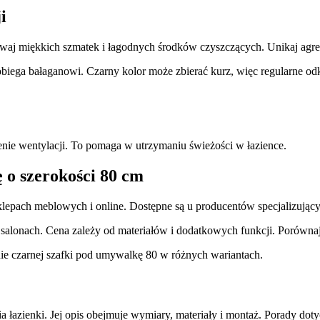
i
waj miękkich szmatek i łagodnych środków czyszczących. Unikaj agr
iega bałaganowi. Czarny kolor może zbierać kurz, więc regularne odk
ie wentylacji. To pomaga w utrzymaniu świeżości w łazience.
 o szerokości 80 cm
lepach meblowych i online. Dostępne są u producentów specjalizują
 salonach. Cena zależy od materiałów i dodatkowych funkcji. Porówn
ie czarnej szafki pod umywalkę 80 w różnych wariantach.
 łazienki. Jej opis obejmuje wymiary, materiały i montaż. Porady do