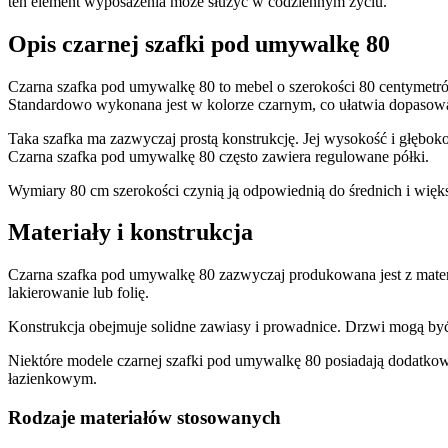
ten element wyposażenia może służyć w codziennym życiu.
Opis czarnej szafki pod umywalkę 80
Czarna szafka pod umywalkę 80 to mebel o szerokości 80 centymetr
Standardowo wykonana jest w kolorze czarnym, co ułatwia dopasowa
Taka szafka ma zazwyczaj prostą konstrukcję. Jej wysokość i głębo
Czarna szafka pod umywalkę 80 często zawiera regulowane półki.
Wymiary 80 cm szerokości czynią ją odpowiednią do średnich i więk
Materiały i konstrukcja
Czarna szafka pod umywalkę 80 zazwyczaj produkowana jest z mater
lakierowanie lub folię.
Konstrukcja obejmuje solidne zawiasy i prowadnice. Drzwi mogą być 
Niektóre modele czarnej szafki pod umywalkę 80 posiadają dodatko
łazienkowym.
Rodzaje materiałów stosowanych