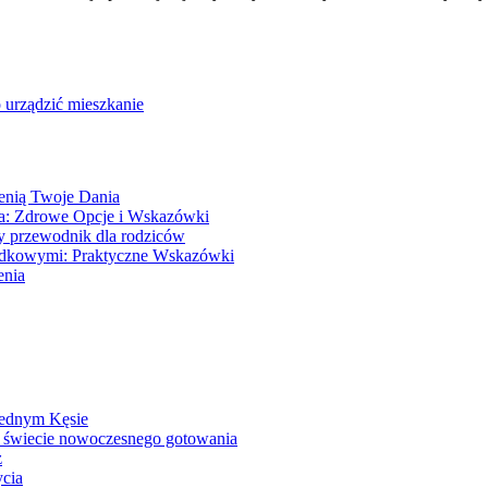
 urządzić mieszkanie
enią Twoje Dania
ka: Zdrowe Opcje i Wskazówki
ny przewodnik dla rodziców
ądkowymi: Praktyczne Wskazówki
enia
Jednym Kęsie
 świecie nowoczesnego gotowania
z
ycia