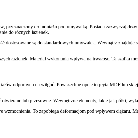
ów, przeznaczony do montażu pod umywalką. Posiada zazwyczaj drzwi 
nie do różnych łazienek.
kość dostosowane są do standardowych umywalek. Wewnątrz znajduje si
szych łazienek. Materiał wykonania wpływa na trwałość. Ta szafka m
iałów odpornych na wilgoć. Powszechne opcje to płyta MDF lub sklejk
otwierane lub przesuwne. Wewnętrzne elementy, takie jak półki, wyko
we wzmocnienia. To zapobiega deformacjom pod wpływem ciężaru. Mate