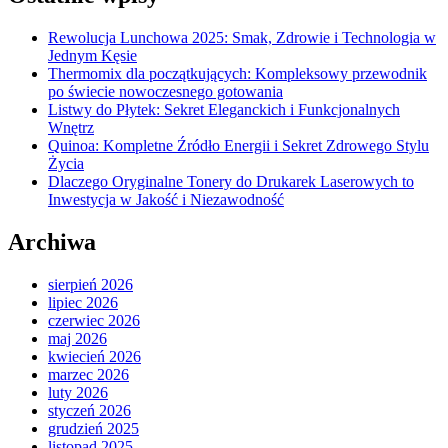
Rewolucja Lunchowa 2025: Smak, Zdrowie i Technologia w
Jednym Kęsie
Thermomix dla początkujących: Kompleksowy przewodnik
po świecie nowoczesnego gotowania
Listwy do Płytek: Sekret Eleganckich i Funkcjonalnych
Wnętrz
Quinoa: Kompletne Źródło Energii i Sekret Zdrowego Stylu
Życia
Dlaczego Oryginalne Tonery do Drukarek Laserowych to
Inwestycja w Jakość i Niezawodność
Archiwa
sierpień 2026
lipiec 2026
czerwiec 2026
maj 2026
kwiecień 2026
marzec 2026
luty 2026
styczeń 2026
grudzień 2025
listopad 2025