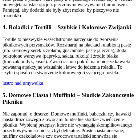
po wegetariańskie opcje z pieczonymi warzywami i hummusem.
Pamiętaj, aby dodatki nie były zbyt mokre, by pieczywo nie
rozmokło.
4. Roladki z Tortilli – Szybkie i Kolorowe Zwijanki
Tortille to niezwykle wszechstronne narzędzie do tworzenia
piknikowych przysmaków. Rozsmaruj na plackach ulubioną pastę
(np. kremowy serek z ziołami, guacamole, pastę jajeczną), dodaj
pokrojone warzywa (papryka, sałata, rukola) i źródło białka
(kurczak, indyk, łosoś). Zwiń ciasno i pokrój na mniejsze kawałki –
powstaną atrakcyjne wizualnie i łatwe do jedzenia roladki. To
szybki sposób na stworzenie kolorowego i sycącego posiłku.
lustro nad umywalka
5. Domowe Ciasta i Muffinki – Słodkie Zakończenie
Pikniku
Nie zapomnij o deserze! Domowe muffinki, babeczki czy kawałki
ciasta drożdżowego z owocami to idealne słodkie zwieńczenie
pikniku. Wybieraj przepisy, które nie wymagają skomplikowanego
przechowywania i nie są zbyt delikatne. Proste ciasta ucierane,
muffiny czekoladowe czy owocowe tartaletki sprawdzą się