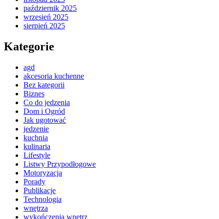
październik 2025
wrzesień 2025
sierpień 2025
Kategorie
agd
akcesoria kuchenne
Bez kategorii
Biznes
Co do jedzenia
Dom i Ogród
Jak ugotować
jedzenie
kuchnia
kulinaria
Lifestyle
Listwy Przypodłogowe
Motoryzacja
Porady
Publikacje
Technologia
wnętrza
wykończenia wnętrz