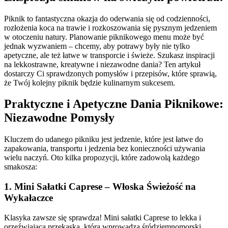
Piknik to fantastyczna okazja do oderwania się od codzienności,
rozłożenia koca na trawie i rozkoszowania się pysznym jedzeniem
w otoczeniu natury. Planowanie piknikowego menu może być
jednak wyzwaniem – chcemy, aby potrawy były nie tylko
apetyczne, ale też łatwe w transporcie i świeże. Szukasz inspiracji
na lekkostrawne, kreatywne i niezawodne dania? Ten artykuł
dostarczy Ci sprawdzonych pomysłów i przepisów, które sprawią,
że Twój kolejny piknik będzie kulinarnym sukcesem.
Praktyczne i Apetyczne Dania Piknikowe:
Niezawodne Pomysły
Kluczem do udanego pikniku jest jedzenie, które jest łatwe do
zapakowania, transportu i jedzenia bez konieczności używania
wielu naczyń. Oto kilka propozycji, które zadowolą każdego
smakosza:
1. Mini Sałatki Caprese – Włoska Świeżość na
Wykałaczce
Klasyka zawsze się sprawdza! Mini sałatki Caprese to lekka i
orzeźwiająca przekąska, która wprowadza śródziemnomorski