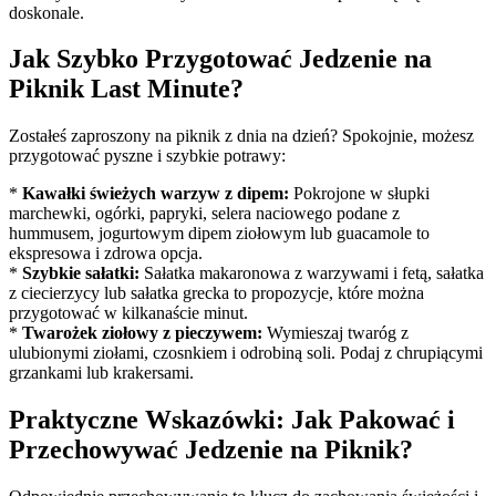
doskonale.
Jak Szybko Przygotować Jedzenie na
Piknik Last Minute?
Zostałeś zaproszony na piknik z dnia na dzień? Spokojnie, możesz
przygotować pyszne i szybkie potrawy:
*
Kawałki świeżych warzyw z dipem:
Pokrojone w słupki
marchewki, ogórki, papryki, selera naciowego podane z
hummusem, jogurtowym dipem ziołowym lub guacamole to
ekspresowa i zdrowa opcja.
*
Szybkie sałatki:
Sałatka makaronowa z warzywami i fetą, sałatka
z ciecierzycy lub sałatka grecka to propozycje, które można
przygotować w kilkanaście minut.
*
Twarożek ziołowy z pieczywem:
Wymieszaj twaróg z
ulubionymi ziołami, czosnkiem i odrobiną soli. Podaj z chrupiącymi
grzankami lub krakersami.
Praktyczne Wskazówki: Jak Pakować i
Przechowywać Jedzenie na Piknik?