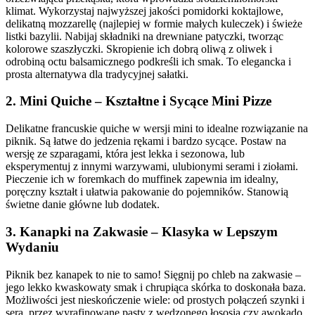
klimat. Wykorzystaj najwyższej jakości pomidorki koktajlowe,
delikatną mozzarellę (najlepiej w formie małych kuleczek) i świeże
listki bazylii. Nabijaj składniki na drewniane patyczki, tworząc
kolorowe szaszłyczki. Skropienie ich dobrą oliwą z oliwek i
odrobiną octu balsamicznego podkreśli ich smak. To elegancka i
prosta alternatywa dla tradycyjnej sałatki.
2. Mini Quiche – Kształtne i Sycące Mini Pizze
Delikatne francuskie quiche w wersji mini to idealne rozwiązanie na
piknik. Są łatwe do jedzenia rękami i bardzo sycące. Postaw na
wersję ze szparagami, która jest lekka i sezonowa, lub
eksperymentuj z innymi warzywami, ulubionymi serami i ziołami.
Pieczenie ich w foremkach do muffinek zapewnia im idealny,
poręczny kształt i ułatwia pakowanie do pojemników. Stanowią
świetne danie główne lub dodatek.
3. Kanapki na Zakwasie – Klasyka w Lepszym
Wydaniu
Piknik bez kanapek to nie to samo! Sięgnij po chleb na zakwasie –
jego lekko kwaskowaty smak i chrupiąca skórka to doskonała baza.
Możliwości jest nieskończenie wiele: od prostych połączeń szynki i
sera, przez wyrafinowane pasty z wędzonego łososia czy awokado,