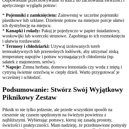
Odpowiednie przechowywanie to klucz do zachowania świeżości i
apetycznego wyglądu potraw:
*
Pojemniki z zamknięciem:
Zainwestuj w szczelne pojemniki
plastikowe lub szklane. Dzielenie potraw na mniejsze porcje ułatwi
ich dystrybucję na miejscu.
*
Kanapki i rolady:
Pakuj je pojedynczo w papier śniadaniowy,
woskowijki lub woreczki strunowe. Zapobiega to ich rozmoknięciu
i ułatwia rozdawanie.
*
Termosy i chłodziarki:
Używaj izolowanych toreb
termoaktywnych lub przenośnych lodówek, aby utrzymać niską
temperaturę napojów i potraw wymagających chłodzenia (np.
sałatek z majonezem, serów).
*
Napoje:
Zimna herbata, domowa lemoniada czy woda z miętą i
cytryną świetnie orzeźwią w ciepły dzień. Warto przygotować je
wcześniej i schłodzić.
Podsumowanie: Stwórz Swój Wyjątkowy
Piknikowy Zestaw
Piknik to nie tylko jedzenie, ale przede wszystkim sposób na
cieszenie się czasem spędzonym na świeżym powietrzu z
najbliższymi. Wybierając potrawy, kieruj się zasadą prostoty,
świeżości i praktyczności. Mam nadzieję, że przedstawione pomysły