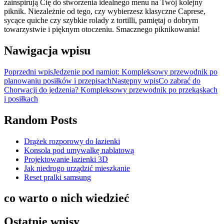
zainspirują Cię do stworzenia idealnego menu na Twój kolejny
piknik. Niezależnie od tego, czy wybierzesz klasyczne Caprese,
sycące quiche czy szybkie rolady z tortilli, pamiętaj o dobrym
towarzystwie i pięknym otoczeniu. Smacznego piknikowania!
Nawigacja wpisu
Poprzedni wpis
Jedzenie pod namiot: Kompleksowy przewodnik po
planowaniu posiłków i przepisach
Następny wpis
Co zabrać do
Chorwacji do jedzenia? Kompleksowy przewodnik po przekąskach
i posiłkach
Random Posts
Drążek rozporowy do łazienki
Konsola pod umywalkę nablatową
Projektowanie łazienki 3D
Jak niedrogo urządzić mieszkanie
Reset pralki samsung
co warto o nich wiedzieć
Ostatnie wpisy