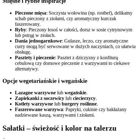
Mięsne i rybne inspiracje
Pieczone mięsa
: Soczysta wołowina (np. rostbef), delikatny
schab pieczony z ziołami, czy aromatyczny kurczak
faszerowany.
Ryby
: Pieczony łosoś w całości, dorsz w sosie cytrynowym
lub pstrąg w ziołach.
Dania jednogarnkowe
: Gulasze, leczo, czy aromatyczne
curry mogą być serwowane w dużych naczyniach, co ułatwia
obsługę.
Pasztety i pieczenie
: Pasztet z dziczyzny z konfiturą
cebulową czy domowe pieczenie z warzywami to ciekawe
alternatywy.
Opcje wegetariańskie i wegańskie
Lazagne warzywne
lub
wegańskie
.
Zapiekanki z soczewicy
lub
ciecierzycy
.
Kotlety warzywne
lub
burgery roślinne
.
Faszerowane warzywa
: Papryki, cukinie czy bakłażany
nadziewane kaszą, warzywami i ziołami.
Sałatki – świeżość i kolor na talerzu