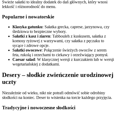
Świeże sałatki to idealny dodatek do dań głównych, który wnosi
lekkość i różnorodność do menu.
Popularne i nowatorskie
Klasyka gatunku
: Sałatka grecka, caprese, jarzynowa, czy
śledziowa to bezpieczne wybory.
Sałatki z kasz i ziaren
: Tabbouleh z kuskusem, sałatka z
komosy ryżowej z warzywami, czy sałatka z pęczaku to
sycące i zdrowe opcje.
Sałatki owocowe
: Połączenie świeżych owoców z serem
feta, rukolą i orzechami to ciekawy i orzeźwiający pomysł.
Caesar salad
: W klasycznej wersji z kurczakiem lub w wersji
wegetariańskiej z dodatkami.
Desery – słodkie zwieńczenie urodzinowej
uczty
Niezależnie od wieku, nikt nie potrafi odmówić sobie odrobiny
słodkości na koniec. Deser to wisienka na torcie każdego przyjęcia.
Tradycyjne i nowoczesne słodkości