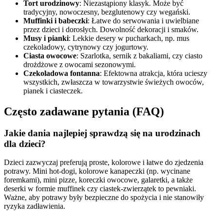
Tort urodzinowy
: Niezastąpiony klasyk. Może być
tradycyjny, nowoczesny, bezglutenowy czy wegański.
Muffinki i babeczki
: Łatwe do serwowania i uwielbiane
przez dzieci i dorosłych. Dowolność dekoracji i smaków.
Musy i pianki
: Lekkie desery w pucharkach, np. mus
czekoladowy, cytrynowy czy jogurtowy.
Ciasta owocowe
: Szarlotka, sernik z bakaliami, czy ciasto
drożdżowe z owocami sezonowymi.
Czekoladowa fontanna
: Efektowna atrakcja, która ucieszy
wszystkich, zwłaszcza w towarzystwie świeżych owoców,
pianek i ciasteczek.
Często zadawane pytania (FAQ)
Jakie dania najlepiej sprawdzą się na urodzinach
dla dzieci?
Dzieci zazwyczaj preferują proste, kolorowe i łatwe do zjedzenia
potrawy. Mini hot-dogi, kolorowe kanapeczki (np. wycinane
foremkami), mini pizze, koreczki owocowe, galaretki, a także
deserki w formie muffinek czy ciastek-zwierzątek to pewniaki.
Ważne, aby potrawy były bezpieczne do spożycia i nie stanowiły
ryzyka zadławienia.