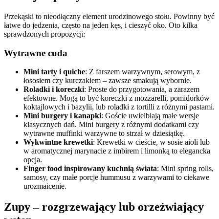
Przekąski to nieodłączny element urodzinowego stołu. Powinny być
łatwe do jedzenia, często na jeden kęs, i cieszyć oko. Oto kilka
sprawdzonych propozycji:
Wytrawne cuda
Mini tarty i quiche
: Z farszem warzywnym, serowym, z
łososiem czy kurczakiem – zawsze smakują wybornie.
Roladki i koreczki
: Proste do przygotowania, a zarazem
efektowne. Mogą to być koreczki z mozzarelli, pomidorków
koktajlowych i bazylii, lub roladki z tortilli z różnymi pastami.
Mini burgery i kanapki
: Goście uwielbiają małe wersje
klasycznych dań. Mini burgery z różnymi dodatkami czy
wytrawne muffinki warzywne to strzał w dziesiątkę.
Wykwintne krewetki
: Krewetki w cieście, w sosie aioli lub
w aromatycznej marynacie z imbirem i limonką to elegancka
opcja.
Finger food inspirowany kuchnią świata
: Mini spring rolls,
samosy, czy małe porcje hummusu z warzywami to ciekawe
urozmaicenie.
Zupy – rozgrzewający lub orzeźwiający