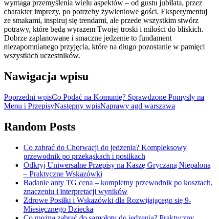
wymaga przemyślenia wielu aspektów – od gustu jubilata, przez
charakter imprezy, po potrzeby żywieniowe gości. Eksperymentuj
ze smakami, inspiruj się trendami, ale przede wszystkim stwórz
potrawy, które będą wyrazem Twojej troski i miłości do bliskich.
Dobrze zaplanowane i smaczne jedzenie to fundament
niezapomnianego przyjęcia, które na długo pozostanie w pamięci
wszystkich uczestników.
Nawigacja wpisu
Poprzedni wpis
Co Podać na Komunię? Sprawdzone Pomysły na
Menu i Przepisy
Następny wpis
Naprawy agd warszawa
Random Posts
Co zabrać do Chorwacji do jedzenia? Kompleksowy
przewodnik po przekąskach i posiłkach
Odkryj Uniwersalne Przepisy na Kaszę Gryczaną Niepaloną
– Praktyczne Wskazówki
Badanie anty TG cena – kompletny przewodnik po kosztach,
znaczeniu i interpretacji wyników
Zdrowe Posiłki i Wskazówki dla Rozwijającego się 9-
Miesięcznego Dziecka
Co można zabrać do samolotu do jedzenia? Praktyczny