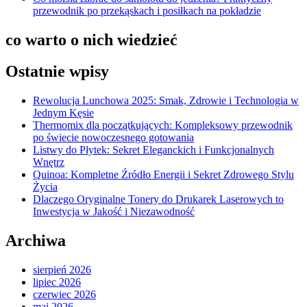
przewodnik po przekąskach i posiłkach na pokładzie
co warto o nich wiedzieć
Ostatnie wpisy
Rewolucja Lunchowa 2025: Smak, Zdrowie i Technologia w
Jednym Kęsie
Thermomix dla początkujących: Kompleksowy przewodnik
po świecie nowoczesnego gotowania
Listwy do Płytek: Sekret Eleganckich i Funkcjonalnych
Wnętrz
Quinoa: Kompletne Źródło Energii i Sekret Zdrowego Stylu
Życia
Dlaczego Oryginalne Tonery do Drukarek Laserowych to
Inwestycja w Jakość i Niezawodność
Archiwa
sierpień 2026
lipiec 2026
czerwiec 2026
maj 2026