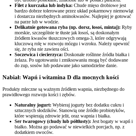
Filet z kurczaka lub indyka:
Chude mięso drobiowe jest
bardzo dobrze tolerowane przez układ pokarmowy niemowląt
i dostarcza niezbędnych aminokwasów. Najlepiej je gotować
na parze lub w wodzie.
Delikatnie gotowana ryba (np. dorsz, łosoś, mintaj):
Ryby
morskie, szczególnie te tłuste jak łosoś, są doskonałym
źródłem kwasów tłuszczowych omega-3, które odgrywają
kluczową rolę w rozwoju mózgu i wzroku. Należy upewnić
się, że ryba nie zawiera ości.
Soczewica i ciecierzyca:
Doskonałe roślinne źródła białka i
żelaza. Po ugotowaniu i zmiksowaniu mogą być dodawane
do zup, sosów lub podawane jako samodzielne danie.
Nabiał: Wapń i witamina D dla mocnych kości
Produkty mleczne są ważnym źródłem wapnia, niezbędnego do
prawidłowego rozwoju kości i zębów.
Naturalny jogurt:
Wybieraj jogurty bez dodatku cukru i
sztucznych słodzików. Stanowią one źródło probiotyków,
które wspierają zdrowie jelit, oraz wapnia i białka.
Ser twarogowy (chudy lub półtłusty):
Jest bogaty w wapń i
białko. Można go podawać w niewielkich porcjach, np. z
dodatkiem owoców.