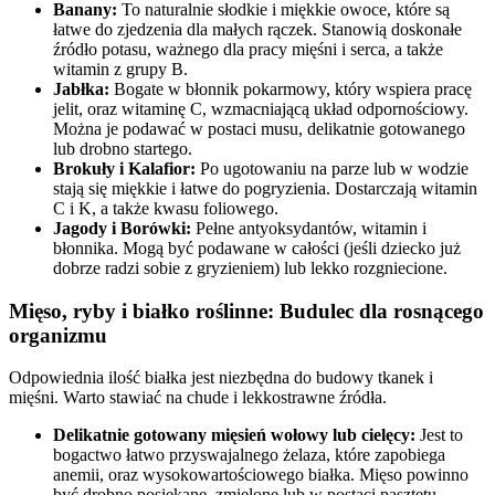
Banany:
To naturalnie słodkie i miękkie owoce, które są
łatwe do zjedzenia dla małych rączek. Stanowią doskonałe
źródło potasu, ważnego dla pracy mięśni i serca, a także
witamin z grupy B.
Jabłka:
Bogate w błonnik pokarmowy, który wspiera pracę
jelit, oraz witaminę C, wzmacniającą układ odpornościowy.
Można je podawać w postaci musu, delikatnie gotowanego
lub drobno startego.
Brokuły i Kalafior:
Po ugotowaniu na parze lub w wodzie
stają się miękkie i łatwe do pogryzienia. Dostarczają witamin
C i K, a także kwasu foliowego.
Jagody i Borówki:
Pełne antyoksydantów, witamin i
błonnika. Mogą być podawane w całości (jeśli dziecko już
dobrze radzi sobie z gryzieniem) lub lekko rozgniecione.
Mięso, ryby i białko roślinne: Budulec dla rosnącego
organizmu
Odpowiednia ilość białka jest niezbędna do budowy tkanek i
mięśni. Warto stawiać na chude i lekkostrawne źródła.
Delikatnie gotowany mięsień wołowy lub cielęcy:
Jest to
bogactwo łatwo przyswajalnego żelaza, które zapobiega
anemii, oraz wysokowartościowego białka. Mięso powinno
być drobno posiekane, zmielone lub w postaci pasztetu.