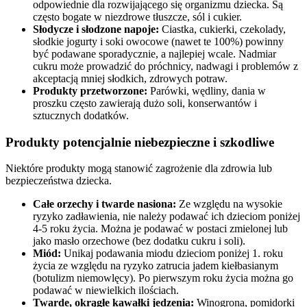
odpowiednie dla rozwijającego się organizmu dziecka. Są
często bogate w niezdrowe tłuszcze, sól i cukier.
Słodycze i słodzone napoje:
Ciastka, cukierki, czekolady,
słodkie jogurty i soki owocowe (nawet te 100%) powinny
być podawane sporadycznie, a najlepiej wcale. Nadmiar
cukru może prowadzić do próchnicy, nadwagi i problemów z
akceptacją mniej słodkich, zdrowych potraw.
Produkty przetworzone:
Parówki, wędliny, dania w
proszku często zawierają dużo soli, konserwantów i
sztucznych dodatków.
Produkty potencjalnie niebezpieczne i szkodliwe
Niektóre produkty mogą stanowić zagrożenie dla zdrowia lub
bezpieczeństwa dziecka.
Całe orzechy i twarde nasiona:
Ze względu na wysokie
ryzyko zadławienia, nie należy podawać ich dzieciom poniżej
4-5 roku życia. Można je podawać w postaci zmielonej lub
jako masło orzechowe (bez dodatku cukru i soli).
Miód:
Unikaj podawania miodu dzieciom poniżej 1. roku
życia ze względu na ryzyko zatrucia jadem kiełbasianym
(botulizm niemowlęcy). Po pierwszym roku życia można go
podawać w niewielkich ilościach.
Twarde, okrągłe kawałki jedzenia:
Winogrona, pomidorki