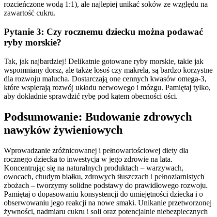
rozcieńczone wodą 1:1), ale najlepiej unikać soków ze względu na
zawartość cukru.
Pytanie 3: Czy rocznemu dziecku można podawać
ryby morskie?
Tak, jak najbardziej! Delikatnie gotowane ryby morskie, takie jak
wspomniany dorsz, ale także łosoś czy makrela, są bardzo korzystne
dla rozwoju malucha. Dostarczają one cennych kwasów omega-3,
które wspierają rozwój układu nerwowego i mózgu. Pamiętaj tylko,
aby dokładnie sprawdzić rybę pod kątem obecności ości.
Podsumowanie: Budowanie zdrowych
nawyków żywieniowych
Wprowadzanie zróżnicowanej i pełnowartościowej diety dla
rocznego dziecka to inwestycja w jego zdrowie na lata.
Koncentrując się na naturalnych produktach – warzywach,
owocach, chudym białku, zdrowych tłuszczach i pełnoziarnistych
zbożach – tworzymy solidne podstawy do prawidłowego rozwoju.
Pamiętaj o dopasowaniu konsystencji do umiejętności dziecka i o
obserwowaniu jego reakcji na nowe smaki. Unikanie przetworzonej
żywności, nadmiaru cukru i soli oraz potencjalnie niebezpiecznych