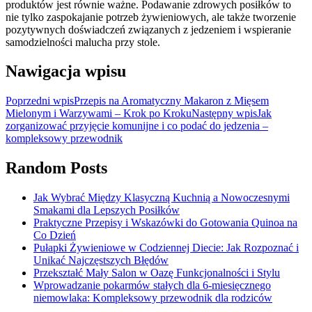
produktów jest równie ważne. Podawanie zdrowych posiłków to
nie tylko zaspokajanie potrzeb żywieniowych, ale także tworzenie
pozytywnych doświadczeń związanych z jedzeniem i wspieranie
samodzielności malucha przy stole.
Nawigacja wpisu
Poprzedni wpis
Przepis na Aromatyczny Makaron z Mięsem
Mielonym i Warzywami – Krok po Kroku
Następny wpis
Jak
zorganizować przyjęcie komunijne i co podać do jedzenia –
kompleksowy przewodnik
Random Posts
Jak Wybrać Między Klasyczną Kuchnią a Nowoczesnymi
Smakami dla Lepszych Posiłków
Praktyczne Przepisy i Wskazówki do Gotowania Quinoa na
Co Dzień
Pułapki Żywieniowe w Codziennej Diecie: Jak Rozpoznać i
Unikać Najczęstszych Błędów
Przekształć Mały Salon w Oazę Funkcjonalności i Stylu
Wprowadzanie pokarmów stałych dla 6-miesięcznego
niemowlaka: Kompleksowy przewodnik dla rodziców