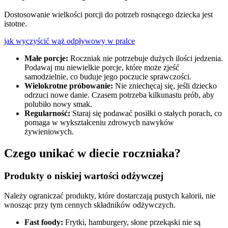
Dostosowanie wielkości porcji do potrzeb rosnącego dziecka jest
istotne.
jak wyczyścić wąż odpływowy w pralce
Małe porcje:
Roczniak nie potrzebuje dużych ilości jedzenia.
Podawaj mu niewielkie porcje, które może zjeść
samodzielnie, co buduje jego poczucie sprawczości.
Wielokrotne próbowanie:
Nie zniechęcaj się, jeśli dziecko
odrzuci nowe danie. Czasem potrzeba kilkunastu prób, aby
polubiło nowy smak.
Regularność:
Staraj się podawać posiłki o stałych porach, co
pomaga w wykształceniu zdrowych nawyków
żywieniowych.
Czego unikać w diecie roczniaka?
Produkty o niskiej wartości odżywczej
Należy ograniczać produkty, które dostarczają pustych kalorii, nie
wnosząc przy tym cennych składników odżywczych.
Fast foody:
Frytki, hamburgery, słone przekąski nie są