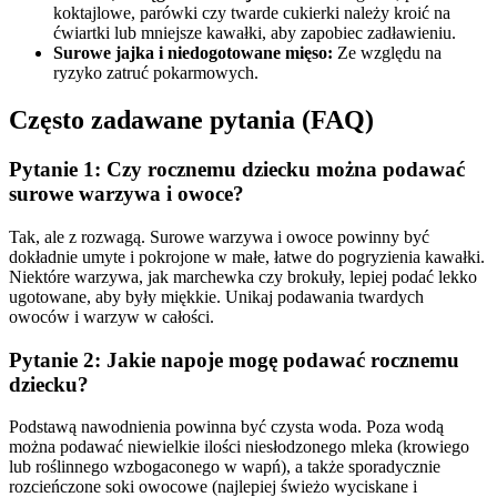
koktajlowe, parówki czy twarde cukierki należy kroić na
ćwiartki lub mniejsze kawałki, aby zapobiec zadławieniu.
Surowe jajka i niedogotowane mięso:
Ze względu na
ryzyko zatruć pokarmowych.
Często zadawane pytania (FAQ)
Pytanie 1: Czy rocznemu dziecku można podawać
surowe warzywa i owoce?
Tak, ale z rozwagą. Surowe warzywa i owoce powinny być
dokładnie umyte i pokrojone w małe, łatwe do pogryzienia kawałki.
Niektóre warzywa, jak marchewka czy brokuły, lepiej podać lekko
ugotowane, aby były miękkie. Unikaj podawania twardych
owoców i warzyw w całości.
Pytanie 2: Jakie napoje mogę podawać rocznemu
dziecku?
Podstawą nawodnienia powinna być czysta woda. Poza wodą
można podawać niewielkie ilości niesłodzonego mleka (krowiego
lub roślinnego wzbogaconego w wapń), a także sporadycznie
rozcieńczone soki owocowe (najlepiej świeżo wyciskane i