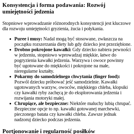
Konsystencja i forma podawania: Rozwój
umiejętności jedzenia
Stopniowe wprowadzanie różnorodnych konsystencji jest kluczowe
dla rozwoju umiejętności gryzienia, żucia i połykania.
Puree i musy:
Nadal mogą być stosowane, zwłaszcza na
początku rozszerzania diety lub gdy dziecko jest przeziębione.
Drobno pokrojone kawałki:
Gdy dziecko nabiera pewności
w jedzeniu, stopniowo wprowadzaj miękkie, łatwe do
pogryzienia kawałki jedzenia. Warzywa i owoce powinny
być ugotowane do miękkości i pokrojone na małe,
nieregularne kształty.
Pokarmy do samodzielnego chwytania (finger food):
Pozwól dziecku próbować jeść samodzielnie. Kawałki
ugotowanych warzyw, owoców, miękkiego chleba, klopsiki
czy kawałki ryby zachęcą je do eksplorowania jedzenia i
rozwijania motoryki małej.
Chrupiące, ale bezpieczne:
Niektóre maluchy lubią chrupać.
Bezpieczne opcje to np. kawałki gotowanej marchewki,
pieczonego batata czy kawałki chleba. Zawsze jednak
nadzoruj dziecko podczas jedzenia.
Portjonowanie i regularność posiłków