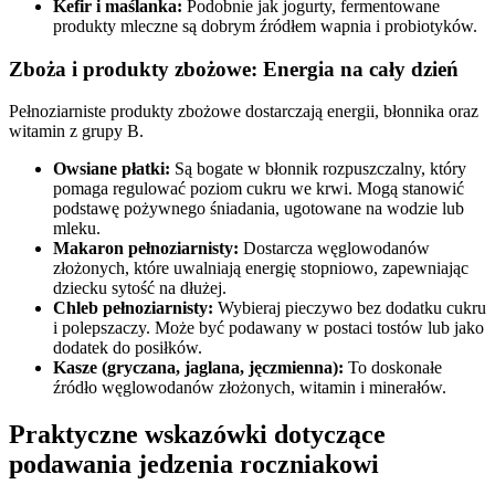
Kefir i maślanka:
Podobnie jak jogurty, fermentowane
produkty mleczne są dobrym źródłem wapnia i probiotyków.
Zboża i produkty zbożowe: Energia na cały dzień
Pełnoziarniste produkty zbożowe dostarczają energii, błonnika oraz
witamin z grupy B.
Owsiane płatki:
Są bogate w błonnik rozpuszczalny, który
pomaga regulować poziom cukru we krwi. Mogą stanowić
podstawę pożywnego śniadania, ugotowane na wodzie lub
mleku.
Makaron pełnoziarnisty:
Dostarcza węglowodanów
złożonych, które uwalniają energię stopniowo, zapewniając
dziecku sytość na dłużej.
Chleb pełnoziarnisty:
Wybieraj pieczywo bez dodatku cukru
i polepszaczy. Może być podawany w postaci tostów lub jako
dodatek do posiłków.
Kasze (gryczana, jaglana, jęczmienna):
To doskonałe
źródło węglowodanów złożonych, witamin i minerałów.
Praktyczne wskazówki dotyczące
podawania jedzenia roczniakowi