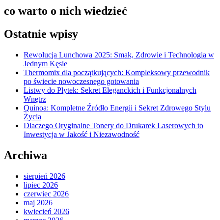
co warto o nich wiedzieć
Ostatnie wpisy
Rewolucja Lunchowa 2025: Smak, Zdrowie i Technologia w
Jednym Kęsie
Thermomix dla początkujących: Kompleksowy przewodnik
po świecie nowoczesnego gotowania
Listwy do Płytek: Sekret Eleganckich i Funkcjonalnych
Wnętrz
Quinoa: Kompletne Źródło Energii i Sekret Zdrowego Stylu
Życia
Dlaczego Oryginalne Tonery do Drukarek Laserowych to
Inwestycja w Jakość i Niezawodność
Archiwa
sierpień 2026
lipiec 2026
czerwiec 2026
maj 2026
kwiecień 2026