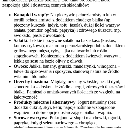
zaspokoją głód i dostarczą cennych składników:
Kanapki i wrap’y
: Na pieczywie pełnoziarnistym lub w
tortilli pełnoziarnistej z dodatkiem chudego białka (np.
pieczony kurczak, indyk, tofu, fasola), dużej ilości warzyw
(sałata, pomidor, ogórek, papryka) i zdrowego tłuszczu (np.
awokado, pasta z awokado).
Sałatki
: Lekkie i pożywne sałatki na bazie kasz (kuskus,
komosa ryżowa), makaronu pełnoziarnistego lub z dodatkiem
grillowanego mięsa, ryby, jajka na twardo lub roślin
strączkowych. Koniecznie z dodatkiem świeżych warzyw i
lekkiego sosu na bazie oliwy z oliwek.
Owoce
: Jabłka, banany, gruszki, mandarynki, winogrona –
łatwe do spakowania i spożycia, stanowią naturalne źródło
witamin i błonnika.
Orzechy i nasiona
: Migdały, orzechy włoskie, pestki dyni,
słonecznika – doskonałe źródło energii, zdrowych tłuszczów i
białka. Pamiętaj o umiarkowanych ilościach ze względu na
kaloryczność.
Produkty mleczne i alternatywy
: Jogurt naturalny (bez
dodatku cukru), skyr, kefir, napoje roślinne wzbogacone
wapniem to dobre opcje dostarczające białka i wapnia.
Surowe warzywa
: Pokrojone w słupki marchewki, ogórki,
papryka, łodygi selera naciowego – chrupiące,
niskokaloryczne i bogate w błonnik. Doskonale komponują