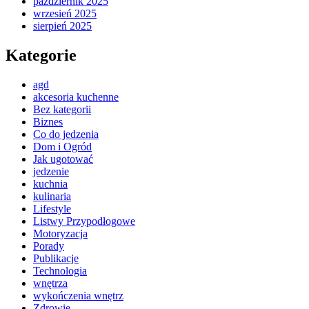
październik 2025
wrzesień 2025
sierpień 2025
Kategorie
agd
akcesoria kuchenne
Bez kategorii
Biznes
Co do jedzenia
Dom i Ogród
Jak ugotować
jedzenie
kuchnia
kulinaria
Lifestyle
Listwy Przypodłogowe
Motoryzacja
Porady
Publikacje
Technologia
wnętrza
wykończenia wnętrz
Zdrowie