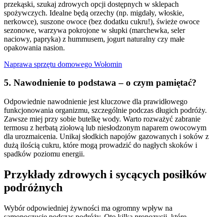
przekąski, szukaj zdrowych opcji dostępnych w sklepach
spożywczych. Idealne będą orzechy (np. migdały, włoskie,
nerkowce), suszone owoce (bez dodatku cukru!), świeże owoce
sezonowe, warzywa pokrojone w słupki (marchewka, seler
naciowy, papryka) z hummusem, jogurt naturalny czy małe
opakowania nasion.
Naprawa sprzętu domowego Wołomin
5. Nawodnienie to podstawa – o czym pamiętać?
Odpowiednie nawodnienie jest kluczowe dla prawidłowego
funkcjonowania organizmu, szczególnie podczas długich podróży.
Zawsze miej przy sobie butelkę wody. Warto rozważyć zabranie
termosu z herbatą ziołową lub niesłodzonym naparem owocowym
dla urozmaicenia. Unikaj słodkich napojów gazowanych i soków z
dużą ilością cukru, które mogą prowadzić do nagłych skoków i
spadków poziomu energii.
Przykłady zdrowych i sycących posiłków
podróżnych
Wybór odpowiedniej żywności ma ogromny wpływ na
samopoczucie podczas podróży. Oto kilka propozycji, które