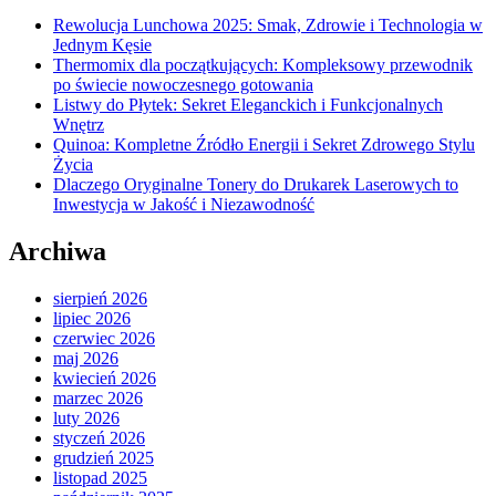
Rewolucja Lunchowa 2025: Smak, Zdrowie i Technologia w
Jednym Kęsie
Thermomix dla początkujących: Kompleksowy przewodnik
po świecie nowoczesnego gotowania
Listwy do Płytek: Sekret Eleganckich i Funkcjonalnych
Wnętrz
Quinoa: Kompletne Źródło Energii i Sekret Zdrowego Stylu
Życia
Dlaczego Oryginalne Tonery do Drukarek Laserowych to
Inwestycja w Jakość i Niezawodność
Archiwa
sierpień 2026
lipiec 2026
czerwiec 2026
maj 2026
kwiecień 2026
marzec 2026
luty 2026
styczeń 2026
grudzień 2025
listopad 2025