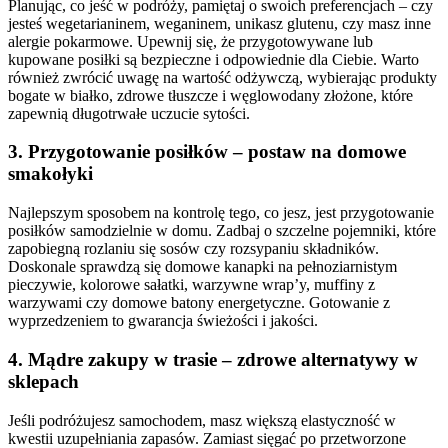
Planując, co jeść w podróży, pamiętaj o swoich preferencjach – czy
jesteś wegetarianinem, weganinem, unikasz glutenu, czy masz inne
alergie pokarmowe. Upewnij się, że przygotowywane lub
kupowane posiłki są bezpieczne i odpowiednie dla Ciebie. Warto
również zwrócić uwagę na wartość odżywczą, wybierając produkty
bogate w białko, zdrowe tłuszcze i węglowodany złożone, które
zapewnią długotrwałe uczucie sytości.
3. Przygotowanie posiłków – postaw na domowe
smakołyki
Najlepszym sposobem na kontrolę tego, co jesz, jest przygotowanie
posiłków samodzielnie w domu. Zadbaj o szczelne pojemniki, które
zapobiegną rozlaniu się sosów czy rozsypaniu składników.
Doskonale sprawdzą się domowe kanapki na pełnoziarnistym
pieczywie, kolorowe sałatki, warzywne wrap’y, muffiny z
warzywami czy domowe batony energetyczne. Gotowanie z
wyprzedzeniem to gwarancja świeżości i jakości.
4. Mądre zakupy w trasie – zdrowe alternatywy w
sklepach
Jeśli podróżujesz samochodem, masz większą elastyczność w
kwestii uzupełniania zapasów. Zamiast sięgać po przetworzone