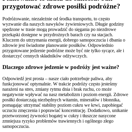
przygotować zdrowe posiłki podróżne?
Podróżowanie, niezależnie od środka transportu, to często
wyzwanie dla naszych nawyków żywieniowych. Długie godziny
spędzone w trasie mogą prowadzić do sięgania po niezdrowe
przekąski dostępne w przydrożnych barach czy na stacjach.
Kluczem do utrzymania energii, dobrego samopoczucia i dbania o
zdrowie jest świadome planowanie posiłków. Odpowiednio
przygotowane jedzenie podróżne może być nie tylko sycące, ale i
dostarczyć cennych składników odżywczych.
Dlaczego zdrowe jedzenie w podróży jest ważne?
Odpowiedź jest prosta – nasze ciało potrzebuje paliwa, aby
funkcjonować optymalnie. W trakcie podróży często jesteśmy
narażeni na stres, zmiany rytmu dnia i brak ruchu, co może
negatywnie wpływać na nasz metabolizm i poziom energii. Zdrowe
posiłki dostarczają niezbędnych witamin, minerałów i błonnika,
pomagając utrzymać stabilny poziom cukru we krwi, zapobiegać
uczuciu zmęczenia i poprawiać koncentrację. Dodatkowo, unikanie
przetworzonej żywności bogatej w cukry i tłuszcze nasycone
zmniejsza ryzyko problemów trawiennych i ogólnego złego
samopoczucia.