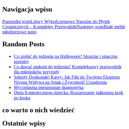
Nawigacja wpisu
Poprzedni wpis
Listwy Wykończeniowe Narożne do Płytek
Ceramicznych – Kompletny Przewodnik
Następny wpis
Białe meble
młodzieżowe tanio
Random Posts
Co zrobić do jedzenia na Halloween? Straszne i smaczne
przepisy
Co dawać ptakom do jedzenia? Kompleksowy przewodnik
dla miłośników przyrody
Sekrety Doskonałej Kawy: Jak Filtr do Twojego Ekspresu
Nivona Wpływa na Smak i Żywotność Urządzenia
Mycoplasma pneumoniae diagnostyka
Dieta 8-miesięcznego dziecka: Rozszerzanie jadłospisu krok
po kroku
co warto o nich wiedzieć
Ostatnie wpisy