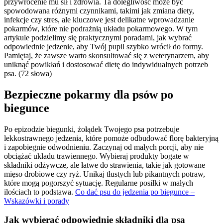
przywrócenie mu sił i zdrowia. Ta dolegliwość może być
spowodowana różnymi czynnikami, takimi jak zmiana diety,
infekcje czy stres, ale kluczowe jest delikatne wprowadzanie
pokarmów, które nie podrażnią układu pokarmowego. W tym
artykule podzielimy się praktycznymi poradami, jak wybrać
odpowiednie jedzenie, aby Twój pupil szybko wrócił do formy.
Pamiętaj, że zawsze warto skonsultować się z weterynarzem, aby
uniknąć powikłań i dostosować dietę do indywidualnych potrzeb
psa. (72 słowa)
Bezpieczne pokarmy dla psów po
biegunce
Po epizodzie biegunki, żołądek Twojego psa potrzebuje
lekkostrawnego jedzenia, które pomoże odbudować florę bakteryjną
i zapobiegnie odwodnieniu. Zaczynaj od małych porcji, aby nie
obciążać układu trawiennego. Wybieraj produkty bogate w
składniki odżywcze, ale łatwe do strawienia, takie jak gotowane
mięso drobiowe czy ryż. Unikaj tłustych lub pikantnych potraw,
które mogą pogorszyć sytuację. Regularne posiłki w małych
ilościach to podstawa.
Co dać psu do jedzenia po biegunce –
Wskazówki i porady
Jak wybierać odpowiednie składniki dla psa