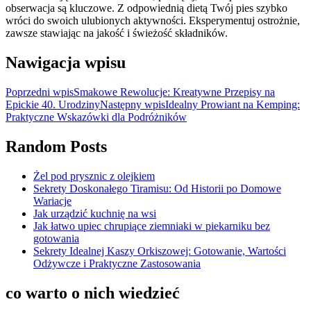
obserwacja są kluczowe. Z odpowiednią dietą Twój pies szybko
wróci do swoich ulubionych aktywności. Eksperymentuj ostrożnie,
zawsze stawiając na jakość i świeżość składników.
Nawigacja wpisu
Poprzedni wpis
Smakowe Rewolucje: Kreatywne Przepisy na
Epickie 40. Urodziny
Następny wpis
Idealny Prowiant na Kemping:
Praktyczne Wskazówki dla Podróżników
Random Posts
Żel pod prysznic z olejkiem
Sekrety Doskonałego Tiramisu: Od Historii po Domowe
Wariacje
Jak urządzić kuchnię na wsi
Jak łatwo upiec chrupiące ziemniaki w piekarniku bez
gotowania
Sekrety Idealnej Kaszy Orkiszowej: Gotowanie, Wartości
Odżywcze i Praktyczne Zastosowania
co warto o nich wiedzieć