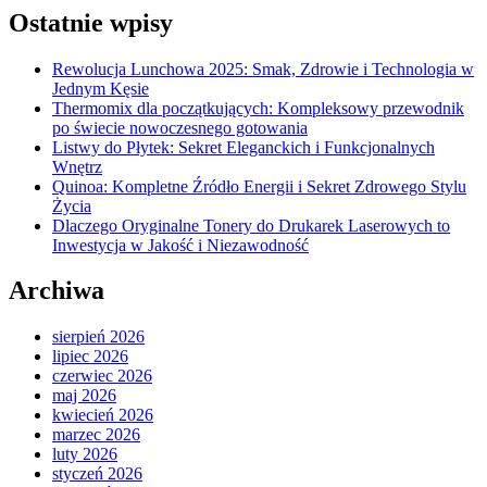
Ostatnie wpisy
Rewolucja Lunchowa 2025: Smak, Zdrowie i Technologia w
Jednym Kęsie
Thermomix dla początkujących: Kompleksowy przewodnik
po świecie nowoczesnego gotowania
Listwy do Płytek: Sekret Eleganckich i Funkcjonalnych
Wnętrz
Quinoa: Kompletne Źródło Energii i Sekret Zdrowego Stylu
Życia
Dlaczego Oryginalne Tonery do Drukarek Laserowych to
Inwestycja w Jakość i Niezawodność
Archiwa
sierpień 2026
lipiec 2026
czerwiec 2026
maj 2026
kwiecień 2026
marzec 2026
luty 2026
styczeń 2026