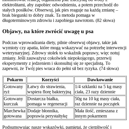
elektrolitami, aby zapobiec odwodnieniu, a potem przechodź do
stałych posiłków. Obserwuj, jak pies reaguje na każdą zmianę –
brak biegunki to dobry znak. Ta metoda pomaga w
długoterminowym zdrowiu i zapobiega nawrotom. (82 słowa)
Objawy, na które zwrócić uwagę u psa
Podczas wprowadzania diety, pilnie obserwuj objawy, takie jak
wymioty czy apatia, które mogą wskazywać na potrzebę interwencji
weterynaryjnej. Zdrowy stolek to wskaźnik poprawy, więc notuj
zmiany. Jeśli zauważysz cokolwiek niepokojącego, przerwij
eksperymenty z jedzeniem i skonsultuj się ze specjalistą. To
zapewni, że Twój pies wraca do pełni sił bez ryzyka. (74 słowa)
Pokarm
Korzyści
Dawkowanie
Gotowany
Łatwy do strawienia,
1/4 szklanki na 5 kg masy
ryż
wspiera florę bakteryjną
ciała, 23 razy dziennie
Gotowany
Dostarcza białka,
50g na 10 kg masy ciała,
kurczak
pomaga w regeneracji
raz dziennie na początek
Marchewka
Dodaje błonnika,
Mała ilość, zmieszana z
gotowana
poprawia perystaltykę
innym pokarmem
Podsumowując nasze wskazówki, pamiętaj, że cierpliwość i