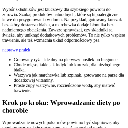
Wybór składników jest kluczowy dla szybkiego powrotu do
zdrowia. Szukaj produktów naturalnych, które są hipoalergiczne i
łatwe do przygotowania w domu. Na przykład, gotowany kurczak
bez skóry dostarcza białka, a marchewka dodaje błonnika bez
nadmiernego obciążenia. Zawsze sprawdzaj, czy składniki są
świeże, aby uniknąć dodatkowych problemów. To nie tylko wspiera
trawienie, ale też wzmacnia układ odpornościowy psa.
naprawy pralek
Gotowany ryż – idealny na pierwszy posiłek po biegunce.
Chude mięso, takie jak indyk lub kurczak, dla niezbędnego
białka.
Warzywa jak marchewka lub szpinak, gotowane na parze dla
dodatkowej witaminy.
Proste zupy warzywne, rozcieńczone wodą, aby ułatwić
trawienie.
Krok po kroku: Wprowadzanie diety po
chorobie
Wprowadzanie nowych pokarmów powinno być stopniowe, aby
monitorować reakcję organizmu psa. Zaczynaj od wody z