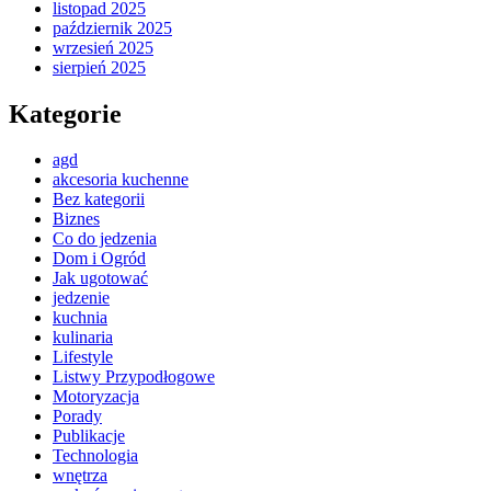
listopad 2025
październik 2025
wrzesień 2025
sierpień 2025
Kategorie
agd
akcesoria kuchenne
Bez kategorii
Biznes
Co do jedzenia
Dom i Ogród
Jak ugotować
jedzenie
kuchnia
kulinaria
Lifestyle
Listwy Przypodłogowe
Motoryzacja
Porady
Publikacje
Technologia
wnętrza