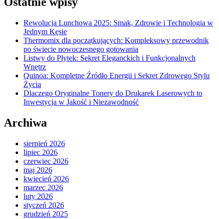
Ostatnie wpisy
Rewolucja Lunchowa 2025: Smak, Zdrowie i Technologia w
Jednym Kęsie
Thermomix dla początkujących: Kompleksowy przewodnik
po świecie nowoczesnego gotowania
Listwy do Płytek: Sekret Eleganckich i Funkcjonalnych
Wnętrz
Quinoa: Kompletne Źródło Energii i Sekret Zdrowego Stylu
Życia
Dlaczego Oryginalne Tonery do Drukarek Laserowych to
Inwestycja w Jakość i Niezawodność
Archiwa
sierpień 2026
lipiec 2026
czerwiec 2026
maj 2026
kwiecień 2026
marzec 2026
luty 2026
styczeń 2026
grudzień 2025