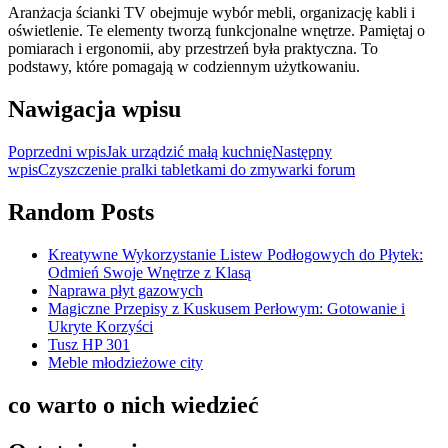
Aranżacja ścianki TV obejmuje wybór mebli, organizację kabli i
oświetlenie. Te elementy tworzą funkcjonalne wnętrze. Pamiętaj o
pomiarach i ergonomii, aby przestrzeń była praktyczna. To
podstawy, które pomagają w codziennym użytkowaniu.
Nawigacja wpisu
Poprzedni wpis
Jak urządzić małą kuchnię
Następny
wpis
Czyszczenie pralki tabletkami do zmywarki forum
Random Posts
Kreatywne Wykorzystanie Listew Podłogowych do Płytek:
Odmień Swoje Wnętrze z Klasą
Naprawa płyt gazowych
Magiczne Przepisy z Kuskusem Perłowym: Gotowanie i
Ukryte Korzyści
Tusz HP 301
Meble młodzieżowe city
co warto o nich wiedzieć