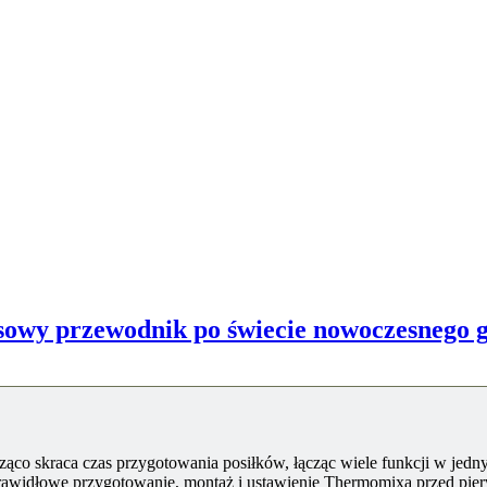
owy przewodnik po świecie nowoczesnego 
ąco skraca czas przygotowania posiłków, łącząc wiele funkcji w jedn
prawidłowe przygotowanie, montaż i ustawienie Thermomixa przed pi