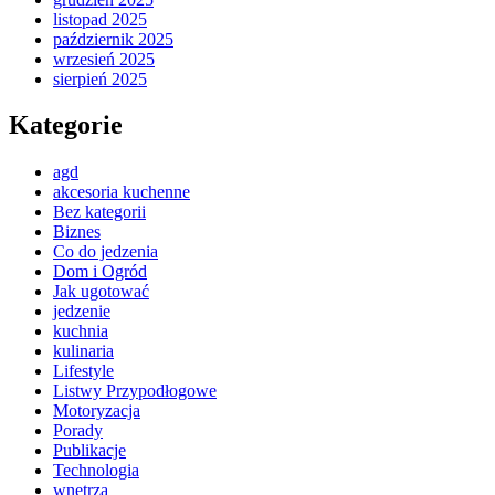
listopad 2025
październik 2025
wrzesień 2025
sierpień 2025
Kategorie
agd
akcesoria kuchenne
Bez kategorii
Biznes
Co do jedzenia
Dom i Ogród
Jak ugotować
jedzenie
kuchnia
kulinaria
Lifestyle
Listwy Przypodłogowe
Motoryzacja
Porady
Publikacje
Technologia
wnętrza