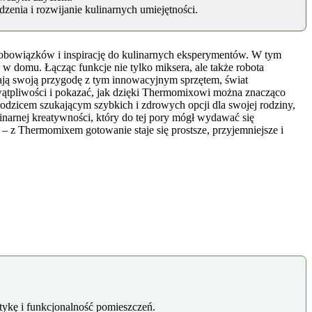
enia i rozwijanie kulinarnych umiejętności.
ch obowiązków i inspirację do kulinarnych eksperymentów. W tym
 domu. Łącząc funkcje nie tylko miksera, ale także robota
ają swoją przygodę z tym innowacyjnym sprzętem, świat
wątpliwości i pokazać, jak dzięki Thermomixowi można znacząco
rodzicem szukającym szybkich i zdrowych opcji dla swojej rodziny,
arnej kreatywności, który do tej pory mógł wydawać się
 z Thermomixem gotowanie staje się prostsze, przyjemniejsze i
tykę i funkcjonalność pomieszczeń.