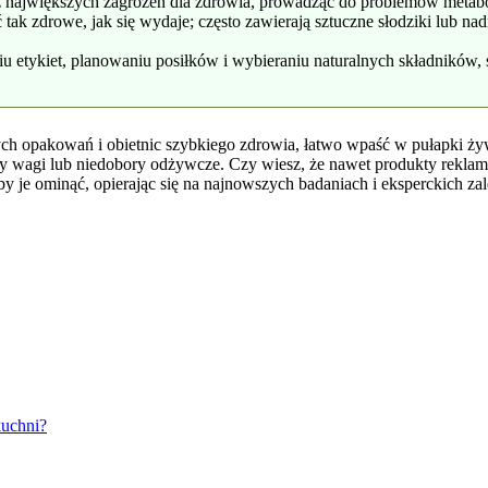
z największych zagrożeń dla zdrowia, prowadząc do problemów metabo
ć tak zdrowe, jak się wydaje; często zawierają sztuczne słodziki lub
etykiet, planowaniu posiłków i wybieraniu naturalnych składników,
wych opakowań i obietnic szybkiego zdrowia, łatwo wpaść w pułapki ż
ty wagi lub niedobory odżywcze. Czy wiesz, że nawet produkty rekl
, by je ominąć, opierając się na najnowszych badaniach i eksperckich
kuchni?