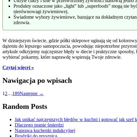
Ukryte cukry i sole w przetworzonej żywności stanowią jedno 
Produkty oznaczone jako „light” lub „superfoods” mogą nie by
nierównowagi żywieniowej.
Świadome wybory żywieniowe, bazujące na dokładnym czytaniu 
zdrowia.
W dzisiejszym świecie, gdzie półki sklepowe uginają się od koloro
dążeniu do lepszego samopoczucia, powodując niepotrzebne przyros
artykule odkryjemy najczęstsze błędy w diecie i praktyczne sposoby
wybierać pokarmy, które naprawdę wspierają Twoje zdrowie.
Czytaj więcej »
Nawigacja po wpisach
1
2
…
189
Następne →
Random Posts
Jak unikać najczęstszych błędów w kuchni i gotować jak szef 
Dlaczego pranie śmierdzi
Naprawa kuchenki indukcyjnej
Brodziki do prysznica