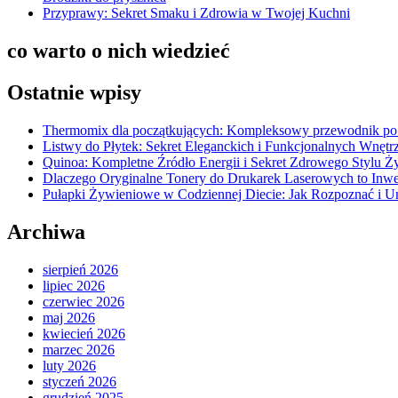
Przyprawy: Sekret Smaku i Zdrowia w Twojej Kuchni
co warto o nich wiedzieć
Ostatnie wpisy
Thermomix dla początkujących: Kompleksowy przewodnik po
Listwy do Płytek: Sekret Eleganckich i Funkcjonalnych Wnętr
Quinoa: Kompletne Źródło Energii i Sekret Zdrowego Stylu Ż
Dlaczego Oryginalne Tonery do Drukarek Laserowych to Inwe
Pułapki Żywieniowe w Codziennej Diecie: Jak Rozpoznać i U
Archiwa
sierpień 2026
lipiec 2026
czerwiec 2026
maj 2026
kwiecień 2026
marzec 2026
luty 2026
styczeń 2026
grudzień 2025