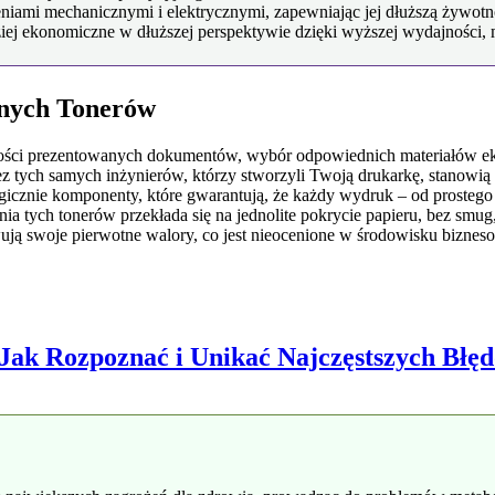
ami mechanicznymi i elektrycznymi, zapewniając jej dłuższą żywotno
iej ekonomiczne w dłuższej perspektywie dzięki wyższej wydajności, m
lnych Tonerów
akości prezentowanych dokumentów, wybór odpowiednich materiałów ek
z tych samych inżynierów, którzy stworzyli Twoją drukarkę, stanowią
icznie komponenty, które gwarantują, że każdy wydruk – od prostego t
ia tych tonerów przekłada się na jednolite pokrycie papieru, bez smu
owują swoje pierwotne walory, co jest nieocenione w środowisku biz
 Jak Rozpoznać i Unikać Najczęstszych Błę