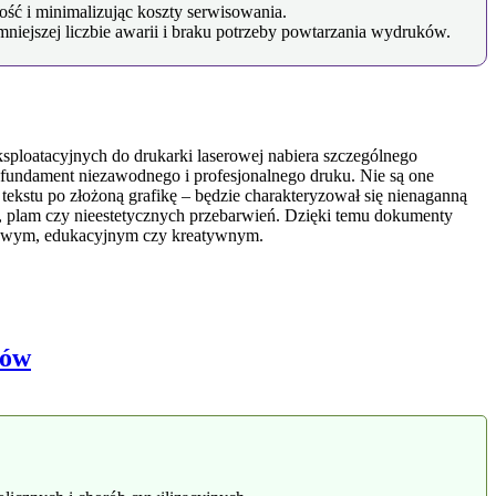
ść i minimalizując koszty serwisowania.
niejszej liczbie awarii i braku potrzeby powtarzania wydruków.
sploatacyjnych do drukarki laserowej nabiera szczególnego
 fundament niezawodnego i profesjonalnego druku. Nie są one
ekstu po złożoną grafikę – będzie charakteryzował się nienaganną
g, plam czy nieestetycznych przebarwień. Dzięki temu dokumenty
nesowym, edukacyjnym czy kreatywnym.
dów