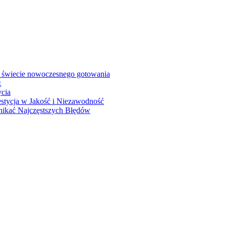
 świecie nowoczesnego gotowania
z
ycia
stycja w Jakość i Niezawodność
nikać Najczęstszych Błędów