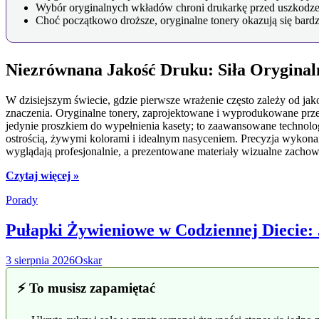
Wybór oryginalnych wkładów chroni drukarkę przed uszkodzeni
Choć początkowo droższe, oryginalne tonery okazują się bardz
Niezrównana Jakość Druku: Siła Orygina
W dzisiejszym świecie, gdzie pierwsze wrażenie często zależy od j
znaczenia. Oryginalne tonery, zaprojektowane i wyprodukowane prze
jedynie proszkiem do wypełnienia kasety; to zaawansowane technolog
ostrością, żywymi kolorami i idealnym nasyceniem. Precyzja wykonan
wyglądają profesjonalnie, a prezentowane materiały wizualne zach
Czytaj więcej »
Porady
Pułapki Żywieniowe w Codziennej Diecie:
3 sierpnia 2026
Oskar
⚡ To musisz zapamiętać