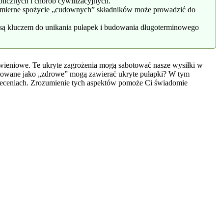
licznych i chorób cywilizacyjnych.
 nadmierne spożycie „cudownych” składników może prowadzić do
 są kluczem do unikania pułapek i budowania długoterminowego
ywieniowe. Te ukryte zagrożenia mogą sabotować nasze wysiłki w
amowane jako „zdrowe” mogą zawierać ukryte pułapki? W tym
 zaleceniach. Zrozumienie tych aspektów pomoże Ci świadomie