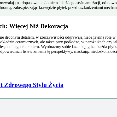
pozwalają na dopasowanie do niemal każdego stylu aranżacji, od nowo
hronną, zabezpieczając krawędzie płytek przed uszkodzeniami mechanic
ch: Więcej Niż Dekoracja
ie drobnym detalem, w rzeczywistości odgrywają niebagatelną rolę w 
 okładzin ceramicznych, ale także przy podłodze, w narożnikach czy ja
fesjonalnego charakteru. Wyobraźmy sobie łazienkę, gdzie każda płytka 
odpowiednich listew zmienia tę perspektywy, maskując niedoskonałości
et Zdrowego Stylu Życia