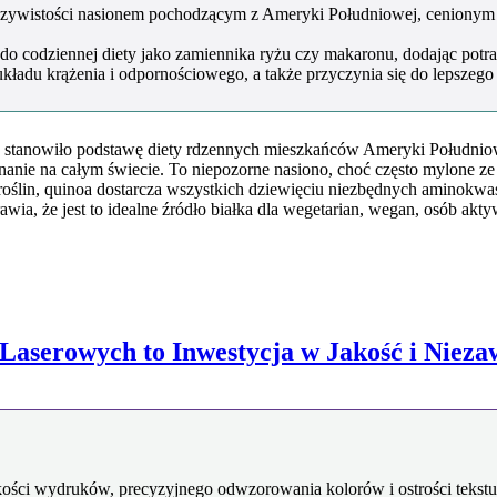
zeczywistości nasionem pochodzącym z Ameryki Południowej, ceniony
j do codziennej diety jako zamiennika ryżu czy makaronu, dodając p
ładu krążenia i odpornościowego, a także przyczynia się do lepszego t
 stanowiło podstawę diety rdzennych mieszkańców Ameryki Południowe
nanie na całym świecie. To niepozorne nasiono, choć często mylone ze
ślin, quinoa dostarcza wszystkich dziewięciu niezbędnych aminokwasó
awia, że jest to idealne źródło białka dla wegetarian, wegan, osób ak
Laserowych to Inwestycja w Jakość i Niez
kości wydruków, precyzyjnego odwzorowania kolorów i ostrości tekstu