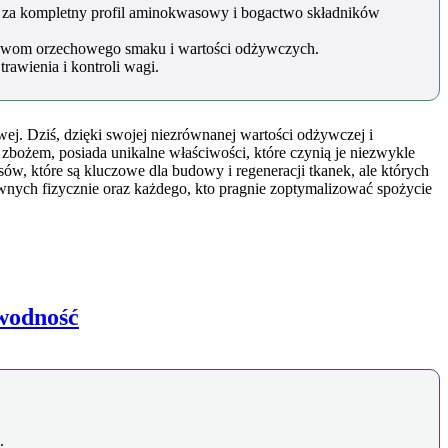
m za kompletny profil aminokwasowy i bogactwo składników
otrawom orzechowego smaku i wartości odżywczych.
rawienia i kontroli wagi.
j. Dziś, dzięki swojej niezrównanej wartości odżywczej i
 zbożem, posiada unikalne właściwości, które czynią je niezwykle
w, które są kluczowe dla budowy i regeneracji tkanek, ale których
tywnych fizycznie oraz każdego, kto pragnie zoptymalizować spożycie
awodność
.