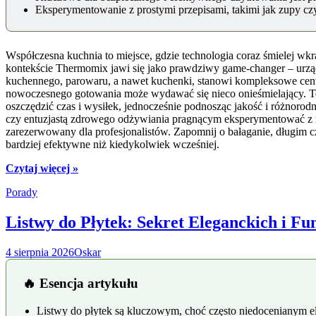
Eksperymentowanie z prostymi przepisami, takimi jak zupy czy
Współczesna kuchnia to miejsce, gdzie technologia coraz śmielej wk
kontekście Thermomix jawi się jako prawdziwy game-changer – urząd
kuchennego, parowaru, a nawet kuchenki, stanowi kompleksowe cent
nowoczesnego gotowania może wydawać się nieco onieśmielający. Te
oszczędzić czas i wysiłek, jednocześnie podnosząc jakość i różnoro
czy entuzjastą zdrowego odżywiania pragnącym eksperymentować z n
zarezerwowany dla profesjonalistów. Zapomnij o bałaganie, długim 
bardziej efektywne niż kiedykolwiek wcześniej.
Czytaj więcej »
Porady
Listwy do Płytek: Sekret Eleganckich i F
4 sierpnia 2026
Oskar
🔥 Esencja artykułu
Listwy do płytek są kluczowym, choć często niedocenianym el