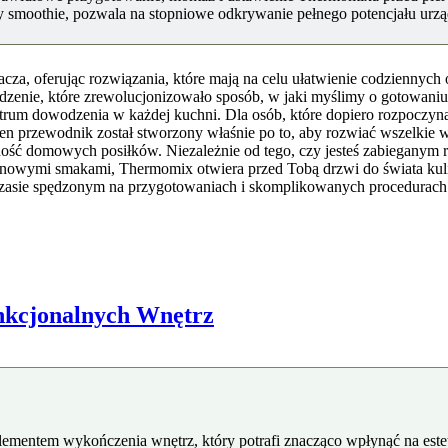
 smoothie, pozwala na stopniowe odkrywanie pełnego potencjału urządz
racza, oferując rozwiązania, które mają na celu ułatwienie codzienny
zenie, które zrewolucjonizowało sposób, w jaki myślimy o gotowaniu w
rum dowodzenia w każdej kuchni. Dla osób, które dopiero rozpoczyn
n przewodnik został stworzony właśnie po to, aby rozwiać wszelkie 
dność domowych posiłków. Niezależnie od tego, czy jesteś zabieganym 
owymi smakami, Thermomix otwiera przed Tobą drzwi do świata kulin
czasie spędzonym na przygotowaniach i skomplikowanych procedurach –
unkcjonalnych Wnętrz
ementem wykończenia wnętrz, który potrafi znacząco wpłynąć na este