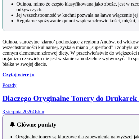
Quinoa, mimo że często klasyfikowana jako zboże, jest w r
odżywczych.
Jej wszechstronność w kuchni pozwala na łatwe włączenie je
Regularne spożywanie quinoi wspiera zdrowie kości, mięśni, uk
Quinoa, starożytne 'ziarno’ pochodzące z regionu Andów, od wieków
wszechstronności kulinarnej, zyskała miano „superfood” i zdobyła uz
cennym elementem zdrowej diety. W przeciwieństwie do większości ro
organizm człowieka nie jest w stanie samodzielnie wytworzyć. To spr
białka w swojej diecie.
Czytaj więcej »
Porady
Dlaczego Oryginalne Tonery do Drukarek 
3 sierpnia 2026
Oskar
🔔 Główne punkty
Oryginalne tonery są kluczowe dla zapewnienia najwyższej ja